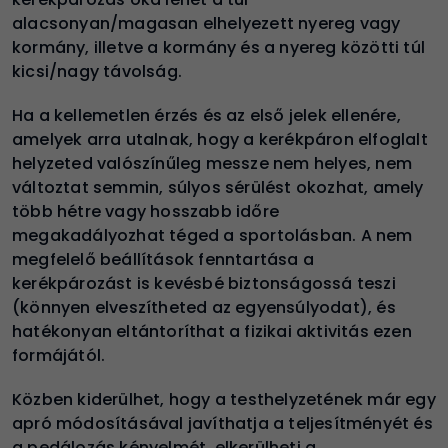
alacsonyan/magasan elhelyezett nyereg vagy
kormány, illetve a kormány és a nyereg közötti túl
kicsi/nagy távolság.
Ha a kellemetlen érzés és az első jelek ellenére,
amelyek arra utalnak, hogy a kerékpáron elfoglalt
helyzeted valószínűleg messze nem helyes, nem
változtat semmin, súlyos sérülést okozhat, amely
több hétre vagy hosszabb időre
megakadályozhat téged a sportolásban. A nem
megfelelő beállítások fenntartása a
kerékpározást is kevésbé biztonságossá teszi
(könnyen elveszítheted az egyensúlyodat), és
hatékonyan eltántoríthat a fizikai aktivitás ezen
formájától.
Közben kiderülhet, hogy a testhelyzetének már egy
apró módosításával javíthatja a teljesítményét és
a pedálozás kényelmét, elkerülheti a