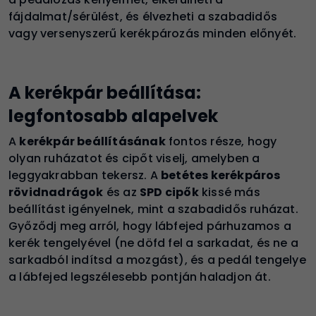
fájdalmat/sérülést, és élvezheti a szabadidős
vagy versenyszerű kerékpározás minden előnyét.
A kerékpár beállítása:
legfontosabb alapelvek
A
kerékpár beállításának
fontos része, hogy
olyan ruházatot és cipőt viselj, amelyben a
leggyakrabban tekersz. A
betétes kerékpáros
rövidnadrágok
és az
SPD cipők
kissé más
beállítást igényelnek, mint a szabadidős ruházat.
Győződj meg arról, hogy lábfejed párhuzamos a
kerék tengelyével (ne döfd fel a sarkadat, és ne a
sarkadból indítsd a mozgást), és a pedál tengelye
a lábfejed legszélesebb pontján haladjon át.