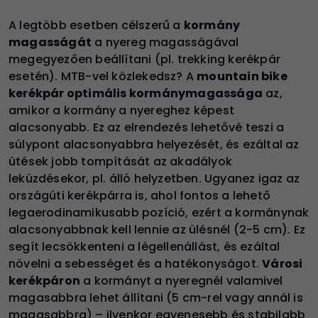
A legtöbb esetben célszerű a
kormány
magasságát
a nyereg magasságával
megegyezően beállítani (pl. trekking kerékpár
esetén). MTB-vel közlekedsz? A
mountain bike
kerékpár optimális kormánymagassága
az,
amikor a kormány a nyereghez képest
alacsonyabb. Ez az elrendezés lehetővé teszi a
súlypont alacsonyabbra helyezését, és ezáltal az
ütések jobb tompítását az akadályok
leküzdésekor, pl. álló helyzetben. Ugyanez igaz az
országúti kerékpárra is, ahol fontos a lehető
legaerodinamikusabb pozíció, ezért a kormánynak
alacsonyabbnak kell lennie az ülésnél (2-5 cm). Ez
segít lecsökkenteni a légellenállást, és ezáltal
növelni a sebességet és a hatékonyságot.
Városi
kerékpáron
a kormányt a nyeregnél valamivel
magasabbra lehet állítani (5 cm-rel vagy annál is
magasabbra) – ilyenkor egyenesebb és stabilabb