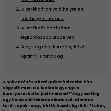
A kerékpáron való helytelen
testhelyzet hatásai
A kerékpár beállítása:
legfontosabb alapelvek
A nyereg és a kormány közötti
optimális távolság
A sok edzés és a kerékpározási technikán
végzett munka ellenére is gyenge a
kerékpározási teljesítményed? Vagy esetleg
egy hosszabb tekerés minden alkalommal
térd-, nyak- vagy hátfájással végződik? Lehet,