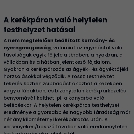
A kerékpáron való helytelen
testhelyzet hatásai
A
nem megfelelően beállított kormány- és
nyeregmagasság
, valamint az egymástól való
távolságuk egyik fő jele a térdben, a nyakban, a
vállakban és a hátban jelentkező fájdalom.
Gyakran a kerékpározás az ágyék- és ágyéktájéki
horzsolásokkal végződik. A rossz testhelyzet
tekerés közben zsibbadást okozhat a kezekben
vagy a lábakban, és bizonytalan kerékpárkezelés
benyomását keltheti pl. a kanyarba való
belépéskor. A helytelen kerékpáros testhelyzet
eredménye a gyorsabb és nagyobb fáradtság már
néhány kilométernyi kerékpározás után. A
versenyeken/hosszú távokon való eredménytelen
kerékpározás oka lehet a túl