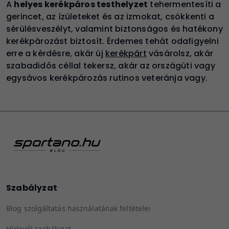
A
helyes kerékpáros testhelyzet
tehermentesíti a
gerincet, az ízületeket és az izmokat, csökkenti a
sérülésveszélyt, valamint biztonságos és hatékony
kerékpározást biztosít. Érdemes tehát odafigyelni
erre a kérdésre, a
kár új
kerékpárt
vásárol
sz, akár
szabadidős céllal tekersz, akár az országúti vagy
egysávos kerékpározás rutinos veteránja vagy.
Szabályzat
Blog szolgáltatás használatának feltételei
Hírlevél szabályzat