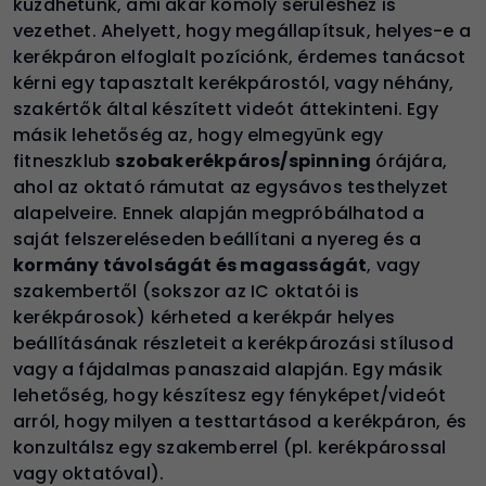
küzdhetünk, ami akár komoly sérüléshez is
vezethet. Ahelyett, hogy megállapítsuk, helyes-e a
kerékpáron elfoglalt pozíciónk, érdemes tanácsot
kérni egy tapasztalt kerékpárostól, vagy néhány,
szakértők által készített videót áttekinteni. Egy
másik lehetőség az, hogy elmegyünk egy
fitneszklub
szobakerékpáros/spinning
órájára,
ahol az oktató rámutat az egysávos testhelyzet
alapelveire. Ennek alapján megpróbálhatod a
saját felszereléseden beállítani a nyereg és a
kormány távolságát és magasságát
, vagy
szakembertől (sokszor az IC oktatói is
kerékpárosok) kérheted a kerékpár helyes
beállításának részleteit a kerékpározási stílusod
vagy a fájdalmas panaszaid alapján. Egy másik
lehetőség, hogy készítesz egy fényképet/videót
arról, hogy milyen a testtartásod a kerékpáron, és
konzultálsz egy szakemberrel (pl. kerékpárossal
vagy oktatóval).