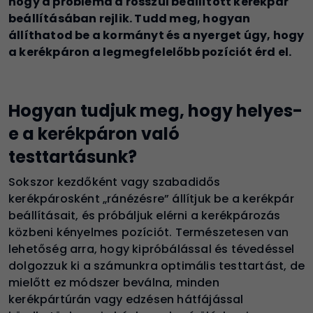
hogy a probléma a rosszul beállított kerékpár
beállításában rejlik. Tudd meg, hogyan
állíthatod be a kormányt és a nyerget úgy, hogy
a kerékpáron a legmegfelelőbb pozíciót érd el.
Hogyan tudjuk meg, hogy helyes-
e a kerékpáron való
testtartásunk?
Sokszor kezdőként vagy szabadidős
kerékpárosként „ránézésre” állítjuk be a kerékpár
beállításait, és próbáljuk elérni a kerékpározás
közbeni kényelmes pozíciót. Természetesen van
lehetőség arra, hogy kipróbálással és tévedéssel
dolgozzuk ki a számunkra optimális testtartást, de
mielőtt ez módszer beválna, minden
kerékpártúrán vagy edzésen hátfájással