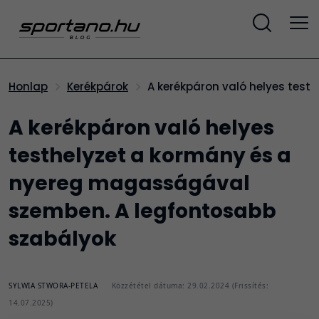
A kerékpáron való helyes te
Honlap
Kerékpárok
A kerékpáron való helyes
testhelyzet a kormány és a
nyereg magasságával
szemben. A legfontosabb
szabályok
SYLWIA STWORA-PETELA
Közzététel dátuma: 29.02.2024 (Frissítés:
14.07.2025)