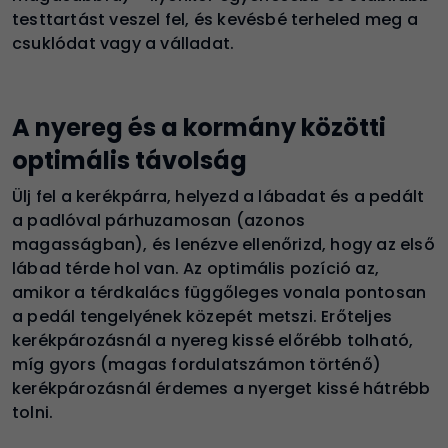
testtartást veszel fel, és kevésbé terheled meg a
csuklódat vagy a válladat.
A nyereg és a kormány közötti
optimális távolság
Ülj fel a kerékpárra, helyezd a lábadat és a pedált
a padlóval párhuzamosan (azonos
magasságban), és lenézve ellenőrizd, hogy az első
lábad térde hol van. Az optimális pozíció az,
amikor a térdkalács függőleges vonala pontosan
a pedál tengelyének közepét metszi. Erőteljes
kerékpározásnál a nyereg kissé előrébb tolható,
míg gyors (magas fordulatszámon történő)
kerékpározásnál érdemes a nyerget kissé hátrébb
tolni.