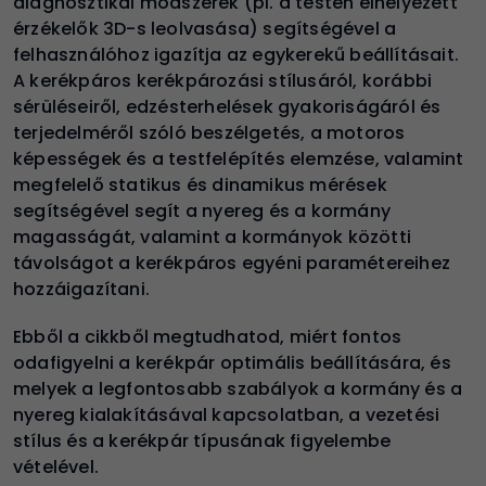
diagnosztikai módszerek (pl. a testen elhelyezett
érzékelők 3D-s leolvasása) segítségével a
felhasználóhoz igazítja az egykerekű beállításait.
A kerékpáros kerékpározási stílusáról, korábbi
sérüléseiről, edzésterhelések gyakoriságáról és
terjedelméről szóló beszélgetés, a motoros
képességek és a testfelépítés elemzése, valamint
megfelelő statikus és dinamikus mérések
segítségével segít a nyereg és a kormány
magasságát, valamint a kormányok közötti
távolságot a kerékpáros egyéni paramétereihez
hozzáigazítani.
Ebből a cikkből megtudhatod, miért fontos
odafigyelni a kerékpár optimális beállítására, és
melyek a legfontosabb szabályok a kormány és a
nyereg kialakításával kapcsolatban, a vezetési
stílus és a kerékpár típusának figyelembe
vételével.