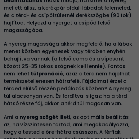
beállításának
másik módja, ha ismét a nyereg
mellett állsz, a kerékpár oldali lábadat felemeled,
és a térd- és csípőízületnél derékszögbe (90 fok)
hajlítod. Helyezd a nyerget a csípőd felső
magasságába.
A nyereg magassága akkor megfelelő, ha a lábak
menet közben egyenesek vagy térdben enyhén
behajlítva vannak (a felső comb és a sípcsont
között 25-35 fokos szögnek kell lennie). Fontos:
nem lehet
túlpronáció
, azaz a térd nem hajolhat
természetellenesen hátrafelé. Fájdalmat érzel a
térded elülső részén pedálozás közben? A nyereg
túl alacsonyan van. És fordítva is igaz: ha a térd
hátsó része fáj, akkor a térd túl magasan van.
Ami a
nyereg szögét
illeti, az optimális beállítás
az, ha vízszintesen tartod, ami megakadályozza,
hogy a tested előre-hátra csússzon. A férfiak