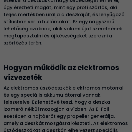
ezekkel a deszkákkal nagy sebességet érhet el,
úgy érezheti magát, mint egy profi szörfös, aki
teljes mértékben uralja a deszkáját, és lenyűgöző
stílusban veri a hullámokat. Ez egy nagyszerű
lehetőség azoknak, akik valami újat szeretnének
megtapasztalni és új készségeket szerezni a
szörfözés terén.
Hogyan működik az elektromos
vízvezeték
Az elektromos úszódeszkák elektromos motorral
és egy speciális akkumulátorral vannak
felszerelve. Ez lehetővé teszi, hogy a deszka
izomerő nélkül mozogjon a vízben. Az E-Foil
esetében a hajtóerőt egy propeller generálja,
amely a deszkát mozgásra készteti. Az elektromos
úszódeszkákat a deszkán elhelyezett speciális