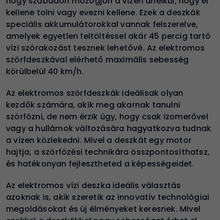
hogy szabadon mozogjon a vízen anélkül, hogy el
kellene tolni vagy evezni kellene. Ezek a deszkák
speciális akkumulátorokkal vannak felszerelve,
amelyek egyetlen feltöltéssel akár 45 percig tartó
vízi szórakozást tesznek lehetővé. Az elektromos
szörfdeszkával elérhető maximális sebesség
körülbelül 40 km/h.
Az elektromos szörfdeszkák ideálisak olyan
kezdők számára, akik meg akarnak tanulni
szörfözni, de nem érzik úgy, hogy csak izomerővel
vagy a hullámok változására hagyatkozva tudnak
a vízen közlekedni. Mivel a deszkát egy motor
hajtja, a szörfözési technikára összpontosíthatsz,
és hatékonyan fejlesztheted a képességeidet.
Az elektromos vízi deszka ideális választás
azoknak is, akik szeretik az innovatív technológiai
megoldásokat és új élményeket keresnek. Mivel