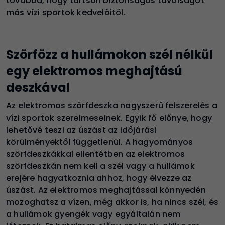
továbbá, hogy tartson biztonságos távolságot
más vízi sportok kedvelőitől.
Szörfözz a hullámokon szél nélkül
egy elektromos meghajtású
deszkával
Az elektromos szörfdeszka nagyszerű felszerelés a
vízi sportok szerelmeseinek. Egyik fő előnye, hogy
lehetővé teszi az úszást az időjárási
körülményektől függetlenül. A hagyományos
szörfdeszkákkal ellentétben az elektromos
szörfdeszkán nem kell a szél vagy a hullámok
erejére hagyatkoznia ahhoz, hogy élvezze az
úszást. Az elektromos meghajtással könnyedén
mozoghatsz a vízen, még akkor is, ha nincs szél, és
a hullámok gyengék vagy egyáltalán nem