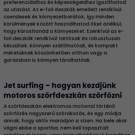
preferenciáidhoz és képességeidhez igazíthatod
az utazást. Az e-foil deszkák emellett rendkívül
csendesek és környezetbarátok, így minden
körülmények között használhatod őket anélkül,
hogy károsítanád a környezetet. Ezenkívül az e-
foil deszkák rendkívül tartósak és robusztusan
készültek. Könnyen szállíthatóak, és kompakt
méretüknek köszönhetően otthon vagy a
garázsban is könnyen tárolhatóak.
Jet surfing – hogyan kezdjünk
motoros szörfdeszkán szörfözni
A szörfdeszkán elektromos motorral történő
szörfözés nagyszerű szórakozás, és egy módja
annak, hogy aktív maradjon a vízen. Ha bele akar
vágni ebbe a sportba, nem kell tapasztalt