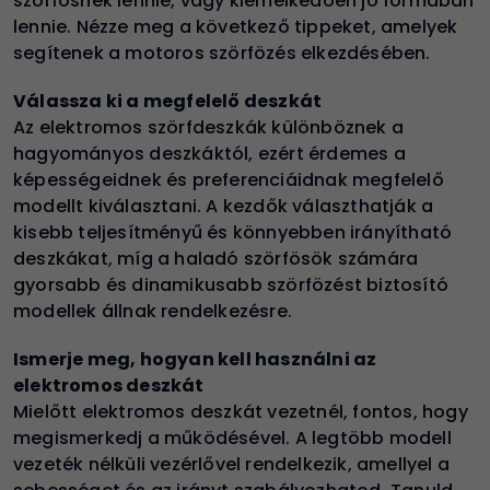
szörfösnek lennie, vagy kiemelkedően jó formában
lennie. Nézze meg a következő tippeket, amelyek
segítenek a motoros szörfözés elkezdésében.
Válassza ki a megfelelő deszkát
Az elektromos szörfdeszkák különböznek a
hagyományos deszkáktól, ezért érdemes a
képességeidnek és preferenciáidnak megfelelő
modellt kiválasztani. A kezdők választhatják a
kisebb teljesítményű és könnyebben irányítható
deszkákat, míg a haladó szörfösök számára
gyorsabb és dinamikusabb szörfözést biztosító
modellek állnak rendelkezésre.
Ismerje meg, hogyan kell használni az
elektromos deszkát
Mielőtt elektromos deszkát vezetnél, fontos, hogy
megismerkedj a működésével. A legtöbb modell
vezeték nélküli vezérlővel rendelkezik, amellyel a