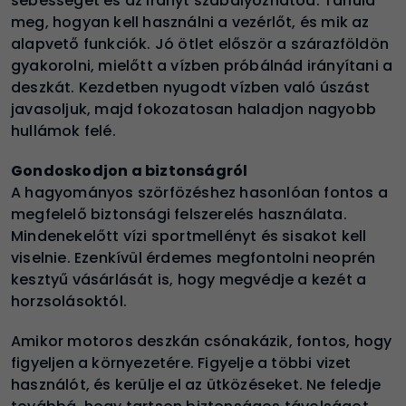
sebességet és az irányt szabályozhatod. Tanuld
meg, hogyan kell használni a vezérlőt, és mik az
alapvető funkciók. Jó ötlet először a szárazföldön
gyakorolni, mielőtt a vízben próbálnád irányítani a
deszkát. Kezdetben nyugodt vízben való úszást
javasoljuk, majd fokozatosan haladjon nagyobb
hullámok felé.
Gondoskodjon a biztonságról
A hagyományos szörfözéshez hasonlóan fontos a
megfelelő biztonsági felszerelés használata.
Mindenekelőtt vízi sportmellényt és sisakot kell
viselnie. Ezenkívül érdemes megfontolni neoprén
kesztyű vásárlását is, hogy megvédje a kezét a
horzsolásoktól.
Amikor motoros deszkán csónakázik, fontos, hogy
figyeljen a környezetére. Figyelje a többi vizet
használót, és kerülje el az ütközéseket. Ne feledje