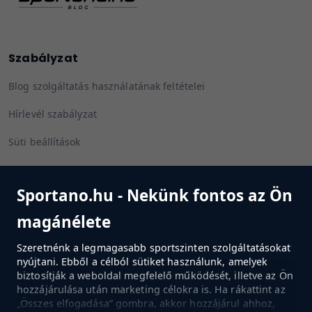
Szabályzat
Blog szolgáltatás használatának feltételei
Hírlevél szabályzat
Süti beállítások
Sportano.hu - Nekünk fontos az Ön
Kövess minket
magánélete
Szeretnénk a legmagasabb sportszinten szolgáltatásokat
nyújtani. Ebből a célból sütiket használunk, amelyek
biztosítják a weboldal megfelelő működését, illetve az Ön
MENJ A BOLTBA
hozzájárulása után marketing célokra is. Ha rákattint az
„Összes elfogadása” gombra, akkor hozzájárul ahhoz,