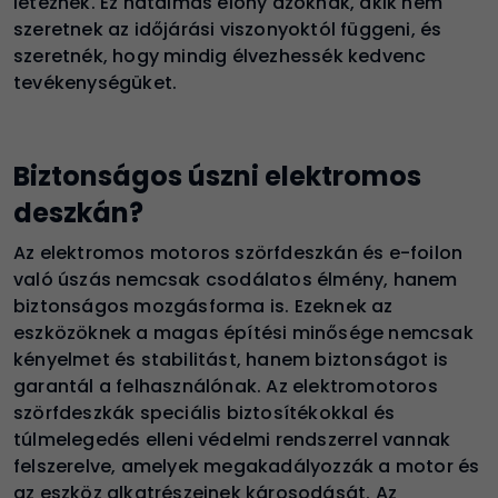
léteznek. Ez hatalmas előny azoknak, akik nem
szeretnek az időjárási viszonyoktól függeni, és
szeretnék, hogy mindig élvezhessék kedvenc
tevékenységüket.
Biztonságos úszni elektromos
deszkán?
Az elektromos motoros szörfdeszkán és e-foilon
való úszás nemcsak csodálatos élmény, hanem
biztonságos mozgásforma is. Ezeknek az
eszközöknek a magas építési minősége nemcsak
kényelmet és stabilitást, hanem biztonságot is
garantál a felhasználónak. Az elektromotoros
szörfdeszkák speciális biztosítékokkal és
túlmelegedés elleni védelmi rendszerrel vannak
felszerelve, amelyek megakadályozzák a motor és
az eszköz alkatrészeinek károsodását. Az