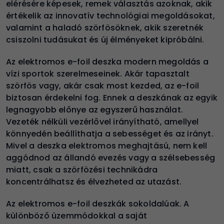
elérésére képesek, remek választás azoknak, akik
értékelik az innovatív technológiai megoldásokat,
valamint a haladó szörfösöknek, akik szeretnék
csiszolni tudásukat és új élményeket kipróbálni.
Az elektromos e-foil deszka modern megoldás a
vízi sportok szerelmeseinek. Akár tapasztalt
szörfös vagy, akár csak most kezded, az e-foil
biztosan érdekelni fog. Ennek a deszkának az egyik
legnagyobb előnye az egyszerű használat.
Vezeték nélküli vezérlővel irányítható, amellyel
könnyedén beállíthatja a sebességet és az irányt.
Mivel a deszka elektromos meghajtású, nem kell
aggódnod az állandó evezés vagy a szélsebesség
miatt, csak a szörfözési technikádra
koncentrálhatsz és élvezheted az utazást.
Az elektromos e-foil deszkák sokoldalúak. A
különböző üzemmódokkal a saját