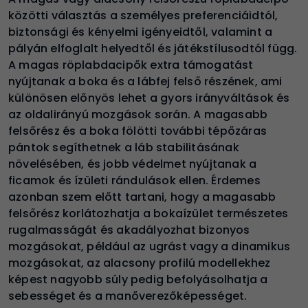
közötti választás a személyes preferenciáidtól,
biztonsági és kényelmi igényeidtől, valamint a
pályán elfoglalt helyedtől és játékstílusodtól függ.
A magas röplabdacipők extra támogatást
nyújtanak a boka és a lábfej felső részének, ami
különösen előnyös lehet a gyors irányváltások és
az oldalirányú mozgások során. A magasabb
felsőrész és a boka fölötti további tépőzáras
pántok segíthetnek a láb stabilitásának
növelésében, és jobb védelmet nyújtanak a
ficamok és ízületi rándulások ellen. Érdemes
azonban szem előtt tartani, hogy a magasabb
felsőrész korlátozhatja a bokaízület természetes
rugalmasságát és akadályozhat bizonyos
mozgásokat, például az ugrást vagy a dinamikus
mozgásokat, az alacsony profilú modellekhez
képest nagyobb súly pedig befolyásolhatja a
sebességet és a manőverezőképességet
.