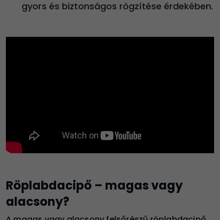
gyors és biztonságos rögzítése érdekében.
Röplabdacipő – magas vagy
alacsony?
A magas vagy alacsony felsőrészű röplabdacipő