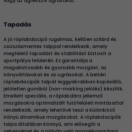
vagy az agresszív ugrásokat
.
Tapadás
A jó röplabdacipő rugalmas, kellően szilárd és
csúszásmentes talppal rendelkezik, amely
megfelelő tapadást és stabilitást biztosít a
sportpálya felületén. Ez garantálja a
magabiztosabb és gyorsabb mozgást, az
irányváltásokat és az ugrásokat. A beltéri
röplabdacipők talpát leggyakrabban kopásálló,
jelöletlen gumiból (non-marking jelölés) készítik.
Emellett speciális, a röplabdára jellemző
mozgásokra optimalizált futófelületi mintázattal
rendelkezik, amely lehetővé teszi a különböző
irányú dinamikus mozgásokat. A röplabdacipők
talpa általában könnyű, ami elősegíti a
sebességet és a pályán való mozgékonyságot,