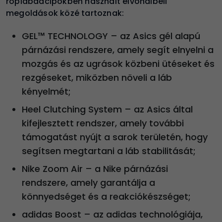
röplabdacipőkben használt élvonalbeli
megoldások közé tartoznak
:
GEL™ TECHNOLOGY – az Asics gél alapú
párnázási rendszere, amely segít elnyelni a
mozgás és az ugrások közbeni ütéseket és
rezgéseket, miközben növeli a láb
kényelmét;
Heel Clutching System – az Asics által
kifejlesztett rendszer, amely további
támogatást nyújt a sarok területén, hogy
segítsen megtartani a láb stabilitását;
Nike Zoom Air – a Nike párnázási
rendszere, amely garantálja a
könnyedséget és a reakciókészséget;
adidas Boost – az adidas technológiája,