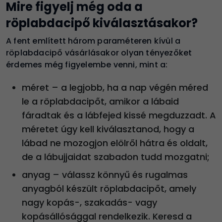
Mire figyelj még oda a
röplabdacipő kiválasztásakor?
A fent említett három paraméteren kívül a
röplabdacipő vásárlásakor olyan tényezőket
érdemes még figyelembe venni, mint a
:
méret – a legjobb, ha a nap végén méred
le a röplabdacipőt, amikor a lábaid
fáradtak és a lábfejed kissé megduzzadt. A
méretet úgy kell kiválasztanod, hogy a
lábad ne mozogjon elölről hátra és oldalt,
de a lábujjaidat szabadon tudd mozgatni;
anyag – válassz könnyű és rugalmas
anyagból készült röplabdacipőt, amely
nagy kopás-, szakadás- vagy
kopásállósággal rendelkezik. Keresd a