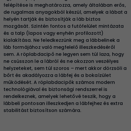
felépítése is meghatározza, amely általában erős,
de rugalmas anyagokból készül, amelyek a lábat a
helyén tartják és biztosítják a láb biztos
mozgását. Szintén fontos a futófelület mintázata
és a talp (lapos vagy enyhén profilozott)
kialakítása. Ne feledkezzünk meg a lábbelinek a
láb formájához való megfelelő illeszkedéséről
sem. A röplabdacipő ne legyen sem túl laza, hogy
ne csússzon le a lábról és ne okozzon veszélyes
helyzeteket, sem túl szoros – mert akkor dörzsöli a
bőrt és akadályozza a lábfej és a bokaízület
működését. A röplabdacipők számos modern
technológiával és biztonsági rendszerrel is
rendelkeznek, amelyek lehetővé teszik, hogy a
lábbeli pontosan illeszkedjen a lábfejhez és extra
stabilitást biztosítson számára
.