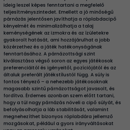
ideig leszel képes fenntartani a megfelelő
teljesítményszintedet. Emellett a jó minőségű
párnázás jelentősen javíthatja a röplabdacipő
kényelmét és minimalizálhatja a talaj
keménységének az izmokra és az ízületekre
gyakorolt hatását, ami hozzájárulhat a jobb
közérzethez és a játék hatékonyságának
fenntartásához. A párnázottsági szint
kiválasztása végső soron az egyes játékosok
preferenciáitól és igényeitől, pozíciójától és az
általuk preferált játékstílustól függ. A súly is
fontos tényező – a nehezebb játékosoknak
magasabb szintű párnázottságot javasolt, és
fordítva. Érdemes azonban szem előtt tartani,
hogy a túl nagy párnázás növeli a cipő súlyát, és
befolyásolhatja a láb stabilitását, valamint
megnehezíthet bizonyos röplabdára jellemző
mozgásokat, például a gyors irányváltásokat