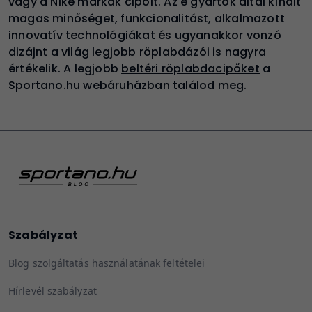
vagy a Nike márkák cipőit. Az e gyártók által kínált
magas minőséget, funkcionalitást, alkalmazott
innovatív technológiákat és ugyanakkor vonzó
dizájnt a világ legjobb röplabdázói is nagyra
értékelik. A legj
obb
beltéri röplabdacipőket
a
Sp
ortano.hu webáruházban találod meg.
Szabályzat
Blog szolgáltatás használatának feltételei
Hírlevél szabályzat