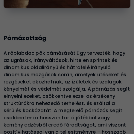
Párnázottság
A röplabdacipők párnázását úgy tervezték, hogy
az ugrások, irányváltások, hirtelen sprintek és
dinamikus oldalirányú és hátrafelé irányuló
dinamikus mozgások során, amelyek ütéseket és
rezgéseket okozhatnak, az ízületek és szalagok
kényelmét és védelmét szolgálja. A párnázás segít
elnyelni ezeket, csökkentve ezzel az érzékeny
struktúrákra nehezedő terhelést, és ezáltal a
sérülés kockázatát. A megfelelő párnázás segít
csökkenteni a hosszan tartó játékból vagy
kemény edzésből eredő fáradtságot, ami viszont
pozitív hatással van a teljesítményre – hosszabb