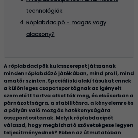
technológiák
Röplabdacipő - magas vagy
alacsony?
A röplabdacipők kulcsszerepet játszanak
minden röplabdázó játékában, mind profi, mind
amatőr szinten. Speciális kialakításukat ennek
a különleges csapatsportágnak az igényeit
szem előtt tartva alkották meg, és elsősorban a
párnázottságra, a stabilitásra, a kényelemre és
a pályán való mozgás hatékonyságára
összpontosítanak. Melyik röplabdacipőt
válaszd, hogy megbízható szövetségese legyen
teljesítményednek? Ebben az útmutatóban