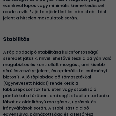
ezenkívül lapos vagy minimális kiemelkedéssel
rendelkezik. Ez jó talajérintést és jobb stabilitást
jelent a hirtelen mozdulatok során
.
Stabilitás
A röplabdacipő stabilitása kulcsfontosságú
szerepet játszik, mivel lehetővé teszi a pályán való
magabiztos és kontrollált mozgást, ami kisebb
sérülésveszélyt jelent, és optimális teljesítményt
biztosít. A jó röplabdacipő támasztékkal
(úgynevezett híddal) rendelkezik a
lábközépcsontok területén vagy stabilizáló
pántokkal a fűzőben, ami segít stabilan tartani a
lábat az oldalirányú mozgások, ugrások és
irányváltások során. A stabilitást a cipő
egyensúlya, párnázottsága és a felsőrész