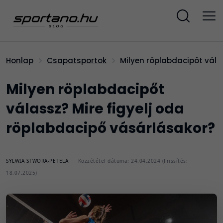
Milyen röplabdacipőt vál
Honlap
Csapatsportok
Milyen röplabdacipőt
válassz? Mire figyelj oda
röplabdacipő vásárlásakor?
SYLWIA STWORA-PETELA
Közzététel dátuma: 24.04.2024 (Frissítés:
18.07.2025)