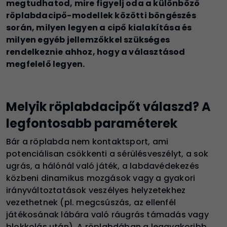
megtudhatod, mire figyelj oda a különböző
röplabdacipő-modellek közötti böngészés
során, milyen legyen a cipő kialakítása és
milyen egyéb jellemzőkkel szükséges
rendelkeznie ahhoz, hogy a választásod
megfelelő legyen.
Melyik röplabdacipőt válaszd? A
legfontosabb paraméterek
Bár a röplabda nem kontaktsport, ami
potenciálisan csökkenti a sérülésveszélyt, a sok
ugrás, a hálónál való játék, a labdavédekezés
közbeni dinamikus mozgások vagy a gyakori
irányváltoztatások veszélyes helyzetekhez
vezethetnek (pl. megcsúszás, az ellenfél
játékosának lábára való ráugrás támadás vagy
blokkolás után). A röplabdában a leggyakoribb