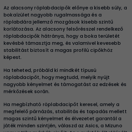
Az alacsony röplabdacipők előnye a kisebb súly, a
bokaízület nagyobb rugalmassága és a
röplabdára jellemző mozgások kisebb szintű
korlátozása. Az alacsony felsőrésszel rendelkező
röplabdacipők hátránya, hogy a boka területét
kevésbé támasztja meg, és valamivel kevesebb
stabilitást biztosít a magas profilú cipőkhöz
képest.
Ha teheted, próbáld ki mindkét típusú
röplabdacipőt, hogy megtudd, melyik nyújt
nagyobb kényelmet és támogatást az edzések és
mérkőzések során.
Ha megbízható röplabdacipőt keresel, amely a
megfelelő párnázás, stabilitás és tapadás mellett
magas szintű kényelmet és élvezetet garantál a
játék minden szintjén, válaszd az Asics, a Mizuno