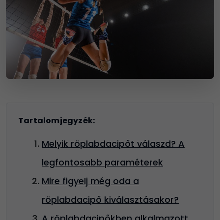
Tartalomjegyzék:
Melyik röplabdacipőt válaszd? A
legfontosabb paraméterek
Mire figyelj még oda a
röplabdacipő kiválasztásakor?
A röplabdacipőkben alkalmazott