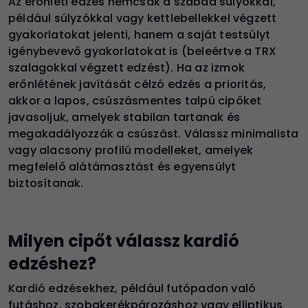
Az erőnléti edzés nemcsak a szabad súlyokkal,
például súlyzókkal vagy kettlebellekkel végzett
gyakorlatokat jelenti, hanem a saját testsúlyt
igénybevevő gyakorlatokat is (beleértve a TRX
szalagokkal végzett edzést). Ha az izmok
erőnlétének javítását célzó edzés a prioritás,
akkor a lapos, csúszásmentes talpú cipőket
javasoljuk, amelyek stabilan tartanak és
megakadályozzák a csúszást. Válassz minimalista
vagy alacsony profilú modelleket, amelyek
megfelelő alátámasztást és egyensúlyt
biztosítanak.
Milyen cipőt válassz kardió
edzéshez?
Kardió edzésekhez, például futópadon való
futáshoz, szobakerékpározáshoz vagy elliptikus