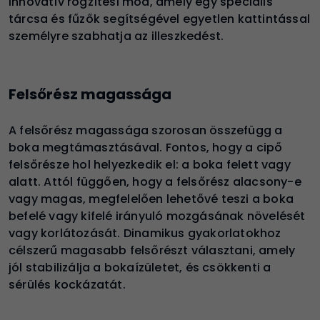
innovatív rögzítési mód, amely egy speciális
tárcsa és fűzők segítségével egyetlen kattintással
személyre szabhatja az illeszkedést.
Felsőrész magassága
A felsőrész magassága szorosan összefügg a
boka megtámasztásával. Fontos, hogy a cipő
felsőrésze hol helyezkedik el: a boka felett vagy
alatt. Attól függően, hogy a felsőrész alacsony-e
vagy magas, megfelelően lehetővé teszi a boka
befelé vagy kifelé irányuló mozgásának növelését
vagy korlátozását. Dinamikus gyakorlatokhoz
célszerű magasabb felsőrészt választani, amely
jól stabilizálja a bokaízületet, és csökkenti a
sérülés kockázatát.