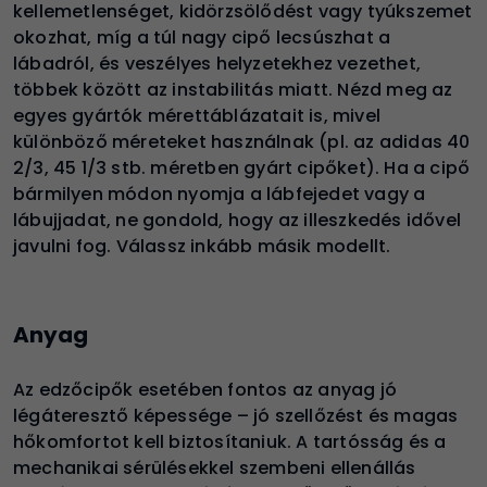
kellemetlenséget, kidörzsölődést vagy tyúkszemet
okozhat, míg a túl nagy cipő lecsúszhat a
lábadról, és veszélyes helyzetekhez vezethet,
többek között az instabilitás miatt. Nézd meg az
egyes gyártók mérettáblázatait is, mivel
különböző méreteket használnak (pl. az adidas 40
2/3, 45 1/3 stb. méretben gyárt cipőket). Ha a cipő
bármilyen módon nyomja a lábfejedet vagy a
lábujjadat, ne gondold, hogy az illeszkedés idővel
javulni fog. Válassz inkább másik modellt.
Anyag
Az edzőcipők esetében fontos az anyag jó
légáteresztő képessége – jó szellőzést és magas
hőkomfortot kell biztosítaniuk. A tartósság és a
mechanikai sérülésekkel szembeni ellenállás