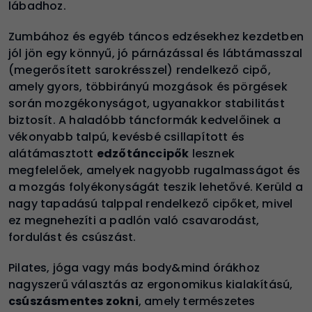
lábadhoz.
Zumbához és egyéb táncos edzésekhez kezdetben
jól jön egy könnyű, jó párnázással és lábtámasszal
(megerősített sarokrésszel) rendelkező cipő,
amely gyors, többirányú mozgások és pörgések
során mozgékonyságot, ugyanakkor stabilitást
biztosít. A haladóbb táncformák kedvelőinek a
vékonyabb talpú, kevésbé csillapított és
alátámasztott
edzőtánccipők
lesznek
megfelelőek, amelyek nagyobb rugalmasságot és
a mozgás folyékonyságát teszik lehetővé. Kerüld a
nagy tapadású talppal rendelkező cipőket, mivel
ez megnehezíti a padlón való csavarodást,
fordulást és csúszást.
Pilates, jóga vagy más body&mind órákhoz
nagyszerű választás az ergonomikus kialakítású,
csúszásmentes zokni
, amely természetes