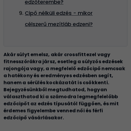
edzőterembe?
Cipő nélküli edzés - mikor
célszerű mezítláb edzeni?
Akár súlyt emelsz, akár crossfittezel vagy
fitnesszórákra jársz, esetleg a súlyzós edzések
rajongója vagy, a megfelelő edzőcipő nemcsak
a hatékony és eredményes edzésben segít,
hanem a sérülés kockázatát is csökkenti.
Bejegyzésünkből megtudhatod, hogyan
választhatod ki a számodra legmegfelelőbb
edzőcipőt az edzés típusától függően, és mit
érdemes figyelembe venned női és férfi
edzőcipő vásárlásakor
.