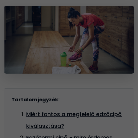
Tartalomjegyzék:
Miért fontos a megfelelő edzőcipő
kiválasztása?
Edzőtermi cipő - mire érdemes