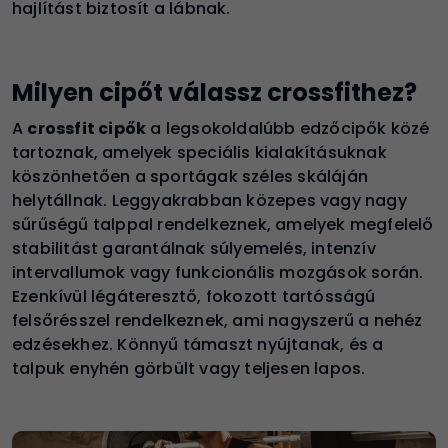
hajlítást biztosít a lábnak.
Milyen cipőt válassz crossfithez?
A
crossfit cipők
a legsokoldalúbb edzőcipők közé
tartoznak, amelyek speciális kialakításuknak
köszönhetően a sportágak széles skáláján
helytállnak. Leggyakrabban közepes vagy nagy
sűrűségű talppal rendelkeznek, amelyek megfelelő
stabilitást garantálnak súlyemelés, intenzív
intervallumok vagy funkcionális mozgások során.
Ezenkívül légáteresztő, fokozott tartósságú
felsőrésszel rendelkeznek, ami nagyszerű a nehéz
edzésekhez. Könnyű támaszt nyújtanak, és a
talpuk enyhén görbült vagy teljesen lapos.