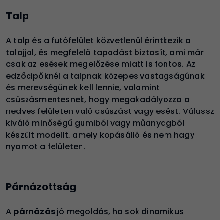
Talp
A talp és a futófelület közvetlenül érintkezik a
talajjal, és megfelelő tapadást biztosít, ami már
csak az esések megelőzése miatt is fontos. Az
edzőcipőknél a talpnak közepes vastagságúnak
és merevségűnek kell lennie, valamint
csúszásmentesnek, hogy megakadályozza a
nedves felületen való csúszást vagy esést. Válassz
kiváló minőségű gumiból vagy műanyagból
készült modellt, amely kopásálló és nem hagy
nyomot a felületen.
Párnázottság
A
párnázás
jó megoldás, ha sok dinamikus