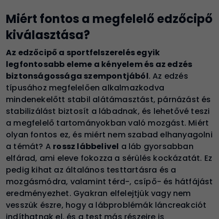
Miért fontos a megfelelő edzőcipő
kiválasztása?
Az edzőcipő a sportfelszerelés egyik
legfontosabb eleme a kényelem és az edzés
biztonságossága szempontjából
. Az edzés
típusához megfelelően alkalmazkodva
mindenekelőtt stabil alátámasztást, párnázást és
stabilizálást biztosít a lábadnak, és lehetővé teszi
a megfelelő tartományokban való mozgást. Miért
olyan fontos ez, és miért nem szabad elhanyagolni
a témát? A
rossz lábbelivel
a láb gyorsabban
elfárad, ami eleve fokozza a sérülés kockázatát. Ez
pedig kihat az általános testtartásra és a
mozgásmódra, valamint térd-, csípő- és hátfájást
eredményezhet. Gyakran elfelejtjük vagy nem
vesszük észre, hogy a lábproblémák láncreakciót
indíthatnak el, és a test más részeire is