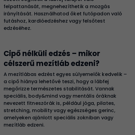
felpattanását, megnehezíthetik a mozgás
irányítását. Használhatod őket futópadon való
futáshoz, kardióedzéshez vagy felsőtest
edzéséhez.
Cipő nélküli edzés – mikor
célszerű mezítláb edzeni?
A mezítlábas edzést egyes súlyemelők kedvelik –
a cipő hiánya lehetővé teszi, hogy a lábfej
megőrizze természetes stabilitását. Vannak
speciális, body&mind vagy mentális óráknak
nevezett fitneszórák is, például jóga, pilates,
stretching, mobility vagy egészséges gerinc,
amelyeken ajánlott speciális zokniban vagy
mezítláb edzeni.