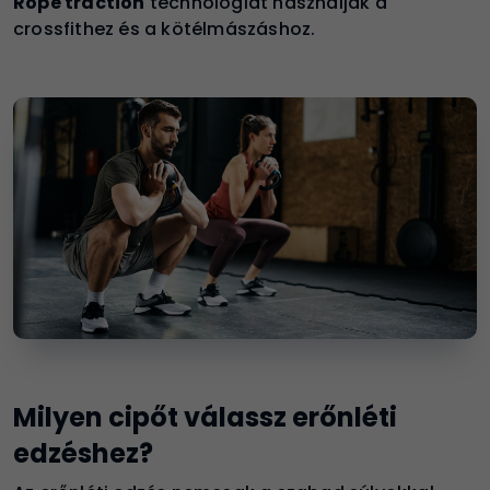
Rope traction
technológiát használják a
crossfithez és a kötélmászáshoz.
Milyen cipőt válassz erőnléti
edzéshez?