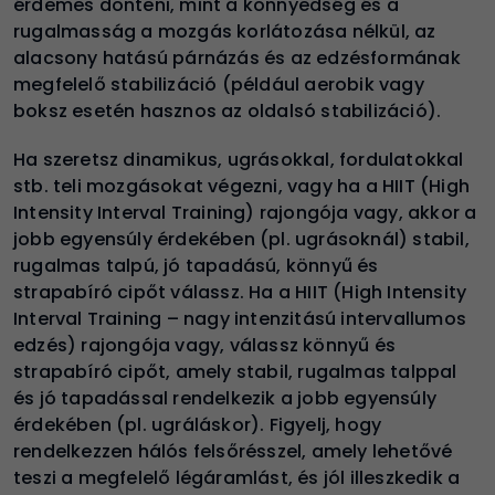
érdemes dönteni, mint a könnyedség és a
rugalmasság a mozgás korlátozása nélkül, az
alacsony hatású párnázás és az edzésformának
megfelelő stabilizáció (például aerobik vagy
boksz esetén hasznos az oldalsó stabilizáció).
Ha szeretsz dinamikus, ugrásokkal, fordulatokkal
stb. teli mozgásokat végezni, vagy ha a HIIT (High
Intensity Interval Training) rajongója vagy, akkor a
jobb egyensúly érdekében (pl. ugrásoknál) stabil,
rugalmas talpú, jó tapadású, könnyű és
strapabíró cipőt válassz. Ha a HIIT (High Intensity
Interval Training – nagy intenzitású intervallumos
edzés) rajongója vagy, válassz könnyű és
strapabíró cipőt, amely stabil, rugalmas talppal
és jó tapadással rendelkezik a jobb egyensúly
érdekében (pl. ugráláskor). Figyelj, hogy
rendelkezzen hálós felsőrésszel, amely lehetővé
teszi a megfelelő légáramlást, és jól illeszkedik a