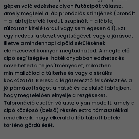
gépen való edzéshez olyan
futócipőt
válassz,
amely megfelel a láb pronációs szintjének (pronált
– a lábfej befelé fordul, szupinált – a lábfej
túlzottan kifelé fordul vagy semlegesen áll). Ezt
egy nedves lábteszt segítségével, vagy a járásod,
illetve a mindennapi cipőid sérülésének
elemzésével könnyen megtudhatod. A megfelelő
cipő segítségével hatékonyabban edzhetsz és
növelheted a teljesítményedet, miközben
minimalizálod a túlterhelés vagy a sérülés
kockázatát. Keresd a légáteresztő felsőrészt és a
jó párnázottságot a hátsó és az elülső lábfejben,
hogy megfelelően elnyelje a rezgéseket.
Túlpronáció esetén válassz olyan modellt, amely a
cipő középső (belső) részén extra támasztékkal
rendelkezik, hogy elkerüld a láb túlzott befelé
történő gördülését.