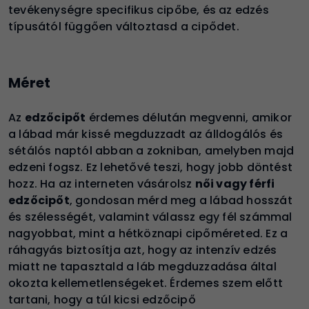
tevékenységre specifikus cipőbe, és az edzés
típusától függően változtasd a cipődet.
Méret
Az
edzőcipőt
érdemes délután megvenni, amikor
a lábad már kissé megduzzadt az álldogálós és
sétálós naptól abban a zokniban, amelyben majd
edzeni fogsz. Ez lehetővé teszi, hogy jobb döntést
hozz. Ha az interneten vásárolsz
női vagy férfi
edzőcipőt
, gondosan mérd meg a lábad hosszát
és szélességét, valamint válassz egy fél számmal
nagyobbat, mint a hétköznapi cipőméreted. Ez a
ráhagyás biztosítja azt, hogy az intenzív edzés
miatt ne tapasztald a láb megduzzadása által
okozta kellemetlenségeket. Érdemes szem előtt
tartani, hogy a túl kicsi edzőcipő