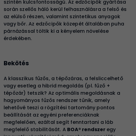
szintén kulcsfontosságú. Az edzőcipők gyártása
során szellős háló kerül felhasználásra a felső és
az elülső részen, valamint szintetikus anyagok
vagy bőr. Az edzőcipők közepét általában puha
párnázással töltik ki a kényelem növelése
érdekében.
Bekötés
A klasszikus fűzős, a tépőzáras, a felsliccelhető
vagy esetleg a hibrid megoldás (pl. fűző +
tépőzár) tetszik? Az optimális megoldásnak a
hagyományos fűzős rendszer tűnik, amely
lehetővé teszi a rögzítési tartomány pontos
beállítását az egyéni preferenciáknak
megfelelően, ezáltal segít fenntartani a láb
megfelelő stabilitását. A
BOA® rendszer
egy