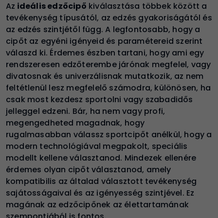
Az
ideális edzőcipő
kiválasztása többek között a
tevékenység típusától, az edzés gyakoriságától és
az edzés szintjétől függ. A legfontosabb, hogy a
cipőt az egyéni igényeid és paramétereid szerint
válaszd ki. Érdemes észben tartani, hogy ami egy
rendszeresen edzőterembe járónak megfelel, vagy
divatosnak és univerzálisnak mutatkozik, az nem
feltétlenül lesz megfelelő számodra, különösen, ha
csak most kezdesz sportolni vagy szabadidős
jelleggel edzeni. Bár, ha nem vagy profi,
megengedheted magadnak, hogy
rugalmasabban válassz sportcipőt anélkül, hogy a
modern technológiával megpakolt, speciális
modellt kellene választanod. Mindezek ellenére
érdemes olyan cipőt választanod, amely
kompatibilis az általad választott tevékenység
sajátosságaival és az igényesség szintjével. Ez
magának az edzőcipőnek az élettartamának
szempontjából is fontos.