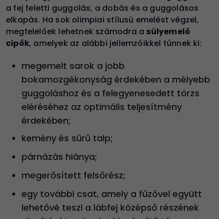
a fej feletti guggolás, a dobás és a guggolásos
elkapás. Ha sok olimpiai stílusú emelést végzel,
megfelelőek lehetnek számodra a
súlyemelő
cipők
, amelyek az alábbi jellemzőikkel tűnnek ki:
megemelt sarok a jobb
bokamozgékonyság érdekében a mélyebb
guggoláshoz és a felegyenesedett törzs
eléréséhez az optimális teljesítmény
érdekében;
kemény és sűrű talp;
párnázás hiánya;
megerősített felsőrész;
egy további csat, amely a fűzővel együtt
lehetővé teszi a lábfej középső részének