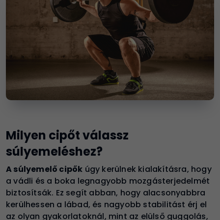
Milyen cipőt válassz
súlyemeléshez?
A súlyemelő cipők
úgy kerülnek kialakításra, hogy
a vádli és a boka legnagyobb mozgásterjedelmét
biztosítsák. Ez segít abban, hogy alacsonyabbra
kerülhessen a lábad, és nagyobb stabilitást érj el
az olyan gyakorlatoknál, mint az elülső guggolás,