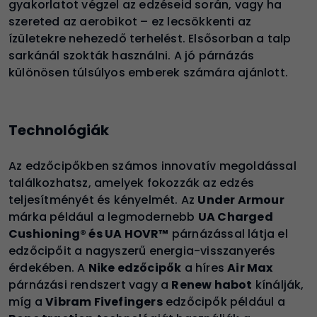
gyakorlatot végzel az edzéseid során, vagy ha
szereted az aerobikot – ez lecsökkenti az
ízületekre nehezedő terhelést. Elsősorban a talp
sarkánál szokták használni. A jó párnázás
különösen túlsúlyos emberek számára ajánlott.
Technológiák
Az edzőcipőkben számos innovatív megoldással
találkozhatsz, amelyek fokozzák az edzés
teljesítményét és kényelmét. Az
Under Armour
márka például a legmodernebb
UA Charged
Cushioning® és UA HOVR™
párnázással látja el
edzőcipőit a nagyszerű energia-visszanyerés
érdekében. A
Nike edzőcipők
a híres
Air Max
párnázási rendszert vagy a
Renew habot
kínálják,
míg a
Vibram Fivefingers
edzőcipők például a