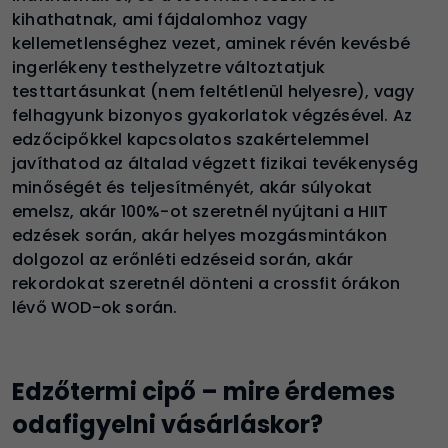
kihathatnak, ami fájdalomhoz vagy
kellemetlenséghez vezet, aminek révén kevésbé
ingerlékeny testhelyzetre változtatjuk
testtartásunkat (nem feltétlenül helyesre), vagy
felhagyunk bizonyos gyakorlatok végzésével. Az
edzőcipőkkel kapcsolatos szakértelemmel
javíthatod az általad végzett fizikai tevékenység
minőségét és teljesítményét, akár súlyokat
emelsz, akár 100%-ot szeretnél nyújtani a HIIT
edzések során, akár helyes mozgásmintákon
dolgozol az erőnléti edzéseid során, akár
rekordokat szeretnél dönteni a crossfit órákon
lévő WOD-ok során.
Edzőtermi cipő – mire érdemes
odafigyelni vásárláskor?