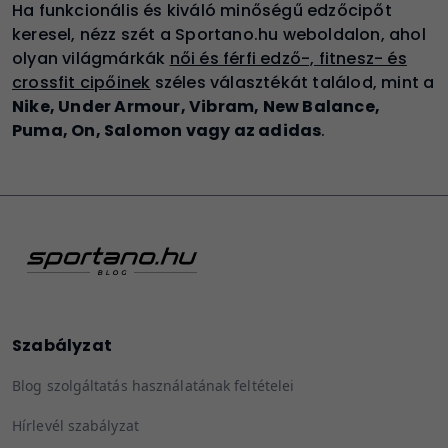
Ha funkcionális és kiváló minőségű edzőcipőt
keresel, nézz szét a Sportano.hu weboldalon, ahol
olyan világmár
kák
női és férfi edző-, fitnesz- és
crossfit cipőinek
széle
s választékát találod, mint a
Nike, Under Armour, Vibram, New Balance,
Puma, On, Salomon vagy az adidas
.
Szabályzat
Blog szolgáltatás használatának feltételei
Hírlevél szabályzat