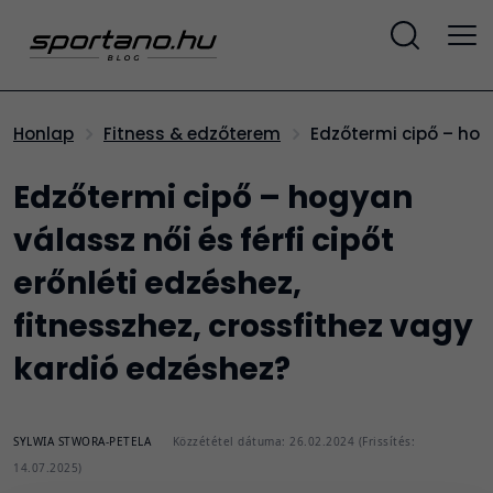
Edzőtermi cipő – hog
Honlap
Fitness & edzőterem
Edzőtermi cipő – hogyan
válassz női és férfi cipőt
erőnléti edzéshez,
fitnesszhez, crossfithez vagy
kardió edzéshez?
SYLWIA STWORA-PETELA
Közzététel dátuma: 26.02.2024 (Frissítés:
14.07.2025)