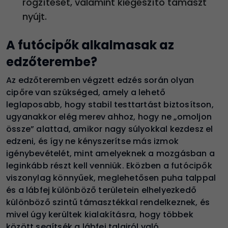
rögzítését, valamint kiegészítő támaszt
nyújt.
A futócipők alkalmasak az
edzőterembe?
Az edzőteremben végzett edzés során olyan
cipőre van szükséged, amely a lehető
leglaposabb, hogy stabil testtartást biztosítson,
ugyanakkor elég merev ahhoz, hogy ne „omoljon
össze” alattad, amikor nagy súlyokkal kezdesz el
edzeni, és így ne kényszerítse más izmok
igénybevételét, mint amelyeknek a mozgásban a
leginkább részt kell venniük. Eközben a futócipők
viszonylag könnyűek, meglehetősen puha talppal
és a lábfej különböző területein elhelyezkedő
különböző szintű támasztékkal rendelkeznek, és
mivel úgy kerültek kialakításra, hogy többek
között segítsék a lábfej talajról való