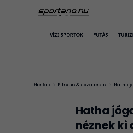
VÍZI SPORTOK
FUTÁS
TURI
Hatha 
Honlap
Fitness & edzőterem
Hatha jóg
néznek ki