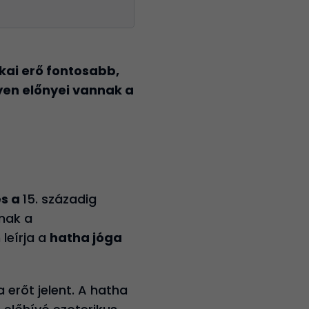
ikai erő fontosabb,
lyen előnyei vannak a
és a
15. századig
nak a
leírja a
hatha jóga
erőt jelent. A hatha