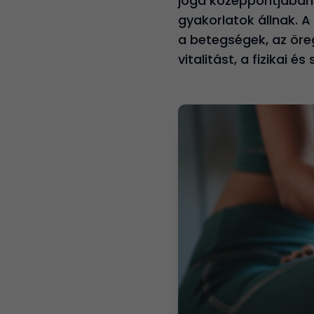
jóga középpontjában a
gyakorlatok állnak. A
a betegségek, az öreg
vitalitást, a fizikai és