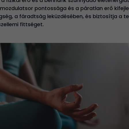
 fizikai erő és a bennünk szunnyadó életenergiát
 mozdulatsor pontossága és a páratlan erő kifejles
ség, a fáradtság leküzdésében, és biztosítja a te
 szellemi fittséget.