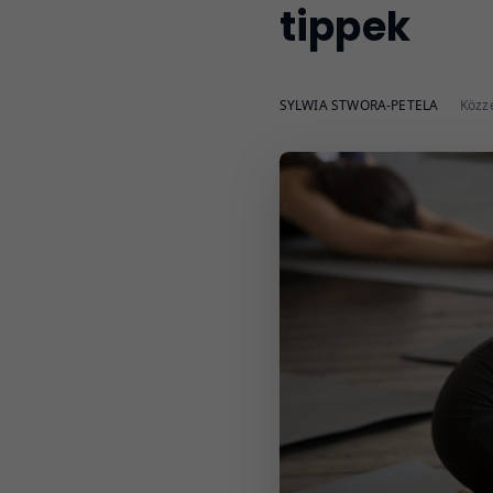
tippek
SYLWIA STWORA-PETELA
Közzé