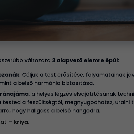
pszerűbb változata
3 alapvető elemre épül
:
szanák
. Céljuk a test erősítése, folyamatainak ja
amint a belső harmónia biztosítása.
ránajáma
, a helyes légzés elsajátításának techni
 tested a feszültségtől, megnyugodhatsz, uralni 
arra, hogy hallgass a belső hangodra.
amat –
kriya
.