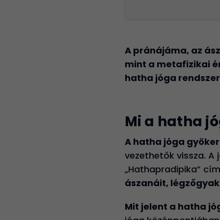
A pránájáma, az ásza
mint a metafizikai é
hatha jóga rendsze
Mi a hatha j
A hatha jóga gyöker
vezethetők vissza. A
„Hathapradipika” című
ászanáit, légzőgyako
Mit jelent a hatha jó