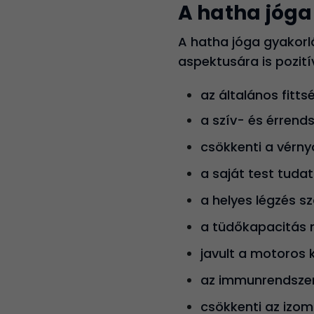
A hatha jóga
A hatha jóga gyakorl
aspektusára is pozití
az általános fitts
a szív- és érrends
csökkenti a vérny
a saját test tuda
a helyes légzés s
a tüdőkapacitás 
javult a motoros 
az immunrendszer
csökkenti az izom