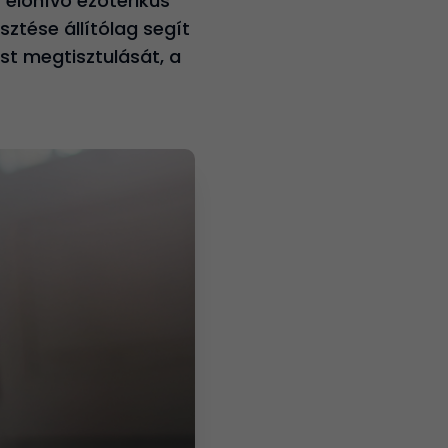
 előhívó ezoterikus
ztése állítólag segít
st megtisztulását, a