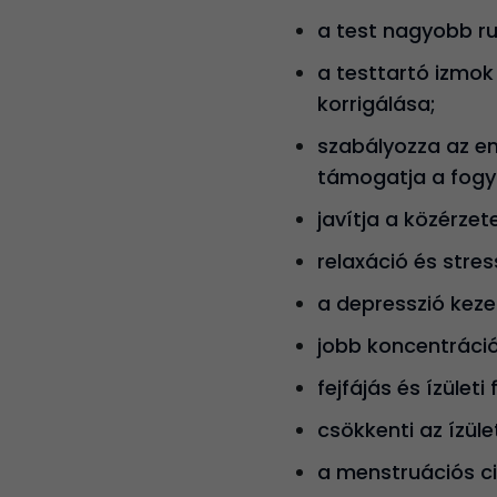
a test nagyobb r
a testtartó izmok
korrigálása;
szabályozza az em
támogatja a fogy
javítja a közérze
relaxáció és stre
a depresszió keze
jobb koncentráció
fejfájás és ízület
csökkenti az ízüle
a menstruációs ci