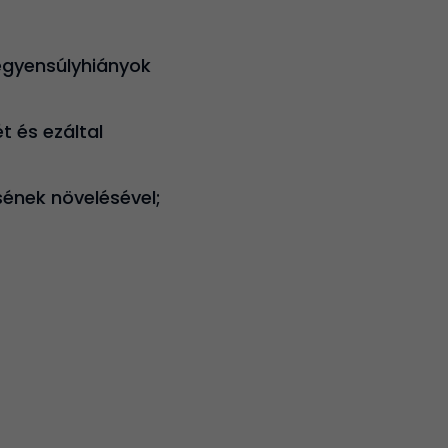
 egyensúlyhiányok
t és ezáltal
ének növelésével;