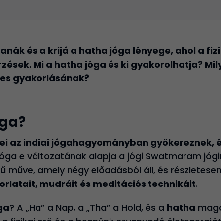
nák és a krijá a hatha jóga lényege, ahol a fiz
rzések. Mi a hatha jóga és ki gyakorolhatja? Mi
res gyakorlásának?
óga?
ei az indiai jógahagyományban gyökereznek, 
 jóga e változatának alapja a jógi Swatmaram jógi
 műve, amely négy előadásból áll, és részletesen 
rlatait, mudráit és meditációs technikáit
.
ga
? A „Ha” a Nap, a „Tha” a Hold, és a
hatha
maga 