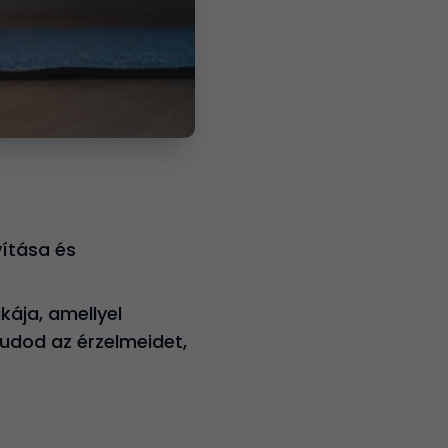
vítása és
kája, amellyel
tudod az érzelmeidet,