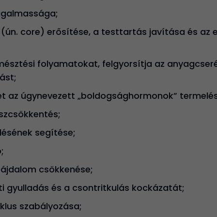
ugalmassága;
 (ún. core) erősítése, a testtartás javítása és az
észtési folyamatokat, felgyorsítja az anyagcseré
ást;
tet az úgynevezett „boldogsághormonok” termelés
sszcsökkentés;
lésének segítése;
;
i fájdalom csökkenése;
ti gyulladás és a csontritkulás kockázatát;
klus szabályozása;