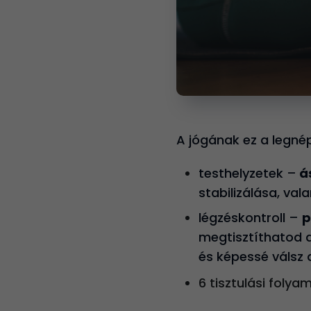
A jógának ez a legné
testhelyzetek –
á
stabilizálása, val
légzéskontroll –
p
megtisztíthatod a
és képessé válsz 
6 tisztulási foly