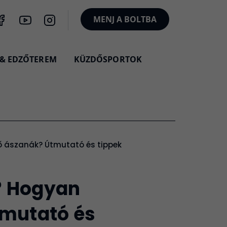
MENJ A BOLTBA
 & EDZŐTEREM
KÜZDŐSPORTOK
ő ászanák? Útmutató és tippek
? Hogyan
tmutató és