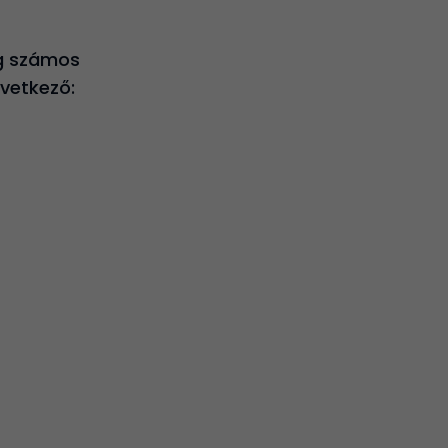
ég számos
övetkező: