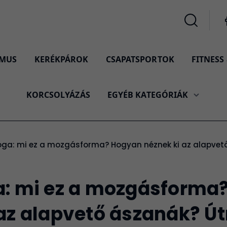
ZMUS
KERÉKPÁROK
CSAPATSPORTOK
FITNESS
KORCSOLYÁZÁS
EGYÉB KATEGÓRIÁK
jóga: mi ez a mozgásforma? Hogyan néznek ki az alapvet
a: mi ez a mozgásforma
 az alapvető ászanák? Ú