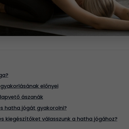
óga?
 gyakorlásának előnyei
alapvető ászanák
s hatha jógát gyakorolni?
és kiegészítőket válasszunk a hatha jógához?