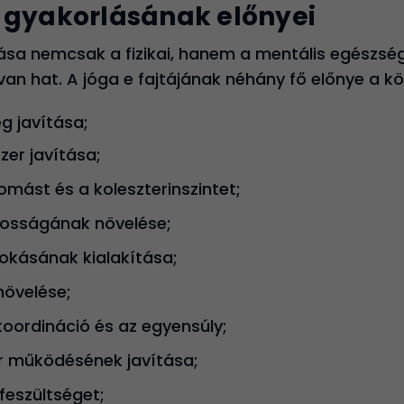
 gyakorlásának előnyei
ása nemcsak a fizikai, hanem a mentális egészs
van hat. A jóga e fajtájának néhány fő előnye a k
ég javítása;
zer javítása;
omást és a koleszterinszintet;
tosságának növelése;
zokásának kialakítása;
növelése;
koordináció és az egyensúly;
 működésének javítása;
feszültséget;