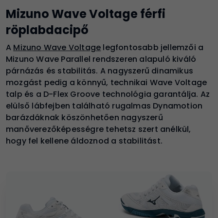
Mizuno Wave Voltage férfi
röplabdacipő
A
Mizuno Wave Voltage
legfontosabb jellemzői a
Mizuno Wave Parallel rendszeren alapuló kiváló
párnázás és stabilitás. A nagyszerű dinamikus
mozgást pedig a könnyű, technikai Wave Voltage
talp és a D-Flex Groove technológia garantálja. Az
elülső lábfejben található rugalmas Dynamotion
barázdáknak köszönhetően nagyszerű
manőverezőképességre tehetsz szert anélkül,
hogy fel kellene áldoznod a stabilitást.