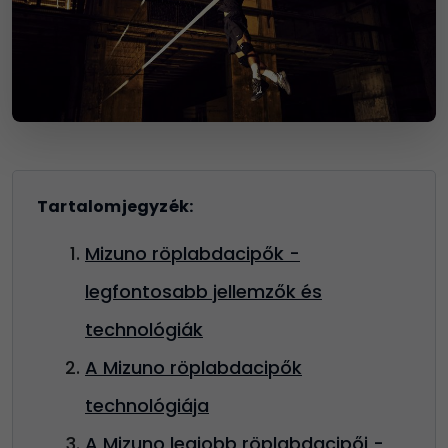
Tartalomjegyzék:
Mizuno röplabdacipők -
legfontosabb jellemzők és
technológiák
A Mizuno röplabdacipők
technológiája
A Mizuno legjobb röplabdacipői -