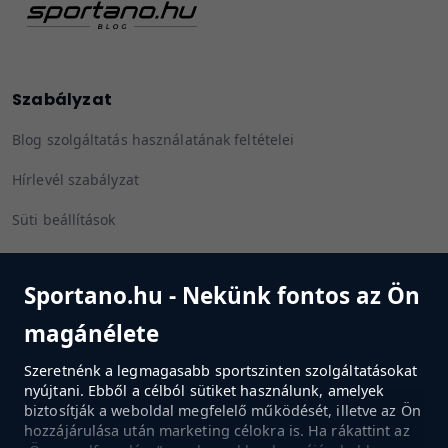
Szabályzat
Blog szolgáltatás használatának feltételei
Hírlevél szabályzat
Süti beállítások
Sportano.hu - Nekünk fontos az Ön
Kövess minket
magánélete
Szeretnénk a legmagasabb sportszinten szolgáltatásokat
nyújtani. Ebből a célból sütiket használunk, amelyek
biztosítják a weboldal megfelelő működését, illetve az Ön
MENJ A BOLTBA
hozzájárulása után marketing célokra is. Ha rákattint az