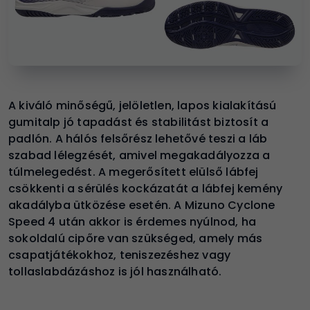
A kiváló minőségű, jelöletlen, lapos kialakítású
gumitalp jó tapadást és stabilitást biztosít a
padlón. A hálós felsőrész lehetővé teszi a láb
szabad lélegzését, amivel megakadályozza a
túlmelegedést. A megerősített elülső lábfej
csökkenti a sérülés kockázatát a lábfej kemény
akadályba ütközése esetén. A Mizuno Cyclone
Speed 4 után akkor is érdemes nyúlnod, ha
sokoldalú cipőre van szükséged, amely más
csapatjátékokhoz, teniszezéshez vagy
tollaslabdázáshoz is jól használható.