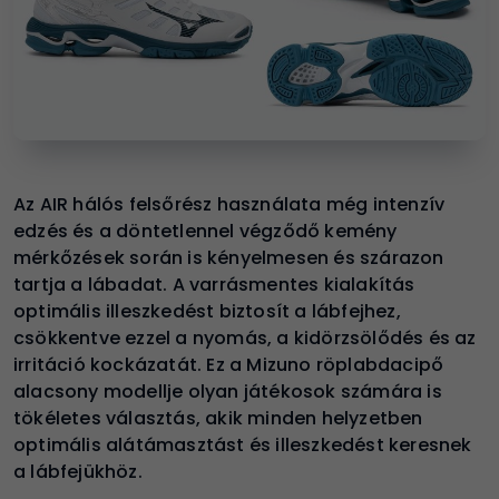
Az AIR hálós felsőrész használata még intenzív
edzés és a döntetlennel végződő kemény
mérkőzések során is kényelmesen és szárazon
tartja a lábadat. A varrásmentes kialakítás
optimális illeszkedést biztosít a lábfejhez,
csökkentve ezzel a nyomás, a kidörzsölődés és az
irritáció kockázatát. Ez a Mizuno röplabdacipő
alacsony modellje olyan játékosok számára is
tökéletes választás, akik minden helyzetben
optimális alátámasztást és illeszkedést keresnek
a lábfejükhöz.