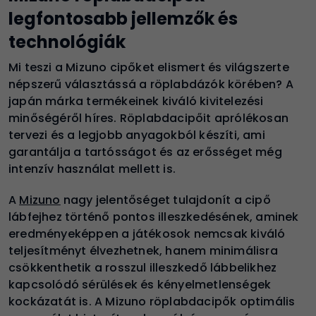
legfontosabb jellemzők és
technológiák
Mi teszi a Mizuno cipőket elismert és világszerte
népszerű választássá a röplabdázók körében? A
japán márka termékeinek kiváló kivitelezési
minőségéről híres. Röplabdacipőit aprólékosan
tervezi és a legjobb anyagokból készíti, ami
garantálja a tartósságot és az erősséget még
intenzív használat mellett is
.
A
Mizuno
nagy jelentőséget tulajdonít a cipő
lábfejhez történő pontos illeszkedésének, aminek
eredményeképpen a játékosok nemcsak kiváló
teljesítményt élvezhetnek, hanem minimálisra
csökkenthetik a rosszul illeszkedő lábbelikhez
kapcsolódó sérülések és kényelmetlenségek
kockázatát is. A Mizuno röplabdacipők optimális