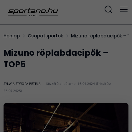
Mizuno röplabdacipők – T
Honlap
Csapatsportok
Mizuno röplabdacipők –
TOP5
SYLWIA STWORA-PETELA
Közzététel dátuma: 16.04.2024 (Frissítés:
26.05.2025)