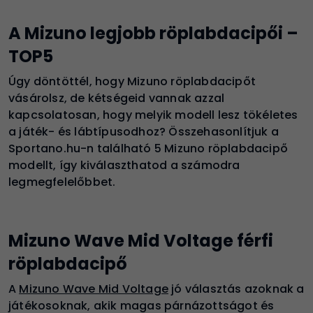
A Mizuno legjobb röplabdacipői –
TOP5
Úgy döntöttél, hogy Mizuno röplabdacipőt
vásárolsz, de kétségeid vannak azzal
kapcsolatosan, hogy melyik modell lesz tökéletes
a játék- és lábtípusodhoz? Összehasonlítjuk a
Sportano.hu-n található 5 Mizuno röplabdacipő
modellt, így kiválaszthatod a számodra
legmegfelelőbbet
.
Mizuno Wave Mid Voltage férfi
röplabdacipő
A
Mizuno Wave Mid Voltage
jó választás azoknak a
játékosoknak, akik magas párnázottságot és