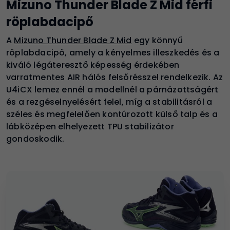
Mizuno Thunder Blade Z Mid férfi
röplabdacipő
A
Mizuno Thunder Blade Z Mid
egy könnyű
röplabdacipő, amely a kényelmes illeszkedés és a
kiváló légáteresztő képesség érdekében
varratmentes AIR hálós felsőrésszel rendelkezik. Az
U4iCX lemez ennél a modellnél a párnázottságért
és a rezgéselnyelésért felel, míg a stabilitásról a
széles és megfelelően kontúrozott külső talp és a
lábközépen elhelyezett TPU stabilizátor
gondoskodik.