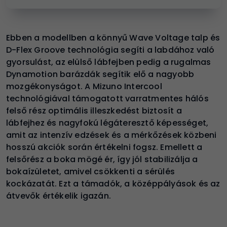
Ebben a modellben a könnyű Wave Voltage talp és
D-Flex Groove technológia segíti a labdához való
gyorsulást, az elülső lábfejben pedig a rugalmas
Dynamotion barázdák segítik elő a nagyobb
mozgékonyságot. A Mizuno Intercool
technológiával támogatott varratmentes hálós
felső rész optimális illeszkedést biztosít a
lábfejhez és nagyfokú légáteresztő képességet,
amit az intenzív edzések és a mérkőzések közbeni
hosszú akciók során értékelni fogsz. Emellett a
felsőrész a boka mögé ér, így jól stabilizálja a
bokaízületet, amivel csökkenti a sérülés
kockázatát. Ezt a támadók, a középpályások és az
átvevők értékelik igazán.