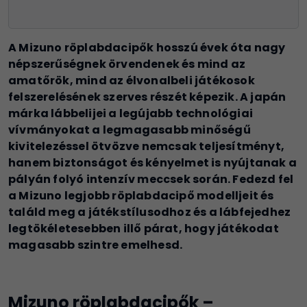
A Mizuno röplabdacipők hosszú évek óta nagy
népszerűségnek örvendenek és mind az
amatőrök, mind az élvonalbeli játékosok
felszerelésének szerves részét képezik. A japán
márka lábbelijei a legújabb technológiai
vívmányokat a legmagasabb minőségű
kivitelezéssel ötvözve nemcsak teljesítményt,
hanem biztonságot és kényelmet is nyújtanak a
pályán folyó intenzív meccsek során. Fedezd fel
a Mizuno legjobb röplabdacipő modelljeit és
találd meg a játékstílusodhoz és a lábfejedhez
legtökéletesebben illő párat, hogy játékodat
magasabb szintre emelhesd.
Mizuno röplabdacipők –