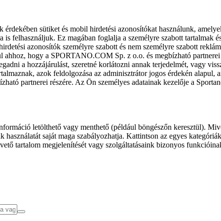
k érdekében sütiket és mobil hirdetési azonosítókat használunk, amelye
ra is felhasználjuk. Ez magában foglalja a személyre szabott tartalmak 
hirdetési azonosítók személyre szabott és nem személyre szabott rekl
l ahhoz, hogy a SPORTANO.COM Sp. z o.o. és megbízható partnerei fel
gadni a hozzájárulást, szeretné korlátozni annak terjedelmét, vagy viss
almaznak, azok feldolgozása az adminisztrátor jogos érdekén alapul, am
ízható partnerei részére. Az Ön személyes adatainak kezelője a Sporta
formáció letölthető vagy menthető (például böngészőn keresztül). Mive
 használatát saját maga szabályozhatja. Kattintson az egyes kategóriák f
vető tartalom megjelenítését vagy szolgáltatásaink bizonyos funkcióina