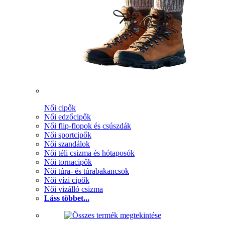
Női cipők
Női edzőcipők
Női flip-flopok és csúszdák
Női sportcipők
Női szandálok
Női téli csizma és hótaposók
Női tornacipők
Női túra- és túrabakancsok
Női vízi cipők
Női vizálló csizma
Láss többet...