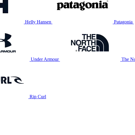
Helly Hansen
Patagonia
Under Armour
The No
Rip Curl