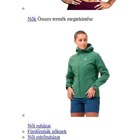
Nők
Összes termék megtekintése
Női ruházat
Fürdőruhák nőknek
Női edzőruházat