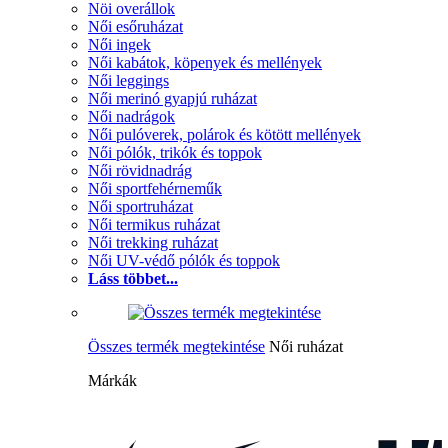
Nöi overállok
Női esőruházat
Női ingek
Női kabátok, köpenyek és mellények
Női leggings
Női merinó gyapjú ruházat
Női nadrágok
Női pulóverek, polárok és kötött mellények
Női pólók, trikók és toppok
Női rövidnadrág
Női sportfehérneműk
Női sportruházat
Női termikus ruházat
Női trekking ruházat
Női UV-védő pólók és toppok
Láss többet...
Összes termék megtekintése
Női ruházat
Márkák