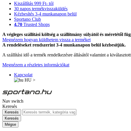
Kiszállítás 999 Ft- tól
30 napos termékvisszaküldés
Kézbesítés 3-4 munkanapon belül
Sportano Club
4.70
Trusted Shops
A végleges szállítási költség a szállítmány súlyától és méretétől füg
Megnézem hogyan küldhetem vissza a terméket
A rendeléseket rendszerint 3-4 munkanapon belül kézbesítjük.
A szállítási idő a termék rendelkezésre állásától valamint a kiválasztot
Megnézem a részletes információkat
Kapcsolat
HU
>
Nav switch
Keresés
Keresés
Keresés
Mégse