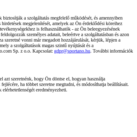
k biztosítják a szolgáltatás megfelelő működését, és amennyiben
és hirdetések megjelenítését, amelyek az Ön érdeklődési köreihez
ámtevékenységekhez is felhasználhatók - az Ön beleegyezésének
dolgozzák személyes adatait, beleértve a szolgáltatásban és azon
za szeretné vonni már megadott hozzájárulását, kérjük, lépjen a
ely a szolgáltatások magas szintű nyújtását és a
no.com Sp. z o.o. Kapcsolat:
gdpr@sportano.hu
. További információk
l azt szeretnénk, hogy Ön döntse el, hogyan használja
ejlécére, ha többet szeretne megtudni, és módosíthatja beállításait.
k elérhetetlenségét eredményezheti.