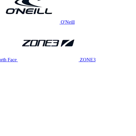
O'Neill
rth Face
ZONE3