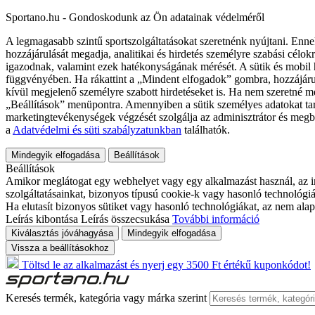
Sportano.hu - Gondoskodunk az Ön adatainak védelméről
A legmagasabb szintű sportszolgáltatásokat szeretnénk nyújtani. Enne
hozzájárulását megadja, analitikai és hirdetés személyre szabási célok
igazodnak, valamint ezek hatékonyságának mérését. A sütik és mobil 
függvényében. Ha rákattint a „Mindent elfogadok” gombra, hozzájáru
kívül megjelenő személyre szabott hirdetéseket is. Ha nem szeretné me
„Beállítások” menüpontra. Amennyiben a sütik személyes adatokat tart
marketingtevékenységek végzését szolgálja az adminisztrátor és megb
a
Adatvédelmi és süti szabályzatunkban
találhatók.
Mindegyik elfogadása
Beállítások
Beállítások
Amikor meglátogat egy webhelyet vagy egy alkalmazást használ, az in
szolgáltatásainkat, bizonyos típusú cookie-k vagy hasonló technológiák
Ha elutasít bizonyos sütiket vagy hasonló technológiákat, az nem alap
Leírás kibontása
Leírás összecsukása
További információ
Kiválasztás jóváhagyása
Mindegyik elfogadása
Vissza a beállításokhoz
Töltsd le az alkalmazást és nyerj egy 3500 Ft értékű kuponkódot!
Keresés termék, kategória vagy márka szerint