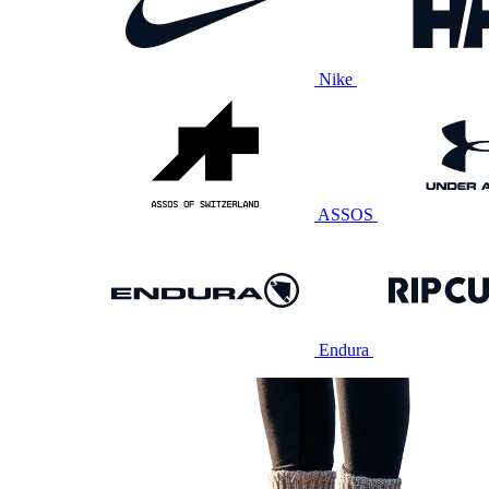
Nike
ASSOS
Endura