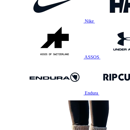
Nike
ASSOS
Endura