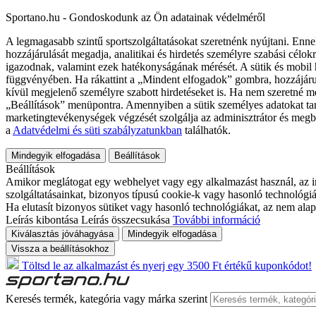
Sportano.hu - Gondoskodunk az Ön adatainak védelméről
A legmagasabb szintű sportszolgáltatásokat szeretnénk nyújtani. Enne
hozzájárulását megadja, analitikai és hirdetés személyre szabási célok
igazodnak, valamint ezek hatékonyságának mérését. A sütik és mobil 
függvényében. Ha rákattint a „Mindent elfogadok” gombra, hozzájáru
kívül megjelenő személyre szabott hirdetéseket is. Ha nem szeretné me
„Beállítások” menüpontra. Amennyiben a sütik személyes adatokat tart
marketingtevékenységek végzését szolgálja az adminisztrátor és megb
a
Adatvédelmi és süti szabályzatunkban
találhatók.
Mindegyik elfogadása
Beállítások
Beállítások
Amikor meglátogat egy webhelyet vagy egy alkalmazást használ, az in
szolgáltatásainkat, bizonyos típusú cookie-k vagy hasonló technológiák
Ha elutasít bizonyos sütiket vagy hasonló technológiákat, az nem alap
Leírás kibontása
Leírás összecsukása
További információ
Kiválasztás jóváhagyása
Mindegyik elfogadása
Vissza a beállításokhoz
Töltsd le az alkalmazást és nyerj egy 3500 Ft értékű kuponkódot!
Keresés termék, kategória vagy márka szerint