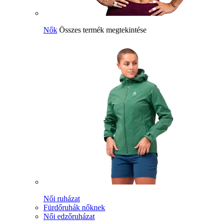
Nők
Összes termék megtekintése
Női ruházat
Fürdőruhák nőknek
Női edzőruházat