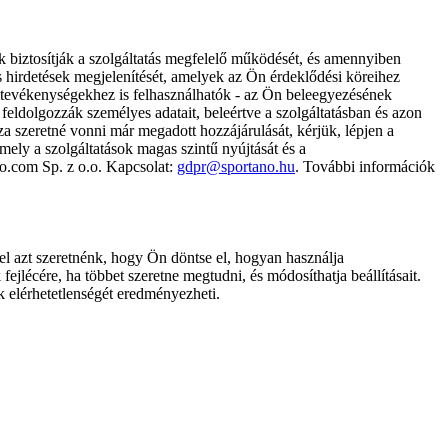
k biztosítják a szolgáltatás megfelelő működését, és amennyiben
és hirdetések megjelenítését, amelyek az Ön érdeklődési köreihez
ámtevékenységekhez is felhasználhatók - az Ön beleegyezésének
dolgozzák személyes adatait, beleértve a szolgáltatásban és azon
za szeretné vonni már megadott hozzájárulását, kérjük, lépjen a
ely a szolgáltatások magas szintű nyújtását és a
no.com Sp. z o.o. Kapcsolat:
gdpr@sportano.hu
. További információk
l azt szeretnénk, hogy Ön döntse el, hogyan használja
ejlécére, ha többet szeretne megtudni, és módosíthatja beállításait.
k elérhetetlenségét eredményezheti.