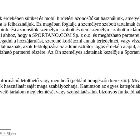
k érdekében sütiket és mobil hirdetési azonosítókat használunk, amelye
ra is felhasználjuk. Ez magában foglalja a személyre szabott tartalmak 
hirdetési azonosítók személyre szabott és nem személyre szabott rekl
l ahhoz, hogy a SPORTANO.COM Sp. z o.o. és megbízható partnerei fel
gadni a hozzájárulást, szeretné korlátozni annak terjedelmét, vagy viss
almaznak, azok feldolgozása az adminisztrátor jogos érdekén alapul, am
ízható partnerei részére. Az Ön személyes adatainak kezelője a Sporta
formáció letölthető vagy menthető (például böngészőn keresztül). Mive
 használatát saját maga szabályozhatja. Kattintson az egyes kategóriák f
vető tartalom megjelenítését vagy szolgáltatásaink bizonyos funkcióina