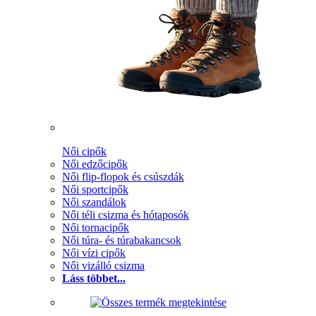
Női cipők
Női edzőcipők
Női flip-flopok és csúszdák
Női sportcipők
Női szandálok
Női téli csizma és hótaposók
Női tornacipők
Női túra- és túrabakancsok
Női vízi cipők
Női vizálló csizma
Láss többet...