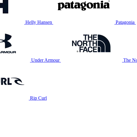
Helly Hansen
Patagonia
Under Armour
The No
Rip Curl