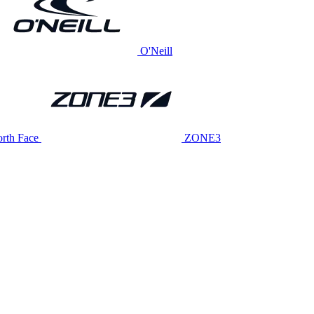
O'Neill
rth Face
ZONE3