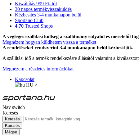
Kiszállítás 999 Ft- tól
30 napos termékvisszaküldés
Kézbesítés 3-4 munkanapon belül
Sportano Club
4.70
Trusted Shops
A végleges szállítási költség a szállítmány súlyától és méretétől füg
Megnézem hogyan küldhetem vissza a terméket
A rendeléseket rendszerint 3-4 munkanapon belül kézbesítjük.
A szállítási idő a termék rendelkezésre állásától valamint a kiválasztot
Megnézem a részletes információkat
Kapcsolat
HU
>
Nav switch
Keresés
Keresés
Keresés
Mégse