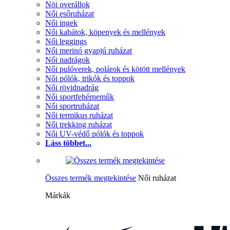
Nöi overállok
Női esőruházat
Női ingek
Női kabátok, köpenyek és mellények
Női leggings
Női merinó gyapjú ruházat
Női nadrágok
Női pulóverek, polárok és kötött mellények
Női pólók, trikók és toppok
Női rövidnadrág
Női sportfehérneműk
Női sportruházat
Női termikus ruházat
Női trekking ruházat
Női UV-védő pólók és toppok
Láss többet...
Összes termék megtekintése
Női ruházat
Márkák