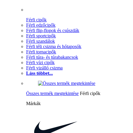
Férfi cipők
Férfi edzőcipők
Férfi flip-flopok és csúszdák
Férfi sportcipők
Férfi szandálok
Férfi téli csizma és hótaposók
Férfi tornacipők
Férfi túra- és túrabakancsok
Férfi vízi cipők
Férfi vizálló csizma
Láss többet...
Összes termék megtekintése
Férfi cipők
Márkák