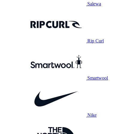
Salewa
Rip Curl
Smartwool
Nike