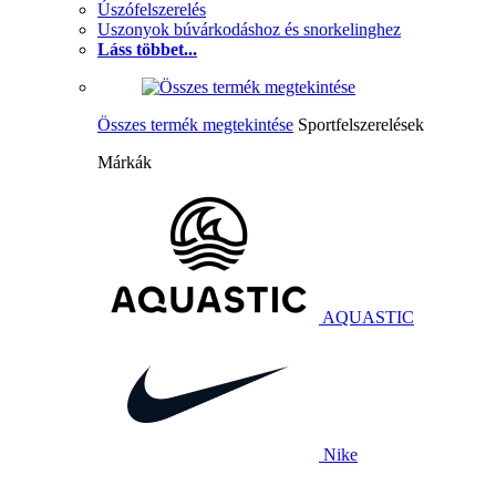
Úszófelszerelés
Uszonyok búvárkodáshoz és snorkelinghez
Láss többet...
Összes termék megtekintése
Sportfelszerelések
Márkák
AQUASTIC
Nike