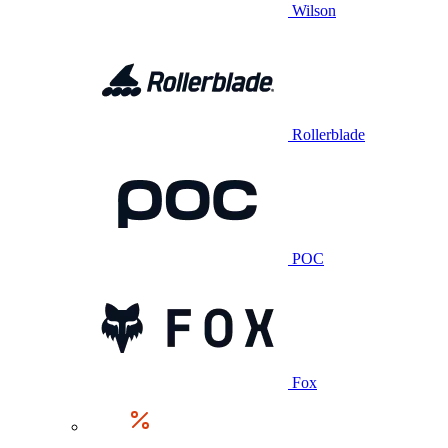
Wilson
Rollerblade
POC
Fox