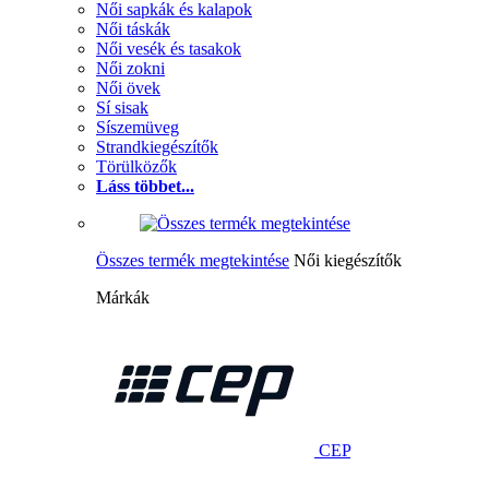
Női sapkák és kalapok
Női táskák
Női vesék és tasakok
Női zokni
Női övek
Sí sisak
Síszemüveg
Strandkiegészítők
Törülközők
Láss többet...
Összes termék megtekintése
Női kiegészítők
Márkák
CEP