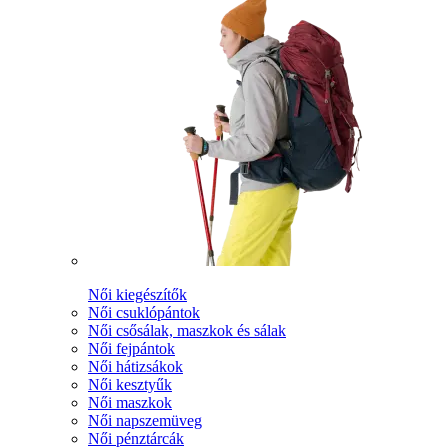
Női kiegészítők
Női csuklópántok
Női csősálak, maszkok és sálak
Női fejpántok
Női hátizsákok
Női kesztyűk
Női maszkok
Női napszemüveg
Női pénztárcák