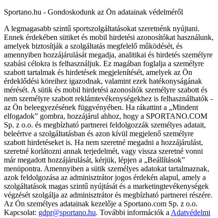
Sportano.hu - Gondoskodunk az Ön adatainak védelméről
A legmagasabb szintű sportszolgáltatásokat szeretnénk nyújtani.
Ennek érdekében sütiket és mobil hirdetési azonosítókat használunk,
amelyek biztosítják a szolgáltatás megfelelő működését, és
amennyiben hozzájárulását megadja, analitikai és hirdetés személyre
szabási célokra is felhasználjuk. Ez magában foglalja a személyre
szabott tartalmak és hirdetések megjelenítését, amelyek az Ön
érdeklődési köreihez igazodnak, valamint ezek hatékonyságának
mérését. A sütik és mobil hirdetési azonosítók személyre szabott és
nem személyre szabott reklámtevékenységekhez is felhasználhatók -
az Ön beleegyezésének függvényében. Ha rákattint a „Mindent
elfogadok” gombra, hozzájárul ahhoz, hogy a SPORTANO.COM
Sp. z o.o. és megbízható partnerei feldolgozzák személyes adatait,
beleértve a szolgáltatásban és azon kívül megjelenő személyre
szabott hirdetéseket is. Ha nem szeretné megadni a hozzájárulást,
szeretné korlátozni annak terjedelmét, vagy vissza szeretné vonni
már megadott hozzájárulását, kérjük, lépjen a „Beállítások”
menüpontra. Amennyiben a sütik személyes adatokat tartalmaznak,
azok feldolgozása az adminisztrátor jogos érdekén alapul, amely a
szolgáltatások magas szintű nyújtását és a marketingtevékenységek
végzését szolgálja az adminisztrátor és megbízható partnerei részére.
Az Ön személyes adatainak kezelője a Sportano.com Sp. z o.o.
Kapcsolat:
gdpr@sportano.hu
. További információk a
Adatvédelmi