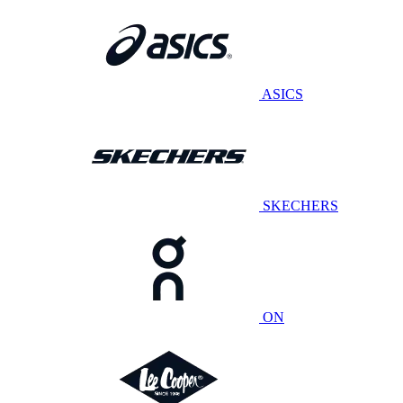
ASICS
SKECHERS
ON