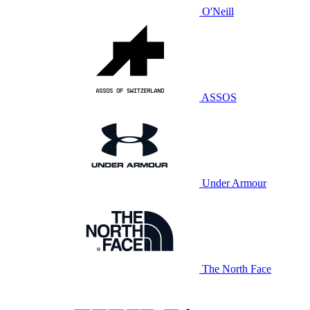
O'Neill
ASSOS
Under Armour
The North Face