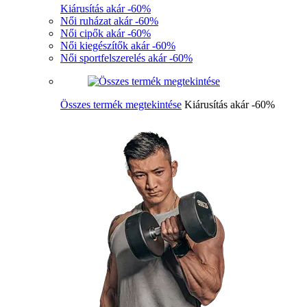
Kiárusítás akár -60%
Női ruházat akár -60%
Női cipők akár -60%
Női kiegészítők akár -60%
Női sportfelszerelés akár -60%
Összes termék megtekintése
Kiárusítás akár -60%