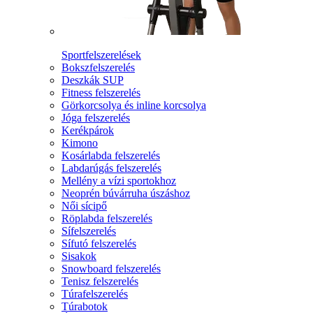
Sportfelszerelések
Bokszfelszerelés
Deszkák SUP
Fitness felszerelés
Görkorcsolya és inline korcsolya
Jóga felszerelés
Kerékpárok
Kimono
Kosárlabda felszerelés
Labdarúgás felszerelés
Mellény a vízi sportokhoz
Neoprén búvárruha úszáshoz
Női sícipő
Röplabda felszerelés
Sífelszerelés
Sífutó felszerelés
Sisakok
Snowboard felszerelés
Tenisz felszerelés
Túrafelszerelés
Túrabotok