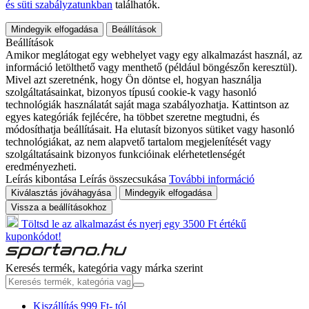
és süti szabályzatunkban
találhatók.
Mindegyik elfogadása
Beállítások
Beállítások
Amikor meglátogat egy webhelyet vagy egy alkalmazást használ, az
információ letölthető vagy menthető (például böngészőn keresztül).
Mivel azt szeretnénk, hogy Ön döntse el, hogyan használja
szolgáltatásainkat, bizonyos típusú cookie-k vagy hasonló
technológiák használatát saját maga szabályozhatja. Kattintson az
egyes kategóriák fejlécére, ha többet szeretne megtudni, és
módosíthatja beállításait. Ha elutasít bizonyos sütiket vagy hasonló
technológiákat, az nem alapvető tartalom megjelenítését vagy
szolgáltatásaink bizonyos funkcióinak elérhetetlenségét
eredményezheti.
Leírás kibontása
Leírás összecsukása
További információ
Kiválasztás jóváhagyása
Mindegyik elfogadása
Vissza a beállításokhoz
Töltsd le az alkalmazást és nyerj egy 3500 Ft értékű
kuponkódot!
Keresés termék, kategória vagy márka szerint
Kiszállítás 999 Ft- tól