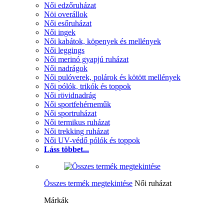
Női edzőruházat
Nöi overállok
Női esőruházat
Női ingek
Női kabátok, köpenyek és mellények
Női leggings
Női merinó gyapjú ruházat
Női nadrágok
Női pulóverek, polárok és kötött mellények
Női pólók, trikók és toppok
Női rövidnadrág
Női sportfehérneműk
Női sportruházat
Női termikus ruházat
Női trekking ruházat
Női UV-védő pólók és toppok
Láss többet...
Összes termék megtekintése
Női ruházat
Márkák