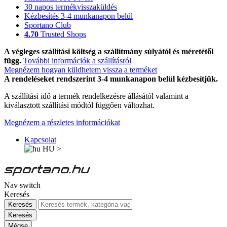
30 napos termékvisszaküldés
Kézbesítés 3-4 munkanapon belül
Sportano Club
4.70
Trusted Shops
A végleges szállítási költség a szállítmány súlyától és méretétől
függ.
További információk a szállításról
Megnézem hogyan küldhetem vissza a terméket
A rendeléseket rendszerint 3-4 munkanapon belül kézbesítjük.
A szállítási idő a termék rendelkezésre állásától valamint a
kiválasztott szállítási módtól függően változhat.
Megnézem a részletes információkat
Kapcsolat
HU
>
Nav switch
Keresés
Keresés
Keresés
Mégse