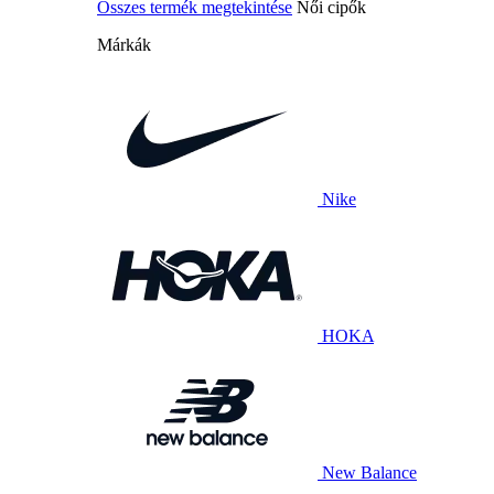
Összes termék megtekintése
Női cipők
Márkák
Nike
HOKA
New Balance