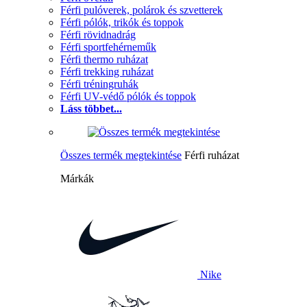
Férfi pulóverek, polárok és szvetterek
Férfi pólók, trikók és toppok
Férfi rövidnadrág
Férfi sportfehérneműk
Férfi thermo ruházat
Férfi trekking ruházat
Férfi tréningruhák
Férfi UV-védő pólók és toppok
Láss többet...
Összes termék megtekintése
Férfi ruházat
Márkák
Nike