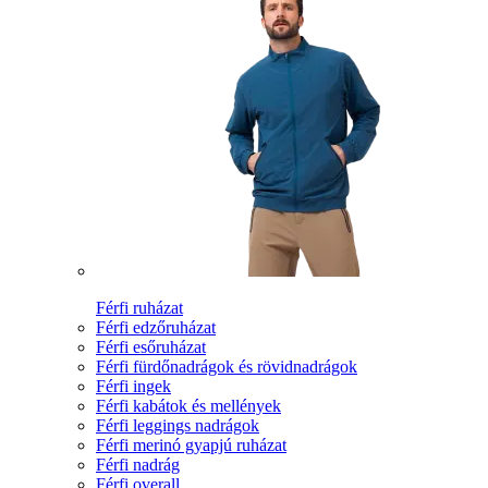
Férfi ruházat
Férfi edzőruházat
Férfi esőruházat
Férfi fürdőnadrágok és rövidnadrágok
Férfi ingek
Férfi kabátok és mellények
Férfi leggings nadrágok
Férfi merinó gyapjú ruházat
Férfi nadrág
Férfi overall