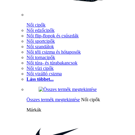
Női cipők
Női edzőcipők
Női flip-flopok és csúszdák
Női sportcipők
Női szandálok
Női téli csizma és hótaposók
Női tornacipők
Női túra- és túrabakancsok
Női vízi cipők
Női vizálló csizma
Láss többet...
Összes termék megtekintése
Női cipők
Márkák