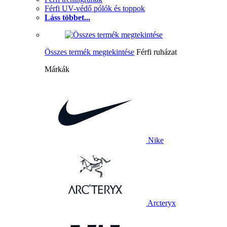
Férfi UV-védő pólók és toppok
Láss többet...
Összes termék megtekintése
Férfi ruházat
Márkák
Nike
Arcteryx