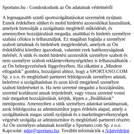
Sportano.hu - Gondoskodunk az Ön adatainak védelméről
A legmagasabb szintű sportszolgáltatásokat szeretnénk nyújtani.
Ennek érdekében sütiket és mobil hirdetési azonosítókat használunk,
amelyek biztosítják a szolgáltatás megfelelő működését, és
amennyiben hozzájárulását megadja, analitikai és hirdetés személyre
szabási célokra is felhasználjuk. Ez magában foglalja a személyre
szabott tartalmak és hirdetések megjelenítését, amelyek az Ön
érdeklődési köreihez igazodnak, valamint ezek hatékonyságának
mérését. A sütik és mobil hirdetési azonosítók személyre szabott és
nem személyre szabott reklámtevékenységekhez is felhasználhatók -
az Ön beleegyezésének függvényében. Ha rákattint a „Mindent
elfogadok” gombra, hozzájárul ahhoz, hogy a SPORTANO.COM
Sp. z o.o. és megbízható partnerei feldolgozzák személyes adatait,
beleértve a szolgáltatásban és azon kívül megjelenő személyre
szabott hirdetéseket is. Ha nem szeretné megadni a hozzájárulást,
szeretné korlátozni annak terjedelmét, vagy vissza szeretné vonni
már megadott hozzájárulását, kérjük, lépjen a „Beállítások”
menüpontra. Amennyiben a sütik személyes adatokat tartalmaznak,
azok feldolgozása az adminisztrátor jogos érdekén alapul, amely a
szolgáltatások magas szintű nyújtását és a marketingtevékenységek
végzését szolgálja az adminisztrátor és megbízható partnerei részére.
Az Ön személyes adatainak kezelője a Sportano.com Sp. z o.o.
Kapcsolat:
gdpr@sportano.hu
. További információk a
Adatvédelmi