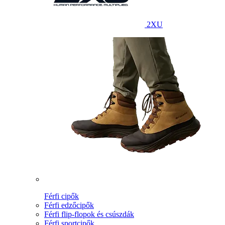
2XU
Férfi cipők
Férfi edzőcipők
Férfi flip-flopok és csúszdák
Férfi sportcipők