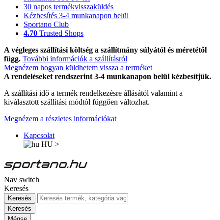
30 napos termékvisszaküldés
Kézbesítés 3-4 munkanapon belül
Sportano Club
4.70
Trusted Shops
A végleges szállítási költség a szállítmány súlyától és méretétől
függ.
További információk a szállításról
Megnézem hogyan küldhetem vissza a terméket
A rendeléseket rendszerint 3-4 munkanapon belül kézbesítjük.
A szállítási idő a termék rendelkezésre állásától valamint a
kiválasztott szállítási módtól függően változhat.
Megnézem a részletes információkat
Kapcsolat
HU
>
Nav switch
Keresés
Keresés
Keresés
Mégse