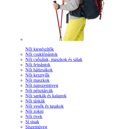
Női kiegészítők
Női csuklópántok
Női csősálak, maszkok és sálak
Női fejpántok
Női hátizsákok
Női kesztyűk
Női maszkok
Női napszemüveg
Női pénztárcák
Női sapkák és kalapok
Női táskák
Női vesék és tasakok
Női zokni
Női övek
Sí sisak
Síszemüveg