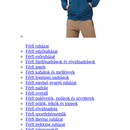
Férfi ruházat
Férfi edzőruházat
Férfi esőruházat
Férfi fürdőnadrágok és rövidnadrágok
Férfi ingek
Férfi kabátok és mellények
Férfi leggings nadrágok
Férfi merinó gyapjú ruházat
Férfi nadrág
Férfi overall
Férfi pulóverek, polárok és szvetterek
Férfi pólók, trikók és toppok
Férfi rövidnadrág
Férfi sportfehérneműk
Férfi thermo ruházat
Férfi trekking ruházat
Férfi tréningruhák