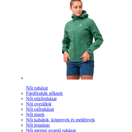
Női ruházat
Fürdőruhák nőknek
Női edzőruházat
Nöi overállok
Női esőruházat
Női ingek
Női kabátok, köpenyek és mellények
Női leggings
Női merinó gyapjú ruházat