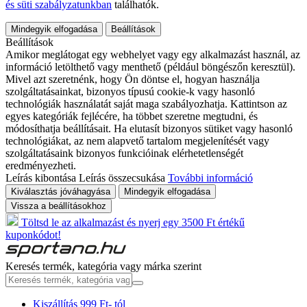
és süti szabályzatunkban
találhatók.
Mindegyik elfogadása
Beállítások
Beállítások
Amikor meglátogat egy webhelyet vagy egy alkalmazást használ, az
információ letölthető vagy menthető (például böngészőn keresztül).
Mivel azt szeretnénk, hogy Ön döntse el, hogyan használja
szolgáltatásainkat, bizonyos típusú cookie-k vagy hasonló
technológiák használatát saját maga szabályozhatja. Kattintson az
egyes kategóriák fejlécére, ha többet szeretne megtudni, és
módosíthatja beállításait. Ha elutasít bizonyos sütiket vagy hasonló
technológiákat, az nem alapvető tartalom megjelenítését vagy
szolgáltatásaink bizonyos funkcióinak elérhetetlenségét
eredményezheti.
Leírás kibontása
Leírás összecsukása
További információ
Kiválasztás jóváhagyása
Mindegyik elfogadása
Vissza a beállításokhoz
Töltsd le az alkalmazást és nyerj egy 3500 Ft értékű
kuponkódot!
Keresés termék, kategória vagy márka szerint
Kiszállítás 999 Ft- tól