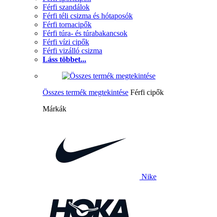
Férfi szandálok
Férfi téli csizma és hótaposók
Férfi tornacipők
Férfi túra- és túrabakancsok
Férfi vízi cipők
Férfi vizálló csizma
Láss többet...
Összes termék megtekintése
Férfi cipők
Márkák
Nike