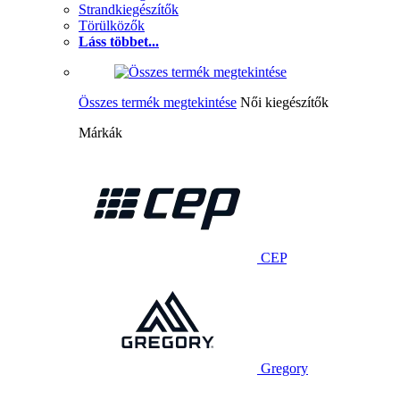
Strandkiegészítők
Törülközők
Láss többet...
Összes termék megtekintése
Női kiegészítők
Márkák
CEP
Gregory