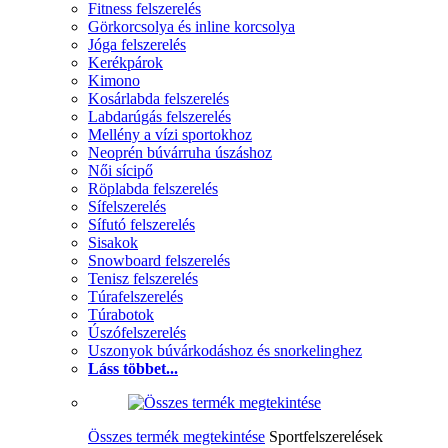
Fitness felszerelés
Görkorcsolya és inline korcsolya
Jóga felszerelés
Kerékpárok
Kimono
Kosárlabda felszerelés
Labdarúgás felszerelés
Mellény a vízi sportokhoz
Neoprén búvárruha úszáshoz
Női sícipő
Röplabda felszerelés
Sífelszerelés
Sífutó felszerelés
Sisakok
Snowboard felszerelés
Tenisz felszerelés
Túrafelszerelés
Túrabotok
Úszófelszerelés
Uszonyok búvárkodáshoz és snorkelinghez
Láss többet...
Összes termék megtekintése
Sportfelszerelések