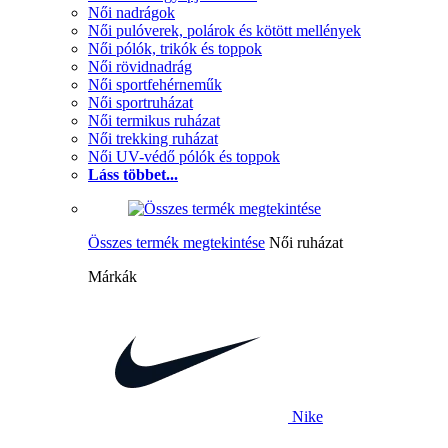
Női nadrágok
Női pulóverek, polárok és kötött mellények
Női pólók, trikók és toppok
Női rövidnadrág
Női sportfehérneműk
Női sportruházat
Női termikus ruházat
Női trekking ruházat
Női UV-védő pólók és toppok
Láss többet...
Összes termék megtekintése
Női ruházat
Márkák
Nike