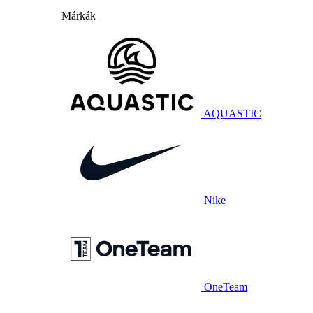
Márkák
AQUASTIC
Nike
OneTeam