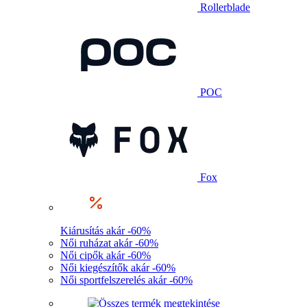
Rollerblade
POC
Fox
Kiárusítás akár -60%
Női ruházat akár -60%
Női cipők akár -60%
Női kiegészítők akár -60%
Női sportfelszerelés akár -60%