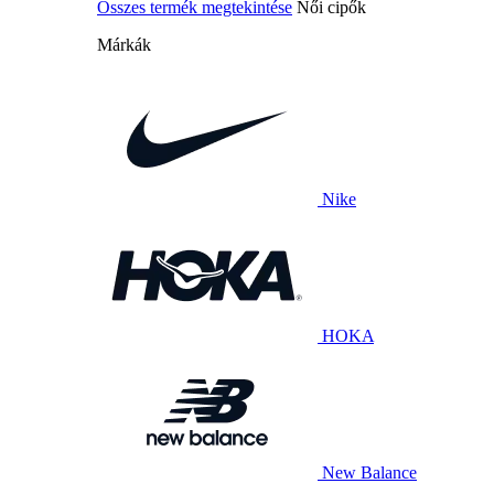
Összes termék megtekintése
Női cipők
Márkák
Nike
HOKA
New Balance