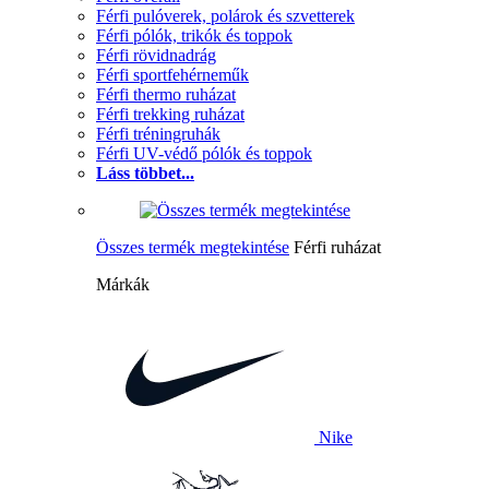
Férfi pulóverek, polárok és szvetterek
Férfi pólók, trikók és toppok
Férfi rövidnadrág
Férfi sportfehérneműk
Férfi thermo ruházat
Férfi trekking ruházat
Férfi tréningruhák
Férfi UV-védő pólók és toppok
Láss többet...
Összes termék megtekintése
Férfi ruházat
Márkák
Nike