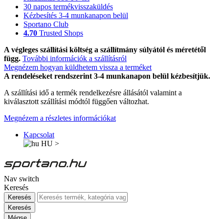
30 napos termékvisszaküldés
Kézbesítés 3-4 munkanapon belül
Sportano Club
4.70
Trusted Shops
A végleges szállítási költség a szállítmány súlyától és méretétől
függ.
További információk a szállításról
Megnézem hogyan küldhetem vissza a terméket
A rendeléseket rendszerint 3-4 munkanapon belül kézbesítjük.
A szállítási idő a termék rendelkezésre állásától valamint a
kiválasztott szállítási módtól függően változhat.
Megnézem a részletes információkat
Kapcsolat
HU
>
Nav switch
Keresés
Keresés
Keresés
Mégse