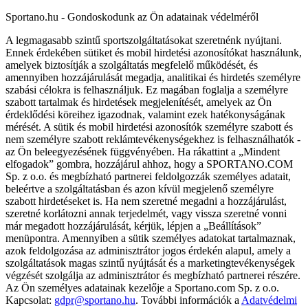
Sportano.hu - Gondoskodunk az Ön adatainak védelméről
A legmagasabb szintű sportszolgáltatásokat szeretnénk nyújtani.
Ennek érdekében sütiket és mobil hirdetési azonosítókat használunk,
amelyek biztosítják a szolgáltatás megfelelő működését, és
amennyiben hozzájárulását megadja, analitikai és hirdetés személyre
szabási célokra is felhasználjuk. Ez magában foglalja a személyre
szabott tartalmak és hirdetések megjelenítését, amelyek az Ön
érdeklődési köreihez igazodnak, valamint ezek hatékonyságának
mérését. A sütik és mobil hirdetési azonosítók személyre szabott és
nem személyre szabott reklámtevékenységekhez is felhasználhatók -
az Ön beleegyezésének függvényében. Ha rákattint a „Mindent
elfogadok” gombra, hozzájárul ahhoz, hogy a SPORTANO.COM
Sp. z o.o. és megbízható partnerei feldolgozzák személyes adatait,
beleértve a szolgáltatásban és azon kívül megjelenő személyre
szabott hirdetéseket is. Ha nem szeretné megadni a hozzájárulást,
szeretné korlátozni annak terjedelmét, vagy vissza szeretné vonni
már megadott hozzájárulását, kérjük, lépjen a „Beállítások”
menüpontra. Amennyiben a sütik személyes adatokat tartalmaznak,
azok feldolgozása az adminisztrátor jogos érdekén alapul, amely a
szolgáltatások magas szintű nyújtását és a marketingtevékenységek
végzését szolgálja az adminisztrátor és megbízható partnerei részére.
Az Ön személyes adatainak kezelője a Sportano.com Sp. z o.o.
Kapcsolat:
gdpr@sportano.hu
. További információk a
Adatvédelmi