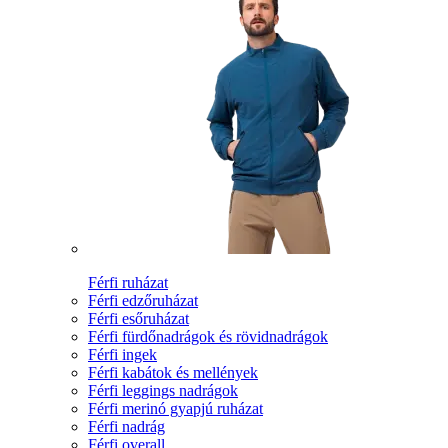
Férfi ruházat
Férfi edzőruházat
Férfi esőruházat
Férfi fürdőnadrágok és rövidnadrágok
Férfi ingek
Férfi kabátok és mellények
Férfi leggings nadrágok
Férfi merinó gyapjú ruházat
Férfi nadrág
Férfi overall