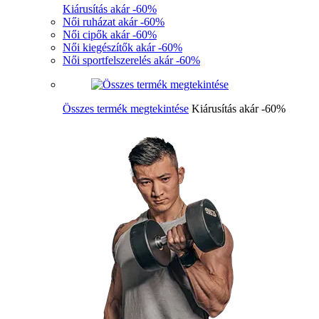
Kiárusítás akár -60%
Női ruházat akár -60%
Női cipők akár -60%
Női kiegészítők akár -60%
Női sportfelszerelés akár -60%
Összes termék megtekintése
Kiárusítás akár -60%