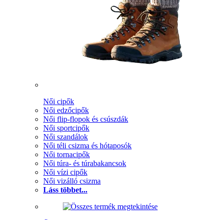
Női cipők
Női edzőcipők
Női flip-flopok és csúszdák
Női sportcipők
Női szandálok
Női téli csizma és hótaposók
Női tornacipők
Női túra- és túrabakancsok
Női vízi cipők
Női vizálló csizma
Láss többet...