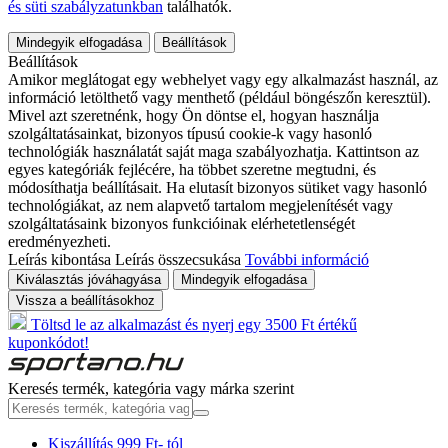
és süti szabályzatunkban
találhatók.
Mindegyik elfogadása
Beállítások
Beállítások
Amikor meglátogat egy webhelyet vagy egy alkalmazást használ, az
információ letölthető vagy menthető (például böngészőn keresztül).
Mivel azt szeretnénk, hogy Ön döntse el, hogyan használja
szolgáltatásainkat, bizonyos típusú cookie-k vagy hasonló
technológiák használatát saját maga szabályozhatja. Kattintson az
egyes kategóriák fejlécére, ha többet szeretne megtudni, és
módosíthatja beállításait. Ha elutasít bizonyos sütiket vagy hasonló
technológiákat, az nem alapvető tartalom megjelenítését vagy
szolgáltatásaink bizonyos funkcióinak elérhetetlenségét
eredményezheti.
Leírás kibontása
Leírás összecsukása
További információ
Kiválasztás jóváhagyása
Mindegyik elfogadása
Vissza a beállításokhoz
Töltsd le az alkalmazást és nyerj egy 3500 Ft értékű
kuponkódot!
Keresés termék, kategória vagy márka szerint
Kiszállítás 999 Ft- tól