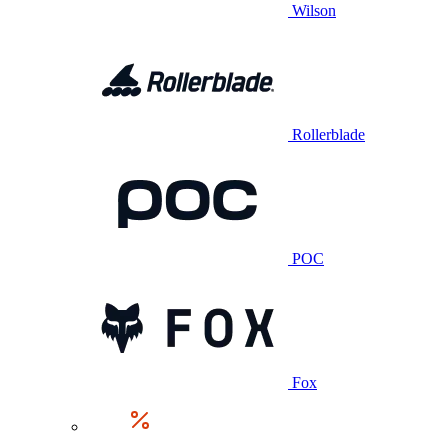
Wilson
Rollerblade
POC
Fox