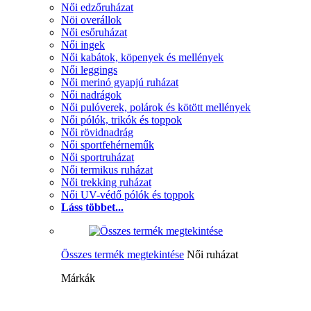
Női edzőruházat
Nöi overállok
Női esőruházat
Női ingek
Női kabátok, köpenyek és mellények
Női leggings
Női merinó gyapjú ruházat
Női nadrágok
Női pulóverek, polárok és kötött mellények
Női pólók, trikók és toppok
Női rövidnadrág
Női sportfehérneműk
Női sportruházat
Női termikus ruházat
Női trekking ruházat
Női UV-védő pólók és toppok
Láss többet...
Összes termék megtekintése
Női ruházat
Márkák