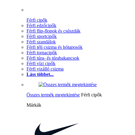
Férfi cipők
Férfi edzőcipők
Férfi flip-flopok és csúszdák
Férfi sportcipők
Férfi szandálok
Férfi téli csizma és hótaposók
Férfi tornacipők
Férfi túra- és túrabakancsok
Férfi vízi cipők
Férfi vizálló csizma
Láss többet...
Összes termék megtekintése
Férfi cipők
Márkák