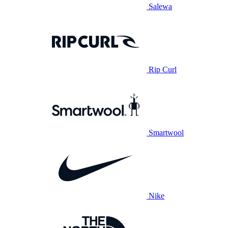
Salewa
Rip Curl
Smartwool
Nike