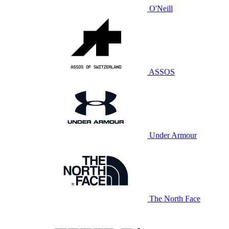
O'Neill
ASSOS
Under Armour
The North Face