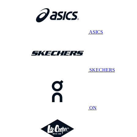
ASICS
SKECHERS
ON