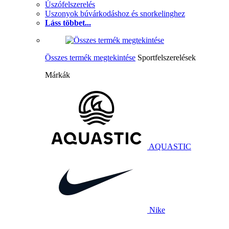
Úszófelszerelés
Uszonyok búvárkodáshoz és snorkelinghez
Láss többet...
Összes termék megtekintése
Sportfelszerelések
Márkák
AQUASTIC
Nike