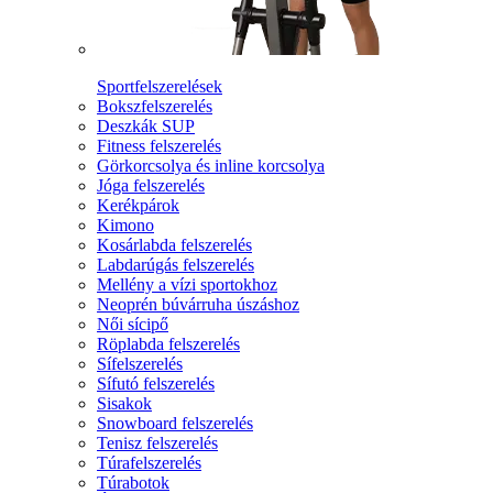
Sportfelszerelések
Bokszfelszerelés
Deszkák SUP
Fitness felszerelés
Görkorcsolya és inline korcsolya
Jóga felszerelés
Kerékpárok
Kimono
Kosárlabda felszerelés
Labdarúgás felszerelés
Mellény a vízi sportokhoz
Neoprén búvárruha úszáshoz
Női sícipő
Röplabda felszerelés
Sífelszerelés
Sífutó felszerelés
Sisakok
Snowboard felszerelés
Tenisz felszerelés
Túrafelszerelés
Túrabotok