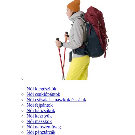
Női kiegészítők
Női csuklópántok
Női csősálak, maszkok és sálak
Női fejpántok
Női hátizsákok
Női kesztyűk
Női maszkok
Női napszemüveg
Női pénztárcák