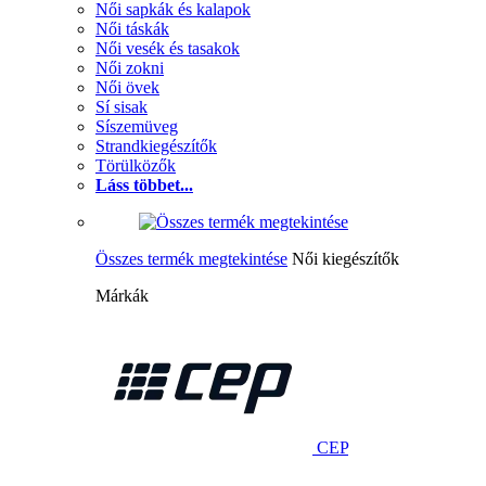
Női sapkák és kalapok
Női táskák
Női vesék és tasakok
Női zokni
Női övek
Sí sisak
Síszemüveg
Strandkiegészítők
Törülközők
Láss többet...
Összes termék megtekintése
Női kiegészítők
Márkák
CEP