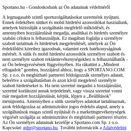
Sportano.hu - Gondoskodunk az Ön adatainak védelméről
A legmagasabb szintű sportszolgáltatásokat szeretnénk nyújtani.
Ennek érdekében sütiket és mobil hirdetési azonosítókat használunk,
amelyek biztosítják a szolgáltatás megfelelő működését, és
amennyiben hozzájárulását megadja, analitikai és hirdetés személyre
szabási célokra is felhasználjuk. Ez magában foglalja a személyre
szabott tartalmak és hirdetések megjelenítését, amelyek az Ön
érdeklődési köreihez igazodnak, valamint ezek hatékonyságának
mérését. A sütik és mobil hirdetési azonosítók személyre szabott és
nem személyre szabott reklámtevékenységekhez is felhasználhatók -
az Ön beleegyezésének függvényében. Ha rákattint a „Mindent
elfogadok” gombra, hozzájárul ahhoz, hogy a SPORTANO.COM
Sp. z o.o. és megbízható partnerei feldolgozzák személyes adatait,
beleértve a szolgáltatásban és azon kívül megjelenő személyre
szabott hirdetéseket is. Ha nem szeretné megadni a hozzájárulást,
szeretné korlátozni annak terjedelmét, vagy vissza szeretné vonni
már megadott hozzájárulását, kérjük, lépjen a „Beállítások”
menüpontra. Amennyiben a sütik személyes adatokat tartalmaznak,
azok feldolgozása az adminisztrátor jogos érdekén alapul, amely a
szolgáltatások magas szintű nyújtását és a marketingtevékenységek
végzését szolgálja az adminisztrátor és megbízható partnerei részére.
Az Ön személyes adatainak kezelője a Sportano.com Sp. z o.o.
Kapcsolat:
gdpr@sportano.hu
. További információk a
Adatvédelmi