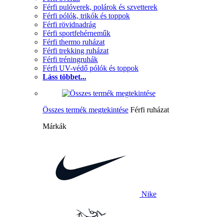
Férfi pulóverek, polárok és szvetterek
Férfi pólók, trikók és toppok
Férfi rövidnadrág
Férfi sportfehérneműk
Férfi thermo ruházat
Férfi trekking ruházat
Férfi tréningruhák
Férfi UV-védő pólók és toppok
Láss többet...
Összes termék megtekintése
Férfi ruházat
Márkák
Nike