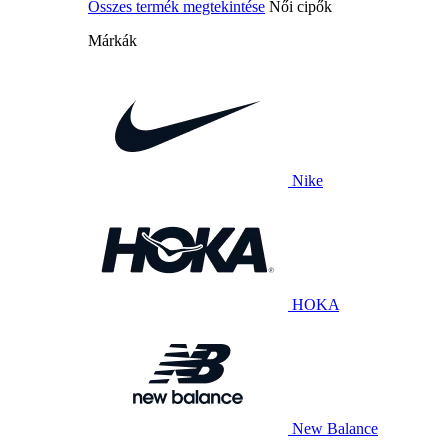
Összes termék megtekintése
Női cipők
Márkák
Nike
HOKA
New Balance