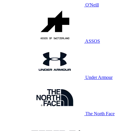
O'Neill
ASSOS
Under Armour
The North Face