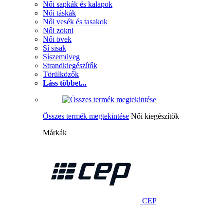
Női sapkák és kalapok
Női táskák
Női vesék és tasakok
Női zokni
Női övek
Sí sisak
Síszemüveg
Strandkiegészítők
Törülközők
Láss többet...
Összes termék megtekintése
Női kiegészítők
Márkák
CEP