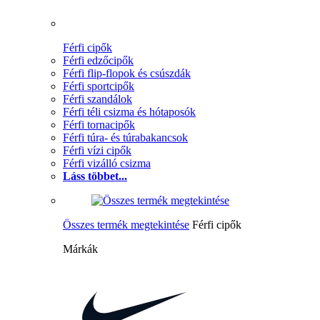
Férfi cipők
Férfi edzőcipők
Férfi flip-flopok és csúszdák
Férfi sportcipők
Férfi szandálok
Férfi téli csizma és hótaposók
Férfi tornacipők
Férfi túra- és túrabakancsok
Férfi vízi cipők
Férfi vizálló csizma
Láss többet...
Összes termék megtekintése
Férfi cipők
Márkák