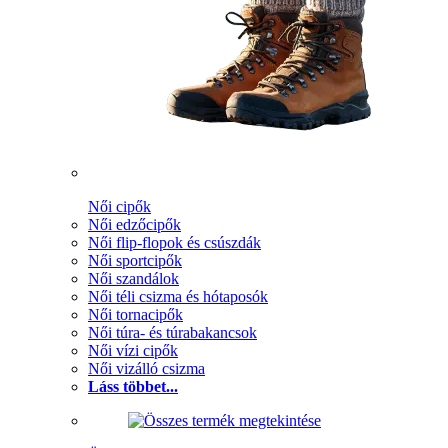
Női cipők
Női edzőcipők
Női flip-flopok és csúszdák
Női sportcipők
Női szandálok
Női téli csizma és hótaposók
Női tornacipők
Női túra- és túrabakancsok
Női vízi cipők
Női vizálló csizma
Láss többet...