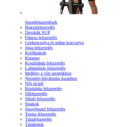
Sportfelszerelések
Bokszfelszerelés
Deszkák SUP
Fitness felszerelés
Görkorcsolya és inline korcsolya
Jóga felszerelés
Kerékpárok
Kimono
Kosárlabda felszerelés
Labdarúgás felszerelés
Mellény a vízi sportokhoz
Neoprén búvárruha úszáshoz
Női sícipő
Röplabda felszerelés
Sífelszerelés
Sífutó felszerelés
Sisakok
Snowboard felszerelés
Tenisz felszerelés
Túrafelszerelés
Túrabotok