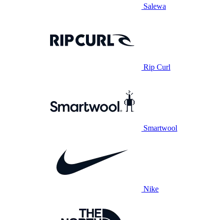
Salewa
Rip Curl
Smartwool
Nike