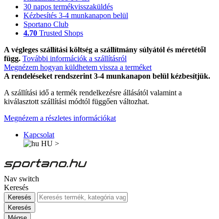
30 napos termékvisszaküldés
Kézbesítés 3-4 munkanapon belül
Sportano Club
4.70
Trusted Shops
A végleges szállítási költség a szállítmány súlyától és méretétől
függ.
További információk a szállításról
Megnézem hogyan küldhetem vissza a terméket
A rendeléseket rendszerint 3-4 munkanapon belül kézbesítjük.
A szállítási idő a termék rendelkezésre állásától valamint a
kiválasztott szállítási módtól függően változhat.
Megnézem a részletes információkat
Kapcsolat
HU
>
Nav switch
Keresés
Keresés
Keresés
Mégse