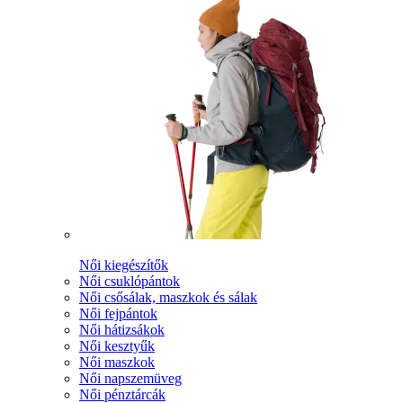
Női kiegészítők
Női csuklópántok
Női csősálak, maszkok és sálak
Női fejpántok
Női hátizsákok
Női kesztyűk
Női maszkok
Női napszemüveg
Női pénztárcák