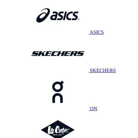
ASICS
SKECHERS
ON