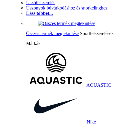
Úszófelszerelés
Uszonyok búvárkodáshoz és snorkelinghez
Láss többet...
Összes termék megtekintése
Sportfelszerelések
Márkák
AQUASTIC
Nike