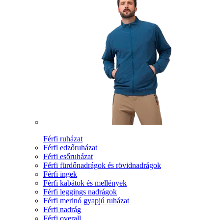
Férfi ruházat
Férfi edzőruházat
Férfi esőruházat
Férfi fürdőnadrágok és rövidnadrágok
Férfi ingek
Férfi kabátok és mellények
Férfi leggings nadrágok
Férfi merinó gyapjú ruházat
Férfi nadrág
Férfi overall