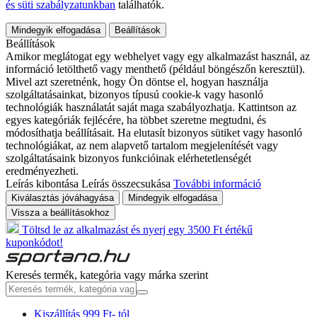
és süti szabályzatunkban
találhatók.
Mindegyik elfogadása
Beállítások
Beállítások
Amikor meglátogat egy webhelyet vagy egy alkalmazást használ, az
információ letölthető vagy menthető (például böngészőn keresztül).
Mivel azt szeretnénk, hogy Ön döntse el, hogyan használja
szolgáltatásainkat, bizonyos típusú cookie-k vagy hasonló
technológiák használatát saját maga szabályozhatja. Kattintson az
egyes kategóriák fejlécére, ha többet szeretne megtudni, és
módosíthatja beállításait. Ha elutasít bizonyos sütiket vagy hasonló
technológiákat, az nem alapvető tartalom megjelenítését vagy
szolgáltatásaink bizonyos funkcióinak elérhetetlenségét
eredményezheti.
Leírás kibontása
Leírás összecsukása
További információ
Kiválasztás jóváhagyása
Mindegyik elfogadása
Vissza a beállításokhoz
Töltsd le az alkalmazást és nyerj egy 3500 Ft értékű
kuponkódot!
Keresés termék, kategória vagy márka szerint
Kiszállítás 999 Ft- tól