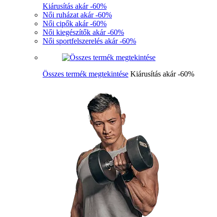
Kiárusítás akár -60%
Női ruházat akár -60%
Női cipők akár -60%
Női kiegészítők akár -60%
Női sportfelszerelés akár -60%
Összes termék megtekintése
Kiárusítás akár -60%