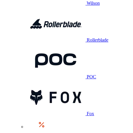
Wilson
Rollerblade
POC
Fox