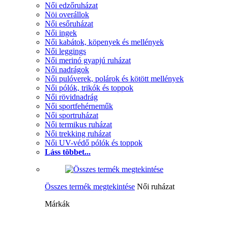
Női edzőruházat
Nöi overállok
Női esőruházat
Női ingek
Női kabátok, köpenyek és mellények
Női leggings
Női merinó gyapjú ruházat
Női nadrágok
Női pulóverek, polárok és kötött mellények
Női pólók, trikók és toppok
Női rövidnadrág
Női sportfehérneműk
Női sportruházat
Női termikus ruházat
Női trekking ruházat
Női UV-védő pólók és toppok
Láss többet...
Összes termék megtekintése
Női ruházat
Márkák