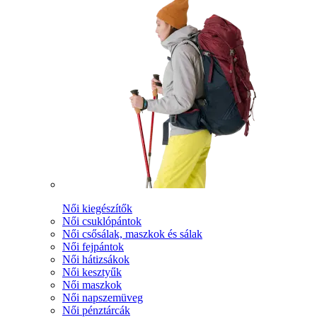
Női kiegészítők
Női csuklópántok
Női csősálak, maszkok és sálak
Női fejpántok
Női hátizsákok
Női kesztyűk
Női maszkok
Női napszemüveg
Női pénztárcák