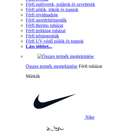
Férfi pulóverek, polárok és szvetterek
Férfi pólók, trikók és toppok
Férfi rövidnadrág
Férfi sportfehérneműk
Férfi thermo ruházat
Férfi trekking ruházat
Férfi tréningruhák
Férfi UV-védő pólók és toppok
Láss többet...
Összes termék megtekintése
Férfi ruházat
Márkák
Nike