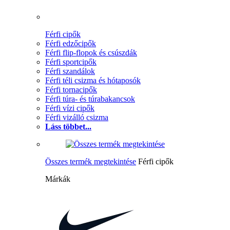
Férfi cipők
Férfi edzőcipők
Férfi flip-flopok és csúszdák
Férfi sportcipők
Férfi szandálok
Férfi téli csizma és hótaposók
Férfi tornacipők
Férfi túra- és túrabakancsok
Férfi vízi cipők
Férfi vizálló csizma
Láss többet...
Összes termék megtekintése
Férfi cipők
Márkák