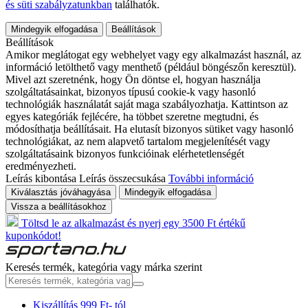
és süti szabályzatunkban
találhatók.
Mindegyik elfogadása
Beállítások
Beállítások
Amikor meglátogat egy webhelyet vagy egy alkalmazást használ, az
információ letölthető vagy menthető (például böngészőn keresztül).
Mivel azt szeretnénk, hogy Ön döntse el, hogyan használja
szolgáltatásainkat, bizonyos típusú cookie-k vagy hasonló
technológiák használatát saját maga szabályozhatja. Kattintson az
egyes kategóriák fejlécére, ha többet szeretne megtudni, és
módosíthatja beállításait. Ha elutasít bizonyos sütiket vagy hasonló
technológiákat, az nem alapvető tartalom megjelenítését vagy
szolgáltatásaink bizonyos funkcióinak elérhetetlenségét
eredményezheti.
Leírás kibontása
Leírás összecsukása
További információ
Kiválasztás jóváhagyása
Mindegyik elfogadása
Vissza a beállításokhoz
Töltsd le az alkalmazást és nyerj egy 3500 Ft értékű
kuponkódot!
Keresés termék, kategória vagy márka szerint
Kiszállítás 999 Ft- tól