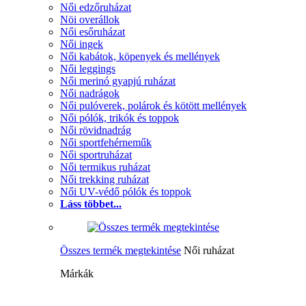
Női edzőruházat
Nöi overállok
Női esőruházat
Női ingek
Női kabátok, köpenyek és mellények
Női leggings
Női merinó gyapjú ruházat
Női nadrágok
Női pulóverek, polárok és kötött mellények
Női pólók, trikók és toppok
Női rövidnadrág
Női sportfehérneműk
Női sportruházat
Női termikus ruházat
Női trekking ruházat
Női UV-védő pólók és toppok
Láss többet...
Összes termék megtekintése
Női ruházat
Márkák