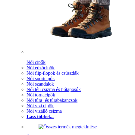
Női cipők
Női edzőcipők
Női flip-flopok és csúszdák
Női sportcipők
Női szandálok
Női téli csizma és hótaposók
Női tornacipők
Női túra- és túrabakancsok
Női vízi cipők
Női vizálló csizma
Láss többet...