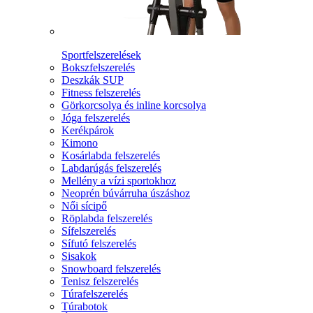
Sportfelszerelések
Bokszfelszerelés
Deszkák SUP
Fitness felszerelés
Görkorcsolya és inline korcsolya
Jóga felszerelés
Kerékpárok
Kimono
Kosárlabda felszerelés
Labdarúgás felszerelés
Mellény a vízi sportokhoz
Neoprén búvárruha úszáshoz
Női sícipő
Röplabda felszerelés
Sífelszerelés
Sífutó felszerelés
Sisakok
Snowboard felszerelés
Tenisz felszerelés
Túrafelszerelés
Túrabotok