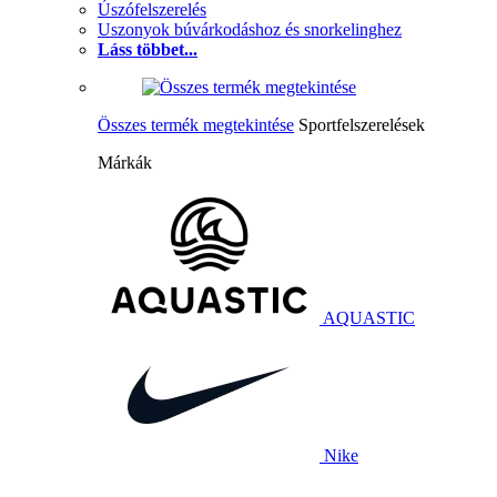
Úszófelszerelés
Uszonyok búvárkodáshoz és snorkelinghez
Láss többet...
Összes termék megtekintése
Sportfelszerelések
Márkák
AQUASTIC
Nike