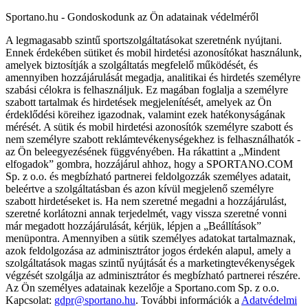
Sportano.hu - Gondoskodunk az Ön adatainak védelméről
A legmagasabb szintű sportszolgáltatásokat szeretnénk nyújtani.
Ennek érdekében sütiket és mobil hirdetési azonosítókat használunk,
amelyek biztosítják a szolgáltatás megfelelő működését, és
amennyiben hozzájárulását megadja, analitikai és hirdetés személyre
szabási célokra is felhasználjuk. Ez magában foglalja a személyre
szabott tartalmak és hirdetések megjelenítését, amelyek az Ön
érdeklődési köreihez igazodnak, valamint ezek hatékonyságának
mérését. A sütik és mobil hirdetési azonosítók személyre szabott és
nem személyre szabott reklámtevékenységekhez is felhasználhatók -
az Ön beleegyezésének függvényében. Ha rákattint a „Mindent
elfogadok” gombra, hozzájárul ahhoz, hogy a SPORTANO.COM
Sp. z o.o. és megbízható partnerei feldolgozzák személyes adatait,
beleértve a szolgáltatásban és azon kívül megjelenő személyre
szabott hirdetéseket is. Ha nem szeretné megadni a hozzájárulást,
szeretné korlátozni annak terjedelmét, vagy vissza szeretné vonni
már megadott hozzájárulását, kérjük, lépjen a „Beállítások”
menüpontra. Amennyiben a sütik személyes adatokat tartalmaznak,
azok feldolgozása az adminisztrátor jogos érdekén alapul, amely a
szolgáltatások magas szintű nyújtását és a marketingtevékenységek
végzését szolgálja az adminisztrátor és megbízható partnerei részére.
Az Ön személyes adatainak kezelője a Sportano.com Sp. z o.o.
Kapcsolat:
gdpr@sportano.hu
. További információk a
Adatvédelmi