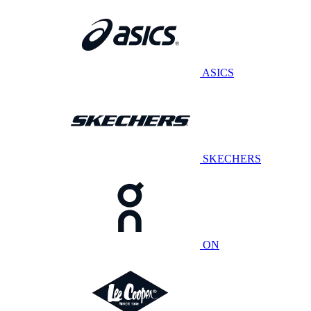
ASICS
SKECHERS
ON