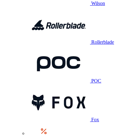
Wilson
Rollerblade
POC
Fox