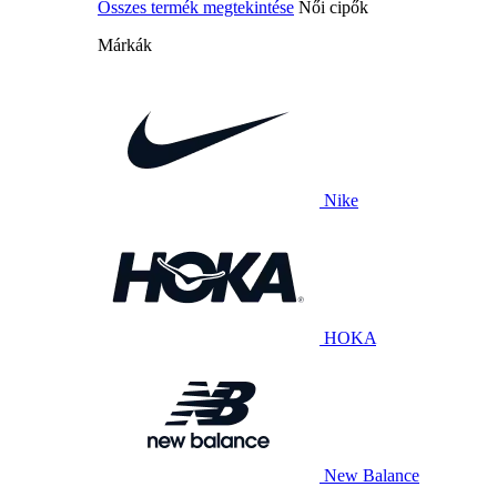
Összes termék megtekintése
Női cipők
Márkák
Nike
HOKA
New Balance