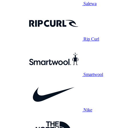
Salewa
Rip Curl
Smartwool
Nike