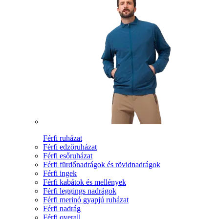
Férfi ruházat
Férfi edzőruházat
Férfi esőruházat
Férfi fürdőnadrágok és rövidnadrágok
Férfi ingek
Férfi kabátok és mellények
Férfi leggings nadrágok
Férfi merinó gyapjú ruházat
Férfi nadrág
Férfi overall