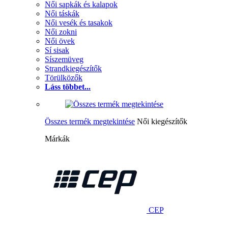
Női sapkák és kalapok
Női táskák
Női vesék és tasakok
Női zokni
Női övek
Sí sisak
Síszemüveg
Strandkiegészítők
Törülközők
Láss többet...
Összes termék megtekintése
Női kiegészítők
Márkák
CEP