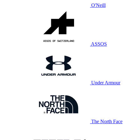
O'Neill
ASSOS
Under Armour
The North Face