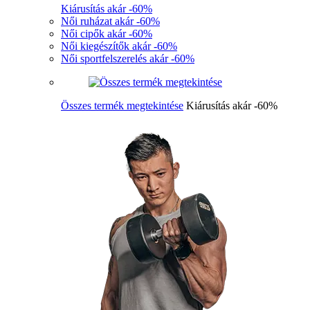
Kiárusítás akár -60%
Női ruházat akár -60%
Női cipők akár -60%
Női kiegészítők akár -60%
Női sportfelszerelés akár -60%
Összes termék megtekintése
Kiárusítás akár -60%