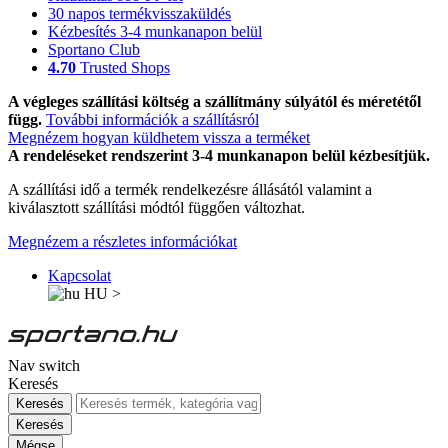
30 napos termékvisszaküldés
Kézbesítés 3-4 munkanapon belül
Sportano Club
4.70
Trusted Shops
A végleges szállítási költség a szállítmány súlyától és méretétől
függ.
További információk a szállításról
Megnézem hogyan küldhetem vissza a terméket
A rendeléseket rendszerint 3-4 munkanapon belül kézbesítjük.
A szállítási idő a termék rendelkezésre állásától valamint a
kiválasztott szállítási módtól függően változhat.
Megnézem a részletes információkat
Kapcsolat
HU
>
Nav switch
Keresés
Keresés
Keresés
Mégse