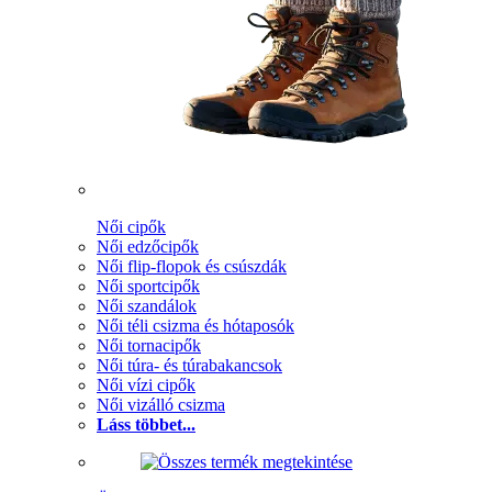
Női cipők
Női edzőcipők
Női flip-flopok és csúszdák
Női sportcipők
Női szandálok
Női téli csizma és hótaposók
Női tornacipők
Női túra- és túrabakancsok
Női vízi cipők
Női vizálló csizma
Láss többet...