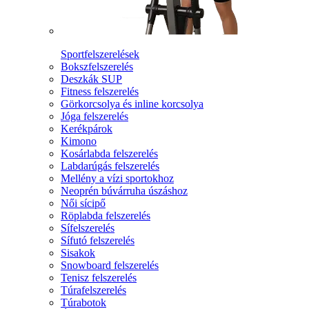
Sportfelszerelések
Bokszfelszerelés
Deszkák SUP
Fitness felszerelés
Görkorcsolya és inline korcsolya
Jóga felszerelés
Kerékpárok
Kimono
Kosárlabda felszerelés
Labdarúgás felszerelés
Mellény a vízi sportokhoz
Neoprén búvárruha úszáshoz
Női sícipő
Röplabda felszerelés
Sífelszerelés
Sífutó felszerelés
Sisakok
Snowboard felszerelés
Tenisz felszerelés
Túrafelszerelés
Túrabotok