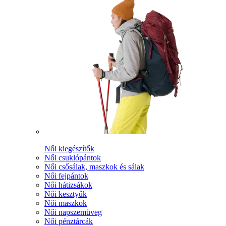
Női kiegészítők
Női csuklópántok
Női csősálak, maszkok és sálak
Női fejpántok
Női hátizsákok
Női kesztyűk
Női maszkok
Női napszemüveg
Női pénztárcák