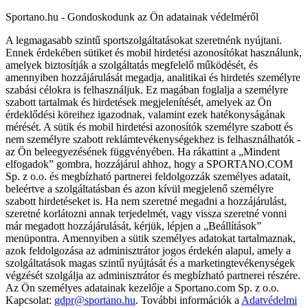
Sportano.hu - Gondoskodunk az Ön adatainak védelméről
A legmagasabb szintű sportszolgáltatásokat szeretnénk nyújtani.
Ennek érdekében sütiket és mobil hirdetési azonosítókat használunk,
amelyek biztosítják a szolgáltatás megfelelő működését, és
amennyiben hozzájárulását megadja, analitikai és hirdetés személyre
szabási célokra is felhasználjuk. Ez magában foglalja a személyre
szabott tartalmak és hirdetések megjelenítését, amelyek az Ön
érdeklődési köreihez igazodnak, valamint ezek hatékonyságának
mérését. A sütik és mobil hirdetési azonosítók személyre szabott és
nem személyre szabott reklámtevékenységekhez is felhasználhatók -
az Ön beleegyezésének függvényében. Ha rákattint a „Mindent
elfogadok” gombra, hozzájárul ahhoz, hogy a SPORTANO.COM
Sp. z o.o. és megbízható partnerei feldolgozzák személyes adatait,
beleértve a szolgáltatásban és azon kívül megjelenő személyre
szabott hirdetéseket is. Ha nem szeretné megadni a hozzájárulást,
szeretné korlátozni annak terjedelmét, vagy vissza szeretné vonni
már megadott hozzájárulását, kérjük, lépjen a „Beállítások”
menüpontra. Amennyiben a sütik személyes adatokat tartalmaznak,
azok feldolgozása az adminisztrátor jogos érdekén alapul, amely a
szolgáltatások magas szintű nyújtását és a marketingtevékenységek
végzését szolgálja az adminisztrátor és megbízható partnerei részére.
Az Ön személyes adatainak kezelője a Sportano.com Sp. z o.o.
Kapcsolat:
gdpr@sportano.hu
. További információk a
Adatvédelmi