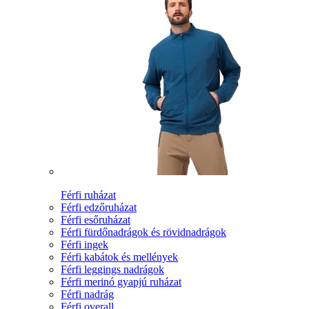
Férfi ruházat
Férfi edzőruházat
Férfi esőruházat
Férfi fürdőnadrágok és rövidnadrágok
Férfi ingek
Férfi kabátok és mellények
Férfi leggings nadrágok
Férfi merinó gyapjú ruházat
Férfi nadrág
Férfi overall