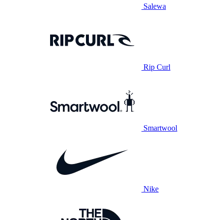
Salewa
Rip Curl
Smartwool
Nike