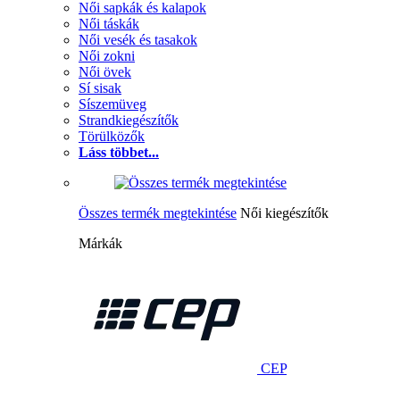
Női sapkák és kalapok
Női táskák
Női vesék és tasakok
Női zokni
Női övek
Sí sisak
Síszemüveg
Strandkiegészítők
Törülközők
Láss többet...
Összes termék megtekintése
Női kiegészítők
Márkák
CEP