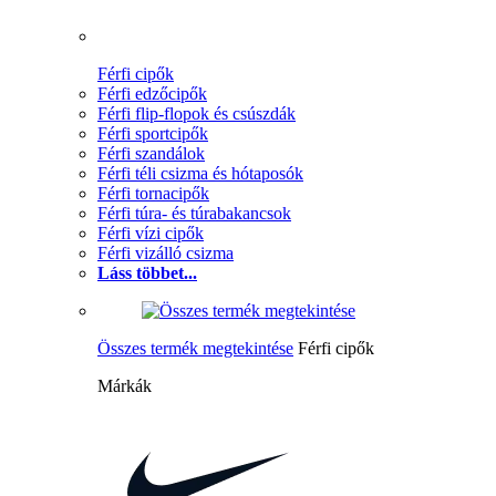
Férfi cipők
Férfi edzőcipők
Férfi flip-flopok és csúszdák
Férfi sportcipők
Férfi szandálok
Férfi téli csizma és hótaposók
Férfi tornacipők
Férfi túra- és túrabakancsok
Férfi vízi cipők
Férfi vizálló csizma
Láss többet...
Összes termék megtekintése
Férfi cipők
Márkák