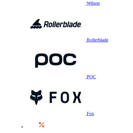
Wilson
Rollerblade
POC
Fox