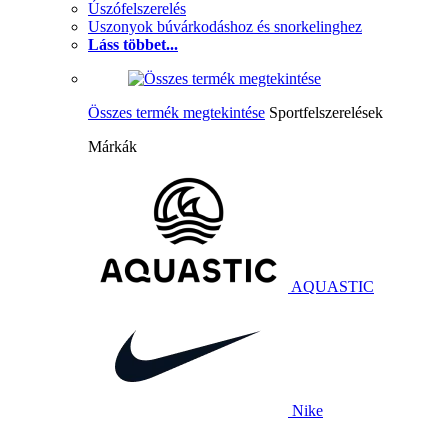
Úszófelszerelés
Uszonyok búvárkodáshoz és snorkelinghez
Láss többet...
Összes termék megtekintése
Sportfelszerelések
Márkák
AQUASTIC
Nike