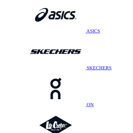
ASICS
SKECHERS
ON