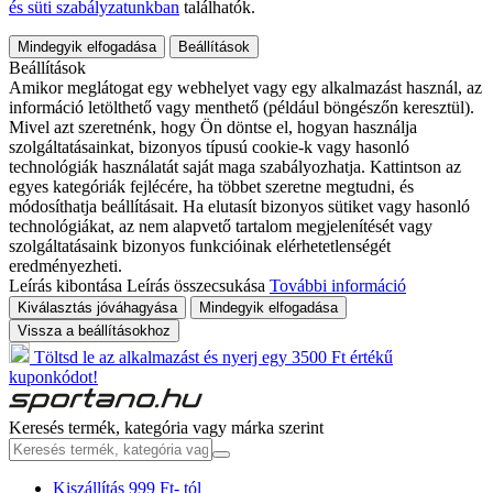
és süti szabályzatunkban
találhatók.
Mindegyik elfogadása
Beállítások
Beállítások
Amikor meglátogat egy webhelyet vagy egy alkalmazást használ, az
információ letölthető vagy menthető (például böngészőn keresztül).
Mivel azt szeretnénk, hogy Ön döntse el, hogyan használja
szolgáltatásainkat, bizonyos típusú cookie-k vagy hasonló
technológiák használatát saját maga szabályozhatja. Kattintson az
egyes kategóriák fejlécére, ha többet szeretne megtudni, és
módosíthatja beállításait. Ha elutasít bizonyos sütiket vagy hasonló
technológiákat, az nem alapvető tartalom megjelenítését vagy
szolgáltatásaink bizonyos funkcióinak elérhetetlenségét
eredményezheti.
Leírás kibontása
Leírás összecsukása
További információ
Kiválasztás jóváhagyása
Mindegyik elfogadása
Vissza a beállításokhoz
Töltsd le az alkalmazást és nyerj egy 3500 Ft értékű
kuponkódot!
Keresés termék, kategória vagy márka szerint
Kiszállítás 999 Ft- tól