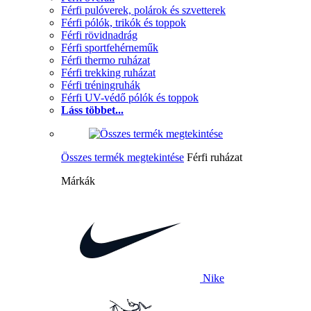
Férfi pulóverek, polárok és szvetterek
Férfi pólók, trikók és toppok
Férfi rövidnadrág
Férfi sportfehérneműk
Férfi thermo ruházat
Férfi trekking ruházat
Férfi tréningruhák
Férfi UV-védő pólók és toppok
Láss többet...
Összes termék megtekintése
Férfi ruházat
Márkák
Nike