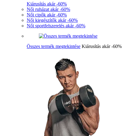
Kiárusítás akár -60%
Női ruházat akár -60%
Női cipők akár -60%
Női kiegészítők akár -60%
Női sportfelszerelés akár -60%
Összes termék megtekintése
Kiárusítás akár -60%