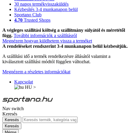
30 napos termékvisszaküldés
Kézbesítés 3-4 munkanapon belül
Sportano Club
4.70
Trusted Shops
A végleges szállítási költség a szállítmány súlyától és méretétől
függ.
További információk a szállításról
Megnézem hogyan küldhetem vissza a terméket
A rendeléseket rendszerint 3-4 munkanapon belül kézbesítjük.
A szállítási idő a termék rendelkezésre állásától valamint a
kiválasztott szállítási módtól függően változhat.
Megnézem a részletes információkat
Kapcsolat
HU
>
Nav switch
Keresés
Keresés
Keresés
Mégse