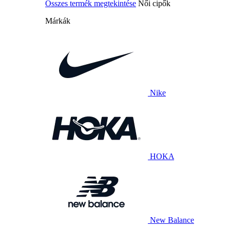
Összes termék megtekintése
Női cipők
Márkák
Nike
HOKA
New Balance