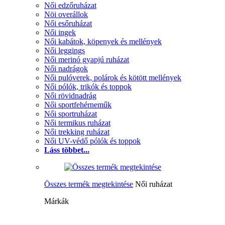
Női edzőruházat
Nöi overállok
Női esőruházat
Női ingek
Női kabátok, köpenyek és mellények
Női leggings
Női merinó gyapjú ruházat
Női nadrágok
Női pulóverek, polárok és kötött mellények
Női pólók, trikók és toppok
Női rövidnadrág
Női sportfehérneműk
Női sportruházat
Női termikus ruházat
Női trekking ruházat
Női UV-védő pólók és toppok
Láss többet...
Összes termék megtekintése
Női ruházat
Márkák