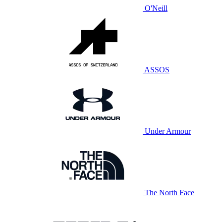
O'Neill
ASSOS
Under Armour
The North Face