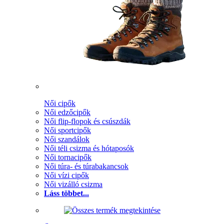
Női cipők
Női edzőcipők
Női flip-flopok és csúszdák
Női sportcipők
Női szandálok
Női téli csizma és hótaposók
Női tornacipők
Női túra- és túrabakancsok
Női vízi cipők
Női vizálló csizma
Láss többet...