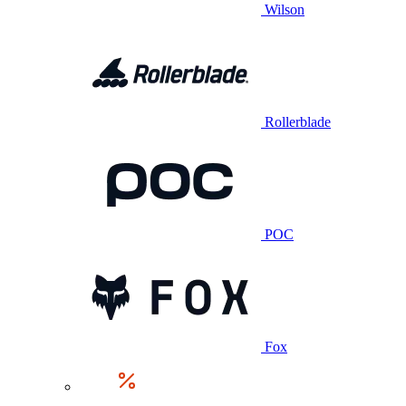
Wilson
Rollerblade
POC
Fox