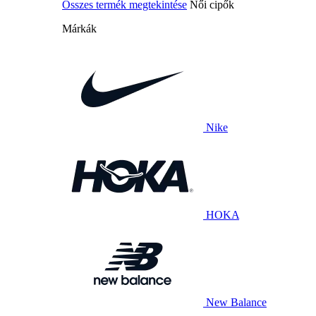
Összes termék megtekintése
Női cipők
Márkák
Nike
HOKA
New Balance