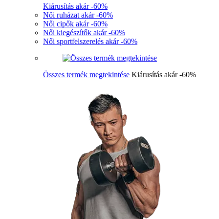
Kiárusítás akár -60%
Női ruházat akár -60%
Női cipők akár -60%
Női kiegészítők akár -60%
Női sportfelszerelés akár -60%
Összes termék megtekintése
Kiárusítás akár -60%