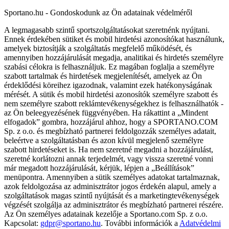
Sportano.hu - Gondoskodunk az Ön adatainak védelméről
A legmagasabb szintű sportszolgáltatásokat szeretnénk nyújtani.
Ennek érdekében sütiket és mobil hirdetési azonosítókat használunk,
amelyek biztosítják a szolgáltatás megfelelő működését, és
amennyiben hozzájárulását megadja, analitikai és hirdetés személyre
szabási célokra is felhasználjuk. Ez magában foglalja a személyre
szabott tartalmak és hirdetések megjelenítését, amelyek az Ön
érdeklődési köreihez igazodnak, valamint ezek hatékonyságának
mérését. A sütik és mobil hirdetési azonosítók személyre szabott és
nem személyre szabott reklámtevékenységekhez is felhasználhatók -
az Ön beleegyezésének függvényében. Ha rákattint a „Mindent
elfogadok” gombra, hozzájárul ahhoz, hogy a SPORTANO.COM
Sp. z o.o. és megbízható partnerei feldolgozzák személyes adatait,
beleértve a szolgáltatásban és azon kívül megjelenő személyre
szabott hirdetéseket is. Ha nem szeretné megadni a hozzájárulást,
szeretné korlátozni annak terjedelmét, vagy vissza szeretné vonni
már megadott hozzájárulását, kérjük, lépjen a „Beállítások”
menüpontra. Amennyiben a sütik személyes adatokat tartalmaznak,
azok feldolgozása az adminisztrátor jogos érdekén alapul, amely a
szolgáltatások magas szintű nyújtását és a marketingtevékenységek
végzését szolgálja az adminisztrátor és megbízható partnerei részére.
Az Ön személyes adatainak kezelője a Sportano.com Sp. z o.o.
Kapcsolat:
gdpr@sportano.hu
. További információk a
Adatvédelmi