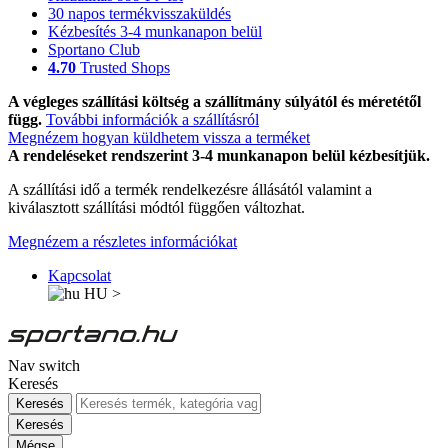
30 napos termékvisszaküldés
Kézbesítés 3-4 munkanapon belül
Sportano Club
4.70
Trusted Shops
A végleges szállítási költség a szállítmány súlyától és méretétől
függ.
További információk a szállításról
Megnézem hogyan küldhetem vissza a terméket
A rendeléseket rendszerint 3-4 munkanapon belül kézbesítjük.
A szállítási idő a termék rendelkezésre állásától valamint a
kiválasztott szállítási módtól függően változhat.
Megnézem a részletes információkat
Kapcsolat
HU
>
Nav switch
Keresés
Keresés
Keresés
Mégse