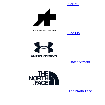
O'Neill
ASSOS
Under Armour
The North Face