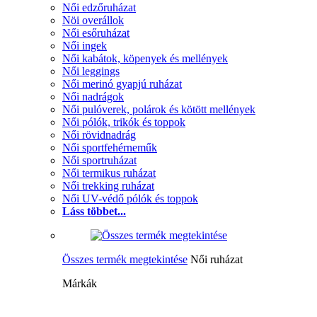
Női edzőruházat
Nöi overállok
Női esőruházat
Női ingek
Női kabátok, köpenyek és mellények
Női leggings
Női merinó gyapjú ruházat
Női nadrágok
Női pulóverek, polárok és kötött mellények
Női pólók, trikók és toppok
Női rövidnadrág
Női sportfehérneműk
Női sportruházat
Női termikus ruházat
Női trekking ruházat
Női UV-védő pólók és toppok
Láss többet...
Összes termék megtekintése
Női ruházat
Márkák