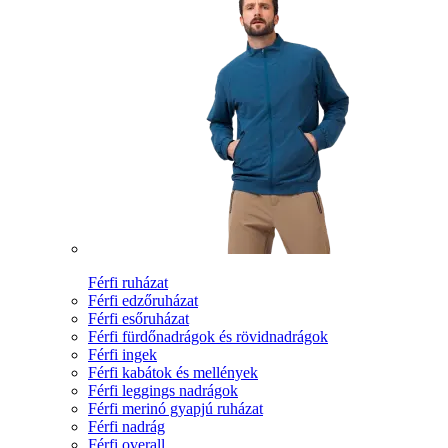
Férfi ruházat
Férfi edzőruházat
Férfi esőruházat
Férfi fürdőnadrágok és rövidnadrágok
Férfi ingek
Férfi kabátok és mellények
Férfi leggings nadrágok
Férfi merinó gyapjú ruházat
Férfi nadrág
Férfi overall