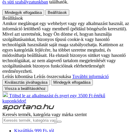
és süti szabályzatunkban
találhatók.
Mindegyik elfogadása
Beállítások
Beállítások
Amikor meglátogat egy webhelyet vagy egy alkalmazást használ, az
információ letölthető vagy menthető (például böngészőn keresztül).
Mivel azt szeretnénk, hogy Ön döntse el, hogyan használja
szolgáltatásainkat, bizonyos típusú cookie-k vagy hasonló
technológiák használatát saját maga szabályozhatja. Kattintson az
egyes kategóriák fejlécére, ha többet szeretne megtudni, és
módosíthatja beállításait. Ha elutasít bizonyos sütiket vagy hasonló
technológiákat, az nem alapvető tartalom megjelenítését vagy
szolgáltatásaink bizonyos funkcióinak elérhetetlenségét
eredményezheti.
Leírás kibontása
Leírás összecsukása
További információ
Kiválasztás jóváhagyása
Mindegyik elfogadása
Vissza a beállításokhoz
Töltsd le az alkalmazást és nyerj egy 3500 Ft értékű
kuponkódot!
Keresés termék, kategória vagy márka szerint
Kiszállítás 999 Ft- tól