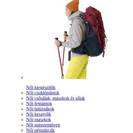
Női kiegészítők
Női csuklópántok
Női csősálak, maszkok és sálak
Női fejpántok
Női hátizsákok
Női kesztyűk
Női maszkok
Női napszemüveg
Női pénztárcák