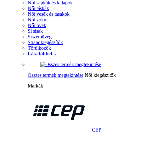
Női sapkák és kalapok
Női táskák
Női vesék és tasakok
Női zokni
Női övek
Sí sisak
Síszemüveg
Strandkiegészítők
Törülközők
Láss többet...
Összes termék megtekintése
Női kiegészítők
Márkák
CEP