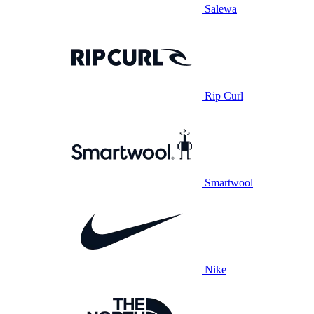
Salewa
Rip Curl
Smartwool
Nike