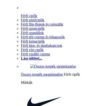
Férfi cipők
Férfi edzőcipők
Férfi flip-flopok és csúszdák
Férfi sportcipők
Férfi szandálok
Férfi téli csizma és hótaposók
Férfi tornacipők
Férfi túra- és túrabakancsok
Férfi vízi cipők
Férfi vizálló csizma
Láss többet...
Összes termék megtekintése
Férfi cipők
Márkák