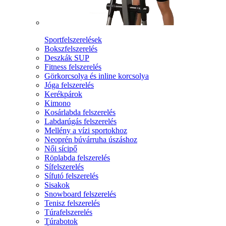
Sportfelszerelések
Bokszfelszerelés
Deszkák SUP
Fitness felszerelés
Görkorcsolya és inline korcsolya
Jóga felszerelés
Kerékpárok
Kimono
Kosárlabda felszerelés
Labdarúgás felszerelés
Mellény a vízi sportokhoz
Neoprén búvárruha úszáshoz
Női sícipő
Röplabda felszerelés
Sífelszerelés
Sífutó felszerelés
Sisakok
Snowboard felszerelés
Tenisz felszerelés
Túrafelszerelés
Túrabotok