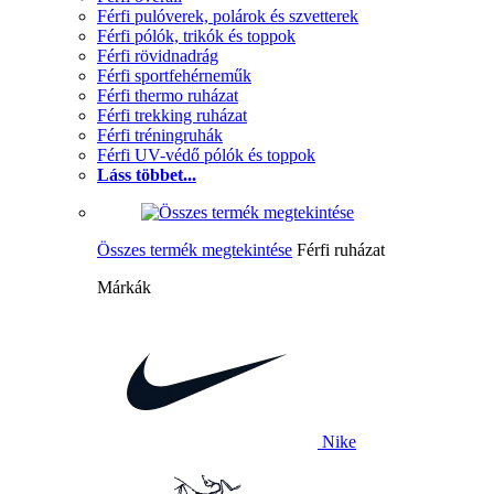
Férfi pulóverek, polárok és szvetterek
Férfi pólók, trikók és toppok
Férfi rövidnadrág
Férfi sportfehérneműk
Férfi thermo ruházat
Férfi trekking ruházat
Férfi tréningruhák
Férfi UV-védő pólók és toppok
Láss többet...
Összes termék megtekintése
Férfi ruházat
Márkák
Nike