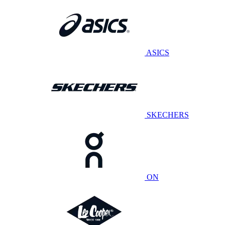
ASICS
SKECHERS
ON