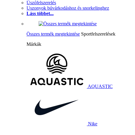
Úszófelszerelés
Uszonyok búvárkodáshoz és snorkelinghez
Láss többet...
Összes termék megtekintése
Sportfelszerelések
Márkák
AQUASTIC
Nike