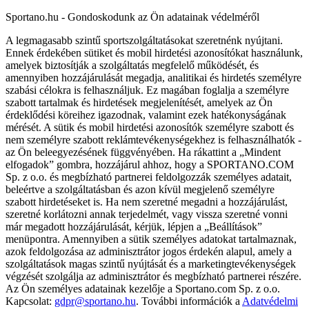
Sportano.hu - Gondoskodunk az Ön adatainak védelméről
A legmagasabb szintű sportszolgáltatásokat szeretnénk nyújtani.
Ennek érdekében sütiket és mobil hirdetési azonosítókat használunk,
amelyek biztosítják a szolgáltatás megfelelő működését, és
amennyiben hozzájárulását megadja, analitikai és hirdetés személyre
szabási célokra is felhasználjuk. Ez magában foglalja a személyre
szabott tartalmak és hirdetések megjelenítését, amelyek az Ön
érdeklődési köreihez igazodnak, valamint ezek hatékonyságának
mérését. A sütik és mobil hirdetési azonosítók személyre szabott és
nem személyre szabott reklámtevékenységekhez is felhasználhatók -
az Ön beleegyezésének függvényében. Ha rákattint a „Mindent
elfogadok” gombra, hozzájárul ahhoz, hogy a SPORTANO.COM
Sp. z o.o. és megbízható partnerei feldolgozzák személyes adatait,
beleértve a szolgáltatásban és azon kívül megjelenő személyre
szabott hirdetéseket is. Ha nem szeretné megadni a hozzájárulást,
szeretné korlátozni annak terjedelmét, vagy vissza szeretné vonni
már megadott hozzájárulását, kérjük, lépjen a „Beállítások”
menüpontra. Amennyiben a sütik személyes adatokat tartalmaznak,
azok feldolgozása az adminisztrátor jogos érdekén alapul, amely a
szolgáltatások magas szintű nyújtását és a marketingtevékenységek
végzését szolgálja az adminisztrátor és megbízható partnerei részére.
Az Ön személyes adatainak kezelője a Sportano.com Sp. z o.o.
Kapcsolat:
gdpr@sportano.hu
. További információk a
Adatvédelmi