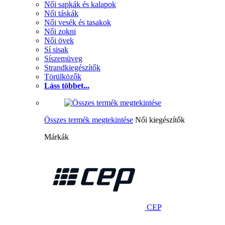
Női sapkák és kalapok
Női táskák
Női vesék és tasakok
Női zokni
Női övek
Sí sisak
Síszemüveg
Strandkiegészítők
Törülközők
Láss többet...
Összes termék megtekintése
Női kiegészítők
Márkák
CEP