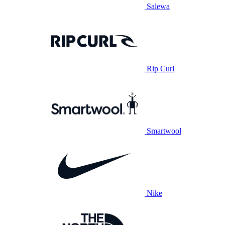
Salewa
Rip Curl
Smartwool
Nike