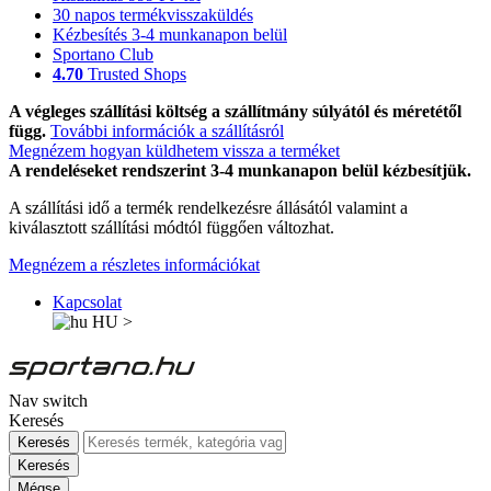
30 napos termékvisszaküldés
Kézbesítés 3-4 munkanapon belül
Sportano Club
4.70
Trusted Shops
A végleges szállítási költség a szállítmány súlyától és méretétől
függ.
További információk a szállításról
Megnézem hogyan küldhetem vissza a terméket
A rendeléseket rendszerint 3-4 munkanapon belül kézbesítjük.
A szállítási idő a termék rendelkezésre állásától valamint a
kiválasztott szállítási módtól függően változhat.
Megnézem a részletes információkat
Kapcsolat
HU
>
Nav switch
Keresés
Keresés
Keresés
Mégse