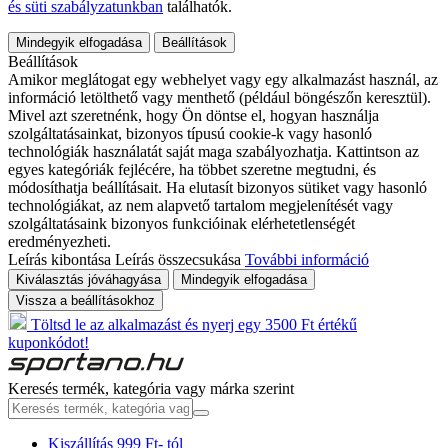
és süti szabályzatunkban
találhatók.
Mindegyik elfogadása
Beállítások
Beállítások
Amikor meglátogat egy webhelyet vagy egy alkalmazást használ, az
információ letölthető vagy menthető (például böngészőn keresztül).
Mivel azt szeretnénk, hogy Ön döntse el, hogyan használja
szolgáltatásainkat, bizonyos típusú cookie-k vagy hasonló
technológiák használatát saját maga szabályozhatja. Kattintson az
egyes kategóriák fejlécére, ha többet szeretne megtudni, és
módosíthatja beállításait. Ha elutasít bizonyos sütiket vagy hasonló
technológiákat, az nem alapvető tartalom megjelenítését vagy
szolgáltatásaink bizonyos funkcióinak elérhetetlenségét
eredményezheti.
Leírás kibontása
Leírás összecsukása
További információ
Kiválasztás jóváhagyása
Mindegyik elfogadása
Vissza a beállításokhoz
Töltsd le az alkalmazást és nyerj egy 3500 Ft értékű
kuponkódot!
Keresés termék, kategória vagy márka szerint
Kiszállítás 999 Ft- tól