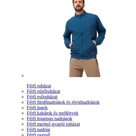
Férfi ruházat
Férfi edzőruházat
Férfi esőruházat
Férfi fürdőnadrágok és rövidnadrágok
Férfi ingek
Férfi kabátok és mellények
Férfi leggings nadrágok
Férfi merinó gyapjú ruházat
Férfi nadrág
Férfi overall