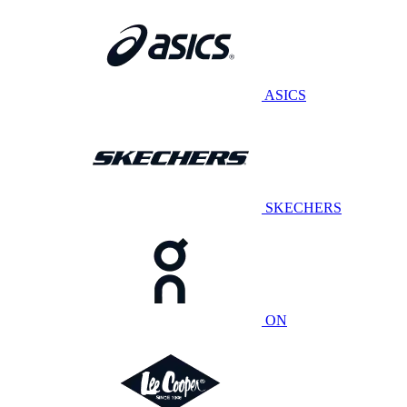
ASICS
SKECHERS
ON