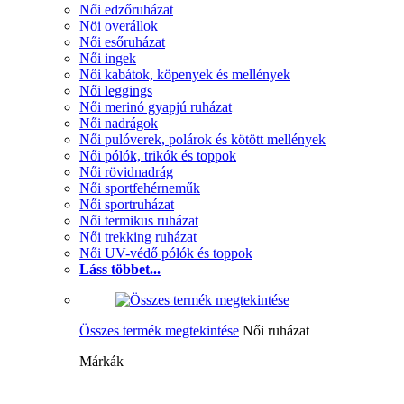
Női edzőruházat
Nöi overállok
Női esőruházat
Női ingek
Női kabátok, köpenyek és mellények
Női leggings
Női merinó gyapjú ruházat
Női nadrágok
Női pulóverek, polárok és kötött mellények
Női pólók, trikók és toppok
Női rövidnadrág
Női sportfehérneműk
Női sportruházat
Női termikus ruházat
Női trekking ruházat
Női UV-védő pólók és toppok
Láss többet...
Összes termék megtekintése
Női ruházat
Márkák