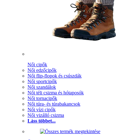
Női cipők
Női edzőcipők
Női flip-flopok és csúszdák
Női sportcipők
Női szandálok
Női téli csizma és hótaposók
Női tornacipők
Női túra- és túrabakancsok
Női vízi cipők
Női vizálló csizma
Láss többet...