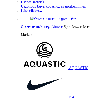
Úszófelszerelés
Uszonyok búvárkodáshoz és snorkelinghez
Láss többet...
Összes termék megtekintése
Sportfelszerelések
Márkák
AQUASTIC
Nike