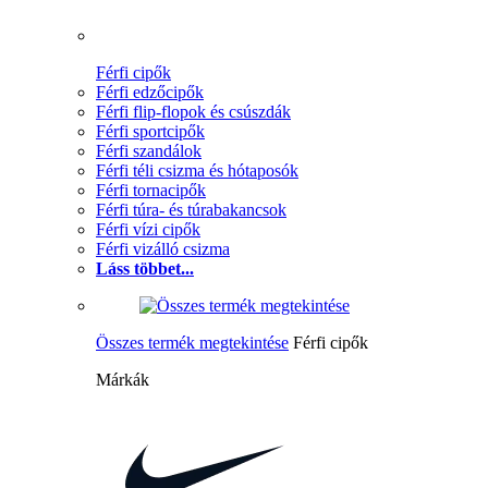
Férfi cipők
Férfi edzőcipők
Férfi flip-flopok és csúszdák
Férfi sportcipők
Férfi szandálok
Férfi téli csizma és hótaposók
Férfi tornacipők
Férfi túra- és túrabakancsok
Férfi vízi cipők
Férfi vizálló csizma
Láss többet...
Összes termék megtekintése
Férfi cipők
Márkák