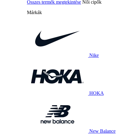
Összes termék megtekintése
Női cipők
Márkák
Nike
HOKA
New Balance