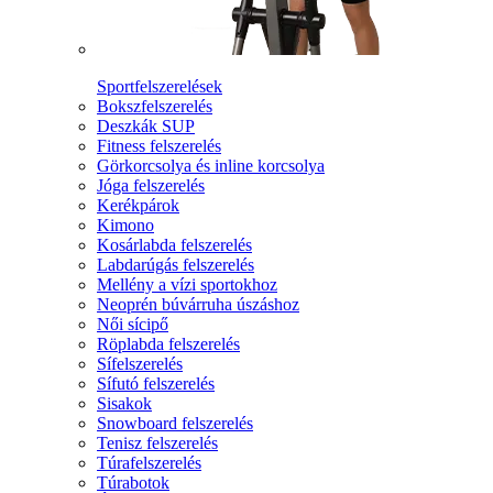
Sportfelszerelések
Bokszfelszerelés
Deszkák SUP
Fitness felszerelés
Görkorcsolya és inline korcsolya
Jóga felszerelés
Kerékpárok
Kimono
Kosárlabda felszerelés
Labdarúgás felszerelés
Mellény a vízi sportokhoz
Neoprén búvárruha úszáshoz
Női sícipő
Röplabda felszerelés
Sífelszerelés
Sífutó felszerelés
Sisakok
Snowboard felszerelés
Tenisz felszerelés
Túrafelszerelés
Túrabotok