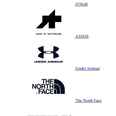
O'Neill
ASSOS
Under Armour
The North Face