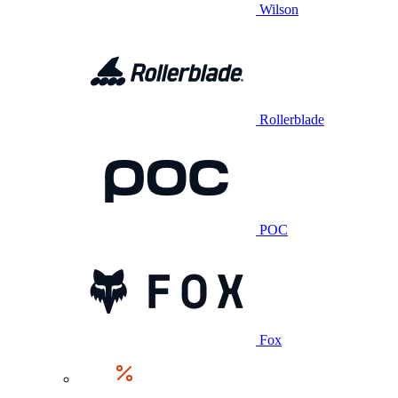
Wilson
Rollerblade
POC
Fox