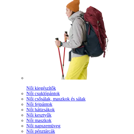
Női kiegészítők
Női csuklópántok
Női csősálak, maszkok és sálak
Női fejpántok
Női hátizsákok
Női kesztyűk
Női maszkok
Női napszemüveg
Női pénztárcák