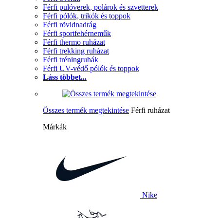
Férfi pulóverek, polárok és szvetterek
Férfi pólók, trikók és toppok
Férfi rövidnadrág
Férfi sportfehérneműk
Férfi thermo ruházat
Férfi trekking ruházat
Férfi tréningruhák
Férfi UV-védő pólók és toppok
Láss többet...
Összes termék megtekintése
Férfi ruházat
Márkák
Nike