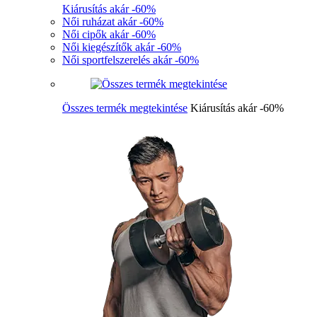
Kiárusítás akár -60%
Női ruházat akár -60%
Női cipők akár -60%
Női kiegészítők akár -60%
Női sportfelszerelés akár -60%
Összes termék megtekintése
Kiárusítás akár -60%