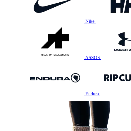
Nike
ASSOS
Endura