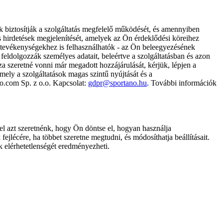
k biztosítják a szolgáltatás megfelelő működését, és amennyiben
és hirdetések megjelenítését, amelyek az Ön érdeklődési köreihez
ámtevékenységekhez is felhasználhatók - az Ön beleegyezésének
dolgozzák személyes adatait, beleértve a szolgáltatásban és azon
za szeretné vonni már megadott hozzájárulását, kérjük, lépjen a
ely a szolgáltatások magas szintű nyújtását és a
no.com Sp. z o.o. Kapcsolat:
gdpr@sportano.hu
. További információk
l azt szeretnénk, hogy Ön döntse el, hogyan használja
ejlécére, ha többet szeretne megtudni, és módosíthatja beállításait.
k elérhetetlenségét eredményezheti.