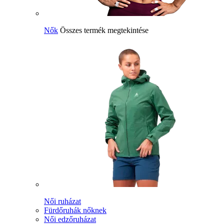
Nők
Összes termék megtekintése
Női ruházat
Fürdőruhák nőknek
Női edzőruházat