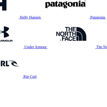
Helly Hansen
Patagonia
Under Armour
The No
Rip Curl