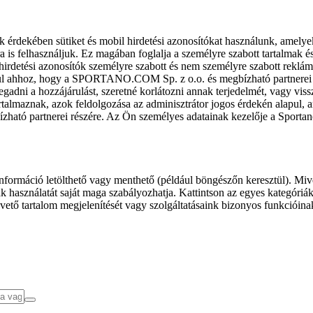
k érdekében sütiket és mobil hirdetési azonosítókat használunk, amelye
ra is felhasználjuk. Ez magában foglalja a személyre szabott tartalmak 
hirdetési azonosítók személyre szabott és nem személyre szabott rekl
l ahhoz, hogy a SPORTANO.COM Sp. z o.o. és megbízható partnerei fel
gadni a hozzájárulást, szeretné korlátozni annak terjedelmét, vagy viss
almaznak, azok feldolgozása az adminisztrátor jogos érdekén alapul, am
ízható partnerei részére. Az Ön személyes adatainak kezelője a Sporta
formáció letölthető vagy menthető (például böngészőn keresztül). Mive
 használatát saját maga szabályozhatja. Kattintson az egyes kategóriák f
vető tartalom megjelenítését vagy szolgáltatásaink bizonyos funkcióina