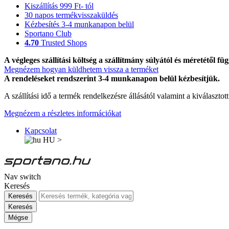
Kiszállítás 999 Ft- tól
30 napos termékvisszaküldés
Kézbesítés 3-4 munkanapon belül
Sportano Club
4.70
Trusted Shops
A végleges szállítási költség a szállítmány súlyától és méretétől füg
Megnézem hogyan küldhetem vissza a terméket
A rendeléseket rendszerint 3-4 munkanapon belül kézbesítjük.
A szállítási idő a termék rendelkezésre állásától valamint a kiválasztot
Megnézem a részletes információkat
Kapcsolat
HU
>
Nav switch
Keresés
Keresés
Keresés
Mégse