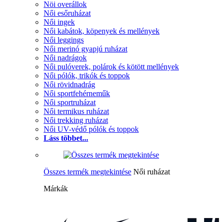
Nöi overállok
Női esőruházat
Női ingek
Női kabátok, köpenyek és mellények
Női leggings
Női merinó gyapjú ruházat
Női nadrágok
Női pulóverek, polárok és kötött mellények
Női pólók, trikók és toppok
Női rövidnadrág
Női sportfehérneműk
Női sportruházat
Női termikus ruházat
Női trekking ruházat
Női UV-védő pólók és toppok
Láss többet...
Összes termék megtekintése
Női ruházat
Márkák