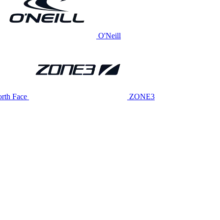
O'Neill
rth Face
ZONE3