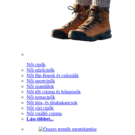
Női cipők
Női edzőcipők
Női flip-flopok és csúszdák
Női sportcipők
Női szandálok
Női téli csizma és hótaposók
Női tornacipők
Női túra- és túrabakancsok
Női vízi cipők
Női vizálló csizma
Láss többet...