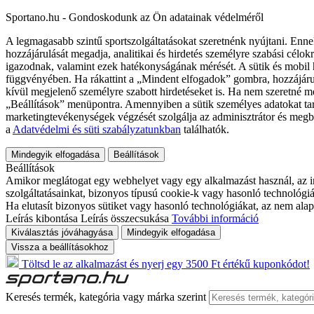
Sportano.hu - Gondoskodunk az Ön adatainak védelméről
A legmagasabb szintű sportszolgáltatásokat szeretnénk nyújtani. Enne
hozzájárulását megadja, analitikai és hirdetés személyre szabási célok
igazodnak, valamint ezek hatékonyságának mérését. A sütik és mobil 
függvényében. Ha rákattint a „Mindent elfogadok” gombra, hozzájáru
kívül megjelenő személyre szabott hirdetéseket is. Ha nem szeretné me
„Beállítások” menüpontra. Amennyiben a sütik személyes adatokat tart
marketingtevékenységek végzését szolgálja az adminisztrátor és megb
a
Adatvédelmi és süti szabályzatunkban
találhatók.
Mindegyik elfogadása
Beállítások
Beállítások
Amikor meglátogat egy webhelyet vagy egy alkalmazást használ, az in
szolgáltatásainkat, bizonyos típusú cookie-k vagy hasonló technológiák
Ha elutasít bizonyos sütiket vagy hasonló technológiákat, az nem alap
Leírás kibontása
Leírás összecsukása
További információ
Kiválasztás jóváhagyása
Mindegyik elfogadása
Vissza a beállításokhoz
Töltsd le az alkalmazást és nyerj egy 3500 Ft értékű kuponkódot!
Keresés termék, kategória vagy márka szerint