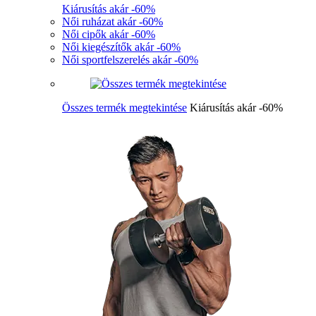
Kiárusítás akár -60%
Női ruházat akár -60%
Női cipők akár -60%
Női kiegészítők akár -60%
Női sportfelszerelés akár -60%
Összes termék megtekintése
Kiárusítás akár -60%