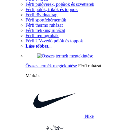
Férfi pulóverek, polárok és szvetterek
Férfi pólók, trikók és toppok
Férfi rövidnadrág
Férfi sportfehérneműk
Férfi thermo ruházat
Férfi trekking ruházat
Férfi tréningruhák
Férfi UV-védő pólók és toppok
Láss többet...
Összes termék megtekintése
Férfi ruházat
Márkák
Nike