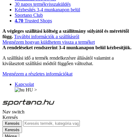
30 napos termékvisszaküldés
Kézbesítés 3-4 munkanapon belül
Sportano Club
4.70
Trusted Shops
A végleges szállítási költség a szállítmány súlyától és méretétől
függ.
További információk a szállításról
Megnézem hogyan küldhetem vissza a terméket
A rendeléseket rendszerint 3-4 munkanapon belül kézbesítjük.
A szállítási idő a termék rendelkezésre állásától valamint a
kiválasztott szállítási módtól függően változhat.
Megnézem a részletes információkat
Kapcsolat
HU
>
Nav switch
Keresés
Keresés
Keresés
Mégse