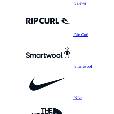
Salewa
Rip Curl
Smartwool
Nike