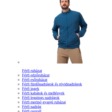
Férfi ruházat
Férfi edzőruházat
Férfi esőruházat
Férfi fürdőnadrágok és rövidnadrágok
Férfi ingek
Férfi kabátok és mellények
Férfi leggings nadrágok
Férfi merinó gyapjú ruházat
Férfi nadrág
Férfi overall