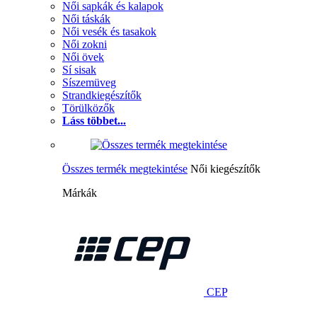
Női sapkák és kalapok
Női táskák
Női vesék és tasakok
Női zokni
Női övek
Sí sisak
Síszemüveg
Strandkiegészítők
Törülközők
Láss többet...
Összes termék megtekintése
Női kiegészítők
Márkák
CEP