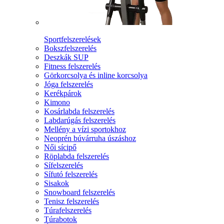
Sportfelszerelések
Bokszfelszerelés
Deszkák SUP
Fitness felszerelés
Görkorcsolya és inline korcsolya
Jóga felszerelés
Kerékpárok
Kimono
Kosárlabda felszerelés
Labdarúgás felszerelés
Mellény a vízi sportokhoz
Neoprén búvárruha úszáshoz
Női sícipő
Röplabda felszerelés
Sífelszerelés
Sífutó felszerelés
Sisakok
Snowboard felszerelés
Tenisz felszerelés
Túrafelszerelés
Túrabotok