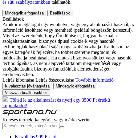
és süti szabályzatunkban
találhatók.
Mindegyik elfogadása
Beállítások
Beállítások
Amikor meglátogat egy webhelyet vagy egy alkalmazást használ, az
információ letölthető vagy menthető (például böngészőn keresztül).
Mivel azt szeretnénk, hogy Ön döntse el, hogyan használja
szolgáltatásainkat, bizonyos típusú cookie-k vagy hasonló
technológiák használatát saját maga szabályozhatja. Kattintson az
egyes kategóriák fejlécére, ha többet szeretne megtudni, és
módosíthatja beállításait. Ha elutasít bizonyos sütiket vagy hasonló
technológiákat, az nem alapvető tartalom megjelenítését vagy
szolgáltatásaink bizonyos funkcióinak elérhetetlenségét
eredményezheti.
Leírás kibontása
Leírás összecsukása
További információ
Kiválasztás jóváhagyása
Mindegyik elfogadása
Vissza a beállításokhoz
Töltsd le az alkalmazást és nyerj egy 3500 Ft értékű
kuponkódot!
Keresés termék, kategória vagy márka szerint
Kiszállítás 999 Ft- tól