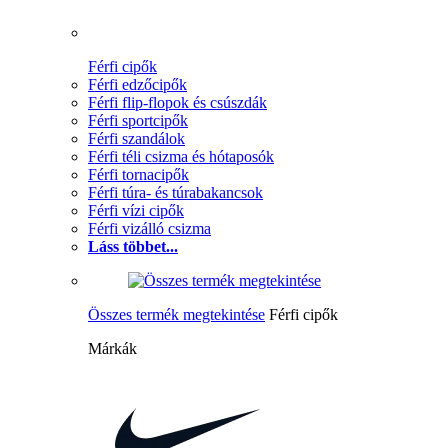
Férfi cipők
Férfi edzőcipők
Férfi flip-flopok és csúszdák
Férfi sportcipők
Férfi szandálok
Férfi téli csizma és hótaposók
Férfi tornacipők
Férfi túra- és túrabakancsok
Férfi vízi cipők
Férfi vizálló csizma
Láss többet...
Összes termék megtekintése
Férfi cipők
Márkák