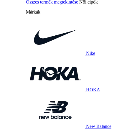
Összes termék megtekintése
Női cipők
Márkák
Nike
HOKA
New Balance