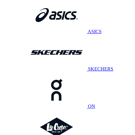
ASICS
SKECHERS
ON