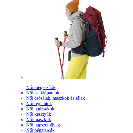
Női kiegészítők
Női csuklópántok
Női csősálak, maszkok és sálak
Női fejpántok
Női hátizsákok
Női kesztyűk
Női maszkok
Női napszemüveg
Női pénztárcák