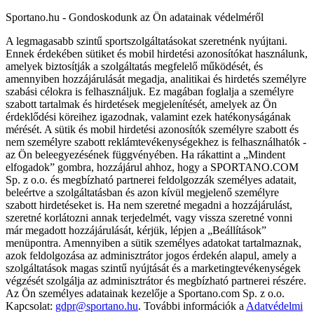
Sportano.hu - Gondoskodunk az Ön adatainak védelméről
A legmagasabb szintű sportszolgáltatásokat szeretnénk nyújtani.
Ennek érdekében sütiket és mobil hirdetési azonosítókat használunk,
amelyek biztosítják a szolgáltatás megfelelő működését, és
amennyiben hozzájárulását megadja, analitikai és hirdetés személyre
szabási célokra is felhasználjuk. Ez magában foglalja a személyre
szabott tartalmak és hirdetések megjelenítését, amelyek az Ön
érdeklődési köreihez igazodnak, valamint ezek hatékonyságának
mérését. A sütik és mobil hirdetési azonosítók személyre szabott és
nem személyre szabott reklámtevékenységekhez is felhasználhatók -
az Ön beleegyezésének függvényében. Ha rákattint a „Mindent
elfogadok” gombra, hozzájárul ahhoz, hogy a SPORTANO.COM
Sp. z o.o. és megbízható partnerei feldolgozzák személyes adatait,
beleértve a szolgáltatásban és azon kívül megjelenő személyre
szabott hirdetéseket is. Ha nem szeretné megadni a hozzájárulást,
szeretné korlátozni annak terjedelmét, vagy vissza szeretné vonni
már megadott hozzájárulását, kérjük, lépjen a „Beállítások”
menüpontra. Amennyiben a sütik személyes adatokat tartalmaznak,
azok feldolgozása az adminisztrátor jogos érdekén alapul, amely a
szolgáltatások magas szintű nyújtását és a marketingtevékenységek
végzését szolgálja az adminisztrátor és megbízható partnerei részére.
Az Ön személyes adatainak kezelője a Sportano.com Sp. z o.o.
Kapcsolat:
gdpr@sportano.hu
. További információk a
Adatvédelmi