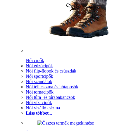
Női cipők
Női edzőcipők
Női flip-flopok és csúszdák
Női sportcipők
Női szandálok
Női téli csizma és hótaposók
Női tornacipők
Női túra- és túrabakancsok
Női vízi cipők
Női vizálló csizma
Láss többet...