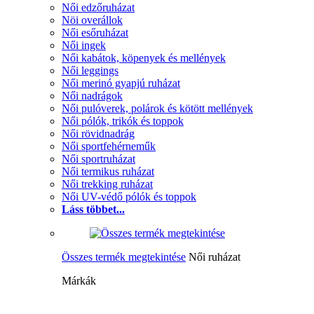
Női edzőruházat
Nöi overállok
Női esőruházat
Női ingek
Női kabátok, köpenyek és mellények
Női leggings
Női merinó gyapjú ruházat
Női nadrágok
Női pulóverek, polárok és kötött mellények
Női pólók, trikók és toppok
Női rövidnadrág
Női sportfehérneműk
Női sportruházat
Női termikus ruházat
Női trekking ruházat
Női UV-védő pólók és toppok
Láss többet...
Összes termék megtekintése
Női ruházat
Márkák