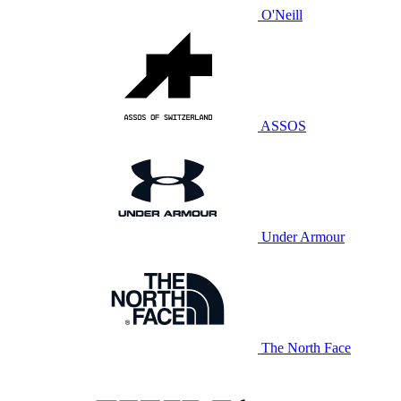
O'Neill
ASSOS
Under Armour
The North Face