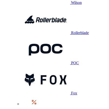
Wilson
Rollerblade
POC
Fox