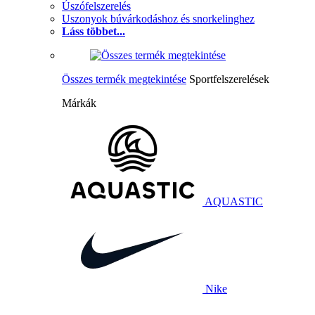
Úszófelszerelés
Uszonyok búvárkodáshoz és snorkelinghez
Láss többet...
Összes termék megtekintése
Sportfelszerelések
Márkák
AQUASTIC
Nike