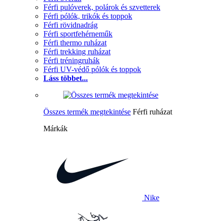
Férfi pulóverek, polárok és szvetterek
Férfi pólók, trikók és toppok
Férfi rövidnadrág
Férfi sportfehérneműk
Férfi thermo ruházat
Férfi trekking ruházat
Férfi tréningruhák
Férfi UV-védő pólók és toppok
Láss többet...
Összes termék megtekintése
Férfi ruházat
Márkák
Nike