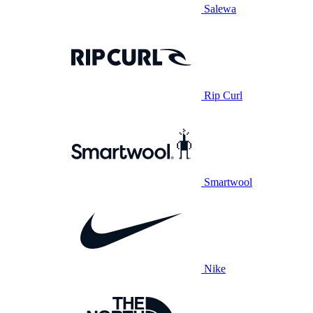
Salewa
Rip Curl
Smartwool
Nike