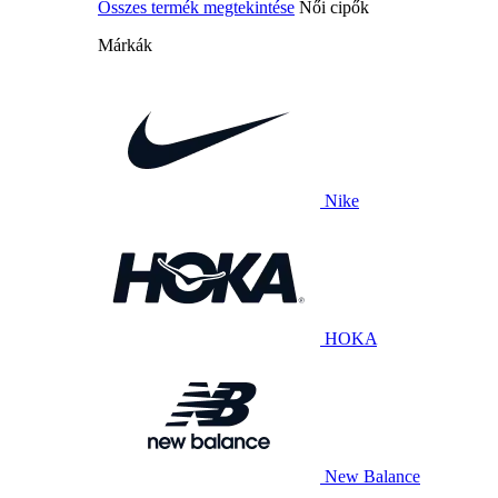
Összes termék megtekintése
Női cipők
Márkák
Nike
HOKA
New Balance