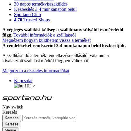
30 napos termékvisszaküldés
Kézbesítés 3-4 munkanapon belül
Sportano Club
4.70
Trusted Shops
A végleges szállítási költség a szállítmány súlyától és méretétől
függ.
További információk a szállításról
Megnézem hogyan küldhetem vissza a terméket
A rendeléseket rendszerint 3-4 munkanapon belül kézbesítjük.
A szállítási idő a termék rendelkezésre állásától valamint a
kiválasztott szállítási módtól függően változhat.
Megnézem a részletes információkat
Kapcsolat
HU
>
Nav switch
Keresés
Keresés
Keresés
Mégse