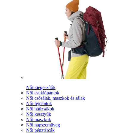
Női kiegészítők
Női csuklópántok
Női csősálak, maszkok és sálak
Női fejpántok
Női hátizsákok
Női kesztyűk
Női maszkok
Női napszemüveg
Női pénztárcák