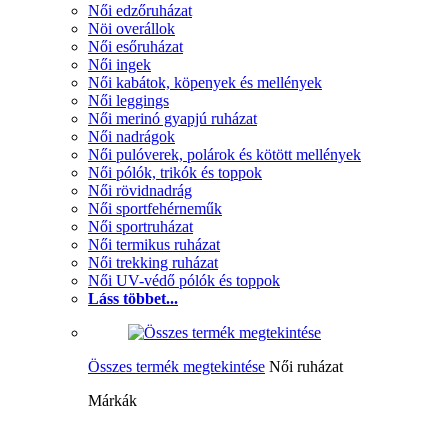
Női edzőruházat
Nöi overállok
Női esőruházat
Női ingek
Női kabátok, köpenyek és mellények
Női leggings
Női merinó gyapjú ruházat
Női nadrágok
Női pulóverek, polárok és kötött mellények
Női pólók, trikók és toppok
Női rövidnadrág
Női sportfehérneműk
Női sportruházat
Női termikus ruházat
Női trekking ruházat
Női UV-védő pólók és toppok
Láss többet...
Összes termék megtekintése
Női ruházat
Márkák