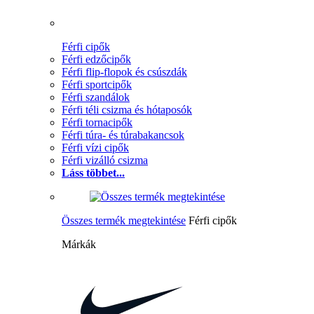
Férfi cipők
Férfi edzőcipők
Férfi flip-flopok és csúszdák
Férfi sportcipők
Férfi szandálok
Férfi téli csizma és hótaposók
Férfi tornacipők
Férfi túra- és túrabakancsok
Férfi vízi cipők
Férfi vizálló csizma
Láss többet...
Összes termék megtekintése
Férfi cipők
Márkák