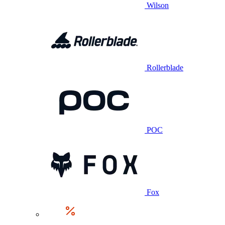
Wilson
Rollerblade
POC
Fox