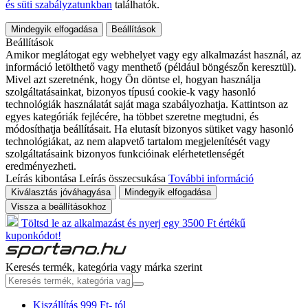
és süti szabályzatunkban
találhatók.
Mindegyik elfogadása
Beállítások
Beállítások
Amikor meglátogat egy webhelyet vagy egy alkalmazást használ, az
információ letölthető vagy menthető (például böngészőn keresztül).
Mivel azt szeretnénk, hogy Ön döntse el, hogyan használja
szolgáltatásainkat, bizonyos típusú cookie-k vagy hasonló
technológiák használatát saját maga szabályozhatja. Kattintson az
egyes kategóriák fejlécére, ha többet szeretne megtudni, és
módosíthatja beállításait. Ha elutasít bizonyos sütiket vagy hasonló
technológiákat, az nem alapvető tartalom megjelenítését vagy
szolgáltatásaink bizonyos funkcióinak elérhetetlenségét
eredményezheti.
Leírás kibontása
Leírás összecsukása
További információ
Kiválasztás jóváhagyása
Mindegyik elfogadása
Vissza a beállításokhoz
Töltsd le az alkalmazást és nyerj egy 3500 Ft értékű
kuponkódot!
Keresés termék, kategória vagy márka szerint
Kiszállítás 999 Ft- tól