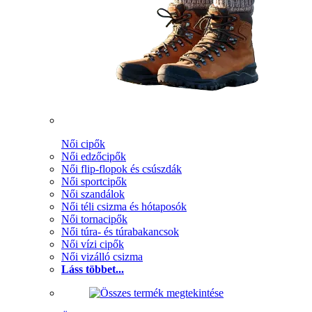
Női cipők
Női edzőcipők
Női flip-flopok és csúszdák
Női sportcipők
Női szandálok
Női téli csizma és hótaposók
Női tornacipők
Női túra- és túrabakancsok
Női vízi cipők
Női vizálló csizma
Láss többet...