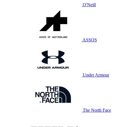
O'Neill
ASSOS
Under Armour
The North Face