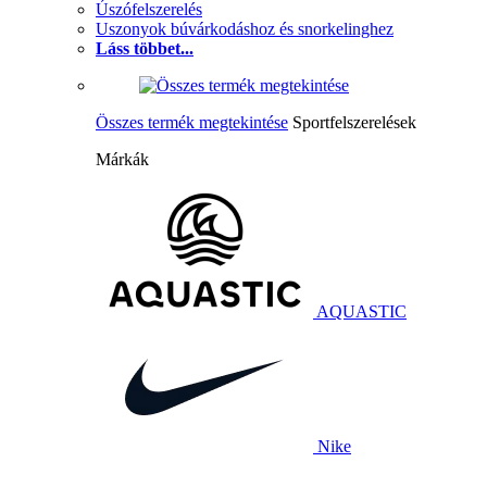
Úszófelszerelés
Uszonyok búvárkodáshoz és snorkelinghez
Láss többet...
Összes termék megtekintése
Sportfelszerelések
Márkák
AQUASTIC
Nike