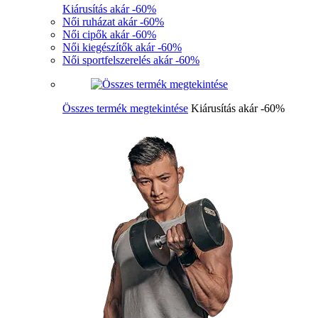
Kiárusítás akár -60%
Női ruházat akár -60%
Női cipők akár -60%
Női kiegészítők akár -60%
Női sportfelszerelés akár -60%
Összes termék megtekintése
Kiárusítás akár -60%