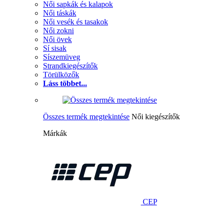
Női sapkák és kalapok
Női táskák
Női vesék és tasakok
Női zokni
Női övek
Sí sisak
Síszemüveg
Strandkiegészítők
Törülközők
Láss többet...
Összes termék megtekintése
Női kiegészítők
Márkák
CEP