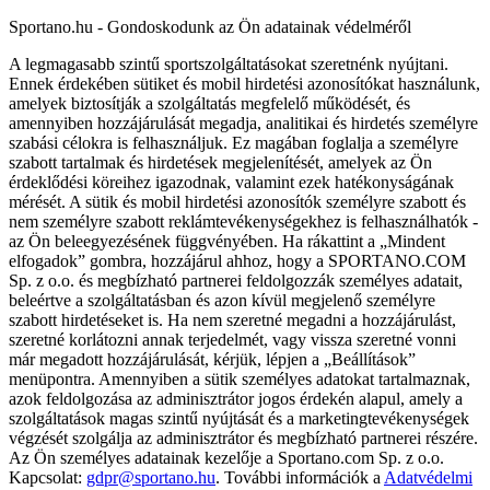
Sportano.hu - Gondoskodunk az Ön adatainak védelméről
A legmagasabb szintű sportszolgáltatásokat szeretnénk nyújtani.
Ennek érdekében sütiket és mobil hirdetési azonosítókat használunk,
amelyek biztosítják a szolgáltatás megfelelő működését, és
amennyiben hozzájárulását megadja, analitikai és hirdetés személyre
szabási célokra is felhasználjuk. Ez magában foglalja a személyre
szabott tartalmak és hirdetések megjelenítését, amelyek az Ön
érdeklődési köreihez igazodnak, valamint ezek hatékonyságának
mérését. A sütik és mobil hirdetési azonosítók személyre szabott és
nem személyre szabott reklámtevékenységekhez is felhasználhatók -
az Ön beleegyezésének függvényében. Ha rákattint a „Mindent
elfogadok” gombra, hozzájárul ahhoz, hogy a SPORTANO.COM
Sp. z o.o. és megbízható partnerei feldolgozzák személyes adatait,
beleértve a szolgáltatásban és azon kívül megjelenő személyre
szabott hirdetéseket is. Ha nem szeretné megadni a hozzájárulást,
szeretné korlátozni annak terjedelmét, vagy vissza szeretné vonni
már megadott hozzájárulását, kérjük, lépjen a „Beállítások”
menüpontra. Amennyiben a sütik személyes adatokat tartalmaznak,
azok feldolgozása az adminisztrátor jogos érdekén alapul, amely a
szolgáltatások magas szintű nyújtását és a marketingtevékenységek
végzését szolgálja az adminisztrátor és megbízható partnerei részére.
Az Ön személyes adatainak kezelője a Sportano.com Sp. z o.o.
Kapcsolat:
gdpr@sportano.hu
. További információk a
Adatvédelmi