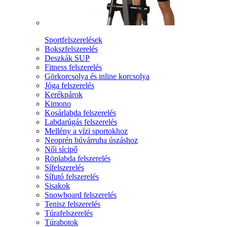
Sportfelszerelések
Bokszfelszerelés
Deszkák SUP
Fitness felszerelés
Görkorcsolya és inline korcsolya
Jóga felszerelés
Kerékpárok
Kimono
Kosárlabda felszerelés
Labdarúgás felszerelés
Mellény a vízi sportokhoz
Neoprén búvárruha úszáshoz
Női sícipő
Röplabda felszerelés
Sífelszerelés
Sífutó felszerelés
Sisakok
Snowboard felszerelés
Tenisz felszerelés
Túrafelszerelés
Túrabotok