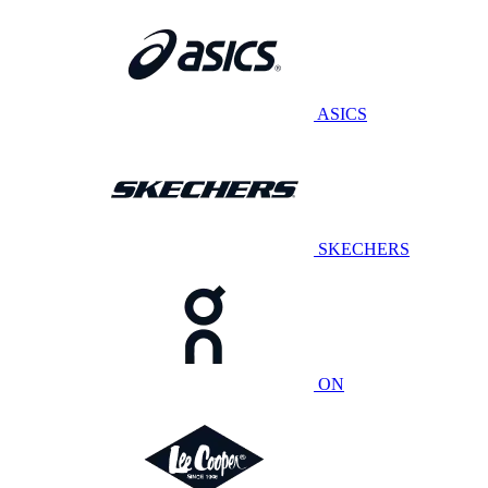
ASICS
SKECHERS
ON