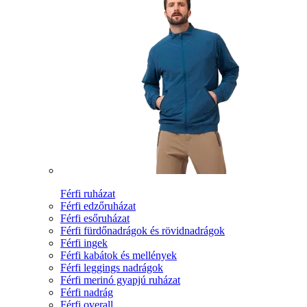
Férfi ruházat
Férfi edzőruházat
Férfi esőruházat
Férfi fürdőnadrágok és rövidnadrágok
Férfi ingek
Férfi kabátok és mellények
Férfi leggings nadrágok
Férfi merinó gyapjú ruházat
Férfi nadrág
Férfi overall