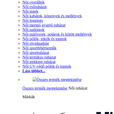
Nöi overállok
Női esőruházat
Női ingek
Női kabátok, köpenyek és mellények
Női leggings
Női merinó gyapjú ruházat
Női nadrágok
Női pulóverek, polárok és kötött mellények
Női pólók, trikók és toppok
Női rövidnadrág
Női sportfehérneműk
Női sportruházat
Női termikus ruházat
Női trekking ruházat
Női UV-védő pólók és toppok
Láss többet...
Összes termék megtekintése
Női ruházat
Márkák