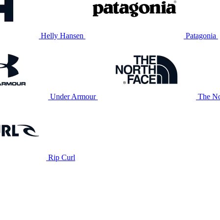
Helly Hansen
Patagonia
Under Armour
The No
Rip Curl