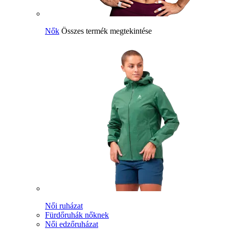
Nők
Összes termék megtekintése
Női ruházat
Fürdőruhák nőknek
Női edzőruházat