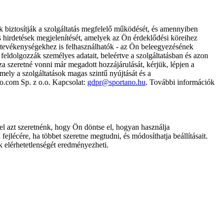
k biztosítják a szolgáltatás megfelelő működését, és amennyiben
és hirdetések megjelenítését, amelyek az Ön érdeklődési köreihez
ámtevékenységekhez is felhasználhatók - az Ön beleegyezésének
dolgozzák személyes adatait, beleértve a szolgáltatásban és azon
za szeretné vonni már megadott hozzájárulását, kérjük, lépjen a
ely a szolgáltatások magas szintű nyújtását és a
no.com Sp. z o.o. Kapcsolat:
gdpr@sportano.hu
. További információk
l azt szeretnénk, hogy Ön döntse el, hogyan használja
ejlécére, ha többet szeretne megtudni, és módosíthatja beállításait.
k elérhetetlenségét eredményezheti.