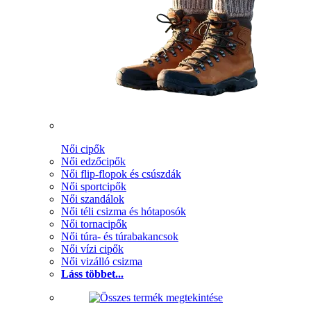
Női cipők
Női edzőcipők
Női flip-flopok és csúszdák
Női sportcipők
Női szandálok
Női téli csizma és hótaposók
Női tornacipők
Női túra- és túrabakancsok
Női vízi cipők
Női vizálló csizma
Láss többet...