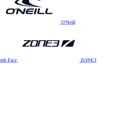
O'Neill
rth Face
ZONE3