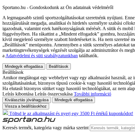
Sportano.hu - Gondoskodunk az Ön adatainak védelméről
A legmagasabb szintű sportszolgáltatásokat szeretnénk nyújtani. Enne
hozzájárulását megadja, analitikai és hirdetés személyre szabási célok
igazodnak, valamint ezek hatékonyságának mérését. A sütik és mobil 
függvényében. Ha rákattint a „Mindent elfogadok” gombra, hozzájáru
kívül megjelenő személyre szabott hirdetéseket is. Ha nem szeretné me
„Beállítások” menüpontra. Amennyiben a sütik személyes adatokat tart
marketingtevékenységek végzését szolgálja az adminisztrátor és megb
a
Adatvédelmi és süti szabályzatunkban
találhatók.
Mindegyik elfogadása
Beállítások
Beállítások
Amikor meglátogat egy webhelyet vagy egy alkalmazást használ, az in
szolgáltatásainkat, bizonyos típusú cookie-k vagy hasonló technológiák
Ha elutasít bizonyos sütiket vagy hasonló technológiákat, az nem alap
Leírás kibontása
Leírás összecsukása
További információ
Kiválasztás jóváhagyása
Mindegyik elfogadása
Vissza a beállításokhoz
Töltsd le az alkalmazást és nyerj egy 3500 Ft értékű kuponkódot!
Keresés termék, kategória vagy márka szerint