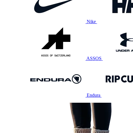
Nike
ASSOS
Endura