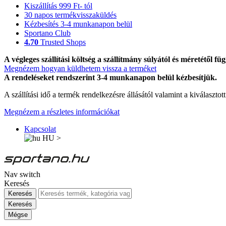
Kiszállítás 999 Ft- tól
30 napos termékvisszaküldés
Kézbesítés 3-4 munkanapon belül
Sportano Club
4.70
Trusted Shops
A végleges szállítási költség a szállítmány súlyától és méretétől füg
Megnézem hogyan küldhetem vissza a terméket
A rendeléseket rendszerint 3-4 munkanapon belül kézbesítjük.
A szállítási idő a termék rendelkezésre állásától valamint a kiválasztot
Megnézem a részletes információkat
Kapcsolat
HU
>
Nav switch
Keresés
Keresés
Keresés
Mégse