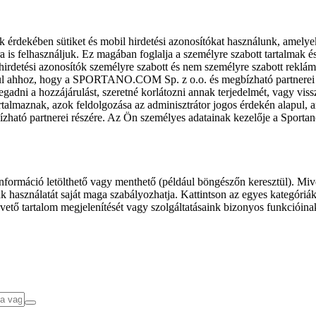
k érdekében sütiket és mobil hirdetési azonosítókat használunk, amelye
ra is felhasználjuk. Ez magában foglalja a személyre szabott tartalmak 
hirdetési azonosítók személyre szabott és nem személyre szabott rekl
l ahhoz, hogy a SPORTANO.COM Sp. z o.o. és megbízható partnerei fel
gadni a hozzájárulást, szeretné korlátozni annak terjedelmét, vagy viss
almaznak, azok feldolgozása az adminisztrátor jogos érdekén alapul, am
ízható partnerei részére. Az Ön személyes adatainak kezelője a Sporta
formáció letölthető vagy menthető (például böngészőn keresztül). Mive
 használatát saját maga szabályozhatja. Kattintson az egyes kategóriák f
vető tartalom megjelenítését vagy szolgáltatásaink bizonyos funkcióina