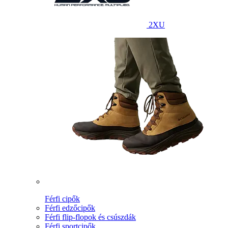
2XU
Férfi cipők
Férfi edzőcipők
Férfi flip-flopok és csúszdák
Férfi sportcipők