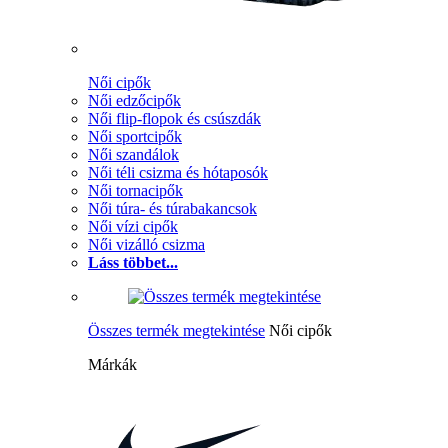
Női cipők
Női edzőcipők
Női flip-flopok és csúszdák
Női sportcipők
Női szandálok
Női téli csizma és hótaposók
Női tornacipők
Női túra- és túrabakancsok
Női vízi cipők
Női vizálló csizma
Láss többet...
Összes termék megtekintése
Női cipők
Márkák