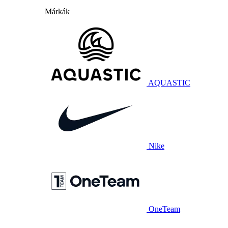
Márkák
AQUASTIC
Nike
OneTeam