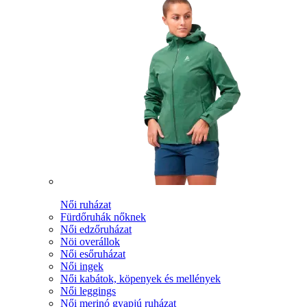
Női ruházat
Fürdőruhák nőknek
Női edzőruházat
Nöi overállok
Női esőruházat
Női ingek
Női kabátok, köpenyek és mellények
Női leggings
Női merinó gyapjú ruházat