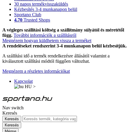
30 napos termékvisszaküldés
Kézbesítés 3-4 munkanapon belül
Sportano Club
4.70
Trusted Shops
A végleges szállítási költség a szállítmány súlyától és méretétől
függ.
További információk a szállításról
Megnézem hogyan küldhetem vissza a terméket
A rendeléseket rendszerint 3-4 munkanapon belül kézbesítjük.
A szállítási idő a termék rendelkezésre állásától valamint a
kiválasztott szállítási módtól függően változhat.
Megnézem a részletes információkat
Kapcsolat
HU
>
Nav switch
Keresés
Keresés
Keresés
Mégse