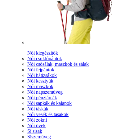
Női kiegészítők
Női csuklópántok
Női csősálak, maszkok és sálak
Női fejpántok
Női hátizsákok
Női kesztyűk
Női maszkok
Női napszemüveg
Női pénztárcák
Női sapkák és kalapok
Női táskák
Női vesék és tasakok
Női zokni
Női övek
Sí sisak
Síszemüveg