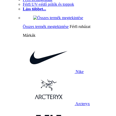
Férfi UV-védő pólók és toppok
Láss többet...
Összes termék megtekintése
Férfi ruházat
Márkák
Nike
Arcteryx