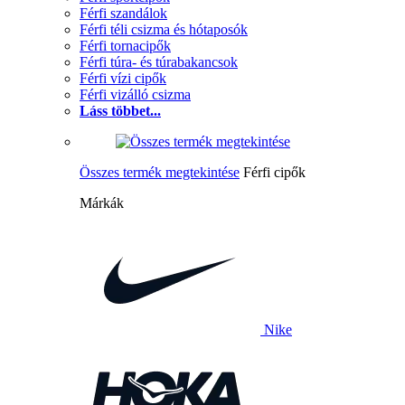
Férfi szandálok
Férfi téli csizma és hótaposók
Férfi tornacipők
Férfi túra- és túrabakancsok
Férfi vízi cipők
Férfi vizálló csizma
Láss többet...
Összes termék megtekintése
Férfi cipők
Márkák
Nike