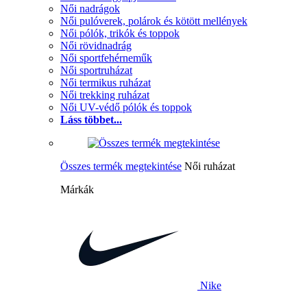
Női nadrágok
Női pulóverek, polárok és kötött mellények
Női pólók, trikók és toppok
Női rövidnadrág
Női sportfehérneműk
Női sportruházat
Női termikus ruházat
Női trekking ruházat
Női UV-védő pólók és toppok
Láss többet...
Összes termék megtekintése
Női ruházat
Márkák
Nike