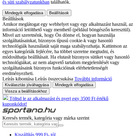
és süti szabályzatunkban
találhatók.
Mindegyik elfogadása
Beállítások
Beállítások
Amikor meglátogat egy webhelyet vagy egy alkalmazást használ, az
információ letölthető vagy menthető (például böngészőn keresztül).
Mivel azt szeretnénk, hogy Ön döntse el, hogyan használja
szolgáltatásainkat, bizonyos típusú cookie-k vagy hasonló
technológiák használatát saját maga szabályozhatja. Kattintson az
egyes kategóriák fejlécére, ha többet szeretne megtudni, és
módosíthatja beállításait. Ha elutasít bizonyos sütiket vagy hasonló
technológiákat, az nem alapvető tartalom megjelenítését vagy
szolgáltatásaink bizonyos funkcióinak elérhetetlenségét
eredményezheti.
Leírás kibontása
Leírás összecsukása
További információ
Kiválasztás jóváhagyása
Mindegyik elfogadása
Vissza a beállításokhoz
Töltsd le az alkalmazást és nyerj egy 3500 Ft értékű
kuponkódot!
Keresés termék, kategória vagy márka szerint
Kiszállítás 999 Ft- tól