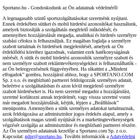
Sportano.hu - Gondoskodunk az Ön adatainak védelméről
A legmagasabb szintű sportszolgáltatásokat szeretnénk nyújtani.
Ennek érdekében sütiket és mobil hirdetési azonosítókat használunk,
amelyek biztosítják a szolgáltatás megfelelő működését, és
amennyiben hozzájárulását megadja, analitikai és hirdetés személyre
szabási célokra is felhasználjuk. Ez magában foglalja a személyre
szabott tartalmak és hirdetések megjelenítését, amelyek az Ön
érdeklődési köreihez igazodnak, valamint ezek hatékonyságának
mérését. A sütik és mobil hirdetési azonosítók személyre szabott és
nem személyre szabott reklámtevékenységekhez is felhasználhatók -
az Ön beleegyezésének függvényében. Ha rákattint a „Mindent
elfogadok” gombra, hozzájárul ahhoz, hogy a SPORTANO.COM
Sp. z o.o. és megbízható partnerei feldolgozzák személyes adatait,
beleértve a szolgáltatásban és azon kívül megjelenő személyre
szabott hirdetéseket is. Ha nem szeretné megadni a hozzájárulást,
szeretné korlátozni annak terjedelmét, vagy vissza szeretné vonni
már megadott hozzájárulását, kérjük, lépjen a „Beállítások”
menüpontra. Amennyiben a sütik személyes adatokat tartalmaznak,
azok feldolgozása az adminisztrátor jogos érdekén alapul, amely a
szolgáltatások magas szintű nyújtását és a marketingtevékenységek
végzését szolgálja az adminisztrátor és megbízható partnerei részére.
Az Ön személyes adatainak kezelője a Sportano.com Sp. z o.o.
Kapcsolat:
gdpr@sportano.hu
. További információk a
Adatvédelmi