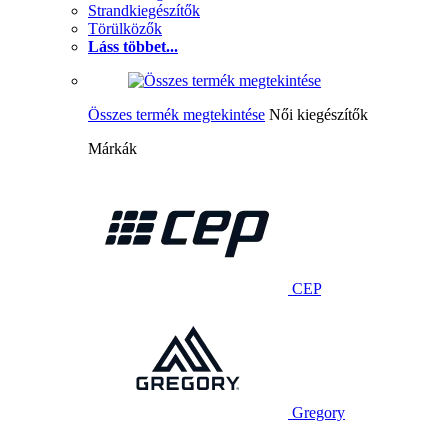
Strandkiegészítők
Törülközők
Láss többet...
Összes termék megtekintése
Női kiegészítők
Márkák
CEP
Gregory