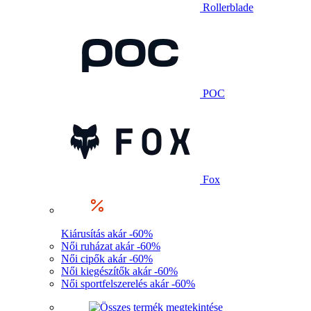
Rollerblade
POC
Fox
Kiárusítás akár -60%
Női ruházat akár -60%
Női cipők akár -60%
Női kiegészítők akár -60%
Női sportfelszerelés akár -60%