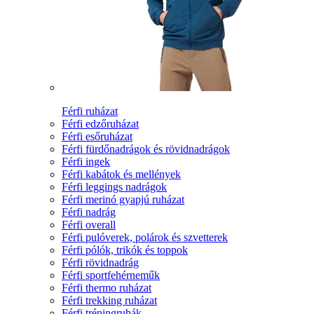
Férfi ruházat
Férfi edzőruházat
Férfi esőruházat
Férfi fürdőnadrágok és rövidnadrágok
Férfi ingek
Férfi kabátok és mellények
Férfi leggings nadrágok
Férfi merinó gyapjú ruházat
Férfi nadrág
Férfi overall
Férfi pulóverek, polárok és szvetterek
Férfi pólók, trikók és toppok
Férfi rövidnadrág
Férfi sportfehérneműk
Férfi thermo ruházat
Férfi trekking ruházat
Férfi tréningruhák