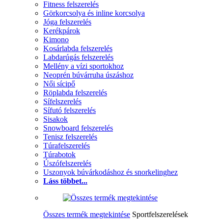
Fitness felszerelés
Görkorcsolya és inline korcsolya
Jóga felszerelés
Kerékpárok
Kimono
Kosárlabda felszerelés
Labdarúgás felszerelés
Mellény a vízi sportokhoz
Neoprén búvárruha úszáshoz
Női sícipő
Röplabda felszerelés
Sífelszerelés
Sífutó felszerelés
Sisakok
Snowboard felszerelés
Tenisz felszerelés
Túrafelszerelés
Túrabotok
Úszófelszerelés
Uszonyok búvárkodáshoz és snorkelinghez
Láss többet...
Összes termék megtekintése
Sportfelszerelések