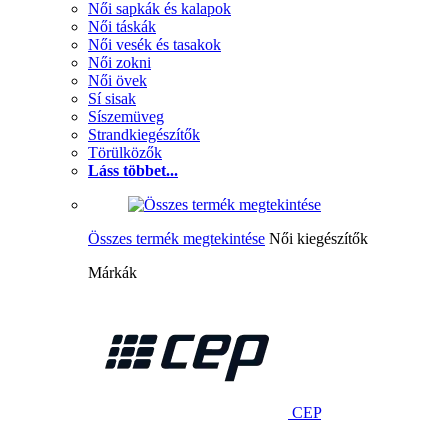
Női sapkák és kalapok
Női táskák
Női vesék és tasakok
Női zokni
Női övek
Sí sisak
Síszemüveg
Strandkiegészítők
Törülközők
Láss többet...
Összes termék megtekintése
Női kiegészítők
Márkák
CEP