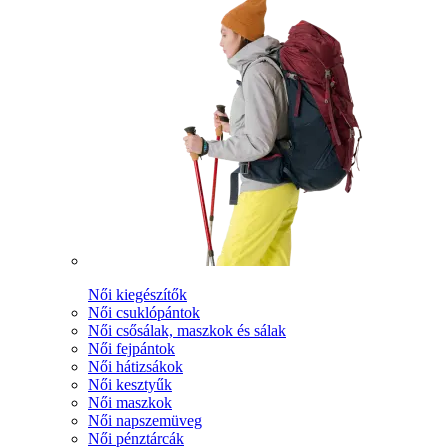
Női kiegészítők
Női csuklópántok
Női csősálak, maszkok és sálak
Női fejpántok
Női hátizsákok
Női kesztyűk
Női maszkok
Női napszemüveg
Női pénztárcák