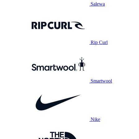
Salewa
Rip Curl
Smartwool
Nike