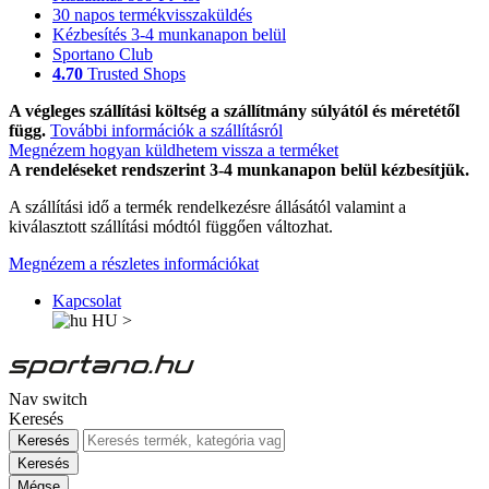
30 napos termékvisszaküldés
Kézbesítés 3-4 munkanapon belül
Sportano Club
4.70
Trusted Shops
A végleges szállítási költség a szállítmány súlyától és méretétől
függ.
További információk a szállításról
Megnézem hogyan küldhetem vissza a terméket
A rendeléseket rendszerint 3-4 munkanapon belül kézbesítjük.
A szállítási idő a termék rendelkezésre állásától valamint a
kiválasztott szállítási módtól függően változhat.
Megnézem a részletes információkat
Kapcsolat
HU
>
Nav switch
Keresés
Keresés
Keresés
Mégse