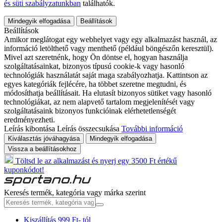
és süti szabályzatunkban
találhatók.
Mindegyik elfogadása
Beállítások
Beállítások
Amikor meglátogat egy webhelyet vagy egy alkalmazást használ, az
információ letölthető vagy menthető (például böngészőn keresztül).
Mivel azt szeretnénk, hogy Ön döntse el, hogyan használja
szolgáltatásainkat, bizonyos típusú cookie-k vagy hasonló
technológiák használatát saját maga szabályozhatja. Kattintson az
egyes kategóriák fejlécére, ha többet szeretne megtudni, és
módosíthatja beállításait. Ha elutasít bizonyos sütiket vagy hasonló
technológiákat, az nem alapvető tartalom megjelenítését vagy
szolgáltatásaink bizonyos funkcióinak elérhetetlenségét
eredményezheti.
Leírás kibontása
Leírás összecsukása
További információ
Kiválasztás jóváhagyása
Mindegyik elfogadása
Vissza a beállításokhoz
Töltsd le az alkalmazást és nyerj egy 3500 Ft értékű
kuponkódot!
Keresés termék, kategória vagy márka szerint
Kiszállítás 999 Ft- tól