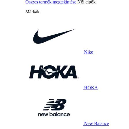
Összes termék megtekintése
Női cipők
Márkák
Nike
HOKA
New Balance