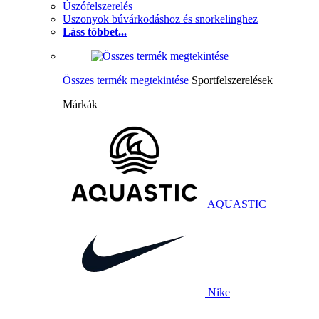
Úszófelszerelés
Uszonyok búvárkodáshoz és snorkelinghez
Láss többet...
Összes termék megtekintése
Sportfelszerelések
Márkák
AQUASTIC
Nike