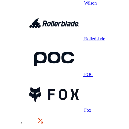
Wilson
Rollerblade
POC
Fox