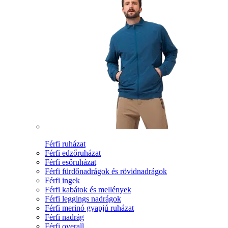
Férfi ruházat
Férfi edzőruházat
Férfi esőruházat
Férfi fürdőnadrágok és rövidnadrágok
Férfi ingek
Férfi kabátok és mellények
Férfi leggings nadrágok
Férfi merinó gyapjú ruházat
Férfi nadrág
Férfi overall