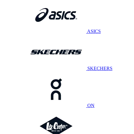
ASICS
SKECHERS
ON