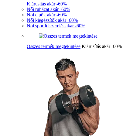
Kiárusítás akár -60%
Női ruházat akár -60%
Női cipők akár -60%
Női kiegészítők akár -60%
Női sportfelszerelés akár -60%
Összes termék megtekintése
Kiárusítás akár -60%