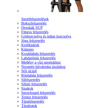
Sportfelszerelések
Bokszfelszerelés
Deszkák SUP
Fitness felszerelés
Görkorcsolya és inline korcsolya
Jóga felszerelés
Kerékpárok
Kimono
Kosárlabda felszerelés
Labdarúgás felszerelés
Mellény a vízi sportokhoz
Neoprén búvárruha úszáshoz
Női sícipő
Röplabda felszerelés
Sífelszerelés
Sífutó felszerelés
Sisakok
Snowboard felszerelés
Tenisz felszerelés
Túrafelszerelés
Túrabotok