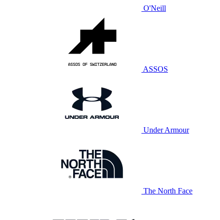
O'Neill
ASSOS
Under Armour
The North Face