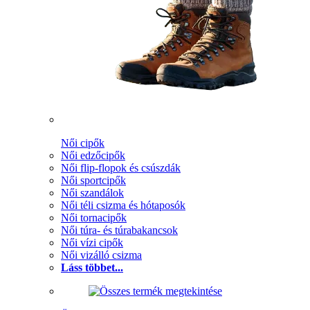
Női cipők
Női edzőcipők
Női flip-flopok és csúszdák
Női sportcipők
Női szandálok
Női téli csizma és hótaposók
Női tornacipők
Női túra- és túrabakancsok
Női vízi cipők
Női vizálló csizma
Láss többet...