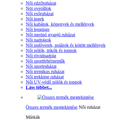
Női edzőruházat
Nöi overállok
Női esőruházat
Női ingek
Női kabátok, köpenyek és mellények
Női leggings
Női merinó gyapjú ruházat
Női nadrágok
Női pulóverek, polárok és kötött mellények
Női pólók, trikók és toppok
Női rövidnadrág
Női sportfehérneműk
Női sportruházat
Női termikus ruházat
Női trekking ruházat
Női UV-védő pólók és toppok
Láss többet...
Összes termék megtekintése
Női ruházat
Márkák