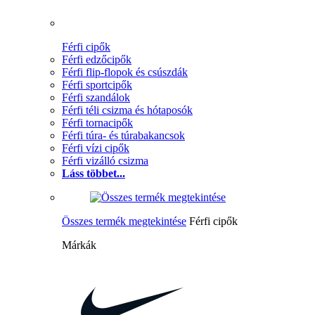
Férfi cipők
Férfi edzőcipők
Férfi flip-flopok és csúszdák
Férfi sportcipők
Férfi szandálok
Férfi téli csizma és hótaposók
Férfi tornacipők
Férfi túra- és túrabakancsok
Férfi vízi cipők
Férfi vizálló csizma
Láss többet...
Összes termék megtekintése
Férfi cipők
Márkák