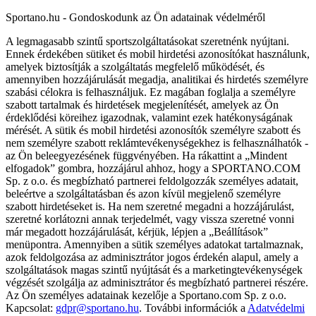
Sportano.hu - Gondoskodunk az Ön adatainak védelméről
A legmagasabb szintű sportszolgáltatásokat szeretnénk nyújtani.
Ennek érdekében sütiket és mobil hirdetési azonosítókat használunk,
amelyek biztosítják a szolgáltatás megfelelő működését, és
amennyiben hozzájárulását megadja, analitikai és hirdetés személyre
szabási célokra is felhasználjuk. Ez magában foglalja a személyre
szabott tartalmak és hirdetések megjelenítését, amelyek az Ön
érdeklődési köreihez igazodnak, valamint ezek hatékonyságának
mérését. A sütik és mobil hirdetési azonosítók személyre szabott és
nem személyre szabott reklámtevékenységekhez is felhasználhatók -
az Ön beleegyezésének függvényében. Ha rákattint a „Mindent
elfogadok” gombra, hozzájárul ahhoz, hogy a SPORTANO.COM
Sp. z o.o. és megbízható partnerei feldolgozzák személyes adatait,
beleértve a szolgáltatásban és azon kívül megjelenő személyre
szabott hirdetéseket is. Ha nem szeretné megadni a hozzájárulást,
szeretné korlátozni annak terjedelmét, vagy vissza szeretné vonni
már megadott hozzájárulását, kérjük, lépjen a „Beállítások”
menüpontra. Amennyiben a sütik személyes adatokat tartalmaznak,
azok feldolgozása az adminisztrátor jogos érdekén alapul, amely a
szolgáltatások magas szintű nyújtását és a marketingtevékenységek
végzését szolgálja az adminisztrátor és megbízható partnerei részére.
Az Ön személyes adatainak kezelője a Sportano.com Sp. z o.o.
Kapcsolat:
gdpr@sportano.hu
. További információk a
Adatvédelmi