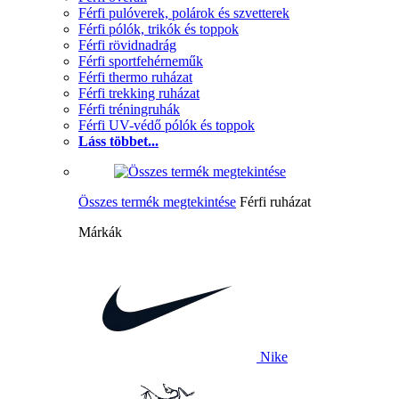
Férfi pulóverek, polárok és szvetterek
Férfi pólók, trikók és toppok
Férfi rövidnadrág
Férfi sportfehérneműk
Férfi thermo ruházat
Férfi trekking ruházat
Férfi tréningruhák
Férfi UV-védő pólók és toppok
Láss többet...
Összes termék megtekintése
Férfi ruházat
Márkák
Nike