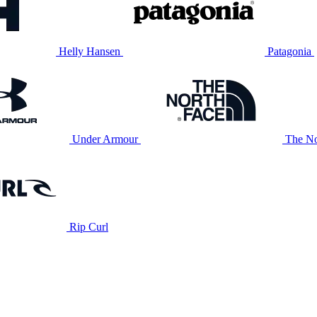
Helly Hansen
Patagonia
Under Armour
The No
Rip Curl