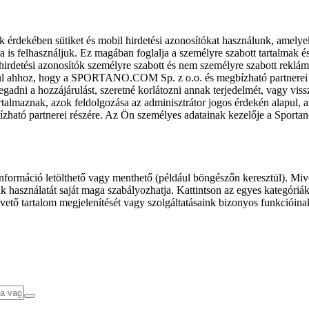
k érdekében sütiket és mobil hirdetési azonosítókat használunk, amelye
ra is felhasználjuk. Ez magában foglalja a személyre szabott tartalmak 
hirdetési azonosítók személyre szabott és nem személyre szabott rekl
l ahhoz, hogy a SPORTANO.COM Sp. z o.o. és megbízható partnerei fel
gadni a hozzájárulást, szeretné korlátozni annak terjedelmét, vagy viss
almaznak, azok feldolgozása az adminisztrátor jogos érdekén alapul, am
ízható partnerei részére. Az Ön személyes adatainak kezelője a Sporta
formáció letölthető vagy menthető (például böngészőn keresztül). Mive
 használatát saját maga szabályozhatja. Kattintson az egyes kategóriák f
vető tartalom megjelenítését vagy szolgáltatásaink bizonyos funkcióina