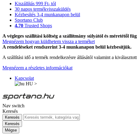
Kiszállítás 999 Ft- tól
30 napos termékvisszaküldés
Kézbesítés 3-4 munkanapon belül
Sportano Club
4.70
Trusted Shops
A végleges szállítási költség a szállítmány súlyától és méretétől füg
Megnézem hogyan küldhetem vissza a terméket
A rendeléseket rendszerint 3-4 munkanapon belül kézbesítjük.
A szállítási idő a termék rendelkezésre állásától valamint a kiválasztot
Megnézem a részletes információkat
Kapcsolat
HU
>
Nav switch
Keresés
Keresés
Keresés
Mégse