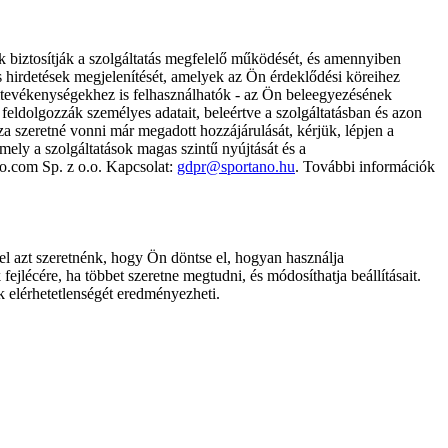
k biztosítják a szolgáltatás megfelelő működését, és amennyiben
és hirdetések megjelenítését, amelyek az Ön érdeklődési köreihez
ámtevékenységekhez is felhasználhatók - az Ön beleegyezésének
dolgozzák személyes adatait, beleértve a szolgáltatásban és azon
za szeretné vonni már megadott hozzájárulását, kérjük, lépjen a
ely a szolgáltatások magas szintű nyújtását és a
no.com Sp. z o.o. Kapcsolat:
gdpr@sportano.hu
. További információk
l azt szeretnénk, hogy Ön döntse el, hogyan használja
ejlécére, ha többet szeretne megtudni, és módosíthatja beállításait.
k elérhetetlenségét eredményezheti.