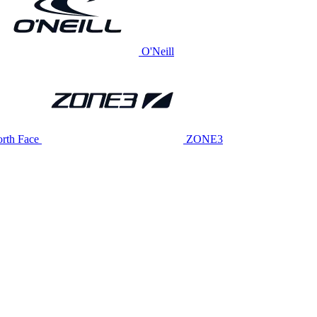
O'Neill
rth Face
ZONE3