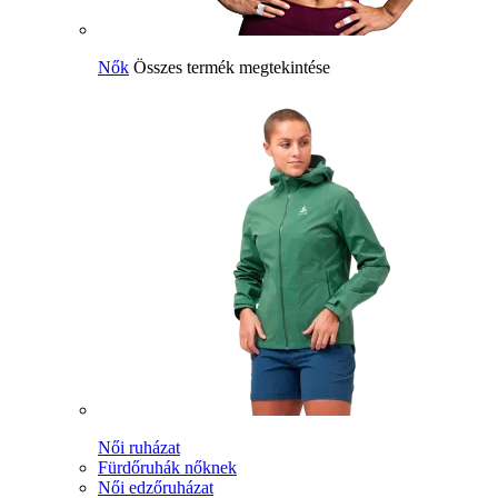
Nők
Összes termék megtekintése
Női ruházat
Fürdőruhák nőknek
Női edzőruházat