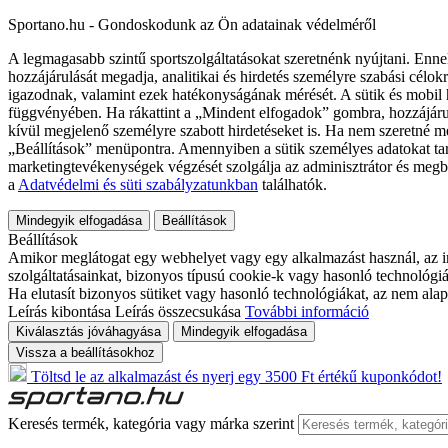
Sportano.hu - Gondoskodunk az Ön adatainak védelméről
A legmagasabb szintű sportszolgáltatásokat szeretnénk nyújtani. Enne
hozzájárulását megadja, analitikai és hirdetés személyre szabási célok
igazodnak, valamint ezek hatékonyságának mérését. A sütik és mobil 
függvényében. Ha rákattint a „Mindent elfogadok” gombra, hozzájáru
kívül megjelenő személyre szabott hirdetéseket is. Ha nem szeretné me
„Beállítások” menüpontra. Amennyiben a sütik személyes adatokat tart
marketingtevékenységek végzését szolgálja az adminisztrátor és megb
a
Adatvédelmi és süti szabályzatunkban
találhatók.
Mindegyik elfogadása
Beállítások
Beállítások
Amikor meglátogat egy webhelyet vagy egy alkalmazást használ, az in
szolgáltatásainkat, bizonyos típusú cookie-k vagy hasonló technológiák
Ha elutasít bizonyos sütiket vagy hasonló technológiákat, az nem alap
Leírás kibontása
Leírás összecsukása
További információ
Kiválasztás jóváhagyása
Mindegyik elfogadása
Vissza a beállításokhoz
Töltsd le az alkalmazást és nyerj egy 3500 Ft értékű kuponkódot!
Keresés termék, kategória vagy márka szerint