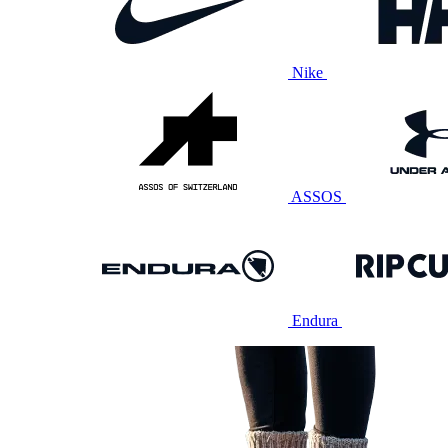
Nike
ASSOS
Endura