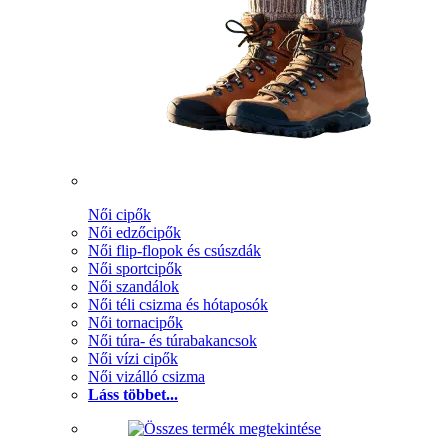
Női cipők
Női edzőcipők
Női flip-flopok és csúszdák
Női sportcipők
Női szandálok
Női téli csizma és hótaposók
Női tornacipők
Női túra- és túrabakancsok
Női vízi cipők
Női vizálló csizma
Láss többet...