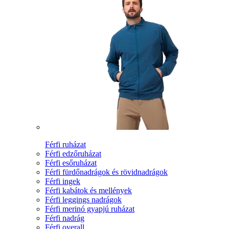
Férfi ruházat
Férfi edzőruházat
Férfi esőruházat
Férfi fürdőnadrágok és rövidnadrágok
Férfi ingek
Férfi kabátok és mellények
Férfi leggings nadrágok
Férfi merinó gyapjú ruházat
Férfi nadrág
Férfi overall