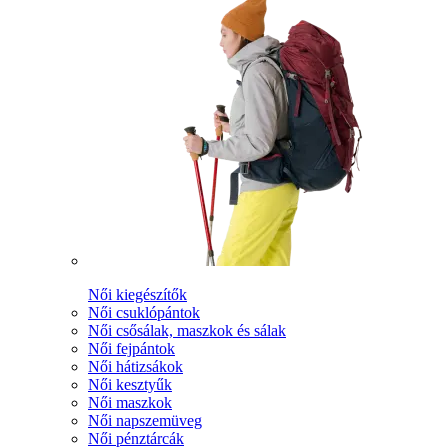
Női kiegészítők
Női csuklópántok
Női csősálak, maszkok és sálak
Női fejpántok
Női hátizsákok
Női kesztyűk
Női maszkok
Női napszemüveg
Női pénztárcák