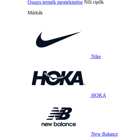
Összes termék megtekintése
Női cipők
Márkák
Nike
HOKA
New Balance