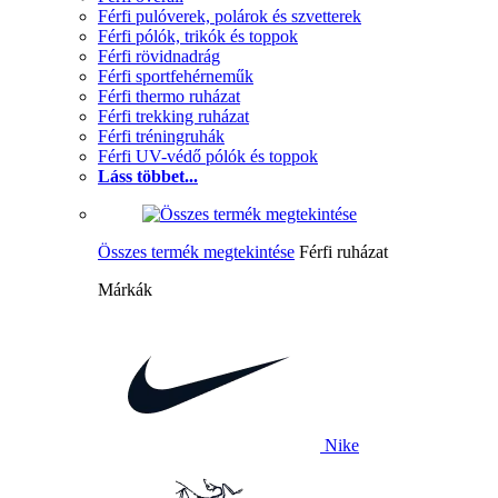
Férfi pulóverek, polárok és szvetterek
Férfi pólók, trikók és toppok
Férfi rövidnadrág
Férfi sportfehérneműk
Férfi thermo ruházat
Férfi trekking ruházat
Férfi tréningruhák
Férfi UV-védő pólók és toppok
Láss többet...
Összes termék megtekintése
Férfi ruházat
Márkák
Nike