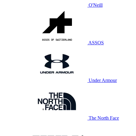
O'Neill
ASSOS
Under Armour
The North Face