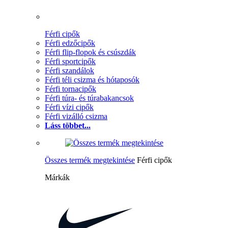
Férfi cipők
Férfi edzőcipők
Férfi flip-flopok és csúszdák
Férfi sportcipők
Férfi szandálok
Férfi téli csizma és hótaposók
Férfi tornacipők
Férfi túra- és túrabakancsok
Férfi vízi cipők
Férfi vizálló csizma
Láss többet...
Összes termék megtekintése
Férfi cipők
Márkák