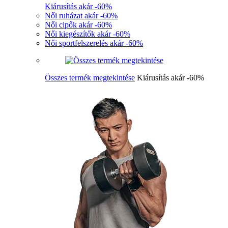
Kiárusítás akár -60%
Női ruházat akár -60%
Női cipők akár -60%
Női kiegészítők akár -60%
Női sportfelszerelés akár -60%
Összes termék megtekintése
Kiárusítás akár -60%