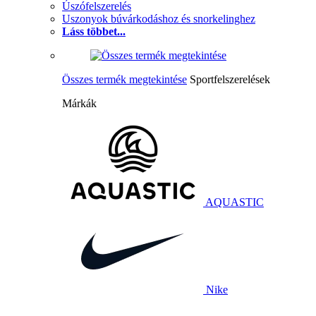
Úszófelszerelés
Uszonyok búvárkodáshoz és snorkelinghez
Láss többet...
Összes termék megtekintése
Sportfelszerelések
Márkák
AQUASTIC
Nike