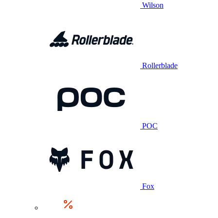
Wilson
Rollerblade
POC
Fox