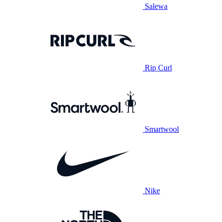
Salewa
Rip Curl
Smartwool
Nike