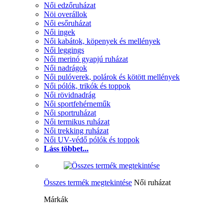
Női edzőruházat
Nöi overállok
Női esőruházat
Női ingek
Női kabátok, köpenyek és mellények
Női leggings
Női merinó gyapjú ruházat
Női nadrágok
Női pulóverek, polárok és kötött mellények
Női pólók, trikók és toppok
Női rövidnadrág
Női sportfehérneműk
Női sportruházat
Női termikus ruházat
Női trekking ruházat
Női UV-védő pólók és toppok
Láss többet...
Összes termék megtekintése
Női ruházat
Márkák