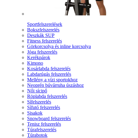
Sportfelszerelések
Bokszfelszerelés
Deszkák SUP
Fitness felszerelés
Görkorcsolya és inline korcsolya
Jóga felszerelés
Kerékpárok
Kimono
Kosárlabda felszerelés
Labdarúgás felszerelés
Mellény a vízi sportokhoz
Neoprén búvárruha úszáshoz
Női sícipő
Röplabda felszerelés
Sífelszerelés
Sífutó felszerelés
Sisakok
Snowboard felszerelés
Tenisz felszerelés
Túrafelszerelés
Túrabotok