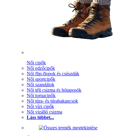
Női cipők
Női edzőcipők
Női flip-flopok és csúszdák
Női sportcipők
Női szandálok
Női téli csizma és hótaposók
Női tornacipők
Női túra- és túrabakancsok
Női vízi cipők
Női vizálló csizma
Láss többet...