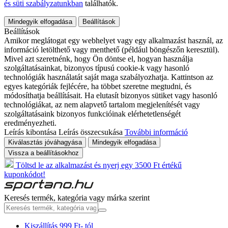
és süti szabályzatunkban
találhatók.
Mindegyik elfogadása
Beállítások
Beállítások
Amikor meglátogat egy webhelyet vagy egy alkalmazást használ, az
információ letölthető vagy menthető (például böngészőn keresztül).
Mivel azt szeretnénk, hogy Ön döntse el, hogyan használja
szolgáltatásainkat, bizonyos típusú cookie-k vagy hasonló
technológiák használatát saját maga szabályozhatja. Kattintson az
egyes kategóriák fejlécére, ha többet szeretne megtudni, és
módosíthatja beállításait. Ha elutasít bizonyos sütiket vagy hasonló
technológiákat, az nem alapvető tartalom megjelenítését vagy
szolgáltatásaink bizonyos funkcióinak elérhetetlenségét
eredményezheti.
Leírás kibontása
Leírás összecsukása
További információ
Kiválasztás jóváhagyása
Mindegyik elfogadása
Vissza a beállításokhoz
Töltsd le az alkalmazást és nyerj egy 3500 Ft értékű
kuponkódot!
Keresés termék, kategória vagy márka szerint
Kiszállítás 999 Ft- tól