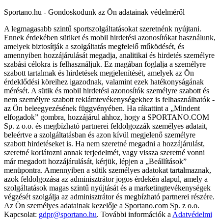
Sportano.hu - Gondoskodunk az Ön adatainak védelméről
A legmagasabb szintű sportszolgáltatásokat szeretnénk nyújtani.
Ennek érdekében sütiket és mobil hirdetési azonosítókat használunk,
amelyek biztosítják a szolgáltatás megfelelő működését, és
amennyiben hozzájárulását megadja, analitikai és hirdetés személyre
szabási célokra is felhasználjuk. Ez magában foglalja a személyre
szabott tartalmak és hirdetések megjelenítését, amelyek az Ön
érdeklődési köreihez igazodnak, valamint ezek hatékonyságának
mérését. A sütik és mobil hirdetési azonosítók személyre szabott és
nem személyre szabott reklámtevékenységekhez is felhasználhatók -
az Ön beleegyezésének függvényében. Ha rákattint a „Mindent
elfogadok” gombra, hozzájárul ahhoz, hogy a SPORTANO.COM
Sp. z o.o. és megbízható partnerei feldolgozzák személyes adatait,
beleértve a szolgáltatásban és azon kívül megjelenő személyre
szabott hirdetéseket is. Ha nem szeretné megadni a hozzájárulást,
szeretné korlátozni annak terjedelmét, vagy vissza szeretné vonni
már megadott hozzájárulását, kérjük, lépjen a „Beállítások”
menüpontra. Amennyiben a sütik személyes adatokat tartalmaznak,
azok feldolgozása az adminisztrátor jogos érdekén alapul, amely a
szolgáltatások magas szintű nyújtását és a marketingtevékenységek
végzését szolgálja az adminisztrátor és megbízható partnerei részére.
Az Ön személyes adatainak kezelője a Sportano.com Sp. z o.o.
Kapcsolat:
gdpr@sportano.hu
. További információk a
Adatvédelmi