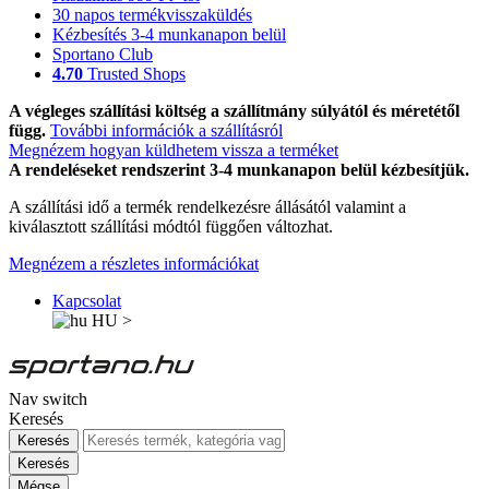
30 napos termékvisszaküldés
Kézbesítés 3-4 munkanapon belül
Sportano Club
4.70
Trusted Shops
A végleges szállítási költség a szállítmány súlyától és méretétől
függ.
További információk a szállításról
Megnézem hogyan küldhetem vissza a terméket
A rendeléseket rendszerint 3-4 munkanapon belül kézbesítjük.
A szállítási idő a termék rendelkezésre állásától valamint a
kiválasztott szállítási módtól függően változhat.
Megnézem a részletes információkat
Kapcsolat
HU
>
Nav switch
Keresés
Keresés
Keresés
Mégse