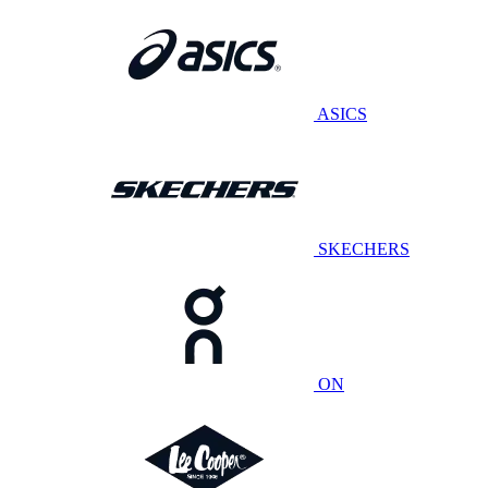
ASICS
SKECHERS
ON