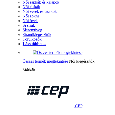
Női sapkák és kalapok
Női táskák
Női vesék és tasakok
Női zokni
Női övek
Sí sisak
Síszemüveg
Strandkiegészítők
Törülközők
Láss többet...
Összes termék megtekintése
Női kiegészítők
Márkák
CEP