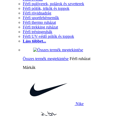
Férfi pulóverek, polárok és szvetterek
Férfi pólók, trikók és toppok
Férfi rövidnadrág
Férfi sportfehérneműk
Férfi thermo ruházat
Férfi trekking ruházat
Férfi tréningruhák
Férfi UV-védő pólók és toppok
Láss többet...
Összes termék megtekintése
Férfi ruházat
Márkák
Nike