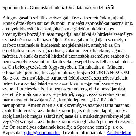
Sportano.hu - Gondoskodunk az Ön adatainak védelméről
A legmagasabb szintű sportszolgáltatásokat szeretnénk nyújtani.
Ennek érdekében sütiket és mobil hirdetési azonosítókat használunk,
amelyek biztosítják a szolgáltatás megfelelő működését, és
amennyiben hozzájárulását megadja, analitikai és hirdetés személyre
szabási célokra is felhasználjuk. Ez magában foglalja a személyre
szabott tartalmak és hirdetések megjelenítését, amelyek az Ön
érdeklődési köreihez igazodnak, valamint ezek hatékonyságának
mérését. A sütik és mobil hirdetési azonosítók személyre szabott és
nem személyre szabott reklámtevékenységekhez is felhasználhatók -
az Ön beleegyezésének függvényében. Ha rákattint a „Mindent
elfogadok” gombra, hozzájárul ahhoz, hogy a SPORTANO.COM
Sp. z o.o. és megbízható partnerei feldolgozzák személyes adatait,
beleértve a szolgáltatásban és azon kívül megjelenő személyre
szabott hirdetéseket is. Ha nem szeretné megadni a hozzájárulást,
szeretné korlátozni annak terjedelmét, vagy vissza szeretné vonni
már megadott hozzájárulását, kérjük, lépjen a „Beállítások”
menüpontra. Amennyiben a sütik személyes adatokat tartalmaznak,
azok feldolgozása az adminisztrátor jogos érdekén alapul, amely a
szolgáltatások magas szintű nyújtását és a marketingtevékenységek
végzését szolgálja az adminisztrátor és megbízható partnerei részére.
Az Ön személyes adatainak kezelője a Sportano.com Sp. z o.o.
Kapcsolat:
gdpr@sportano.hu
. További információk a
Adatvédelmi