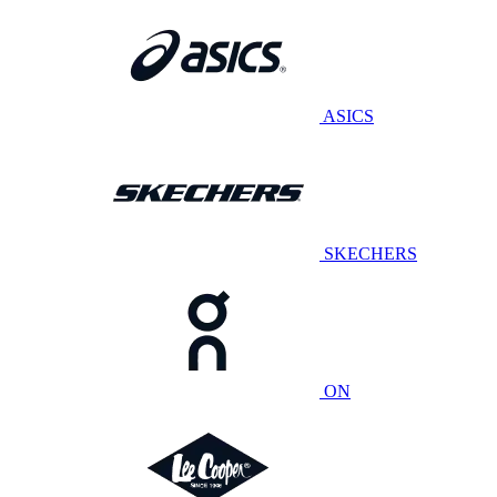
ASICS
SKECHERS
ON