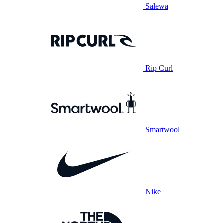
Salewa
Rip Curl
Smartwool
Nike