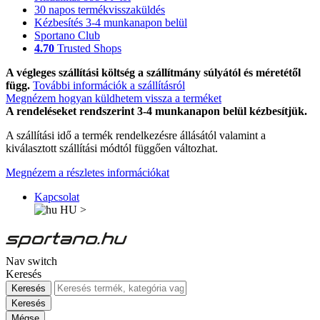
30 napos termékvisszaküldés
Kézbesítés 3-4 munkanapon belül
Sportano Club
4.70
Trusted Shops
A végleges szállítási költség a szállítmány súlyától és méretétől
függ.
További információk a szállításról
Megnézem hogyan küldhetem vissza a terméket
A rendeléseket rendszerint 3-4 munkanapon belül kézbesítjük.
A szállítási idő a termék rendelkezésre állásától valamint a
kiválasztott szállítási módtól függően változhat.
Megnézem a részletes információkat
Kapcsolat
HU
>
Nav switch
Keresés
Keresés
Keresés
Mégse