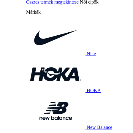
Összes termék megtekintése
Női cipők
Márkák
Nike
HOKA
New Balance