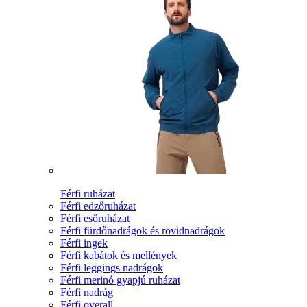
Férfi ruházat
Férfi edzőruházat
Férfi esőruházat
Férfi fürdőnadrágok és rövidnadrágok
Férfi ingek
Férfi kabátok és mellények
Férfi leggings nadrágok
Férfi merinó gyapjú ruházat
Férfi nadrág
Férfi overall