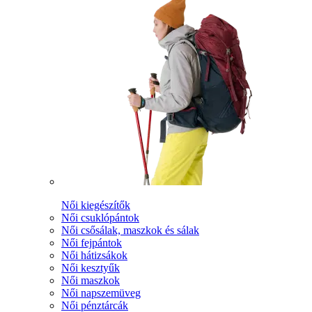
Női kiegészítők
Női csuklópántok
Női csősálak, maszkok és sálak
Női fejpántok
Női hátizsákok
Női kesztyűk
Női maszkok
Női napszemüveg
Női pénztárcák