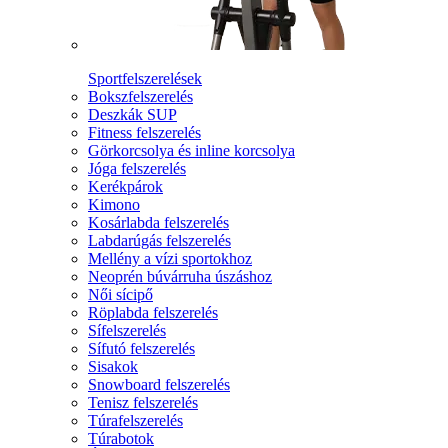
Sportfelszerelések
Bokszfelszerelés
Deszkák SUP
Fitness felszerelés
Görkorcsolya és inline korcsolya
Jóga felszerelés
Kerékpárok
Kimono
Kosárlabda felszerelés
Labdarúgás felszerelés
Mellény a vízi sportokhoz
Neoprén búvárruha úszáshoz
Női sícipő
Röplabda felszerelés
Sífelszerelés
Sífutó felszerelés
Sisakok
Snowboard felszerelés
Tenisz felszerelés
Túrafelszerelés
Túrabotok