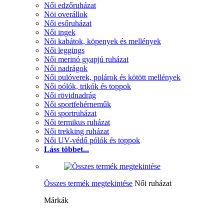
Női edzőruházat
Nöi overállok
Női esőruházat
Női ingek
Női kabátok, köpenyek és mellények
Női leggings
Női merinó gyapjú ruházat
Női nadrágok
Női pulóverek, polárok és kötött mellények
Női pólók, trikók és toppok
Női rövidnadrág
Női sportfehérneműk
Női sportruházat
Női termikus ruházat
Női trekking ruházat
Női UV-védő pólók és toppok
Láss többet...
Összes termék megtekintése
Női ruházat
Márkák