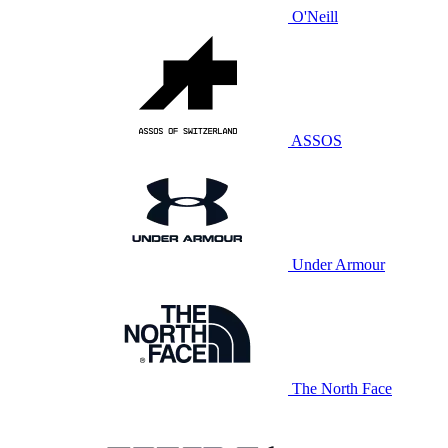
O'Neill
ASSOS
Under Armour
The North Face