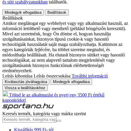
és süti szabályzatunkban
találhatók.
Mindegyik elfogadása
Beállítások
Beállítások
Amikor meglátogat egy webhelyet vagy egy alkalmazást használ, az
információ letölthető vagy menthető (például böngészőn keresztül).
Mivel azt szeretnénk, hogy Ön döntse el, hogyan használja
szolgáltatásainkat, bizonyos típusú cookie-k vagy hasonló
technológiák használatát saját maga szabályozhatja. Kattintson az
egyes kategóriák fejlécére, ha többet szeretne megtudni, és
módosíthatja beállításait. Ha elutasít bizonyos sütiket vagy hasonló
technológiákat, az nem alapvető tartalom megjelenítését vagy
szolgáltatásaink bizonyos funkcióinak elérhetetlenségét
eredményezheti.
Leírás kibontása
Leírás összecsukása
További információ
Kiválasztás jóváhagyása
Mindegyik elfogadása
Vissza a beállításokhoz
Töltsd le az alkalmazást és nyerj egy 3500 Ft értékű
kuponkódot!
Keresés termék, kategória vagy márka szerint
Kiszállítás 999 Ft- tól