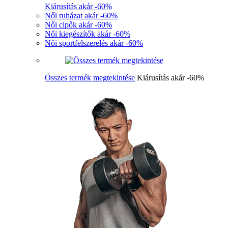
Kiárusítás akár -60%
Női ruházat akár -60%
Női cipők akár -60%
Női kiegészítők akár -60%
Női sportfelszerelés akár -60%
Összes termék megtekintése
Kiárusítás akár -60%