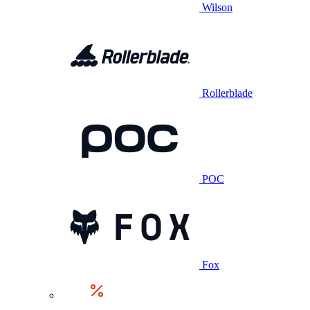
Wilson
Rollerblade
POC
Fox