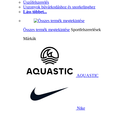
Úszófelszerelés
Uszonyok búvárkodáshoz és snorkelinghez
Láss többet...
Összes termék megtekintése
Sportfelszerelések
Márkák
AQUASTIC
Nike