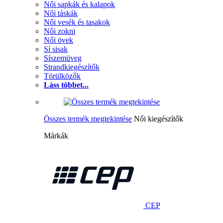
Női sapkák és kalapok
Női táskák
Női vesék és tasakok
Női zokni
Női övek
Sí sisak
Síszemüveg
Strandkiegészítők
Törülközők
Láss többet...
Összes termék megtekintése
Női kiegészítők
Márkák
CEP