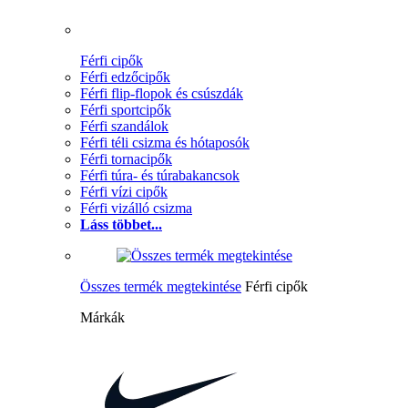
Férfi cipők
Férfi edzőcipők
Férfi flip-flopok és csúszdák
Férfi sportcipők
Férfi szandálok
Férfi téli csizma és hótaposók
Férfi tornacipők
Férfi túra- és túrabakancsok
Férfi vízi cipők
Férfi vizálló csizma
Láss többet...
Összes termék megtekintése
Férfi cipők
Márkák