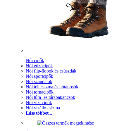
Női cipők
Női edzőcipők
Női flip-flopok és csúszdák
Női sportcipők
Női szandálok
Női téli csizma és hótaposók
Női tornacipők
Női túra- és túrabakancsok
Női vízi cipők
Női vizálló csizma
Láss többet...