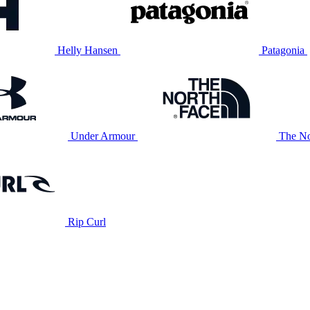
Helly Hansen
Patagonia
Under Armour
The No
Rip Curl