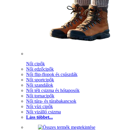
Női cipők
Női edzőcipők
Női flip-flopok és csúszdák
Női sportcipők
Női szandálok
Női téli csizma és hótaposók
Női tornacipők
Női túra- és túrabakancsok
Női vízi cipők
Női vizálló csizma
Láss többet...