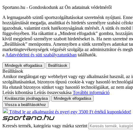
Sportano.hu - Gondoskodunk az Ön adatainak védelméről
A legmagasabb szintű sportszolgáltatásokat szeretnénk nyújtani. Enne
hozzájárulását megadja, analitikai és hirdetés személyre szabási célok
igazodnak, valamint ezek hatékonyságának mérését. A sütik és mobil 
függvényében. Ha rákattint a „Mindent elfogadok” gombra, hozzájáru
kívül megjelenő személyre szabott hirdetéseket is. Ha nem szeretné me
„Beállítások” menüpontra. Amennyiben a sütik személyes adatokat tart
marketingtevékenységek végzését szolgálja az adminisztrátor és megb
a
Adatvédelmi és süti szabályzatunkban
találhatók.
Mindegyik elfogadása
Beállítások
Beállítások
Amikor meglátogat egy webhelyet vagy egy alkalmazást használ, az in
szolgáltatásainkat, bizonyos típusú cookie-k vagy hasonló technológiák
Ha elutasít bizonyos sütiket vagy hasonló technológiákat, az nem alap
Leírás kibontása
Leírás összecsukása
További információ
Kiválasztás jóváhagyása
Mindegyik elfogadása
Vissza a beállításokhoz
Töltsd le az alkalmazást és nyerj egy 3500 Ft értékű kuponkódot!
Keresés termék, kategória vagy márka szerint