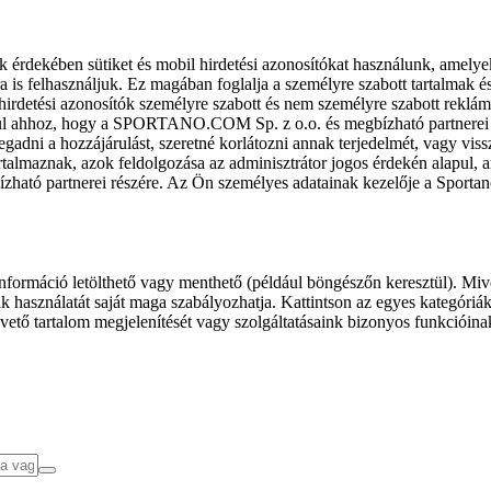
k érdekében sütiket és mobil hirdetési azonosítókat használunk, amelye
ra is felhasználjuk. Ez magában foglalja a személyre szabott tartalmak 
hirdetési azonosítók személyre szabott és nem személyre szabott rekl
l ahhoz, hogy a SPORTANO.COM Sp. z o.o. és megbízható partnerei fel
gadni a hozzájárulást, szeretné korlátozni annak terjedelmét, vagy viss
almaznak, azok feldolgozása az adminisztrátor jogos érdekén alapul, am
ízható partnerei részére. Az Ön személyes adatainak kezelője a Sporta
formáció letölthető vagy menthető (például böngészőn keresztül). Mive
 használatát saját maga szabályozhatja. Kattintson az egyes kategóriák f
vető tartalom megjelenítését vagy szolgáltatásaink bizonyos funkcióina