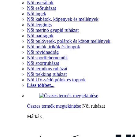
Nöi overállok
Női esőruházat
Női ingek
Női kabátok, köpenyek és mellények
Női leggings
Női merinó gyapjú ruházat
Női nadrágok
Női pulóverek, polárok és kötött mellények
Női pólók, trikók és toppok
Női rövidnadrág
Női sportfehérneműk
Női sportruházat
Női termikus ruházat
Női trekking ruházat
Női UV-védő pólók és toppok
Láss többet...
Összes termék megtekintése
Női ruházat
Márkák