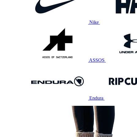
Nike
ASSOS
Endura