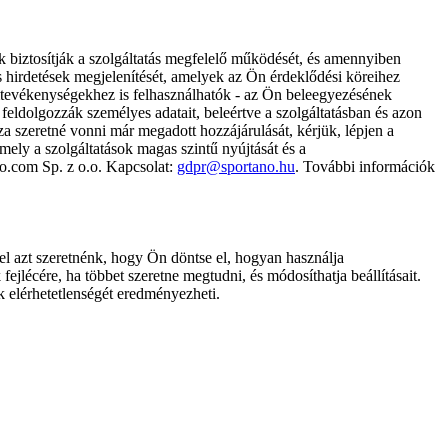
k biztosítják a szolgáltatás megfelelő működését, és amennyiben
és hirdetések megjelenítését, amelyek az Ön érdeklődési köreihez
ámtevékenységekhez is felhasználhatók - az Ön beleegyezésének
dolgozzák személyes adatait, beleértve a szolgáltatásban és azon
za szeretné vonni már megadott hozzájárulását, kérjük, lépjen a
ely a szolgáltatások magas szintű nyújtását és a
no.com Sp. z o.o. Kapcsolat:
gdpr@sportano.hu
. További információk
l azt szeretnénk, hogy Ön döntse el, hogyan használja
ejlécére, ha többet szeretne megtudni, és módosíthatja beállításait.
k elérhetetlenségét eredményezheti.