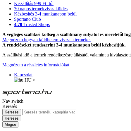
Kiszállítás 999 Ft- tól
30 napos termékvisszaküldés
Kézbesítés 3-4 munkanapon belül
Sportano Club
4.70
Trusted Shops
A végleges szállítási költség a szállítmány súlyától és méretétől füg
Megnézem hogyan küldhetem vissza a terméket
A rendeléseket rendszerint 3-4 munkanapon belül kézbesítjük.
A szállítási idő a termék rendelkezésre állásától valamint a kiválasztot
Megnézem a részletes információkat
Kapcsolat
HU
>
Nav switch
Keresés
Keresés
Keresés
Mégse