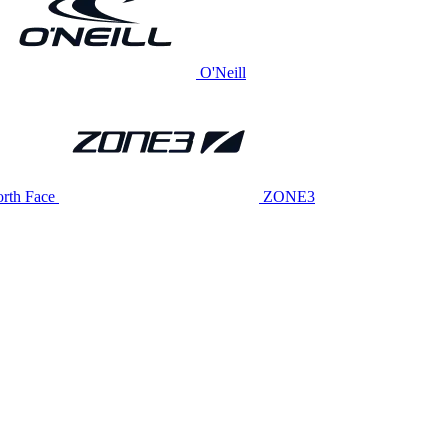
O'Neill
rth Face
ZONE3