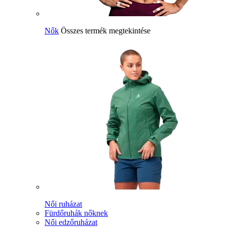
Nők
Összes termék megtekintése
Női ruházat
Fürdőruhák nőknek
Női edzőruházat