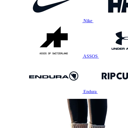
Nike
ASSOS
Endura