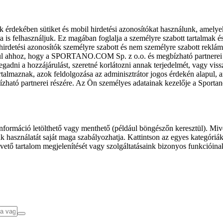
k érdekében sütiket és mobil hirdetési azonosítókat használunk, amelye
ra is felhasználjuk. Ez magában foglalja a személyre szabott tartalmak 
hirdetési azonosítók személyre szabott és nem személyre szabott rekl
l ahhoz, hogy a SPORTANO.COM Sp. z o.o. és megbízható partnerei fel
gadni a hozzájárulást, szeretné korlátozni annak terjedelmét, vagy viss
almaznak, azok feldolgozása az adminisztrátor jogos érdekén alapul, am
ízható partnerei részére. Az Ön személyes adatainak kezelője a Sporta
formáció letölthető vagy menthető (például böngészőn keresztül). Mive
 használatát saját maga szabályozhatja. Kattintson az egyes kategóriák f
vető tartalom megjelenítését vagy szolgáltatásaink bizonyos funkcióina