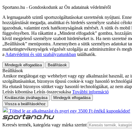
Sportano.hu - Gondoskodunk az Ön adatainak védelméről
A legmagasabb szintű sportszolgáltatásokat szeretnénk nyújtani. Enne
hozzájárulását megadja, analitikai és hirdetés személyre szabási célok
igazodnak, valamint ezek hatékonyságának mérését. A sütik és mobil 
függvényében. Ha rákattint a „Mindent elfogadok” gombra, hozzájáru
kívül megjelenő személyre szabott hirdetéseket is. Ha nem szeretné me
„Beállítások” menüpontra. Amennyiben a sütik személyes adatokat tart
marketingtevékenységek végzését szolgálja az adminisztrátor és megb
a
Adatvédelmi és süti szabályzatunkban
találhatók.
Mindegyik elfogadása
Beállítások
Beállítások
Amikor meglátogat egy webhelyet vagy egy alkalmazást használ, az in
szolgáltatásainkat, bizonyos típusú cookie-k vagy hasonló technológiák
Ha elutasít bizonyos sütiket vagy hasonló technológiákat, az nem alap
Leírás kibontása
Leírás összecsukása
További információ
Kiválasztás jóváhagyása
Mindegyik elfogadása
Vissza a beállításokhoz
Töltsd le az alkalmazást és nyerj egy 3500 Ft értékű kuponkódot!
Keresés termék, kategória vagy márka szerint