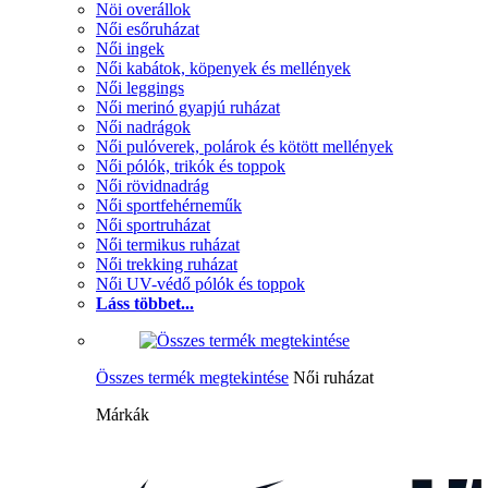
Nöi overállok
Női esőruházat
Női ingek
Női kabátok, köpenyek és mellények
Női leggings
Női merinó gyapjú ruházat
Női nadrágok
Női pulóverek, polárok és kötött mellények
Női pólók, trikók és toppok
Női rövidnadrág
Női sportfehérneműk
Női sportruházat
Női termikus ruházat
Női trekking ruházat
Női UV-védő pólók és toppok
Láss többet...
Összes termék megtekintése
Női ruházat
Márkák