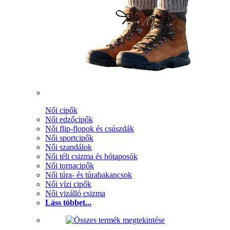
Női cipők
Női edzőcipők
Női flip-flopok és csúszdák
Női sportcipők
Női szandálok
Női téli csizma és hótaposók
Női tornacipők
Női túra- és túrabakancsok
Női vízi cipők
Női vizálló csizma
Láss többet...