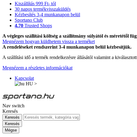
Kiszállítás 999 Ft- tól
30 napos termékvisszaküldés
Kézbesítés 3-4 munkanapon belül
Sportano Club
4.70
Trusted Shops
A végleges szállítási költség a szállítmány súlyától és méretétől füg
Megnézem hogyan küldhetem vissza a terméket
A rendeléseket rendszerint 3-4 munkanapon belül kézbesítjük.
A szállítási idő a termék rendelkezésre állásától valamint a kiválasztot
Megnézem a részletes információkat
Kapcsolat
HU
>
Nav switch
Keresés
Keresés
Keresés
Mégse