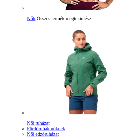
Nők
Összes termék megtekintése
Női ruházat
Fürdőruhák nőknek
Női edzőruházat