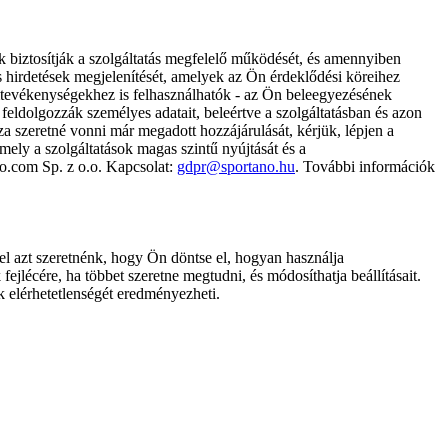
k biztosítják a szolgáltatás megfelelő működését, és amennyiben
és hirdetések megjelenítését, amelyek az Ön érdeklődési köreihez
ámtevékenységekhez is felhasználhatók - az Ön beleegyezésének
dolgozzák személyes adatait, beleértve a szolgáltatásban és azon
za szeretné vonni már megadott hozzájárulását, kérjük, lépjen a
ely a szolgáltatások magas szintű nyújtását és a
no.com Sp. z o.o. Kapcsolat:
gdpr@sportano.hu
. További információk
l azt szeretnénk, hogy Ön döntse el, hogyan használja
ejlécére, ha többet szeretne megtudni, és módosíthatja beállításait.
k elérhetetlenségét eredményezheti.