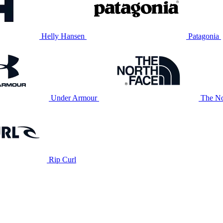
Helly Hansen
Patagonia
Under Armour
The No
Rip Curl