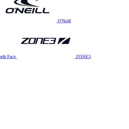
O'Neill
rth Face
ZONE3