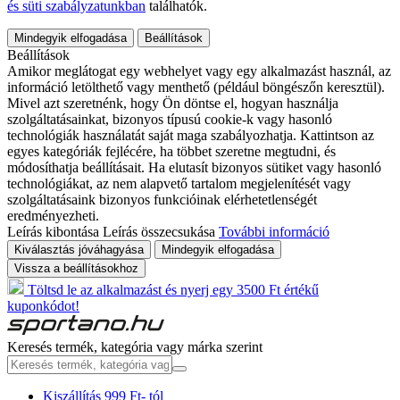
és süti szabályzatunkban
találhatók.
Mindegyik elfogadása
Beállítások
Beállítások
Amikor meglátogat egy webhelyet vagy egy alkalmazást használ, az
információ letölthető vagy menthető (például böngészőn keresztül).
Mivel azt szeretnénk, hogy Ön döntse el, hogyan használja
szolgáltatásainkat, bizonyos típusú cookie-k vagy hasonló
technológiák használatát saját maga szabályozhatja. Kattintson az
egyes kategóriák fejlécére, ha többet szeretne megtudni, és
módosíthatja beállításait. Ha elutasít bizonyos sütiket vagy hasonló
technológiákat, az nem alapvető tartalom megjelenítését vagy
szolgáltatásaink bizonyos funkcióinak elérhetetlenségét
eredményezheti.
Leírás kibontása
Leírás összecsukása
További információ
Kiválasztás jóváhagyása
Mindegyik elfogadása
Vissza a beállításokhoz
Töltsd le az alkalmazást és nyerj egy 3500 Ft értékű
kuponkódot!
Keresés termék, kategória vagy márka szerint
Kiszállítás 999 Ft- tól