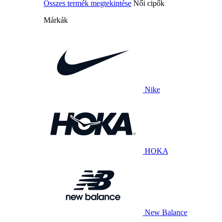
Összes termék megtekintése
Női cipők
Márkák
Nike
HOKA
New Balance