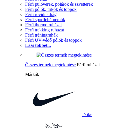
Férfi pulóverek, polárok és szvetterek
Férfi pólók, trikók és toppok
Férfi rövidnadrág
Férfi sportfehérneműk
Férfi thermo ruházat
Férfi trekking ruházat
Férfi tréningruhák
Férfi UV-védő pólók és toppok
Láss többet...
Összes termék megtekintése
Férfi ruházat
Márkák
Nike