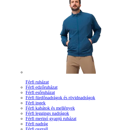
Férfi ruházat
Férfi edzőruházat
Férfi esőruházat
Férfi fürdőnadrágok és rövidnadrágok
Férfi ingek
Férfi kabátok és mellények
Férfi leggings nadrágok
Férfi merinó gyapjú ruházat
Férfi nadrág
Férfi overall