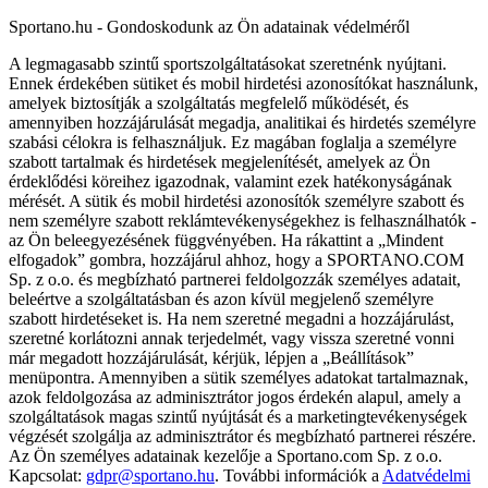
Sportano.hu - Gondoskodunk az Ön adatainak védelméről
A legmagasabb szintű sportszolgáltatásokat szeretnénk nyújtani.
Ennek érdekében sütiket és mobil hirdetési azonosítókat használunk,
amelyek biztosítják a szolgáltatás megfelelő működését, és
amennyiben hozzájárulását megadja, analitikai és hirdetés személyre
szabási célokra is felhasználjuk. Ez magában foglalja a személyre
szabott tartalmak és hirdetések megjelenítését, amelyek az Ön
érdeklődési köreihez igazodnak, valamint ezek hatékonyságának
mérését. A sütik és mobil hirdetési azonosítók személyre szabott és
nem személyre szabott reklámtevékenységekhez is felhasználhatók -
az Ön beleegyezésének függvényében. Ha rákattint a „Mindent
elfogadok” gombra, hozzájárul ahhoz, hogy a SPORTANO.COM
Sp. z o.o. és megbízható partnerei feldolgozzák személyes adatait,
beleértve a szolgáltatásban és azon kívül megjelenő személyre
szabott hirdetéseket is. Ha nem szeretné megadni a hozzájárulást,
szeretné korlátozni annak terjedelmét, vagy vissza szeretné vonni
már megadott hozzájárulását, kérjük, lépjen a „Beállítások”
menüpontra. Amennyiben a sütik személyes adatokat tartalmaznak,
azok feldolgozása az adminisztrátor jogos érdekén alapul, amely a
szolgáltatások magas szintű nyújtását és a marketingtevékenységek
végzését szolgálja az adminisztrátor és megbízható partnerei részére.
Az Ön személyes adatainak kezelője a Sportano.com Sp. z o.o.
Kapcsolat:
gdpr@sportano.hu
. További információk a
Adatvédelmi