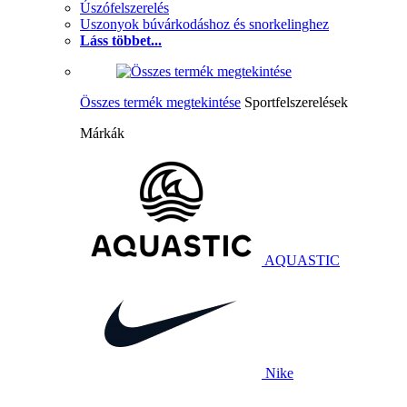
Úszófelszerelés
Uszonyok búvárkodáshoz és snorkelinghez
Láss többet...
Összes termék megtekintése
Sportfelszerelések
Márkák
AQUASTIC
Nike