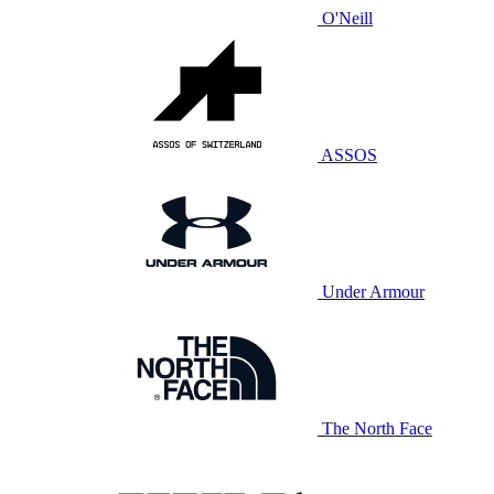
O'Neill
ASSOS
Under Armour
The North Face