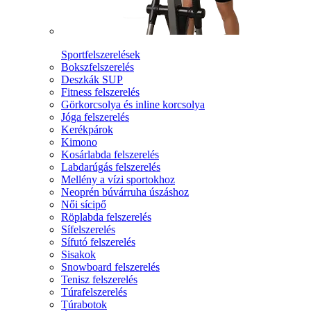
Sportfelszerelések
Bokszfelszerelés
Deszkák SUP
Fitness felszerelés
Görkorcsolya és inline korcsolya
Jóga felszerelés
Kerékpárok
Kimono
Kosárlabda felszerelés
Labdarúgás felszerelés
Mellény a vízi sportokhoz
Neoprén búvárruha úszáshoz
Női sícipő
Röplabda felszerelés
Sífelszerelés
Sífutó felszerelés
Sisakok
Snowboard felszerelés
Tenisz felszerelés
Túrafelszerelés
Túrabotok