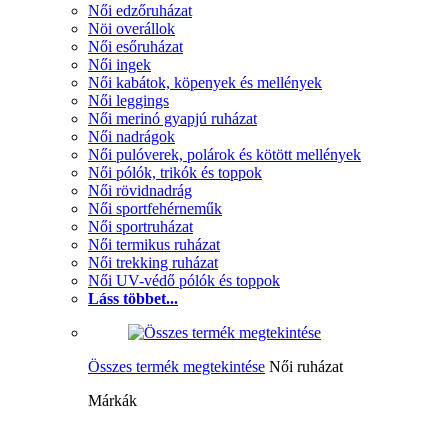
Női edzőruházat
Nöi overállok
Női esőruházat
Női ingek
Női kabátok, köpenyek és mellények
Női leggings
Női merinó gyapjú ruházat
Női nadrágok
Női pulóverek, polárok és kötött mellények
Női pólók, trikók és toppok
Női rövidnadrág
Női sportfehérneműk
Női sportruházat
Női termikus ruházat
Női trekking ruházat
Női UV-védő pólók és toppok
Láss többet...
Összes termék megtekintése
Női ruházat
Márkák