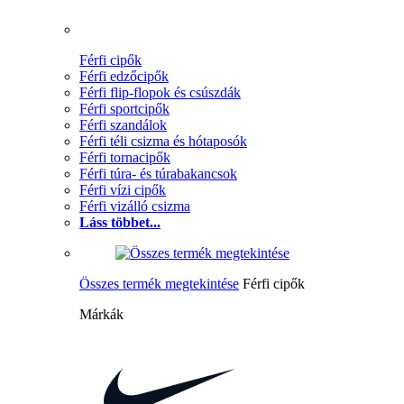
Férfi cipők
Férfi edzőcipők
Férfi flip-flopok és csúszdák
Férfi sportcipők
Férfi szandálok
Férfi téli csizma és hótaposók
Férfi tornacipők
Férfi túra- és túrabakancsok
Férfi vízi cipők
Férfi vizálló csizma
Láss többet...
Összes termék megtekintése
Férfi cipők
Márkák