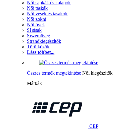
Női sapkák és kalapok
Női táskák
Női vesék és tasakok
Női zokni
Női övek
Sí sisak
Síszemüveg
Strandkiegészítők
Törülközők
Láss többet...
Összes termék megtekintése
Női kiegészítők
Márkák
CEP