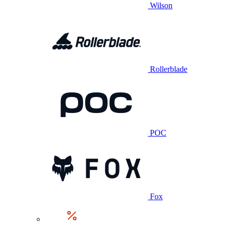
Wilson
Rollerblade
POC
Fox