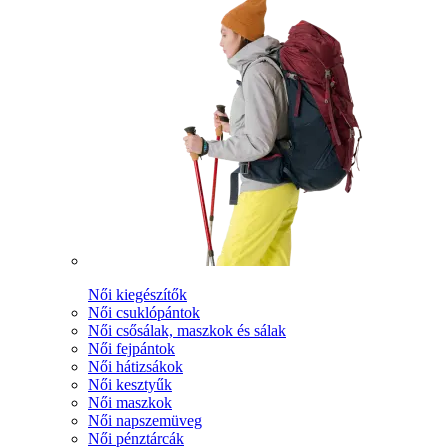
Női kiegészítők
Női csuklópántok
Női csősálak, maszkok és sálak
Női fejpántok
Női hátizsákok
Női kesztyűk
Női maszkok
Női napszemüveg
Női pénztárcák