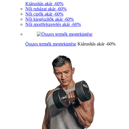
Kiárusítás akár -60%
Női ruházat akár -60%
Női cipők akár -60%
Női kiegészítők akár -60%
Női sportfelszerelés akár -60%
Összes termék megtekintése
Kiárusítás akár -60%