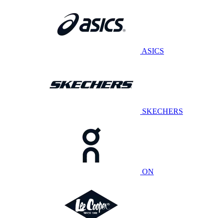
ASICS
SKECHERS
ON