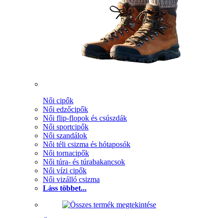
Női cipők
Női edzőcipők
Női flip-flopok és csúszdák
Női sportcipők
Női szandálok
Női téli csizma és hótaposók
Női tornacipők
Női túra- és túrabakancsok
Női vízi cipők
Női vizálló csizma
Láss többet...