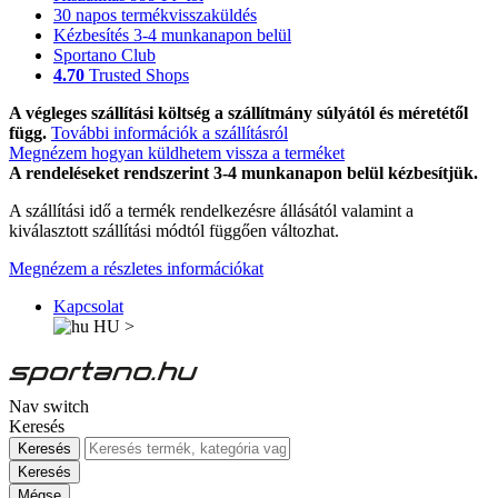
30 napos termékvisszaküldés
Kézbesítés 3-4 munkanapon belül
Sportano Club
4.70
Trusted Shops
A végleges szállítási költség a szállítmány súlyától és méretétől
függ.
További információk a szállításról
Megnézem hogyan küldhetem vissza a terméket
A rendeléseket rendszerint 3-4 munkanapon belül kézbesítjük.
A szállítási idő a termék rendelkezésre állásától valamint a
kiválasztott szállítási módtól függően változhat.
Megnézem a részletes információkat
Kapcsolat
HU
>
Nav switch
Keresés
Keresés
Keresés
Mégse