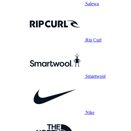
Salewa
Rip Curl
Smartwool
Nike