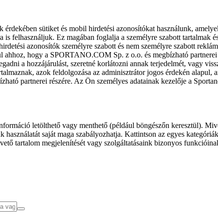
k érdekében sütiket és mobil hirdetési azonosítókat használunk, amelye
ra is felhasználjuk. Ez magában foglalja a személyre szabott tartalmak 
hirdetési azonosítók személyre szabott és nem személyre szabott rekl
l ahhoz, hogy a SPORTANO.COM Sp. z o.o. és megbízható partnerei fel
gadni a hozzájárulást, szeretné korlátozni annak terjedelmét, vagy viss
almaznak, azok feldolgozása az adminisztrátor jogos érdekén alapul, am
ízható partnerei részére. Az Ön személyes adatainak kezelője a Sporta
formáció letölthető vagy menthető (például böngészőn keresztül). Mive
 használatát saját maga szabályozhatja. Kattintson az egyes kategóriák f
vető tartalom megjelenítését vagy szolgáltatásaink bizonyos funkcióina