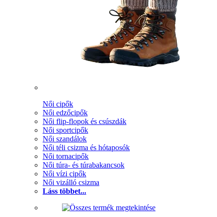
Női cipők
Női edzőcipők
Női flip-flopok és csúszdák
Női sportcipők
Női szandálok
Női téli csizma és hótaposók
Női tornacipők
Női túra- és túrabakancsok
Női vízi cipők
Női vizálló csizma
Láss többet...