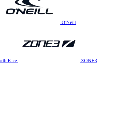
O'Neill
rth Face
ZONE3