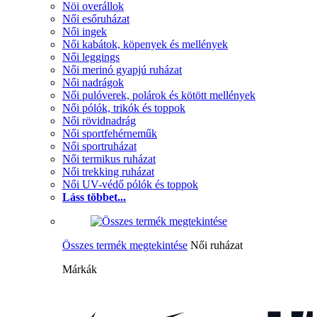
Nöi overállok
Női esőruházat
Női ingek
Női kabátok, köpenyek és mellények
Női leggings
Női merinó gyapjú ruházat
Női nadrágok
Női pulóverek, polárok és kötött mellények
Női pólók, trikók és toppok
Női rövidnadrág
Női sportfehérneműk
Női sportruházat
Női termikus ruházat
Női trekking ruházat
Női UV-védő pólók és toppok
Láss többet...
Összes termék megtekintése
Női ruházat
Márkák