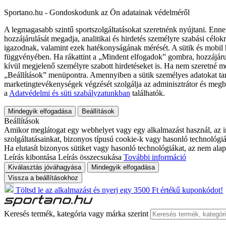
Sportano.hu - Gondoskodunk az Ön adatainak védelméről
A legmagasabb szintű sportszolgáltatásokat szeretnénk nyújtani. Enne
hozzájárulását megadja, analitikai és hirdetés személyre szabási célok
igazodnak, valamint ezek hatékonyságának mérését. A sütik és mobil 
függvényében. Ha rákattint a „Mindent elfogadok” gombra, hozzájáru
kívül megjelenő személyre szabott hirdetéseket is. Ha nem szeretné me
„Beállítások” menüpontra. Amennyiben a sütik személyes adatokat tart
marketingtevékenységek végzését szolgálja az adminisztrátor és megb
a
Adatvédelmi és süti szabályzatunkban
találhatók.
Mindegyik elfogadása
Beállítások
Beállítások
Amikor meglátogat egy webhelyet vagy egy alkalmazást használ, az in
szolgáltatásainkat, bizonyos típusú cookie-k vagy hasonló technológiák
Ha elutasít bizonyos sütiket vagy hasonló technológiákat, az nem alap
Leírás kibontása
Leírás összecsukása
További információ
Kiválasztás jóváhagyása
Mindegyik elfogadása
Vissza a beállításokhoz
Töltsd le az alkalmazást és nyerj egy 3500 Ft értékű kuponkódot!
Keresés termék, kategória vagy márka szerint