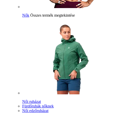
Nők
Összes termék megtekintése
Női ruházat
Fürdőruhák nőknek
Női edzőruházat