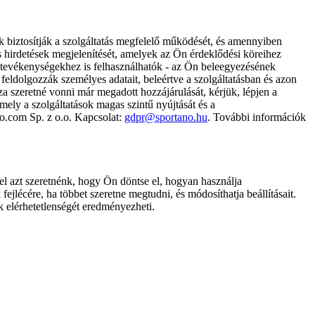
k biztosítják a szolgáltatás megfelelő működését, és amennyiben
és hirdetések megjelenítését, amelyek az Ön érdeklődési köreihez
ámtevékenységekhez is felhasználhatók - az Ön beleegyezésének
dolgozzák személyes adatait, beleértve a szolgáltatásban és azon
za szeretné vonni már megadott hozzájárulását, kérjük, lépjen a
ely a szolgáltatások magas szintű nyújtását és a
no.com Sp. z o.o. Kapcsolat:
gdpr@sportano.hu
. További információk
l azt szeretnénk, hogy Ön döntse el, hogyan használja
ejlécére, ha többet szeretne megtudni, és módosíthatja beállításait.
k elérhetetlenségét eredményezheti.