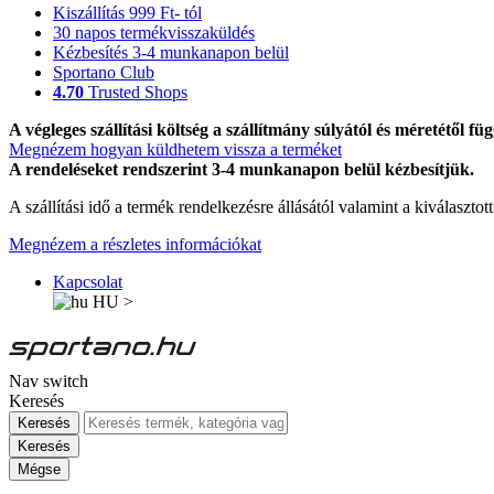
Kiszállítás 999 Ft- tól
30 napos termékvisszaküldés
Kézbesítés 3-4 munkanapon belül
Sportano Club
4.70
Trusted Shops
A végleges szállítási költség a szállítmány súlyától és méretétől füg
Megnézem hogyan küldhetem vissza a terméket
A rendeléseket rendszerint 3-4 munkanapon belül kézbesítjük.
A szállítási idő a termék rendelkezésre állásától valamint a kiválasztot
Megnézem a részletes információkat
Kapcsolat
HU
>
Nav switch
Keresés
Keresés
Keresés
Mégse