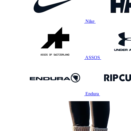
Nike
ASSOS
Endura