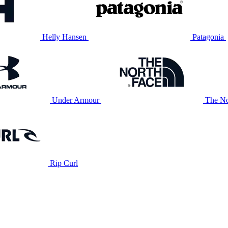
Helly Hansen
Patagonia
Under Armour
The No
Rip Curl