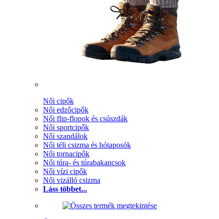
Női cipők
Női edzőcipők
Női flip-flopok és csúszdák
Női sportcipők
Női szandálok
Női téli csizma és hótaposók
Női tornacipők
Női túra- és túrabakancsok
Női vízi cipők
Női vizálló csizma
Láss többet...