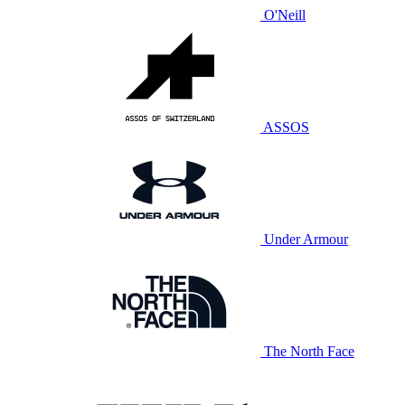
O'Neill
ASSOS
Under Armour
The North Face