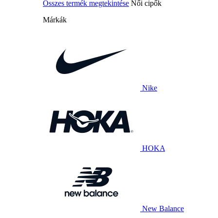
Összes termék megtekintése
Női cipők
Márkák
Nike
HOKA
New Balance