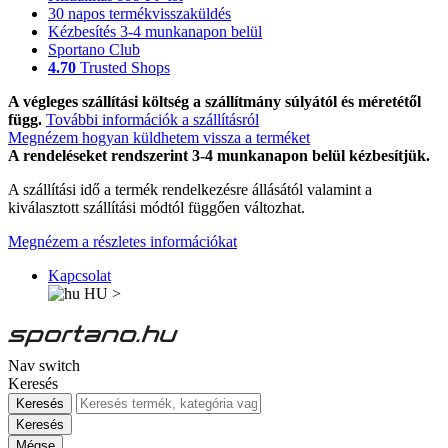
30 napos termékvisszaküldés
Kézbesítés 3-4 munkanapon belül
Sportano Club
4.70
Trusted Shops
A végleges szállítási költség a szállítmány súlyától és méretétől
függ.
További információk a szállításról
Megnézem hogyan küldhetem vissza a terméket
A rendeléseket rendszerint 3-4 munkanapon belül kézbesítjük.
A szállítási idő a termék rendelkezésre állásától valamint a
kiválasztott szállítási módtól függően változhat.
Megnézem a részletes információkat
Kapcsolat
HU
>
Nav switch
Keresés
Keresés
Keresés
Mégse