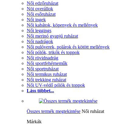
Női edzőruházat
Nöi overállok
Női esőruházat
Női ingek
Női kabátok, köpenyek és mellények
Női leggings
Női merinó gyapjú ruházat
Női nadrágok
Női pulóverek, polárok és kötött mellények
Női pólók, trikók és toppok
Női rövidnadrág
Női sportfehérneműk
Női sportruházat
Női termikus ruházat
Női trekking ruházat
Női UV-védő pólók és toppok
Láss többet...
Összes termék megtekintése
Női ruházat
Márkák