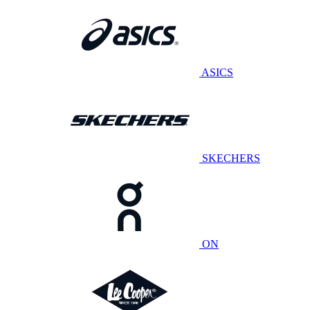
ASICS
SKECHERS
ON