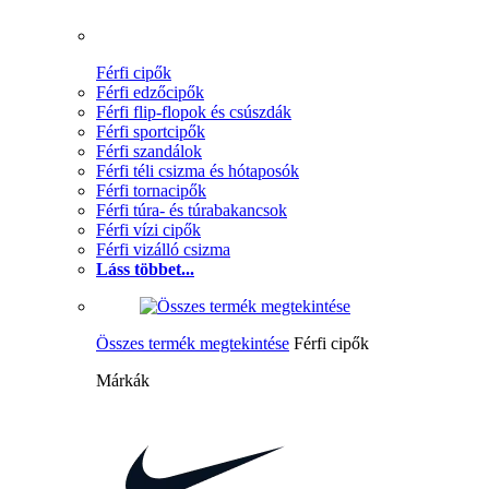
Férfi cipők
Férfi edzőcipők
Férfi flip-flopok és csúszdák
Férfi sportcipők
Férfi szandálok
Férfi téli csizma és hótaposók
Férfi tornacipők
Férfi túra- és túrabakancsok
Férfi vízi cipők
Férfi vizálló csizma
Láss többet...
Összes termék megtekintése
Férfi cipők
Márkák