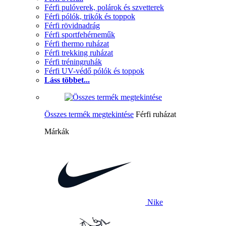
Férfi pulóverek, polárok és szvetterek
Férfi pólók, trikók és toppok
Férfi rövidnadrág
Férfi sportfehérneműk
Férfi thermo ruházat
Férfi trekking ruházat
Férfi tréningruhák
Férfi UV-védő pólók és toppok
Láss többet...
Összes termék megtekintése
Férfi ruházat
Márkák
Nike