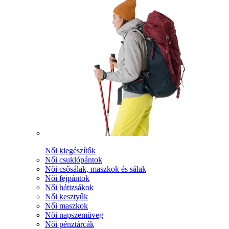
Női kiegészítők
Női csuklópántok
Női csősálak, maszkok és sálak
Női fejpántok
Női hátizsákok
Női kesztyűk
Női maszkok
Női napszemüveg
Női pénztárcák