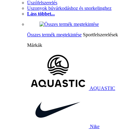
Úszófelszerelés
Uszonyok búvárkodáshoz és snorkelinghez
Láss többet...
Összes termék megtekintése
Sportfelszerelések
Márkák
AQUASTIC
Nike