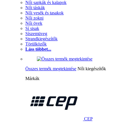
Női sapkák és kalapok
Női táskák
Női vesék és tasakok
Női zokni
Női övek
Sí sisak
Síszemüveg
Strandkiegészítők
Törülközők
Láss többet...
Összes termék megtekintése
Női kiegészítők
Márkák
CEP