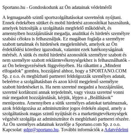
Sportano.hu - Gondoskodunk az Ön adatainak védelméről
A legmagasabb szintű sportszolgáltatásokat szeretnénk nyújtani.
Ennek érdekében sütiket és mobil hirdetési azonosítókat használunk,
amelyek biztosítják a szolgáltatás megfelelő működését, és
amennyiben hozzájárulását megadja, analitikai és hirdetés személyre
szabási célokra is felhasználjuk. Ez magában foglalja a személyre
szabott tartalmak és hirdetések megjelenítését, amelyek az Ön
érdeklődési köreihez igazodnak, valamint ezek hatékonyságának
mérését. A sütik és mobil hirdetési azonosítók személyre szabott és
nem személyre szabott reklámtevékenységekhez is felhasználhatók -
az Ön beleegyezésének függvényében. Ha rákattint a „Mindent
elfogadok” gombra, hozzájárul ahhoz, hogy a SPORTANO.COM
Sp. z o.o. és megbízható partnerei feldolgozzák személyes adatait,
beleértve a szolgáltatásban és azon kívül megjelenő személyre
szabott hirdetéseket is. Ha nem szeretné megadni a hozzájárulást,
szeretné korlátozni annak terjedelmét, vagy vissza szeretné vonni
már megadott hozzájárulását, kérjük, lépjen a „Beállítások”
menüpontra. Amennyiben a sütik személyes adatokat tartalmaznak,
azok feldolgozása az adminisztrátor jogos érdekén alapul, amely a
szolgáltatások magas szintű nyújtását és a marketingtevékenységek
végzését szolgálja az adminisztrátor és megbízható partnerei részére.
Az Ön személyes adatainak kezelője a Sportano.com Sp. z o.o.
Kapcsolat:
gdpr@sportano.hu
. További információk a
Adatvédelmi