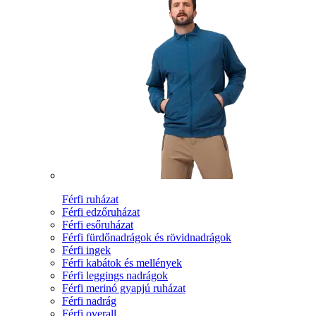
Férfi ruházat
Férfi edzőruházat
Férfi esőruházat
Férfi fürdőnadrágok és rövidnadrágok
Férfi ingek
Férfi kabátok és mellények
Férfi leggings nadrágok
Férfi merinó gyapjú ruházat
Férfi nadrág
Férfi overall