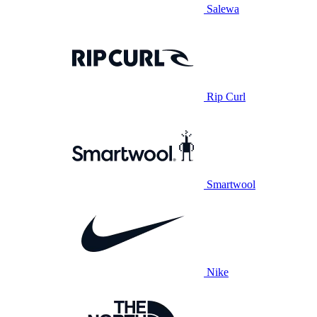
Salewa
Rip Curl
Smartwool
Nike