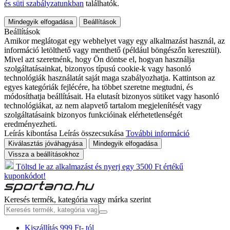
és süti szabályzatunkban
találhatók.
Mindegyik elfogadása
Beállítások
Beállítások
Amikor meglátogat egy webhelyet vagy egy alkalmazást használ, az
információ letölthető vagy menthető (például böngészőn keresztül).
Mivel azt szeretnénk, hogy Ön döntse el, hogyan használja
szolgáltatásainkat, bizonyos típusú cookie-k vagy hasonló
technológiák használatát saját maga szabályozhatja. Kattintson az
egyes kategóriák fejlécére, ha többet szeretne megtudni, és
módosíthatja beállításait. Ha elutasít bizonyos sütiket vagy hasonló
technológiákat, az nem alapvető tartalom megjelenítését vagy
szolgáltatásaink bizonyos funkcióinak elérhetetlenségét
eredményezheti.
Leírás kibontása
Leírás összecsukása
További információ
Kiválasztás jóváhagyása
Mindegyik elfogadása
Vissza a beállításokhoz
Töltsd le az alkalmazást és nyerj egy 3500 Ft értékű
kuponkódot!
Keresés termék, kategória vagy márka szerint
Kiszállítás 999 Ft- tól