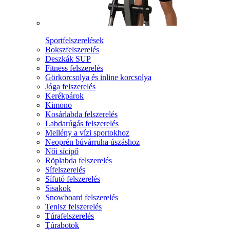
Sportfelszerelések
Bokszfelszerelés
Deszkák SUP
Fitness felszerelés
Görkorcsolya és inline korcsolya
Jóga felszerelés
Kerékpárok
Kimono
Kosárlabda felszerelés
Labdarúgás felszerelés
Mellény a vízi sportokhoz
Neoprén búvárruha úszáshoz
Női sícipő
Röplabda felszerelés
Sífelszerelés
Sífutó felszerelés
Sisakok
Snowboard felszerelés
Tenisz felszerelés
Túrafelszerelés
Túrabotok