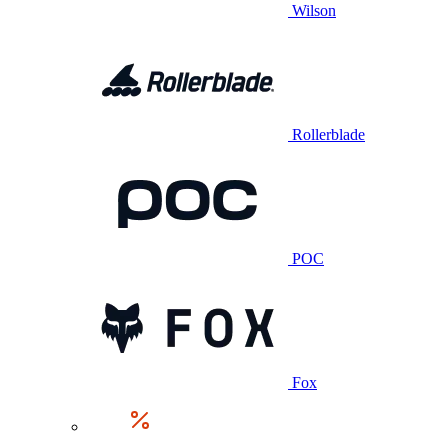
Wilson
Rollerblade
POC
Fox