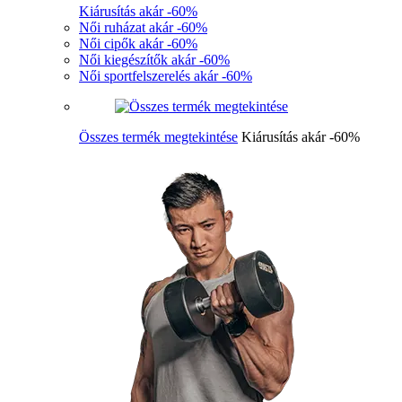
Kiárusítás akár -60%
Női ruházat akár -60%
Női cipők akár -60%
Női kiegészítők akár -60%
Női sportfelszerelés akár -60%
Összes termék megtekintése
Kiárusítás akár -60%