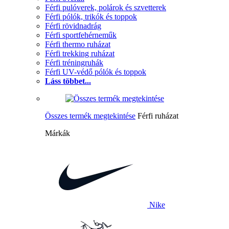
Férfi pulóverek, polárok és szvetterek
Férfi pólók, trikók és toppok
Férfi rövidnadrág
Férfi sportfehérneműk
Férfi thermo ruházat
Férfi trekking ruházat
Férfi tréningruhák
Férfi UV-védő pólók és toppok
Láss többet...
Összes termék megtekintése
Férfi ruházat
Márkák
Nike