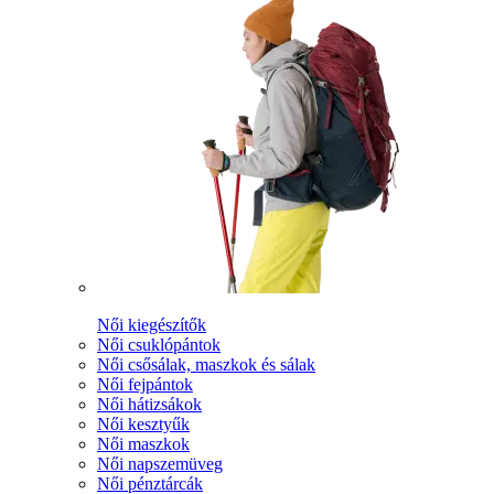
Női kiegészítők
Női csuklópántok
Női csősálak, maszkok és sálak
Női fejpántok
Női hátizsákok
Női kesztyűk
Női maszkok
Női napszemüveg
Női pénztárcák