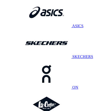
ASICS
SKECHERS
ON