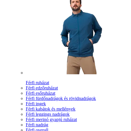
Férfi ruházat
Férfi edzőruházat
Férfi esőruházat
Férfi fürdőnadrágok és rövidnadrágok
Férfi ingek
Férfi kabátok és mellények
Férfi leggings nadrágok
Férfi merinó gyapjú ruházat
Férfi nadrág
Férfi overall