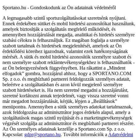
Sportano.hu - Gondoskodunk az Ön adatainak védelméről
A legmagasabb szintű sportszolgáltatásokat szeretnénk nyújtani.
Ennek érdekében sütiket és mobil hirdetési azonosítókat használunk,
amelyek biztosítják a szolgáltatás megfelelő működését, és
amennyiben hozzájárulását megadja, analitikai és hirdetés személyre
szabási célokra is felhasználjuk. Ez magában foglalja a személyre
szabott tartalmak és hirdetések megjelenítését, amelyek az Ön
érdeklődési köreihez igazodnak, valamint ezek hatékonyságának
mérését. A sütik és mobil hirdetési azonosítók személyre szabott és
nem személyre szabott reklámtevékenységekhez is felhasználhatók -
az Ön beleegyezésének függvényében. Ha rákattint a „Mindent
elfogadok” gombra, hozzájárul ahhoz, hogy a SPORTANO.COM
Sp. z o.o. és megbízható partnerei feldolgozzák személyes adatait,
beleértve a szolgáltatásban és azon kívül megjelenő személyre
szabott hirdetéseket is. Ha nem szeretné megadni a hozzájárulást,
szeretné korlátozni annak terjedelmét, vagy vissza szeretné vonni
már megadott hozzájárulását, kérjük, lépjen a „Beállítások”
menüpontra. Amennyiben a sütik személyes adatokat tartalmaznak,
azok feldolgozása az adminisztrátor jogos érdekén alapul, amely a
szolgáltatások magas szintű nyújtását és a marketingtevékenységek
végzését szolgálja az adminisztrátor és megbízható partnerei részére.
Az Ön személyes adatainak kezelője a Sportano.com Sp. z o.o.
Kapcsolat:
gdpr@sportano.hu
. További információk a
Adatvédelmi