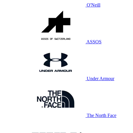
O'Neill
ASSOS
Under Armour
The North Face