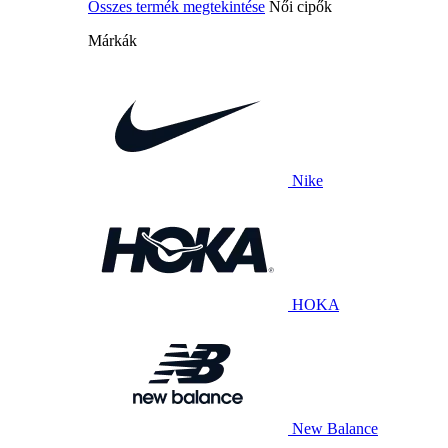
Összes termék megtekintése
Női cipők
Márkák
Nike
HOKA
New Balance