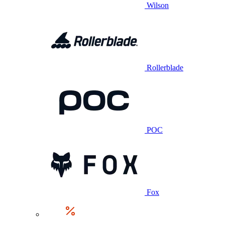
Wilson
Rollerblade
POC
Fox