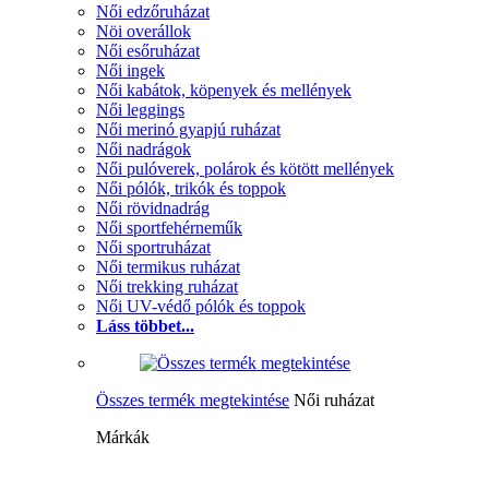
Női edzőruházat
Nöi overállok
Női esőruházat
Női ingek
Női kabátok, köpenyek és mellények
Női leggings
Női merinó gyapjú ruházat
Női nadrágok
Női pulóverek, polárok és kötött mellények
Női pólók, trikók és toppok
Női rövidnadrág
Női sportfehérneműk
Női sportruházat
Női termikus ruházat
Női trekking ruházat
Női UV-védő pólók és toppok
Láss többet...
Összes termék megtekintése
Női ruházat
Márkák