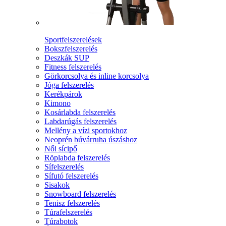
Sportfelszerelések
Bokszfelszerelés
Deszkák SUP
Fitness felszerelés
Görkorcsolya és inline korcsolya
Jóga felszerelés
Kerékpárok
Kimono
Kosárlabda felszerelés
Labdarúgás felszerelés
Mellény a vízi sportokhoz
Neoprén búvárruha úszáshoz
Női sícipő
Röplabda felszerelés
Sífelszerelés
Sífutó felszerelés
Sisakok
Snowboard felszerelés
Tenisz felszerelés
Túrafelszerelés
Túrabotok