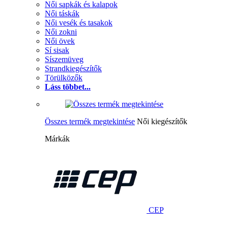
Női sapkák és kalapok
Női táskák
Női vesék és tasakok
Női zokni
Női övek
Sí sisak
Síszemüveg
Strandkiegészítők
Törülközők
Láss többet...
Összes termék megtekintése
Női kiegészítők
Márkák
CEP