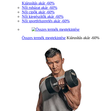
Kiárusítás akár -60%
Női ruházat akár -60%
Női cipők akár -60%
Női kiegészítők akár -60%
Női sportfelszerelés akár -60%
Összes termék megtekintése
Kiárusítás akár -60%