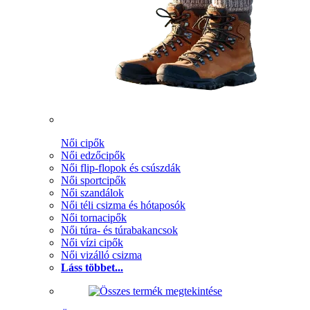
Női cipők
Női edzőcipők
Női flip-flopok és csúszdák
Női sportcipők
Női szandálok
Női téli csizma és hótaposók
Női tornacipők
Női túra- és túrabakancsok
Női vízi cipők
Női vizálló csizma
Láss többet...