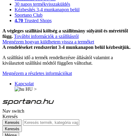
30 napos termékvisszaküldés
Kézbesítés 3-4 munkanapon belül
Sportano Club
4.70
Trusted Shops
A végleges szállítási költség a szállítmány súlyától és méretétől
függ.
További információk a szállításról
Megnézem hogyan küldhetem vissza a terméket
A rendeléseket rendszerint 3-4 munkanapon belül kézbesítjük.
A szállítási idő a termék rendelkezésre állásától valamint a
kiválasztott szállítási módtól függően változhat.
Megnézem a részletes információkat
Kapcsolat
HU
>
Nav switch
Keresés
Keresés
Keresés
Mégse