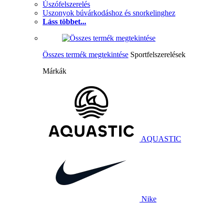
Úszófelszerelés
Uszonyok búvárkodáshoz és snorkelinghez
Láss többet...
Összes termék megtekintése
Sportfelszerelések
Márkák
AQUASTIC
Nike