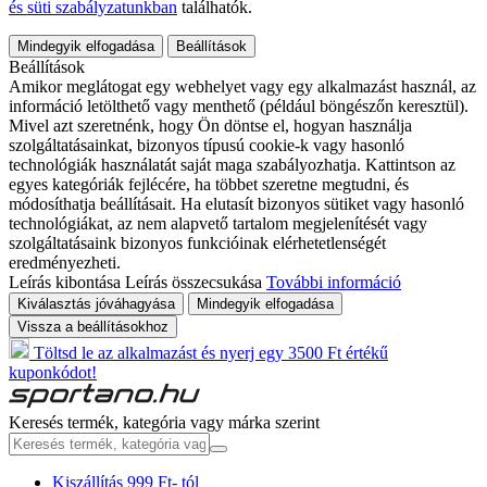
és süti szabályzatunkban
találhatók.
Mindegyik elfogadása
Beállítások
Beállítások
Amikor meglátogat egy webhelyet vagy egy alkalmazást használ, az
információ letölthető vagy menthető (például böngészőn keresztül).
Mivel azt szeretnénk, hogy Ön döntse el, hogyan használja
szolgáltatásainkat, bizonyos típusú cookie-k vagy hasonló
technológiák használatát saját maga szabályozhatja. Kattintson az
egyes kategóriák fejlécére, ha többet szeretne megtudni, és
módosíthatja beállításait. Ha elutasít bizonyos sütiket vagy hasonló
technológiákat, az nem alapvető tartalom megjelenítését vagy
szolgáltatásaink bizonyos funkcióinak elérhetetlenségét
eredményezheti.
Leírás kibontása
Leírás összecsukása
További információ
Kiválasztás jóváhagyása
Mindegyik elfogadása
Vissza a beállításokhoz
Töltsd le az alkalmazást és nyerj egy 3500 Ft értékű
kuponkódot!
Keresés termék, kategória vagy márka szerint
Kiszállítás 999 Ft- tól