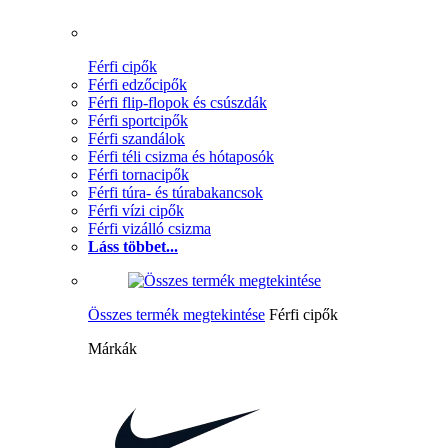
Férfi cipők
Férfi edzőcipők
Férfi flip-flopok és csúszdák
Férfi sportcipők
Férfi szandálok
Férfi téli csizma és hótaposók
Férfi tornacipők
Férfi túra- és túrabakancsok
Férfi vízi cipők
Férfi vizálló csizma
Láss többet...
Összes termék megtekintése
Férfi cipők
Márkák