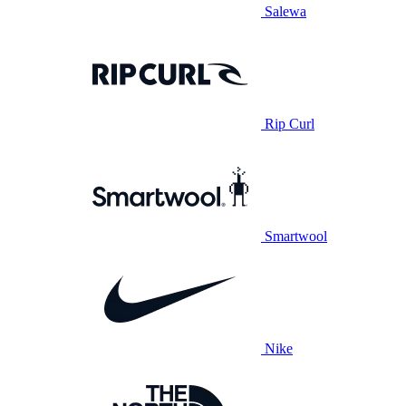
Salewa
Rip Curl
Smartwool
Nike