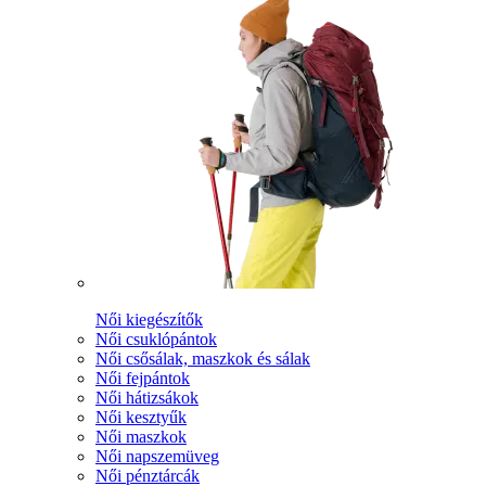
Női kiegészítők
Női csuklópántok
Női csősálak, maszkok és sálak
Női fejpántok
Női hátizsákok
Női kesztyűk
Női maszkok
Női napszemüveg
Női pénztárcák