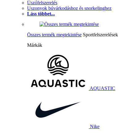
Úszófelszerelés
Uszonyok búvárkodáshoz és snorkelinghez
Láss többet...
Összes termék megtekintése
Sportfelszerelések
Márkák
AQUASTIC
Nike