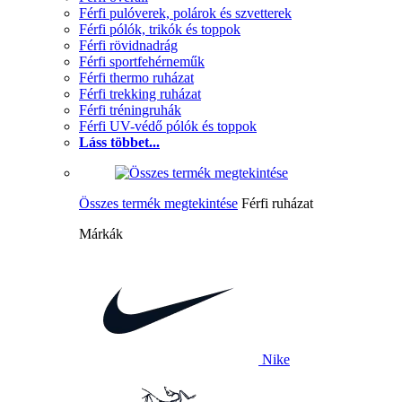
Férfi pulóverek, polárok és szvetterek
Férfi pólók, trikók és toppok
Férfi rövidnadrág
Férfi sportfehérneműk
Férfi thermo ruházat
Férfi trekking ruházat
Férfi tréningruhák
Férfi UV-védő pólók és toppok
Láss többet...
Összes termék megtekintése
Férfi ruházat
Márkák
Nike