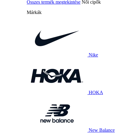
Összes termék megtekintése
Női cipők
Márkák
Nike
HOKA
New Balance