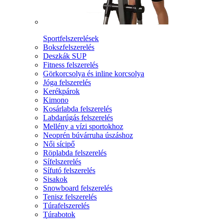
Sportfelszerelések
Bokszfelszerelés
Deszkák SUP
Fitness felszerelés
Görkorcsolya és inline korcsolya
Jóga felszerelés
Kerékpárok
Kimono
Kosárlabda felszerelés
Labdarúgás felszerelés
Mellény a vízi sportokhoz
Neoprén búvárruha úszáshoz
Női sícipő
Röplabda felszerelés
Sífelszerelés
Sífutó felszerelés
Sisakok
Snowboard felszerelés
Tenisz felszerelés
Túrafelszerelés
Túrabotok