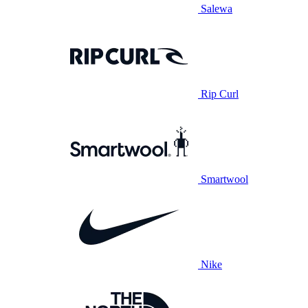
Salewa
Rip Curl
Smartwool
Nike