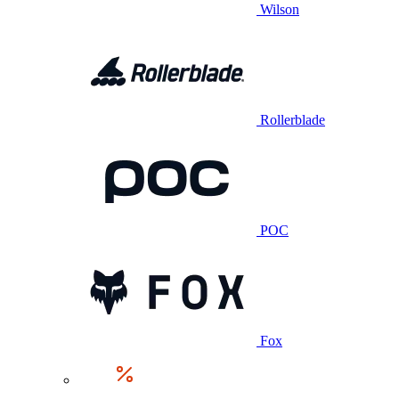
Wilson
Rollerblade
POC
Fox