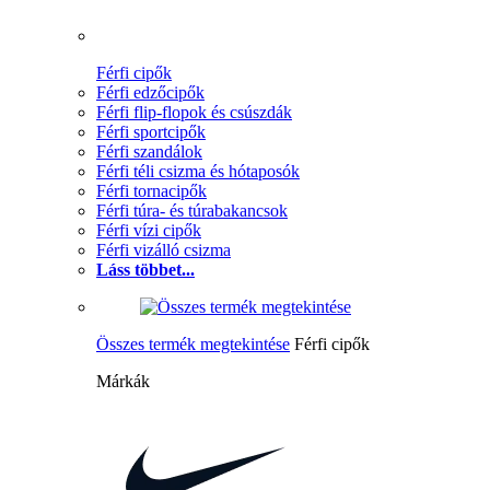
Férfi cipők
Férfi edzőcipők
Férfi flip-flopok és csúszdák
Férfi sportcipők
Férfi szandálok
Férfi téli csizma és hótaposók
Férfi tornacipők
Férfi túra- és túrabakancsok
Férfi vízi cipők
Férfi vizálló csizma
Láss többet...
Összes termék megtekintése
Férfi cipők
Márkák