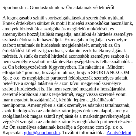
Sportano.hu - Gondoskodunk az Ön adatainak védelméről
A legmagasabb szintű sportszolgáltatásokat szeretnénk nyújtani.
Ennek érdekében sütiket és mobil hirdetési azonosítókat használunk,
amelyek biztosítják a szolgáltatás megfelelő működését, és
amennyiben hozzájárulását megadja, analitikai és hirdetés személyre
szabási célokra is felhasználjuk. Ez magában foglalja a személyre
szabott tartalmak és hirdetések megjelenítését, amelyek az Ön
érdeklődési köreihez igazodnak, valamint ezek hatékonyságának
mérését. A sütik és mobil hirdetési azonosítók személyre szabott és
nem személyre szabott reklámtevékenységekhez is felhasználhatók -
az Ön beleegyezésének függvényében. Ha rákattint a „Mindent
elfogadok” gombra, hozzájárul ahhoz, hogy a SPORTANO.COM
Sp. z o.o. és megbízható partnerei feldolgozzák személyes adatait,
beleértve a szolgáltatásban és azon kívül megjelenő személyre
szabott hirdetéseket is. Ha nem szeretné megadni a hozzájárulást,
szeretné korlátozni annak terjedelmét, vagy vissza szeretné vonni
már megadott hozzájárulását, kérjük, lépjen a „Beállítások”
menüpontra. Amennyiben a sütik személyes adatokat tartalmaznak,
azok feldolgozása az adminisztrátor jogos érdekén alapul, amely a
szolgáltatások magas szintű nyújtását és a marketingtevékenységek
végzését szolgálja az adminisztrátor és megbízható partnerei részére.
Az Ön személyes adatainak kezelője a Sportano.com Sp. z o.o.
Kapcsolat:
gdpr@sportano.hu
. További információk a
Adatvédelmi