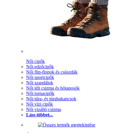
Női cipők
Női edzőcipők
Női flip-flopok és csúszdák
Női sportcipők
Női szandálok
Női téli csizma és hótaposók
Női tornacipők
Női túra- és túrabakancsok
Női vízi cipők
Női vizálló csizma
Láss többet...