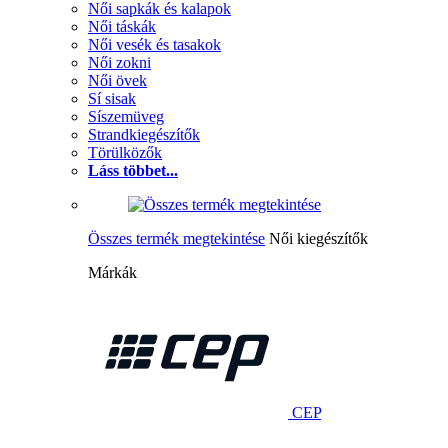
Női sapkák és kalapok
Női táskák
Női vesék és tasakok
Női zokni
Női övek
Sí sisak
Síszemüveg
Strandkiegészítők
Törülközők
Láss többet...
Összes termék megtekintése
Női kiegészítők
Márkák
CEP