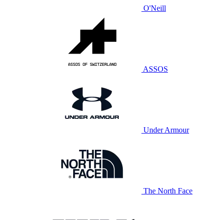
O'Neill
ASSOS
Under Armour
The North Face