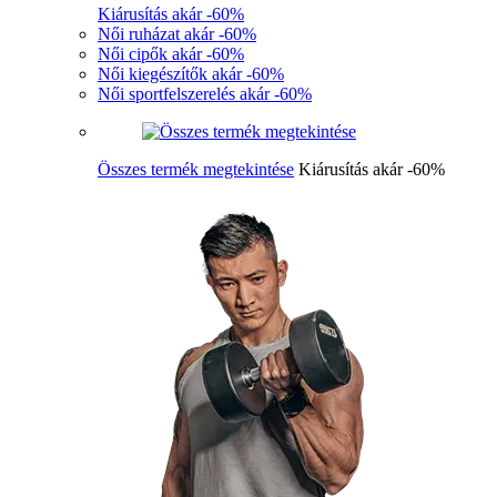
Kiárusítás akár -60%
Női ruházat akár -60%
Női cipők akár -60%
Női kiegészítők akár -60%
Női sportfelszerelés akár -60%
Összes termék megtekintése
Kiárusítás akár -60%