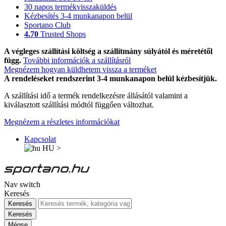
30 napos termékvisszaküldés
Kézbesítés 3-4 munkanapon belül
Sportano Club
4.70
Trusted Shops
A végleges szállítási költség a szállítmány súlyától és méretétől
függ.
További információk a szállításról
Megnézem hogyan küldhetem vissza a terméket
A rendeléseket rendszerint 3-4 munkanapon belül kézbesítjük.
A szállítási idő a termék rendelkezésre állásától valamint a
kiválasztott szállítási módtól függően változhat.
Megnézem a részletes információkat
Kapcsolat
HU
>
Nav switch
Keresés
Keresés
Keresés
Mégse