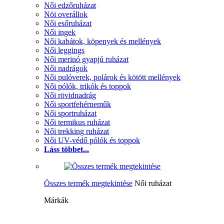
Női edzőruházat
Nöi overállok
Női esőruházat
Női ingek
Női kabátok, köpenyek és mellények
Női leggings
Női merinó gyapjú ruházat
Női nadrágok
Női pulóverek, polárok és kötött mellények
Női pólók, trikók és toppok
Női rövidnadrág
Női sportfehérneműk
Női sportruházat
Női termikus ruházat
Női trekking ruházat
Női UV-védő pólók és toppok
Láss többet...
Összes termék megtekintése
Női ruházat
Márkák