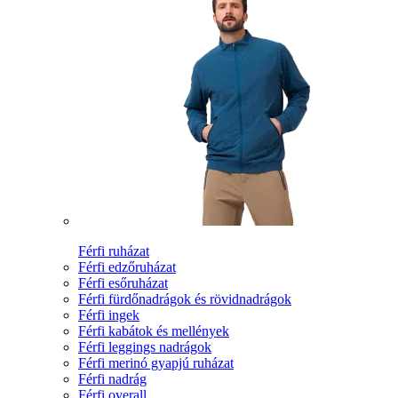
Férfi ruházat
Férfi edzőruházat
Férfi esőruházat
Férfi fürdőnadrágok és rövidnadrágok
Férfi ingek
Férfi kabátok és mellények
Férfi leggings nadrágok
Férfi merinó gyapjú ruházat
Férfi nadrág
Férfi overall