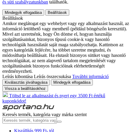
és süti szabályzatunkban
találhatók.
Mindegyik elfogadása
Beállítások
Beállítások
Amikor meglátogat egy webhelyet vagy egy alkalmazást használ, az
információ letölthető vagy menthető (például böngészőn keresztül).
Mivel azt szeretnénk, hogy Ön döntse el, hogyan használja
szolgáltatásainkat, bizonyos típusú cookie-k vagy hasonló
technológiák használatát saját maga szabályozhatja. Kattintson az
egyes kategóriák fejlécére, ha többet szeretne megtudni, és
módosíthatja beállításait. Ha elutasít bizonyos sütiket vagy hasonló
technológiákat, az nem alapvető tartalom megjelenítését vagy
szolgáltatásaink bizonyos funkcióinak elérhetetlenségét
eredményezheti.
Leírás kibontása
Leírás összecsukása
További információ
Kiválasztás jóváhagyása
Mindegyik elfogadása
Vissza a beállításokhoz
Töltsd le az alkalmazást és nyerj egy 3500 Ft értékű
kuponkódot!
Keresés termék, kategória vagy márka szerint
Kiszállítás 999 Ft- tól