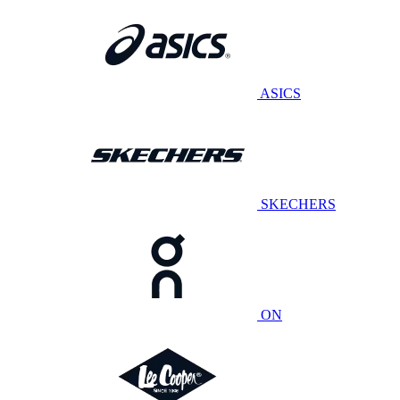
ASICS
SKECHERS
ON