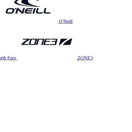
O'Neill
rth Face
ZONE3