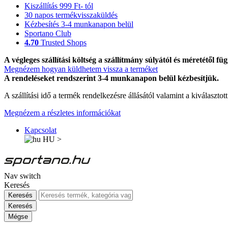
Kiszállítás 999 Ft- tól
30 napos termékvisszaküldés
Kézbesítés 3-4 munkanapon belül
Sportano Club
4.70
Trusted Shops
A végleges szállítási költség a szállítmány súlyától és méretétől füg
Megnézem hogyan küldhetem vissza a terméket
A rendeléseket rendszerint 3-4 munkanapon belül kézbesítjük.
A szállítási idő a termék rendelkezésre állásától valamint a kiválasztot
Megnézem a részletes információkat
Kapcsolat
HU
>
Nav switch
Keresés
Keresés
Keresés
Mégse