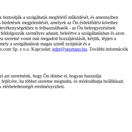
k biztosítják a szolgáltatás megfelelő működését, és amennyiben
és hirdetések megjelenítését, amelyek az Ön érdeklődési köreihez
ámtevékenységekhez is felhasználhatók - az Ön beleegyezésének
dolgozzák személyes adatait, beleértve a szolgáltatásban és azon
za szeretné vonni már megadott hozzájárulását, kérjük, lépjen a
ely a szolgáltatások magas szintű nyújtását és a
no.com Sp. z o.o. Kapcsolat:
gdpr@sportano.hu
. További információk
l azt szeretnénk, hogy Ön döntse el, hogyan használja
ejlécére, ha többet szeretne megtudni, és módosíthatja beállításait.
k elérhetetlenségét eredményezheti.