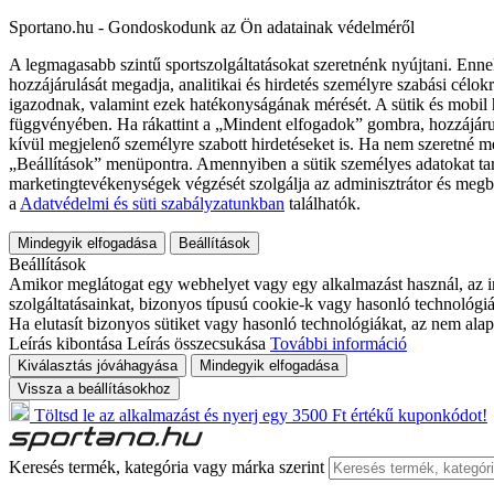
Sportano.hu - Gondoskodunk az Ön adatainak védelméről
A legmagasabb szintű sportszolgáltatásokat szeretnénk nyújtani. Enne
hozzájárulását megadja, analitikai és hirdetés személyre szabási célok
igazodnak, valamint ezek hatékonyságának mérését. A sütik és mobil 
függvényében. Ha rákattint a „Mindent elfogadok” gombra, hozzájáru
kívül megjelenő személyre szabott hirdetéseket is. Ha nem szeretné me
„Beállítások” menüpontra. Amennyiben a sütik személyes adatokat tart
marketingtevékenységek végzését szolgálja az adminisztrátor és megb
a
Adatvédelmi és süti szabályzatunkban
találhatók.
Mindegyik elfogadása
Beállítások
Beállítások
Amikor meglátogat egy webhelyet vagy egy alkalmazást használ, az in
szolgáltatásainkat, bizonyos típusú cookie-k vagy hasonló technológiák
Ha elutasít bizonyos sütiket vagy hasonló technológiákat, az nem alap
Leírás kibontása
Leírás összecsukása
További információ
Kiválasztás jóváhagyása
Mindegyik elfogadása
Vissza a beállításokhoz
Töltsd le az alkalmazást és nyerj egy 3500 Ft értékű kuponkódot!
Keresés termék, kategória vagy márka szerint