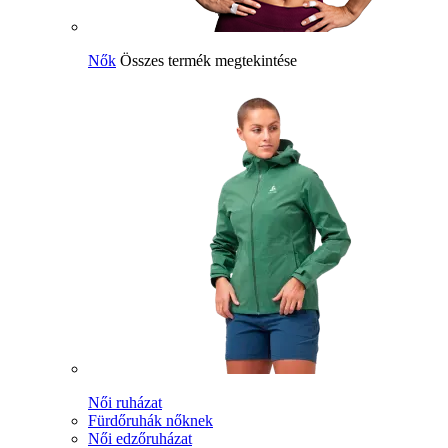
Nők
Összes termék megtekintése
Női ruházat
Fürdőruhák nőknek
Női edzőruházat