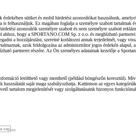
k érdekében sütiket és mobil hirdetési azonosítókat használunk, amelye
ra is felhasználjuk. Ez magában foglalja a személyre szabott tartalmak 
hirdetési azonosítók személyre szabott és nem személyre szabott rekl
l ahhoz, hogy a SPORTANO.COM Sp. z o.o. és megbízható partnerei fel
gadni a hozzájárulást, szeretné korlátozni annak terjedelmét, vagy viss
almaznak, azok feldolgozása az adminisztrátor jogos érdekén alapul, am
ízható partnerei részére. Az Ön személyes adatainak kezelője a Sporta
formáció letölthető vagy menthető (például böngészőn keresztül). Mive
 használatát saját maga szabályozhatja. Kattintson az egyes kategóriák f
vető tartalom megjelenítését vagy szolgáltatásaink bizonyos funkcióina