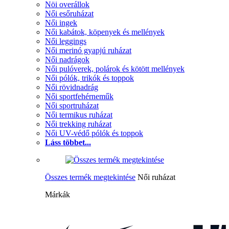
Nöi overállok
Női esőruházat
Női ingek
Női kabátok, köpenyek és mellények
Női leggings
Női merinó gyapjú ruházat
Női nadrágok
Női pulóverek, polárok és kötött mellények
Női pólók, trikók és toppok
Női rövidnadrág
Női sportfehérneműk
Női sportruházat
Női termikus ruházat
Női trekking ruházat
Női UV-védő pólók és toppok
Láss többet...
Összes termék megtekintése
Női ruházat
Márkák