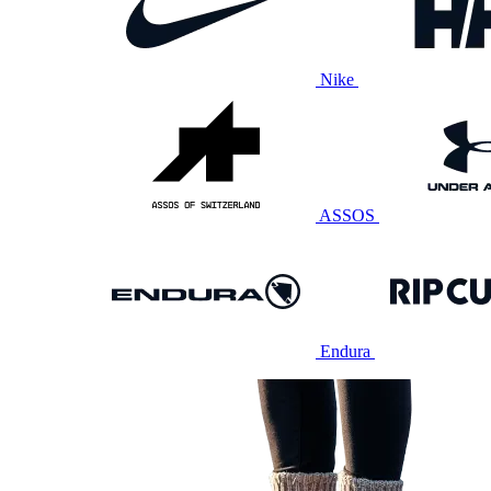
Nike
ASSOS
Endura