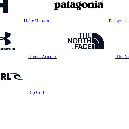
Helly Hansen
Patagonia
Under Armour
The No
Rip Curl