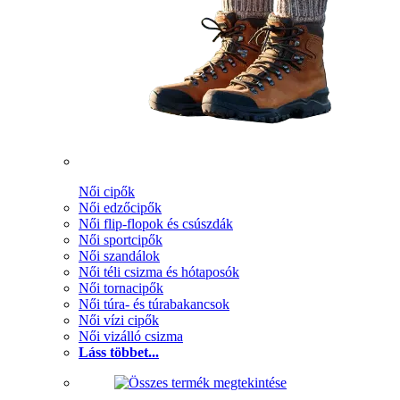
Női cipők
Női edzőcipők
Női flip-flopok és csúszdák
Női sportcipők
Női szandálok
Női téli csizma és hótaposók
Női tornacipők
Női túra- és túrabakancsok
Női vízi cipők
Női vizálló csizma
Láss többet...