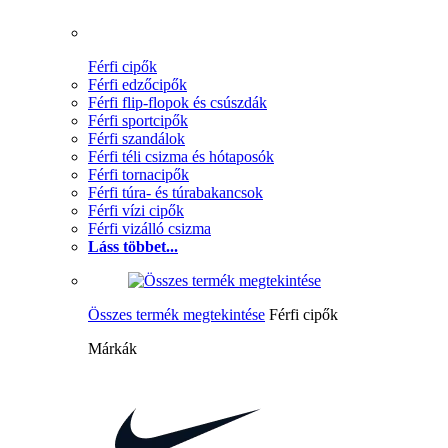
Férfi cipők
Férfi edzőcipők
Férfi flip-flopok és csúszdák
Férfi sportcipők
Férfi szandálok
Férfi téli csizma és hótaposók
Férfi tornacipők
Férfi túra- és túrabakancsok
Férfi vízi cipők
Férfi vizálló csizma
Láss többet...
Összes termék megtekintése
Férfi cipők
Márkák