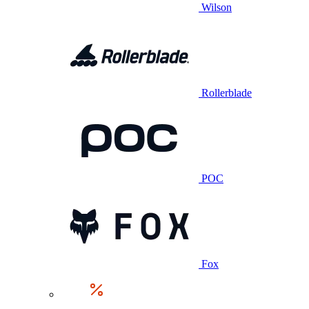
Wilson
Rollerblade
POC
Fox