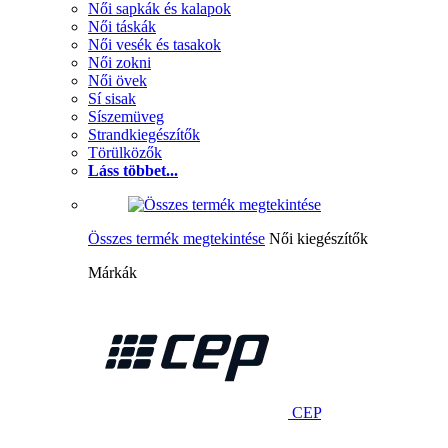
Női sapkák és kalapok
Női táskák
Női vesék és tasakok
Női zokni
Női övek
Sí sisak
Síszemüveg
Strandkiegészítők
Törülközők
Láss többet...
Összes termék megtekintése
Női kiegészítők
Márkák
CEP