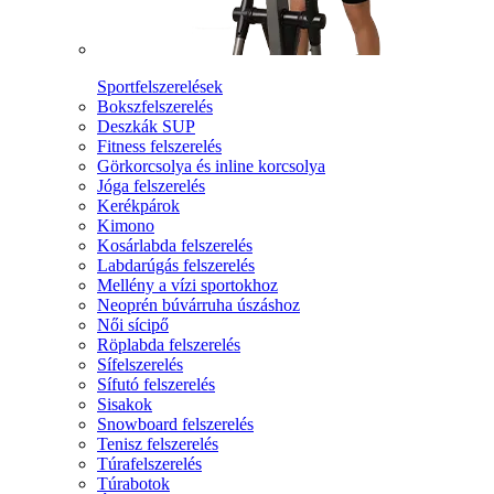
Sportfelszerelések
Bokszfelszerelés
Deszkák SUP
Fitness felszerelés
Görkorcsolya és inline korcsolya
Jóga felszerelés
Kerékpárok
Kimono
Kosárlabda felszerelés
Labdarúgás felszerelés
Mellény a vízi sportokhoz
Neoprén búvárruha úszáshoz
Női sícipő
Röplabda felszerelés
Sífelszerelés
Sífutó felszerelés
Sisakok
Snowboard felszerelés
Tenisz felszerelés
Túrafelszerelés
Túrabotok