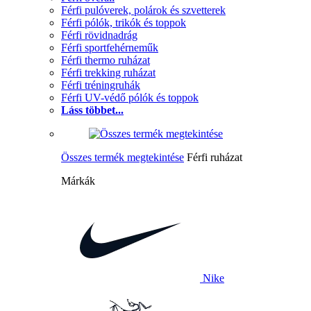
Férfi pulóverek, polárok és szvetterek
Férfi pólók, trikók és toppok
Férfi rövidnadrág
Férfi sportfehérneműk
Férfi thermo ruházat
Férfi trekking ruházat
Férfi tréningruhák
Férfi UV-védő pólók és toppok
Láss többet...
Összes termék megtekintése
Férfi ruházat
Márkák
Nike