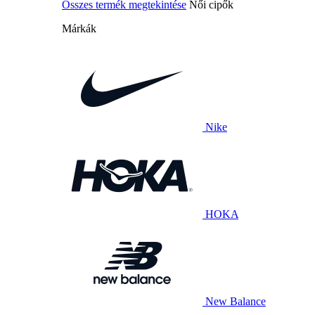
Összes termék megtekintése
Női cipők
Márkák
Nike
HOKA
New Balance