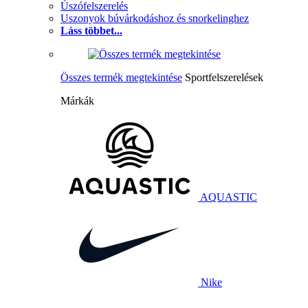
Úszófelszerelés
Uszonyok búvárkodáshoz és snorkelinghez
Láss többet...
Összes termék megtekintése
Sportfelszerelések
Márkák
AQUASTIC
Nike