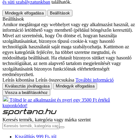
és süti szabályzatunkban
találhatók.
Mindegyik elfogadása
Beállítások
Beállítások
Amikor meglátogat egy webhelyet vagy egy alkalmazást használ, az
információ letölthető vagy menthető (például böngészőn keresztül).
Mivel azt szeretnénk, hogy Ön döntse el, hogyan használja
szolgáltatásainkat, bizonyos típusú cookie-k vagy hasonló
technológiák használatát saját maga szabályozhatja. Kattintson az
egyes kategóriák fejlécére, ha többet szeretne megtudni, és
módosíthatja beállításait. Ha elutasít bizonyos sütiket vagy hasonló
technológiákat, az nem alapvető tartalom megjelenítését vagy
szolgáltatásaink bizonyos funkcióinak elérhetetlenségét
eredményezheti.
Leírás kibontása
Leírás összecsukása
További információ
Kiválasztás jóváhagyása
Mindegyik elfogadása
Vissza a beállításokhoz
Töltsd le az alkalmazást és nyerj egy 3500 Ft értékű
kuponkódot!
Keresés termék, kategória vagy márka szerint
Kiszállítás 999 Ft- tól