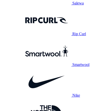
Salewa
Rip Curl
Smartwool
Nike