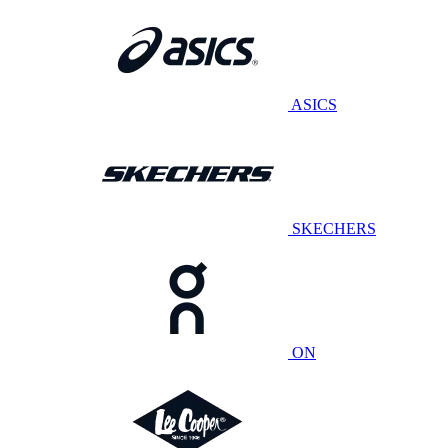
ASICS
SKECHERS
ON