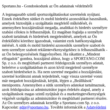
Sportano.hu - Gondoskodunk az Ön adatainak védelméről
A legmagasabb szintű sportszolgáltatásokat szeretnénk nyújtani.
Ennek érdekében sütiket és mobil hirdetési azonosítókat használunk,
amelyek biztosítják a szolgáltatás megfelelő működését, és
amennyiben hozzájárulását megadja, analitikai és hirdetés személyre
szabási célokra is felhasználjuk. Ez magában foglalja a személyre
szabott tartalmak és hirdetések megjelenítését, amelyek az Ön
érdeklődési köreihez igazodnak, valamint ezek hatékonyságának
mérését. A sütik és mobil hirdetési azonosítók személyre szabott és
nem személyre szabott reklámtevékenységekhez is felhasználhatók -
az Ön beleegyezésének függvényében. Ha rákattint a „Mindent
elfogadok” gombra, hozzájárul ahhoz, hogy a SPORTANO.COM
Sp. z o.o. és megbízható partnerei feldolgozzák személyes adatait,
beleértve a szolgáltatásban és azon kívül megjelenő személyre
szabott hirdetéseket is. Ha nem szeretné megadni a hozzájárulást,
szeretné korlátozni annak terjedelmét, vagy vissza szeretné vonni
már megadott hozzájárulását, kérjük, lépjen a „Beállítások”
menüpontra. Amennyiben a sütik személyes adatokat tartalmaznak,
azok feldolgozása az adminisztrátor jogos érdekén alapul, amely a
szolgáltatások magas szintű nyújtását és a marketingtevékenységek
végzését szolgálja az adminisztrátor és megbízható partnerei részére.
Az Ön személyes adatainak kezelője a Sportano.com Sp. z o.o.
Kapcsolat:
gdpr@sportano.hu
. További információk a
Adatvédelmi