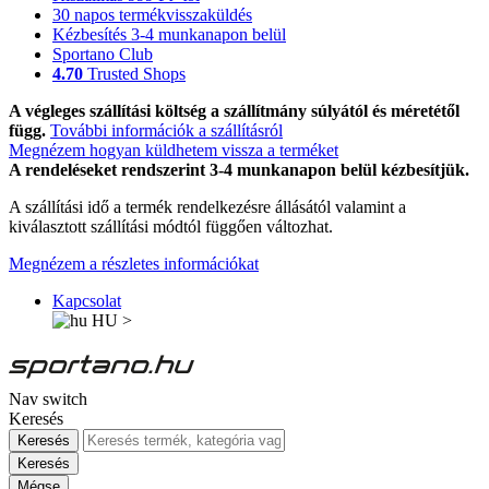
30 napos termékvisszaküldés
Kézbesítés 3-4 munkanapon belül
Sportano Club
4.70
Trusted Shops
A végleges szállítási költség a szállítmány súlyától és méretétől
függ.
További információk a szállításról
Megnézem hogyan küldhetem vissza a terméket
A rendeléseket rendszerint 3-4 munkanapon belül kézbesítjük.
A szállítási idő a termék rendelkezésre állásától valamint a
kiválasztott szállítási módtól függően változhat.
Megnézem a részletes információkat
Kapcsolat
HU
>
Nav switch
Keresés
Keresés
Keresés
Mégse