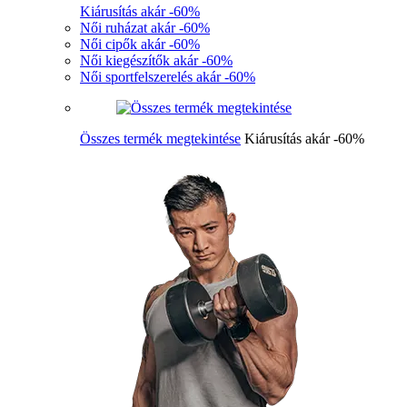
Kiárusítás akár -60%
Női ruházat akár -60%
Női cipők akár -60%
Női kiegészítők akár -60%
Női sportfelszerelés akár -60%
Összes termék megtekintése
Kiárusítás akár -60%