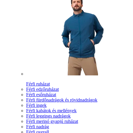
Férfi ruházat
Férfi edzőruházat
Férfi esőruházat
Férfi fürdőnadrágok és rövidnadrágok
Férfi ingek
Férfi kabátok és mellények
Férfi leggings nadrágok
Férfi merinó gyapjú ruházat
Férfi nadrág
Férfi overall