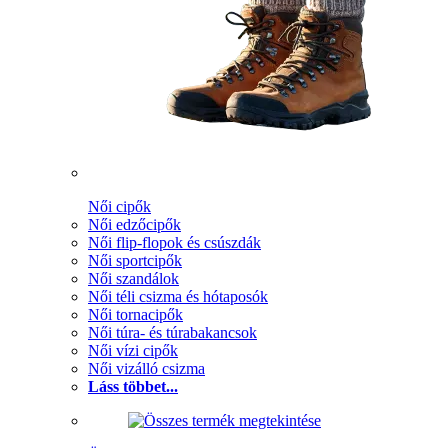
Női cipők
Női edzőcipők
Női flip-flopok és csúszdák
Női sportcipők
Női szandálok
Női téli csizma és hótaposók
Női tornacipők
Női túra- és túrabakancsok
Női vízi cipők
Női vizálló csizma
Láss többet...