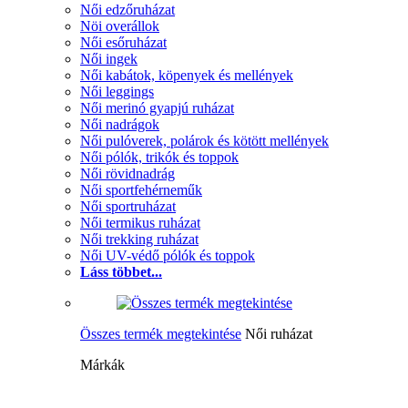
Női edzőruházat
Nöi overállok
Női esőruházat
Női ingek
Női kabátok, köpenyek és mellények
Női leggings
Női merinó gyapjú ruházat
Női nadrágok
Női pulóverek, polárok és kötött mellények
Női pólók, trikók és toppok
Női rövidnadrág
Női sportfehérneműk
Női sportruházat
Női termikus ruházat
Női trekking ruházat
Női UV-védő pólók és toppok
Láss többet...
Összes termék megtekintése
Női ruházat
Márkák