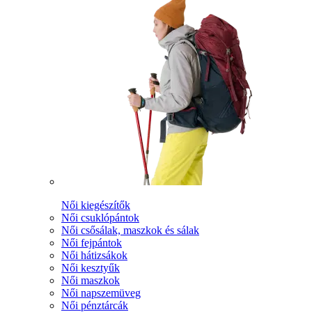
Női kiegészítők
Női csuklópántok
Női csősálak, maszkok és sálak
Női fejpántok
Női hátizsákok
Női kesztyűk
Női maszkok
Női napszemüveg
Női pénztárcák