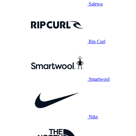
Salewa
Rip Curl
Smartwool
Nike