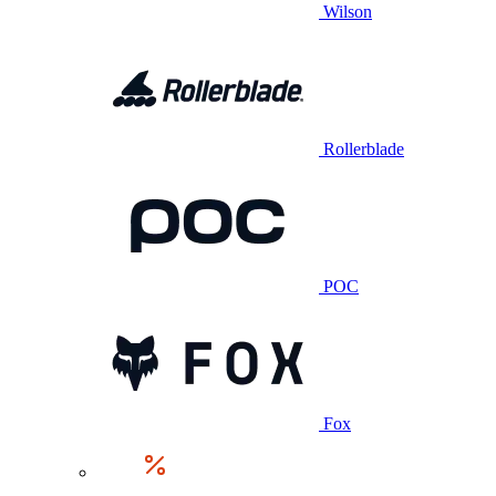
Wilson
Rollerblade
POC
Fox