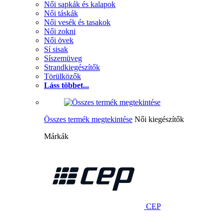
Női sapkák és kalapok
Női táskák
Női vesék és tasakok
Női zokni
Női övek
Sí sisak
Síszemüveg
Strandkiegészítők
Törülközők
Láss többet...
Összes termék megtekintése
Női kiegészítők
Márkák
CEP