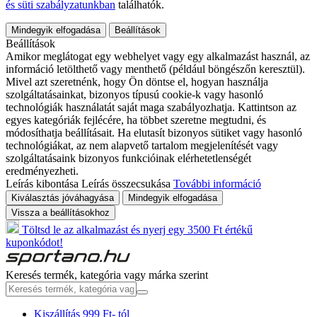
és süti szabályzatunkban
találhatók.
Mindegyik elfogadása
Beállítások
Beállítások
Amikor meglátogat egy webhelyet vagy egy alkalmazást használ, az
információ letölthető vagy menthető (például böngészőn keresztül).
Mivel azt szeretnénk, hogy Ön döntse el, hogyan használja
szolgáltatásainkat, bizonyos típusú cookie-k vagy hasonló
technológiák használatát saját maga szabályozhatja. Kattintson az
egyes kategóriák fejlécére, ha többet szeretne megtudni, és
módosíthatja beállításait. Ha elutasít bizonyos sütiket vagy hasonló
technológiákat, az nem alapvető tartalom megjelenítését vagy
szolgáltatásaink bizonyos funkcióinak elérhetetlenségét
eredményezheti.
Leírás kibontása
Leírás összecsukása
További információ
Kiválasztás jóváhagyása
Mindegyik elfogadása
Vissza a beállításokhoz
Töltsd le az alkalmazást és nyerj egy 3500 Ft értékű
kuponkódot!
Keresés termék, kategória vagy márka szerint
Kiszállítás 999 Ft- tól