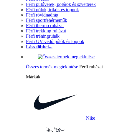
Férfi pulóverek, polárok és szvetterek
Férfi pólók, trikók és toppok
Férfi rövidnadrág
Férfi sportfehérneműk
Férfi thermo ruházat
Férfi trekking ruházat
Férfi tréningruhák
Férfi UV-védő pólók és toppok
Láss többet...
Összes termék megtekintése
Férfi ruházat
Márkák
Nike