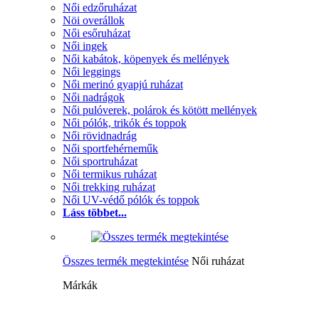
Női edzőruházat
Nöi overállok
Női esőruházat
Női ingek
Női kabátok, köpenyek és mellények
Női leggings
Női merinó gyapjú ruházat
Női nadrágok
Női pulóverek, polárok és kötött mellények
Női pólók, trikók és toppok
Női rövidnadrág
Női sportfehérneműk
Női sportruházat
Női termikus ruházat
Női trekking ruházat
Női UV-védő pólók és toppok
Láss többet...
Összes termék megtekintése
Női ruházat
Márkák