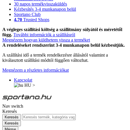
30 napos termékvisszaküldés
Kézbesítés 3-4 munkanapon belül
Sportano Club
4.70
Trusted Shops
A végleges szállítási költség a szállítmány súlyától és méretétől
függ.
További információk a szállításról
Megnézem hogyan küldhetem vissza a terméket
A rendeléseket rendszerint 3-4 munkanapon belül kézbesítjük.
A szállítási idő a termék rendelkezésre állásától valamint a
kiválasztott szállítási módtól függően változhat.
Megnézem a részletes információkat
Kapcsolat
HU
>
Nav switch
Keresés
Keresés
Keresés
Mégse