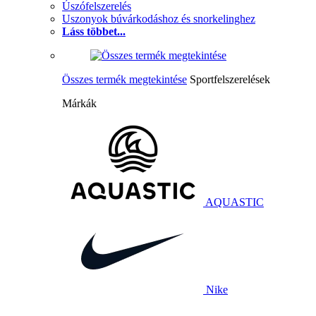
Úszófelszerelés
Uszonyok búvárkodáshoz és snorkelinghez
Láss többet...
Összes termék megtekintése
Sportfelszerelések
Márkák
AQUASTIC
Nike