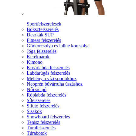
Sportfelszerelések
Bokszfelszerelés
Deszkák SUP
Fitness felszerelés
Görkorcsolya és inline korcsolya
Jóga felszerelés
Kerékpárok
Kimono
Kosárlabda felszerelés
Labdarúgás felszerelés
Mellény a vízi sportokhoz
Neoprén búvárruha úszáshoz
Női sícipő
Röplabda felszerelés
Sífelszerelés
Sífutó felszerelés
Sisakok
Snowboard felszerelés
Tenisz felszerelés
Túrafelszerelés
Túrabotok