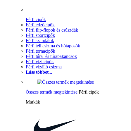
Férfi cipők
Férfi edzőcipők
Férfi flip-flopok és csúszdák
Férfi sportcipők
Férfi szandálok
Férfi téli csizma és hótaposók
Férfi tornacipők
Férfi túra- és túrabakancsok
Férfi vízi cipők
Férfi vizálló csizma
Láss többet...
Összes termék megtekintése
Férfi cipők
Márkák