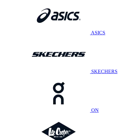
ASICS
SKECHERS
ON