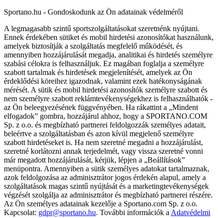
Sportano.hu - Gondoskodunk az Ön adatainak védelméről
A legmagasabb szintű sportszolgáltatásokat szeretnénk nyújtani.
Ennek érdekében sütiket és mobil hirdetési azonosítókat használunk,
amelyek biztosítják a szolgáltatás megfelelő működését, és
amennyiben hozzájárulását megadja, analitikai és hirdetés személyre
szabási célokra is felhasználjuk. Ez magában foglalja a személyre
szabott tartalmak és hirdetések megjelenítését, amelyek az Ön
érdeklődési köreihez igazodnak, valamint ezek hatékonyságának
mérését. A sütik és mobil hirdetési azonosítók személyre szabott és
nem személyre szabott reklámtevékenységekhez is felhasználhatók -
az Ön beleegyezésének függvényében. Ha rákattint a „Mindent
elfogadok” gombra, hozzájárul ahhoz, hogy a SPORTANO.COM
Sp. z o.o. és megbízható partnerei feldolgozzák személyes adatait,
beleértve a szolgáltatásban és azon kívül megjelenő személyre
szabott hirdetéseket is. Ha nem szeretné megadni a hozzájárulást,
szeretné korlátozni annak terjedelmét, vagy vissza szeretné vonni
már megadott hozzájárulását, kérjük, lépjen a „Beállítások”
menüpontra. Amennyiben a sütik személyes adatokat tartalmaznak,
azok feldolgozása az adminisztrátor jogos érdekén alapul, amely a
szolgáltatások magas szintű nyújtását és a marketingtevékenységek
végzését szolgálja az adminisztrátor és megbízható partnerei részére.
Az Ön személyes adatainak kezelője a Sportano.com Sp. z o.o.
Kapcsolat:
gdpr@sportano.hu
. További információk a
Adatvédelmi