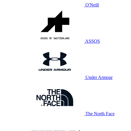
O'Neill
ASSOS
Under Armour
The North Face