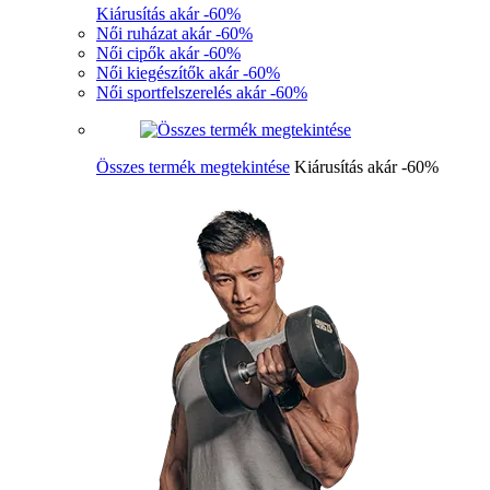
Kiárusítás akár -60%
Női ruházat akár -60%
Női cipők akár -60%
Női kiegészítők akár -60%
Női sportfelszerelés akár -60%
Összes termék megtekintése
Kiárusítás akár -60%