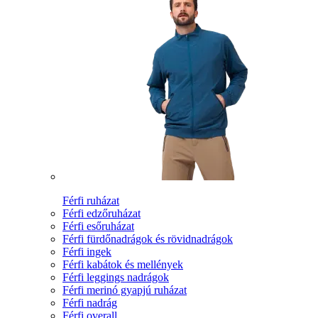
Férfi ruházat
Férfi edzőruházat
Férfi esőruházat
Férfi fürdőnadrágok és rövidnadrágok
Férfi ingek
Férfi kabátok és mellények
Férfi leggings nadrágok
Férfi merinó gyapjú ruházat
Férfi nadrág
Férfi overall