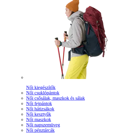
Női kiegészítők
Női csuklópántok
Női csősálak, maszkok és sálak
Női fejpántok
Női hátizsákok
Női kesztyűk
Női maszkok
Női napszemüveg
Női pénztárcák