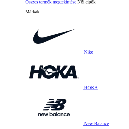
Összes termék megtekintése
Női cipők
Márkák
Nike
HOKA
New Balance