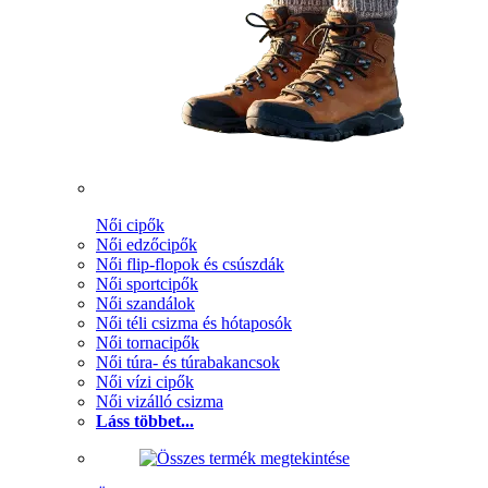
Női cipők
Női edzőcipők
Női flip-flopok és csúszdák
Női sportcipők
Női szandálok
Női téli csizma és hótaposók
Női tornacipők
Női túra- és túrabakancsok
Női vízi cipők
Női vizálló csizma
Láss többet...