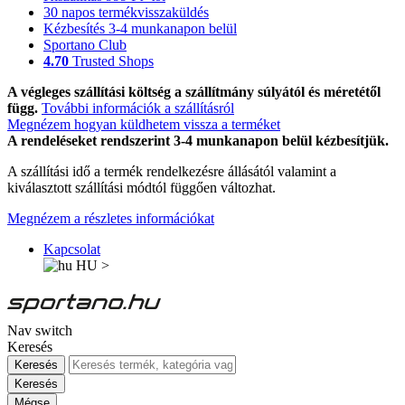
30 napos termékvisszaküldés
Kézbesítés 3-4 munkanapon belül
Sportano Club
4.70
Trusted Shops
A végleges szállítási költség a szállítmány súlyától és méretétől
függ.
További információk a szállításról
Megnézem hogyan küldhetem vissza a terméket
A rendeléseket rendszerint 3-4 munkanapon belül kézbesítjük.
A szállítási idő a termék rendelkezésre állásától valamint a
kiválasztott szállítási módtól függően változhat.
Megnézem a részletes információkat
Kapcsolat
HU
>
Nav switch
Keresés
Keresés
Keresés
Mégse