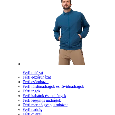
Férfi ruházat
Férfi edzőruházat
Férfi esőruházat
Férfi fürdőnadrágok és rövidnadrágok
Férfi ingek
Férfi kabátok és mellények
Férfi leggings nadrágok
Férfi merinó gyapjú ruházat
Férfi nadrág
Férfi overall