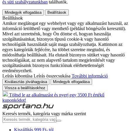
és süti szabályzatunkban
találhatók.
Mindegyik elfogadása
Beállítások
Beállítások
Amikor meglátogat egy webhelyet vagy egy alkalmazást használ, az
információ letölthető vagy menthető (például böngészőn keresztül).
Mivel azt szeretnénk, hogy Ön döntse el, hogyan használja
szolgáltatásainkat, bizonyos típusú cookie-k vagy hasonló
technológiák használatát saját maga szabályozhatja. Kattintson az
egyes kategóriák fejlécére, ha többet szeretne megtudni, és
módosíthatja beállításait. Ha elutasít bizonyos sütiket vagy hasonló
technológiákat, az nem alapvető tartalom megjelenítését vagy
szolgáltatásaink bizonyos funkcióinak elérhetetlenségét
eredményezheti.
Leírás kibontása
Leírás összecsukása
További információ
Kiválasztás jóváhagyása
Mindegyik elfogadása
Vissza a beállításokhoz
Töltsd le az alkalmazást és nyerj egy 3500 Ft értékű
kuponkódot!
Keresés termék, kategória vagy márka szerint
Kiszállítás 999 Ft- tól