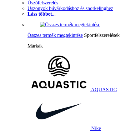
Úszófelszerelés
Uszonyok búvárkodáshoz és snorkelinghez
Láss többet...
Összes termék megtekintése
Sportfelszerelések
Márkák
AQUASTIC
Nike