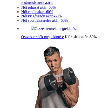
Kiárusítás akár -60%
Női ruházat akár -60%
Női cipők akár -60%
Női kiegészítők akár -60%
Női sportfelszerelés akár -60%
Összes termék megtekintése
Kiárusítás akár -60%