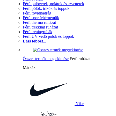
Férfi pulóverek, polárok és szvetterek
Férfi pólók, trikók és toppok
Férfi rövidnadrág
Férfi sportfehérneműk
Férfi thermo ruházat
Férfi trekking ruházat
Férfi tréningruhák
Férfi UV-védő pólók és toppok
Láss többet...
Összes termék megtekintése
Férfi ruházat
Márkák
Nike