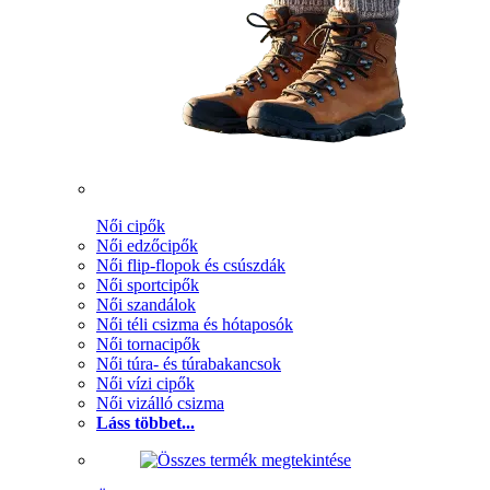
Női cipők
Női edzőcipők
Női flip-flopok és csúszdák
Női sportcipők
Női szandálok
Női téli csizma és hótaposók
Női tornacipők
Női túra- és túrabakancsok
Női vízi cipők
Női vizálló csizma
Láss többet...