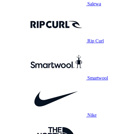
Salewa
Rip Curl
Smartwool
Nike