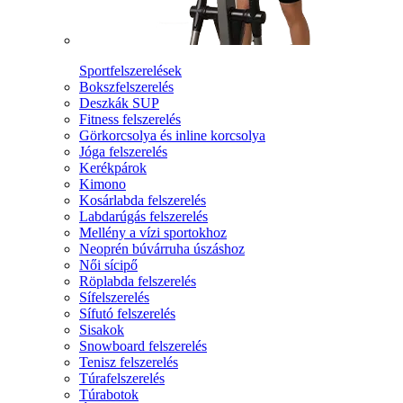
Sportfelszerelések
Bokszfelszerelés
Deszkák SUP
Fitness felszerelés
Görkorcsolya és inline korcsolya
Jóga felszerelés
Kerékpárok
Kimono
Kosárlabda felszerelés
Labdarúgás felszerelés
Mellény a vízi sportokhoz
Neoprén búvárruha úszáshoz
Női sícipő
Röplabda felszerelés
Sífelszerelés
Sífutó felszerelés
Sisakok
Snowboard felszerelés
Tenisz felszerelés
Túrafelszerelés
Túrabotok