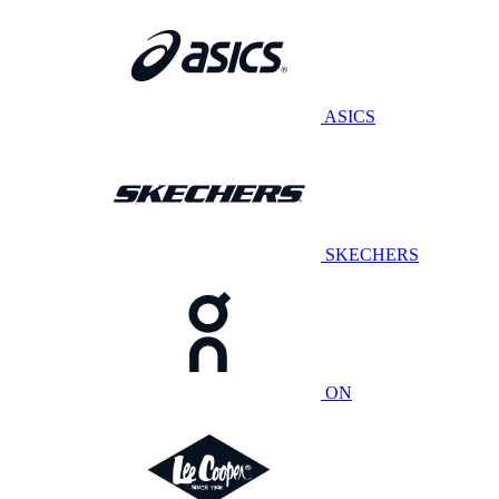
ASICS
SKECHERS
ON