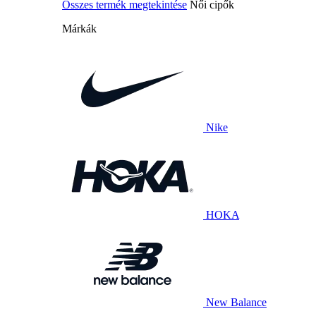
Összes termék megtekintése
Női cipők
Márkák
Nike
HOKA
New Balance