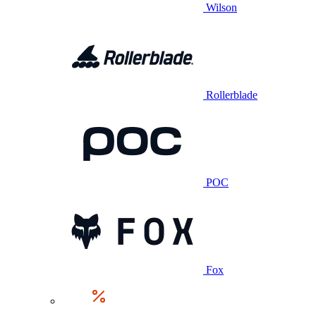
Wilson
Rollerblade
POC
Fox