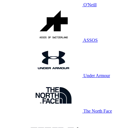
O'Neill
ASSOS
Under Armour
The North Face