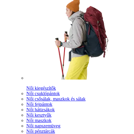
Női kiegészítők
Női csuklópántok
Női csősálak, maszkok és sálak
Női fejpántok
Női hátizsákok
Női kesztyűk
Női maszkok
Női napszemüveg
Női pénztárcák