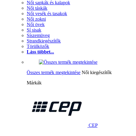
Női sapkák és kalapok
Női táskák
Női vesék és tasakok
Női zokni
Női övek
Sí sisak
Síszemüveg
Strandkiegészítők
Törülközők
Láss többet...
Összes termék megtekintése
Női kiegészítők
Márkák
CEP