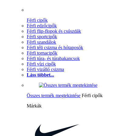
Férfi cipők
Férfi edzőcipők
Férfi flip-flopok és csúszdák
Férfi sportcipők
Férfi szandálok
Férfi téli csizma és hótaposók
Férfi tornacipők
Férfi túra- és túrabakancsok
Férfi vízi cipők
Férfi vizálló csizma
Láss többet...
Összes termék megtekintése
Férfi cipők
Márkák