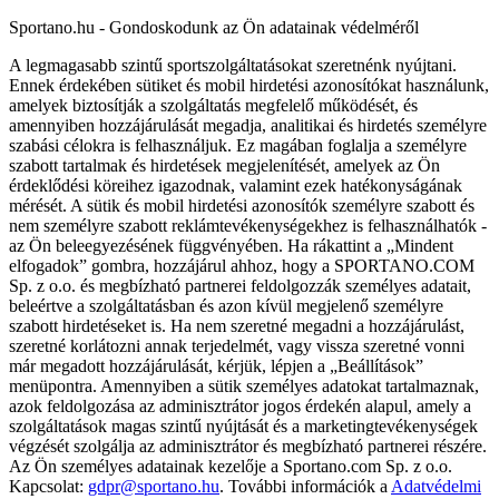
Sportano.hu - Gondoskodunk az Ön adatainak védelméről
A legmagasabb szintű sportszolgáltatásokat szeretnénk nyújtani.
Ennek érdekében sütiket és mobil hirdetési azonosítókat használunk,
amelyek biztosítják a szolgáltatás megfelelő működését, és
amennyiben hozzájárulását megadja, analitikai és hirdetés személyre
szabási célokra is felhasználjuk. Ez magában foglalja a személyre
szabott tartalmak és hirdetések megjelenítését, amelyek az Ön
érdeklődési köreihez igazodnak, valamint ezek hatékonyságának
mérését. A sütik és mobil hirdetési azonosítók személyre szabott és
nem személyre szabott reklámtevékenységekhez is felhasználhatók -
az Ön beleegyezésének függvényében. Ha rákattint a „Mindent
elfogadok” gombra, hozzájárul ahhoz, hogy a SPORTANO.COM
Sp. z o.o. és megbízható partnerei feldolgozzák személyes adatait,
beleértve a szolgáltatásban és azon kívül megjelenő személyre
szabott hirdetéseket is. Ha nem szeretné megadni a hozzájárulást,
szeretné korlátozni annak terjedelmét, vagy vissza szeretné vonni
már megadott hozzájárulását, kérjük, lépjen a „Beállítások”
menüpontra. Amennyiben a sütik személyes adatokat tartalmaznak,
azok feldolgozása az adminisztrátor jogos érdekén alapul, amely a
szolgáltatások magas szintű nyújtását és a marketingtevékenységek
végzését szolgálja az adminisztrátor és megbízható partnerei részére.
Az Ön személyes adatainak kezelője a Sportano.com Sp. z o.o.
Kapcsolat:
gdpr@sportano.hu
. További információk a
Adatvédelmi