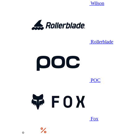
Wilson
Rollerblade
POC
Fox