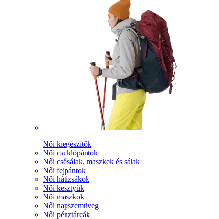
Női kiegészítők
Női csuklópántok
Női csősálak, maszkok és sálak
Női fejpántok
Női hátizsákok
Női kesztyűk
Női maszkok
Női napszemüveg
Női pénztárcák