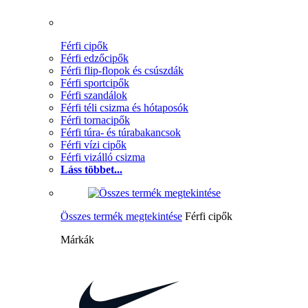
Férfi cipők
Férfi edzőcipők
Férfi flip-flopok és csúszdák
Férfi sportcipők
Férfi szandálok
Férfi téli csizma és hótaposók
Férfi tornacipők
Férfi túra- és túrabakancsok
Férfi vízi cipők
Férfi vizálló csizma
Láss többet...
Összes termék megtekintése
Férfi cipők
Márkák