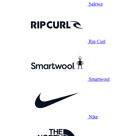
Salewa
Rip Curl
Smartwool
Nike