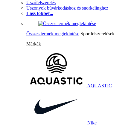
Úszófelszerelés
Uszonyok búvárkodáshoz és snorkelinghez
Láss többet...
Összes termék megtekintése
Sportfelszerelések
Márkák
AQUASTIC
Nike