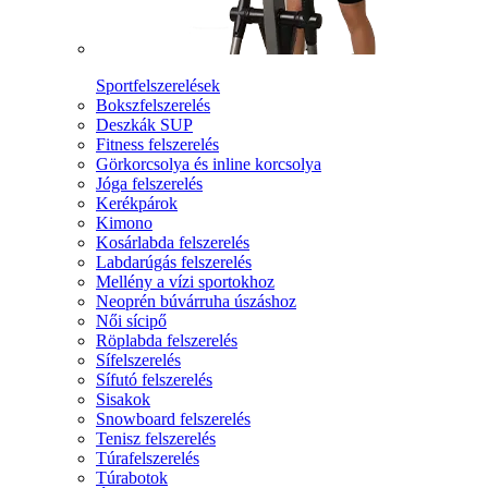
Sportfelszerelések
Bokszfelszerelés
Deszkák SUP
Fitness felszerelés
Görkorcsolya és inline korcsolya
Jóga felszerelés
Kerékpárok
Kimono
Kosárlabda felszerelés
Labdarúgás felszerelés
Mellény a vízi sportokhoz
Neoprén búvárruha úszáshoz
Női sícipő
Röplabda felszerelés
Sífelszerelés
Sífutó felszerelés
Sisakok
Snowboard felszerelés
Tenisz felszerelés
Túrafelszerelés
Túrabotok