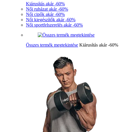
Kiárusítás akár -60%
Női ruházat akár -60%
Női cipők akár -60%
Női kiegészítők akár -60%
Női sportfelszerelés akár -60%
Összes termék megtekintése
Kiárusítás akár -60%