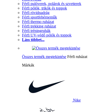
Férfi pulóverek, polárok és szvetterek
Férfi pólók, trikók és toppok
Férfi rövidnadrág
Férfi sportfehérneműk
Férfi thermo ruházat
Férfi trekking ruházat
Férfi tréningruhák
Férfi UV-védő pólók és toppok
Láss többet...
Összes termék megtekintése
Férfi ruházat
Márkák
Nike