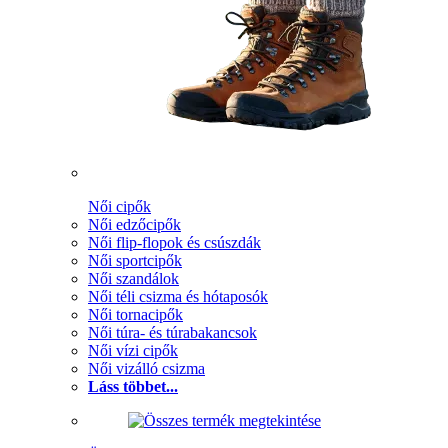
Női cipők
Női edzőcipők
Női flip-flopok és csúszdák
Női sportcipők
Női szandálok
Női téli csizma és hótaposók
Női tornacipők
Női túra- és túrabakancsok
Női vízi cipők
Női vizálló csizma
Láss többet...