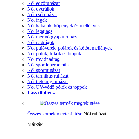
Női edzőruházat
Nöi overállok
Női esőruházat
Női ingek
Női kabátok, köpenyek és mellények
Női leggings
Női merinó gyapjú ruházat
Női nadrágok
Női pulóverek, polárok és kötött mellények
Női pólók, trikók és toppok
Női rövidnadrág
Női sportfehérneműk
Női sportruházat
Női termikus ruházat
Női trekking ruházat
Női UV-védő pólók és toppok
Láss többet...
Összes termék megtekintése
Női ruházat
Márkák