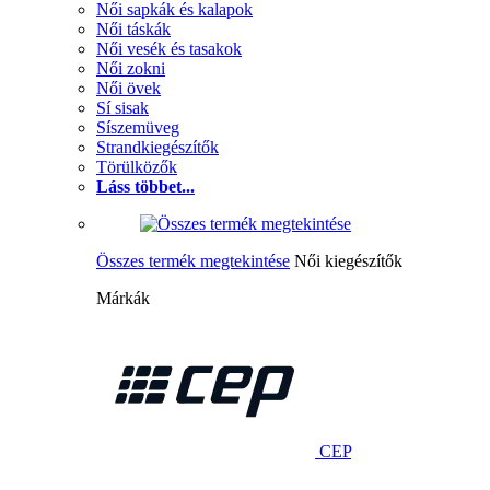
Női sapkák és kalapok
Női táskák
Női vesék és tasakok
Női zokni
Női övek
Sí sisak
Síszemüveg
Strandkiegészítők
Törülközők
Láss többet...
Összes termék megtekintése
Női kiegészítők
Márkák
CEP