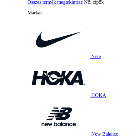
Összes termék megtekintése
Női cipők
Márkák
Nike
HOKA
New Balance