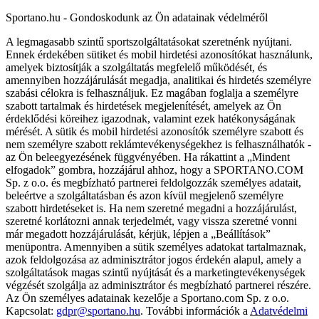
Sportano.hu - Gondoskodunk az Ön adatainak védelméről
A legmagasabb szintű sportszolgáltatásokat szeretnénk nyújtani.
Ennek érdekében sütiket és mobil hirdetési azonosítókat használunk,
amelyek biztosítják a szolgáltatás megfelelő működését, és
amennyiben hozzájárulását megadja, analitikai és hirdetés személyre
szabási célokra is felhasználjuk. Ez magában foglalja a személyre
szabott tartalmak és hirdetések megjelenítését, amelyek az Ön
érdeklődési köreihez igazodnak, valamint ezek hatékonyságának
mérését. A sütik és mobil hirdetési azonosítók személyre szabott és
nem személyre szabott reklámtevékenységekhez is felhasználhatók -
az Ön beleegyezésének függvényében. Ha rákattint a „Mindent
elfogadok” gombra, hozzájárul ahhoz, hogy a SPORTANO.COM
Sp. z o.o. és megbízható partnerei feldolgozzák személyes adatait,
beleértve a szolgáltatásban és azon kívül megjelenő személyre
szabott hirdetéseket is. Ha nem szeretné megadni a hozzájárulást,
szeretné korlátozni annak terjedelmét, vagy vissza szeretné vonni
már megadott hozzájárulását, kérjük, lépjen a „Beállítások”
menüpontra. Amennyiben a sütik személyes adatokat tartalmaznak,
azok feldolgozása az adminisztrátor jogos érdekén alapul, amely a
szolgáltatások magas szintű nyújtását és a marketingtevékenységek
végzését szolgálja az adminisztrátor és megbízható partnerei részére.
Az Ön személyes adatainak kezelője a Sportano.com Sp. z o.o.
Kapcsolat:
gdpr@sportano.hu
. További információk a
Adatvédelmi