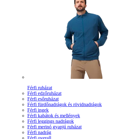
Férfi ruházat
Férfi edzőruházat
Férfi esőruházat
Férfi fürdőnadrágok és rövidnadrágok
Férfi ingek
Férfi kabátok és mellények
Férfi leggings nadrágok
Férfi merinó gyapjú ruházat
Férfi nadrág
Férfi overall