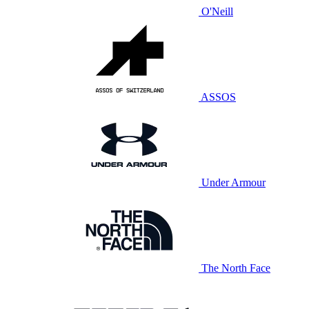
O'Neill
ASSOS
Under Armour
The North Face