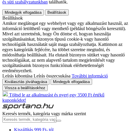
és süti szabályzatunkban
találhatók.
Mindegyik elfogadása
Beállítások
Beállítások
Amikor meglátogat egy webhelyet vagy egy alkalmazást használ, az
információ letölthető vagy menthető (például böngészőn keresztül).
Mivel azt szeretnénk, hogy Ön döntse el, hogyan használja
szolgáltatásainkat, bizonyos típusú cookie-k vagy hasonló
technológiák használatát saját maga szabályozhatja. Kattintson az
egyes kategóriák fejlécére, ha többet szeretne megtudni, és
módosíthatja beállításait. Ha elutasít bizonyos sütiket vagy hasonló
technológiákat, az nem alapvető tartalom megjelenítését vagy
szolgáltatásaink bizonyos funkcióinak elérhetetlenségét
eredményezheti.
Leírás kibontása
Leírás összecsukása
További információ
Kiválasztás jóváhagyása
Mindegyik elfogadása
Vissza a beállításokhoz
Töltsd le az alkalmazást és nyerj egy 3500 Ft értékű
kuponkódot!
Keresés termék, kategória vagy márka szerint
Kiszállítás 999 Ft- tól