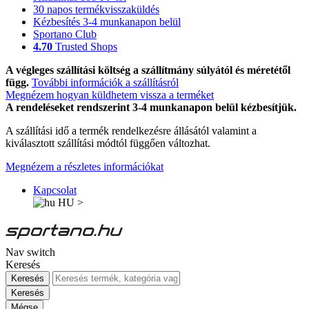
30 napos termékvisszaküldés
Kézbesítés 3-4 munkanapon belül
Sportano Club
4.70
Trusted Shops
A végleges szállítási költség a szállítmány súlyától és méretétől
függ.
További információk a szállításról
Megnézem hogyan küldhetem vissza a terméket
A rendeléseket rendszerint 3-4 munkanapon belül kézbesítjük.
A szállítási idő a termék rendelkezésre állásától valamint a
kiválasztott szállítási módtól függően változhat.
Megnézem a részletes információkat
Kapcsolat
HU
>
Nav switch
Keresés
Keresés
Keresés
Mégse