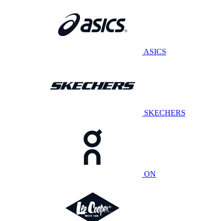
ASICS
SKECHERS
ON