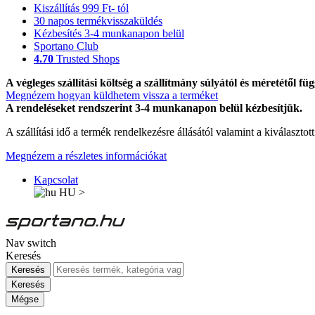
Kiszállítás 999 Ft- tól
30 napos termékvisszaküldés
Kézbesítés 3-4 munkanapon belül
Sportano Club
4.70
Trusted Shops
A végleges szállítási költség a szállítmány súlyától és méretétől füg
Megnézem hogyan küldhetem vissza a terméket
A rendeléseket rendszerint 3-4 munkanapon belül kézbesítjük.
A szállítási idő a termék rendelkezésre állásától valamint a kiválasztot
Megnézem a részletes információkat
Kapcsolat
HU
>
Nav switch
Keresés
Keresés
Keresés
Mégse