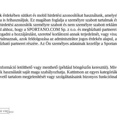
k érdekében sütiket és mobil hirdetési azonosítókat használunk, amelye
ra is felhasználjuk. Ez magában foglalja a személyre szabott tartalmak 
hirdetési azonosítók személyre szabott és nem személyre szabott rekl
l ahhoz, hogy a SPORTANO.COM Sp. z o.o. és megbízható partnerei fel
gadni a hozzájárulást, szeretné korlátozni annak terjedelmét, vagy viss
almaznak, azok feldolgozása az adminisztrátor jogos érdekén alapul, am
ízható partnerei részére. Az Ön személyes adatainak kezelője a Sporta
formáció letölthető vagy menthető (például böngészőn keresztül). Mive
 használatát saját maga szabályozhatja. Kattintson az egyes kategóriák f
vető tartalom megjelenítését vagy szolgáltatásaink bizonyos funkcióina