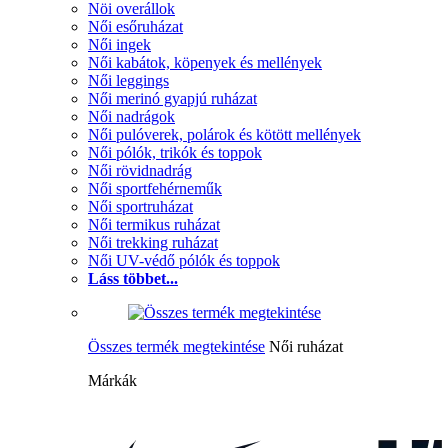
Nöi overállok
Női esőruházat
Női ingek
Női kabátok, köpenyek és mellények
Női leggings
Női merinó gyapjú ruházat
Női nadrágok
Női pulóverek, polárok és kötött mellények
Női pólók, trikók és toppok
Női rövidnadrág
Női sportfehérneműk
Női sportruházat
Női termikus ruházat
Női trekking ruházat
Női UV-védő pólók és toppok
Láss többet...
Összes termék megtekintése
Női ruházat
Márkák