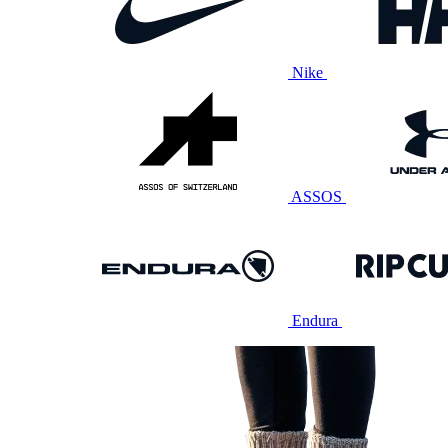
Nike
ASSOS
Endura