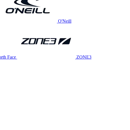
O'Neill
rth Face
ZONE3