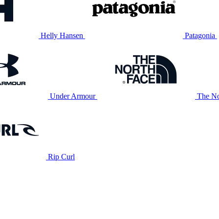
Helly Hansen
Patagonia
Under Armour
The No
Rip Curl