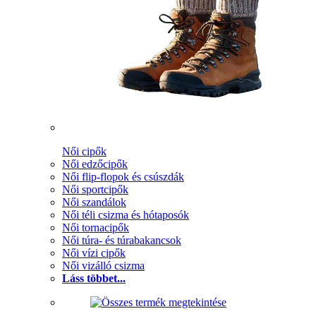
Női cipők
Női edzőcipők
Női flip-flopok és csúszdák
Női sportcipők
Női szandálok
Női téli csizma és hótaposók
Női tornacipők
Női túra- és túrabakancsok
Női vízi cipők
Női vizálló csizma
Láss többet...