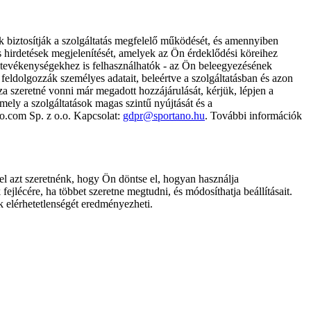
k biztosítják a szolgáltatás megfelelő működését, és amennyiben
és hirdetések megjelenítését, amelyek az Ön érdeklődési köreihez
ámtevékenységekhez is felhasználhatók - az Ön beleegyezésének
dolgozzák személyes adatait, beleértve a szolgáltatásban és azon
za szeretné vonni már megadott hozzájárulását, kérjük, lépjen a
ely a szolgáltatások magas szintű nyújtását és a
no.com Sp. z o.o. Kapcsolat:
gdpr@sportano.hu
. További információk
l azt szeretnénk, hogy Ön döntse el, hogyan használja
ejlécére, ha többet szeretne megtudni, és módosíthatja beállításait.
k elérhetetlenségét eredményezheti.