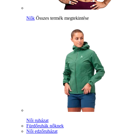
Nők
Összes termék megtekintése
Női ruházat
Fürdőruhák nőknek
Női edzőruházat