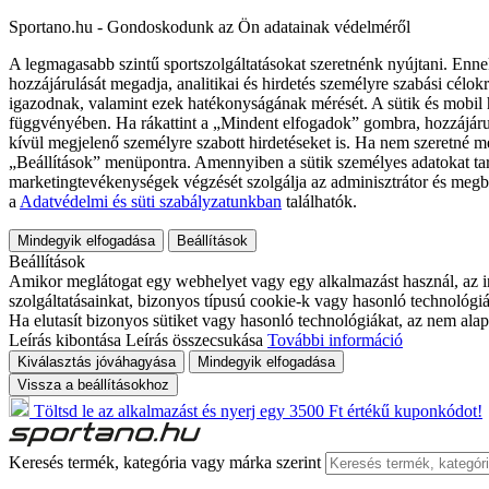
Sportano.hu - Gondoskodunk az Ön adatainak védelméről
A legmagasabb szintű sportszolgáltatásokat szeretnénk nyújtani. Enne
hozzájárulását megadja, analitikai és hirdetés személyre szabási célok
igazodnak, valamint ezek hatékonyságának mérését. A sütik és mobil 
függvényében. Ha rákattint a „Mindent elfogadok” gombra, hozzájáru
kívül megjelenő személyre szabott hirdetéseket is. Ha nem szeretné me
„Beállítások” menüpontra. Amennyiben a sütik személyes adatokat tart
marketingtevékenységek végzését szolgálja az adminisztrátor és megb
a
Adatvédelmi és süti szabályzatunkban
találhatók.
Mindegyik elfogadása
Beállítások
Beállítások
Amikor meglátogat egy webhelyet vagy egy alkalmazást használ, az in
szolgáltatásainkat, bizonyos típusú cookie-k vagy hasonló technológiák
Ha elutasít bizonyos sütiket vagy hasonló technológiákat, az nem alap
Leírás kibontása
Leírás összecsukása
További információ
Kiválasztás jóváhagyása
Mindegyik elfogadása
Vissza a beállításokhoz
Töltsd le az alkalmazást és nyerj egy 3500 Ft értékű kuponkódot!
Keresés termék, kategória vagy márka szerint