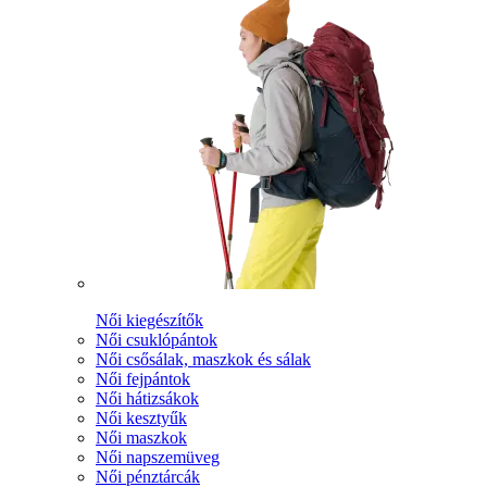
Női kiegészítők
Női csuklópántok
Női csősálak, maszkok és sálak
Női fejpántok
Női hátizsákok
Női kesztyűk
Női maszkok
Női napszemüveg
Női pénztárcák