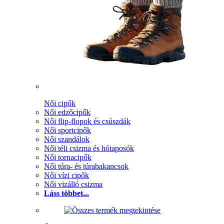
Női cipők
Női edzőcipők
Női flip-flopok és csúszdák
Női sportcipők
Női szandálok
Női téli csizma és hótaposók
Női tornacipők
Női túra- és túrabakancsok
Női vízi cipők
Női vizálló csizma
Láss többet...