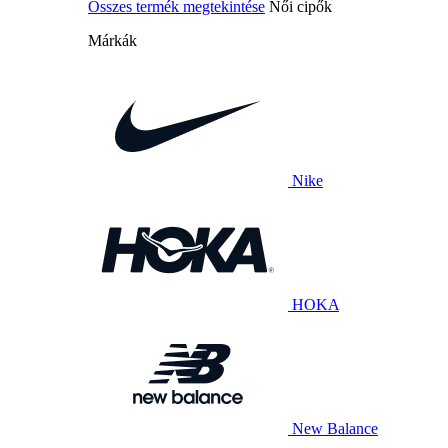
Összes termék megtekintése
Női cipők
Márkák
Nike
HOKA
New Balance