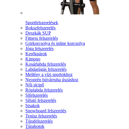
Sportfelszerelések
Bokszfelszerelés
Deszkák SUP
Fitness felszerelés
Görkorcsolya és inline korcsolya
Jóga felszerelés
Kerékpárok
Kimono
Kosárlabda felszerelés
Labdarúgás felszerelés
Mellény a vízi sportokhoz
Neoprén búvárruha úszáshoz
Női sícipő
Röplabda felszerelés
Sífelszerelés
Sífutó felszerelés
Sisakok
Snowboard felszerelés
Tenisz felszerelés
Túrafelszerelés
Túrabotok