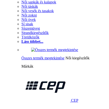
Női sapkák és kalapok
Női táskák
Női vesék és tasakok
Női zokni
Női övek
Sí sisak
Síszemüveg
Strandkiegészítők
Törülközők
Láss többet...
Összes termék megtekintése
Női kiegészítők
Márkák
CEP