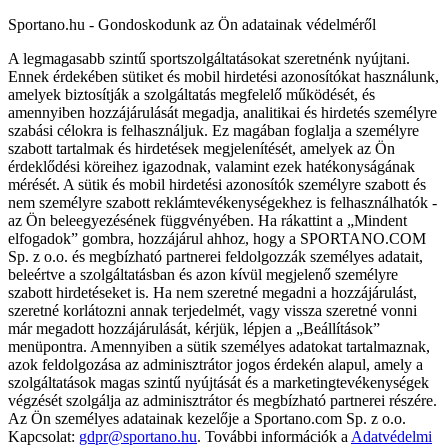
Sportano.hu - Gondoskodunk az Ön adatainak védelméről
A legmagasabb szintű sportszolgáltatásokat szeretnénk nyújtani.
Ennek érdekében sütiket és mobil hirdetési azonosítókat használunk,
amelyek biztosítják a szolgáltatás megfelelő működését, és
amennyiben hozzájárulását megadja, analitikai és hirdetés személyre
szabási célokra is felhasználjuk. Ez magában foglalja a személyre
szabott tartalmak és hirdetések megjelenítését, amelyek az Ön
érdeklődési köreihez igazodnak, valamint ezek hatékonyságának
mérését. A sütik és mobil hirdetési azonosítók személyre szabott és
nem személyre szabott reklámtevékenységekhez is felhasználhatók -
az Ön beleegyezésének függvényében. Ha rákattint a „Mindent
elfogadok” gombra, hozzájárul ahhoz, hogy a SPORTANO.COM
Sp. z o.o. és megbízható partnerei feldolgozzák személyes adatait,
beleértve a szolgáltatásban és azon kívül megjelenő személyre
szabott hirdetéseket is. Ha nem szeretné megadni a hozzájárulást,
szeretné korlátozni annak terjedelmét, vagy vissza szeretné vonni
már megadott hozzájárulását, kérjük, lépjen a „Beállítások”
menüpontra. Amennyiben a sütik személyes adatokat tartalmaznak,
azok feldolgozása az adminisztrátor jogos érdekén alapul, amely a
szolgáltatások magas szintű nyújtását és a marketingtevékenységek
végzését szolgálja az adminisztrátor és megbízható partnerei részére.
Az Ön személyes adatainak kezelője a Sportano.com Sp. z o.o.
Kapcsolat:
gdpr@sportano.hu
. További információk a
Adatvédelmi