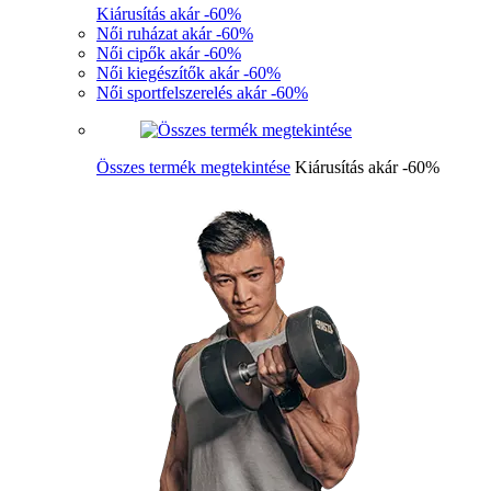
Kiárusítás akár -60%
Női ruházat akár -60%
Női cipők akár -60%
Női kiegészítők akár -60%
Női sportfelszerelés akár -60%
Összes termék megtekintése
Kiárusítás akár -60%