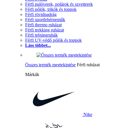
Férfi pulóverek, polárok és szvetterek
Férfi pólók, trikók és toppok
Férfi rövidnadrág
Férfi sportfehérneműk
Férfi thermo ruházat
Férfi trekking ruházat
Férfi tréningruhák
Férfi UV-védő pólók és toppok
Láss többet...
Összes termék megtekintése
Férfi ruházat
Márkák
Nike