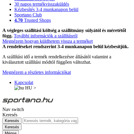
30 napos termékvisszaküldés
Kézbesítés 3-4 munkanapon belül
Sportano Club
4.70
Trusted Shops
A végleges szállítási költség a szállítmány súlyától és méretétől
függ.
További információk a szállításról
Megnézem hogyan küldhetem vissza a terméket
A rendeléseket rendszerint 3-4 munkanapon belül kézbesítjük.
A szállítási idő a termék rendelkezésre állásától valamint a
kiválasztott szállítási módtól függően változhat.
Megnézem a részletes információkat
Kapcsolat
HU
>
Nav switch
Keresés
Keresés
Keresés
Mégse