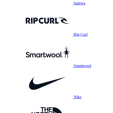
Salewa
Rip Curl
Smartwool
Nike