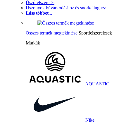
Úszófelszerelés
Uszonyok búvárkodáshoz és snorkelinghez
Láss többet...
Összes termék megtekintése
Sportfelszerelések
Márkák
AQUASTIC
Nike