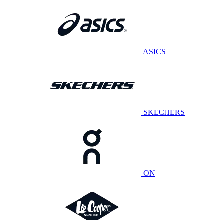
ASICS
SKECHERS
ON