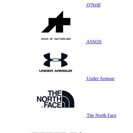
O'Neill
ASSOS
Under Armour
The North Face