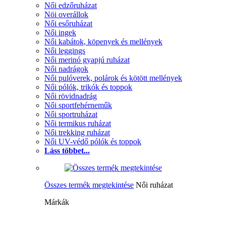
Női edzőruházat
Nöi overállok
Női esőruházat
Női ingek
Női kabátok, köpenyek és mellények
Női leggings
Női merinó gyapjú ruházat
Női nadrágok
Női pulóverek, polárok és kötött mellények
Női pólók, trikók és toppok
Női rövidnadrág
Női sportfehérneműk
Női sportruházat
Női termikus ruházat
Női trekking ruházat
Női UV-védő pólók és toppok
Láss többet...
Összes termék megtekintése
Női ruházat
Márkák