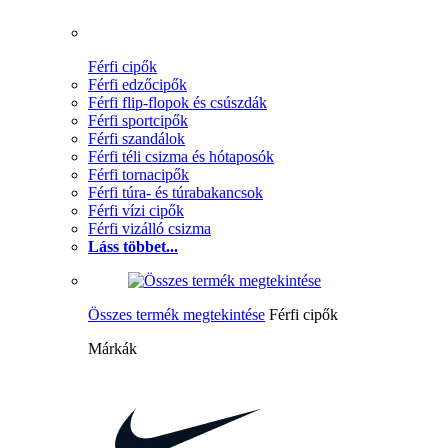
Férfi cipők
Férfi edzőcipők
Férfi flip-flopok és csúszdák
Férfi sportcipők
Férfi szandálok
Férfi téli csizma és hótaposók
Férfi tornacipők
Férfi túra- és túrabakancsok
Férfi vízi cipők
Férfi vizálló csizma
Láss többet...
Összes termék megtekintése
Férfi cipők
Márkák