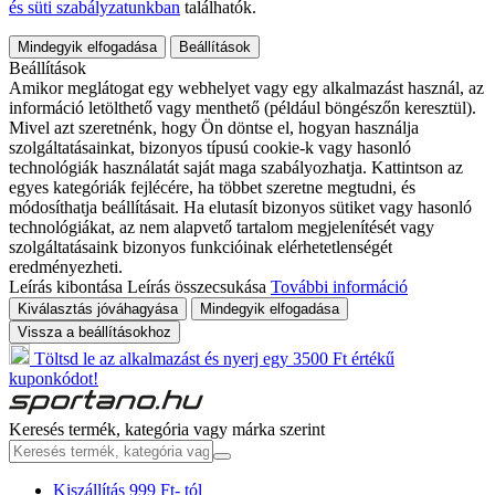
és süti szabályzatunkban
találhatók.
Mindegyik elfogadása
Beállítások
Beállítások
Amikor meglátogat egy webhelyet vagy egy alkalmazást használ, az
információ letölthető vagy menthető (például böngészőn keresztül).
Mivel azt szeretnénk, hogy Ön döntse el, hogyan használja
szolgáltatásainkat, bizonyos típusú cookie-k vagy hasonló
technológiák használatát saját maga szabályozhatja. Kattintson az
egyes kategóriák fejlécére, ha többet szeretne megtudni, és
módosíthatja beállításait. Ha elutasít bizonyos sütiket vagy hasonló
technológiákat, az nem alapvető tartalom megjelenítését vagy
szolgáltatásaink bizonyos funkcióinak elérhetetlenségét
eredményezheti.
Leírás kibontása
Leírás összecsukása
További információ
Kiválasztás jóváhagyása
Mindegyik elfogadása
Vissza a beállításokhoz
Töltsd le az alkalmazást és nyerj egy 3500 Ft értékű
kuponkódot!
Keresés termék, kategória vagy márka szerint
Kiszállítás 999 Ft- tól