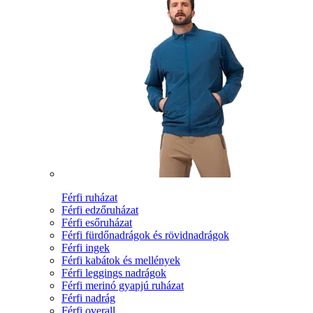
Férfi ruházat
Férfi edzőruházat
Férfi esőruházat
Férfi fürdőnadrágok és rövidnadrágok
Férfi ingek
Férfi kabátok és mellények
Férfi leggings nadrágok
Férfi merinó gyapjú ruházat
Férfi nadrág
Férfi overall