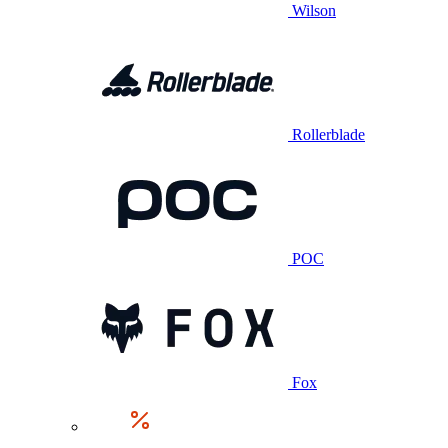
Wilson
Rollerblade
POC
Fox