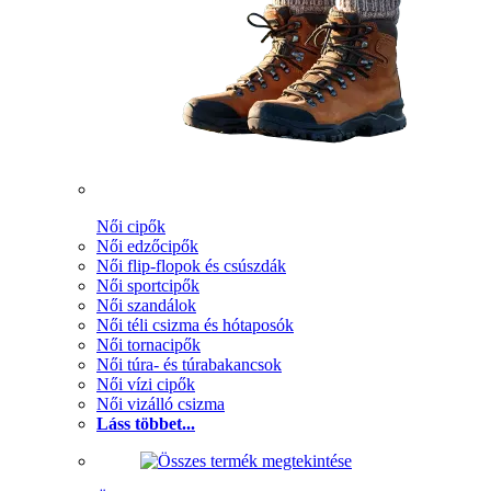
Női cipők
Női edzőcipők
Női flip-flopok és csúszdák
Női sportcipők
Női szandálok
Női téli csizma és hótaposók
Női tornacipők
Női túra- és túrabakancsok
Női vízi cipők
Női vizálló csizma
Láss többet...