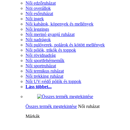
Női edzőruházat
Nöi overállok
Női esőruházat
Női ingek
Női kabátok, köpenyek és mellények
Női leggings
Női merinó gyapjú ruházat
Női nadrágok
Női pulóverek, polárok és kötött mellények
Női pólók, trikók és toppok
Női rövidnadrág
Női sportfehérneműk
Női sportruházat
Női termikus ruházat
Női trekking ruházat
Női UV-védő pólók és toppok
Láss többet...
Összes termék megtekintése
Női ruházat
Márkák