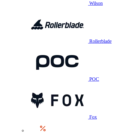
Wilson
Rollerblade
POC
Fox