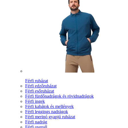
Férfi ruházat
Férfi edzőruházat
Férfi esőruházat
Férfi fürdőnadrágok és rövidnadrágok
Férfi ingek
Férfi kabátok és mellények
Férfi leggings nadrágok
Férfi merinó gyapjú ruházat
Férfi nadrág
Férfi overall