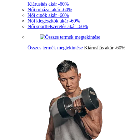
Kiárusítás akár -60%
Női ruházat akár -60%
Női cipők akár -60%
Női kiegészítők akár -60%
Női sportfelszerelés akár -60%
Összes termék megtekintése
Kiárusítás akár -60%