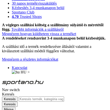
30 napos termékvisszaküldés
Kézbesítés 3-4 munkanapon belül
Sportano Club
4.70
Trusted Shops
A végleges szállítási költség a szállítmány súlyától és méretétől
függ.
További információk a szállításról
Megnézem hogyan küldhetem vissza a terméket
A rendeléseket rendszerint 3-4 munkanapon belül kézbesítjük.
A szállítási idő a termék rendelkezésre állásától valamint a
kiválasztott szállítási módtól függően változhat.
Megnézem a részletes információkat
Kapcsolat
HU
>
Nav switch
Keresés
Keresés
Keresés
Mégse