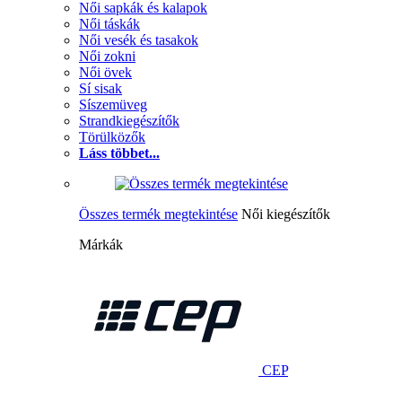
Női sapkák és kalapok
Női táskák
Női vesék és tasakok
Női zokni
Női övek
Sí sisak
Síszemüveg
Strandkiegészítők
Törülközők
Láss többet...
Összes termék megtekintése
Női kiegészítők
Márkák
CEP