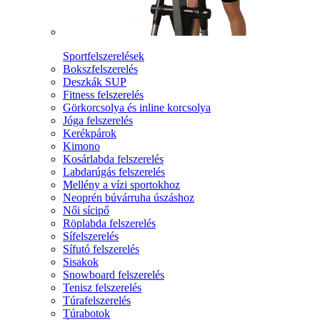
Sportfelszerelések
Bokszfelszerelés
Deszkák SUP
Fitness felszerelés
Görkorcsolya és inline korcsolya
Jóga felszerelés
Kerékpárok
Kimono
Kosárlabda felszerelés
Labdarúgás felszerelés
Mellény a vízi sportokhoz
Neoprén búvárruha úszáshoz
Női sícipő
Röplabda felszerelés
Sífelszerelés
Sífutó felszerelés
Sisakok
Snowboard felszerelés
Tenisz felszerelés
Túrafelszerelés
Túrabotok