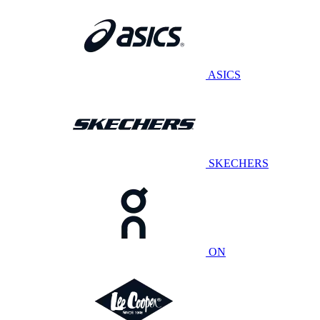
ASICS
SKECHERS
ON