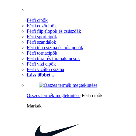
Férfi cipők
Férfi edzőcipők
Férfi flip-flopok és csúszdák
Férfi sportcipők
Férfi szandálok
Férfi téli csizma és hótaposók
Férfi tornacipők
Férfi túra- és túrabakancsok
Férfi vízi cipők
Férfi vizálló csizma
Láss többet...
Összes termék megtekintése
Férfi cipők
Márkák