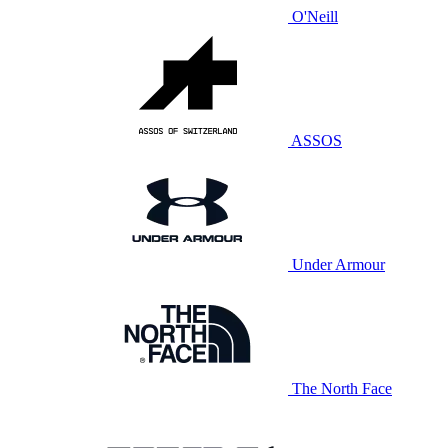
O'Neill
ASSOS
Under Armour
The North Face