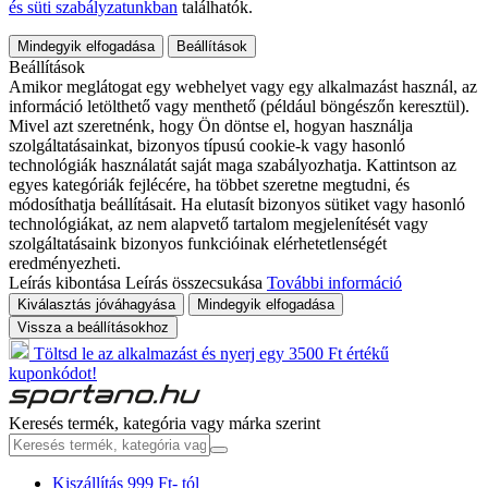
és süti szabályzatunkban
találhatók.
Mindegyik elfogadása
Beállítások
Beállítások
Amikor meglátogat egy webhelyet vagy egy alkalmazást használ, az
információ letölthető vagy menthető (például böngészőn keresztül).
Mivel azt szeretnénk, hogy Ön döntse el, hogyan használja
szolgáltatásainkat, bizonyos típusú cookie-k vagy hasonló
technológiák használatát saját maga szabályozhatja. Kattintson az
egyes kategóriák fejlécére, ha többet szeretne megtudni, és
módosíthatja beállításait. Ha elutasít bizonyos sütiket vagy hasonló
technológiákat, az nem alapvető tartalom megjelenítését vagy
szolgáltatásaink bizonyos funkcióinak elérhetetlenségét
eredményezheti.
Leírás kibontása
Leírás összecsukása
További információ
Kiválasztás jóváhagyása
Mindegyik elfogadása
Vissza a beállításokhoz
Töltsd le az alkalmazást és nyerj egy 3500 Ft értékű
kuponkódot!
Keresés termék, kategória vagy márka szerint
Kiszállítás 999 Ft- tól