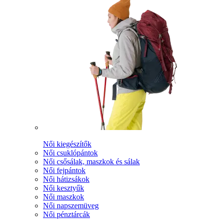
Női kiegészítők
Női csuklópántok
Női csősálak, maszkok és sálak
Női fejpántok
Női hátizsákok
Női kesztyűk
Női maszkok
Női napszemüveg
Női pénztárcák