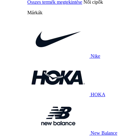
Összes termék megtekintése
Női cipők
Márkák
Nike
HOKA
New Balance