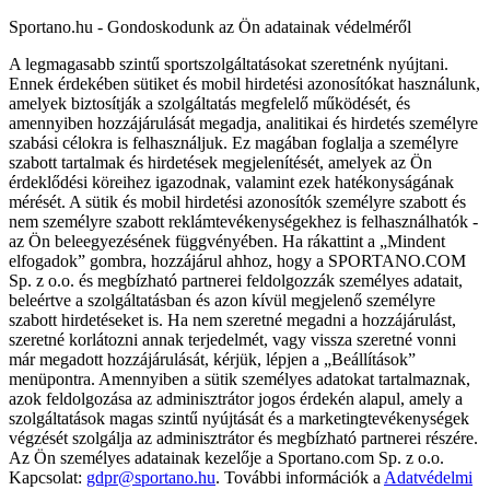
Sportano.hu - Gondoskodunk az Ön adatainak védelméről
A legmagasabb szintű sportszolgáltatásokat szeretnénk nyújtani.
Ennek érdekében sütiket és mobil hirdetési azonosítókat használunk,
amelyek biztosítják a szolgáltatás megfelelő működését, és
amennyiben hozzájárulását megadja, analitikai és hirdetés személyre
szabási célokra is felhasználjuk. Ez magában foglalja a személyre
szabott tartalmak és hirdetések megjelenítését, amelyek az Ön
érdeklődési köreihez igazodnak, valamint ezek hatékonyságának
mérését. A sütik és mobil hirdetési azonosítók személyre szabott és
nem személyre szabott reklámtevékenységekhez is felhasználhatók -
az Ön beleegyezésének függvényében. Ha rákattint a „Mindent
elfogadok” gombra, hozzájárul ahhoz, hogy a SPORTANO.COM
Sp. z o.o. és megbízható partnerei feldolgozzák személyes adatait,
beleértve a szolgáltatásban és azon kívül megjelenő személyre
szabott hirdetéseket is. Ha nem szeretné megadni a hozzájárulást,
szeretné korlátozni annak terjedelmét, vagy vissza szeretné vonni
már megadott hozzájárulását, kérjük, lépjen a „Beállítások”
menüpontra. Amennyiben a sütik személyes adatokat tartalmaznak,
azok feldolgozása az adminisztrátor jogos érdekén alapul, amely a
szolgáltatások magas szintű nyújtását és a marketingtevékenységek
végzését szolgálja az adminisztrátor és megbízható partnerei részére.
Az Ön személyes adatainak kezelője a Sportano.com Sp. z o.o.
Kapcsolat:
gdpr@sportano.hu
. További információk a
Adatvédelmi