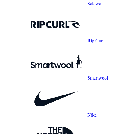
Salewa
Rip Curl
Smartwool
Nike