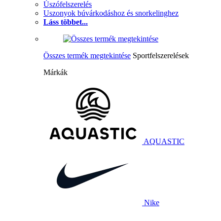
Úszófelszerelés
Uszonyok búvárkodáshoz és snorkelinghez
Láss többet...
Összes termék megtekintése
Sportfelszerelések
Márkák
AQUASTIC
Nike