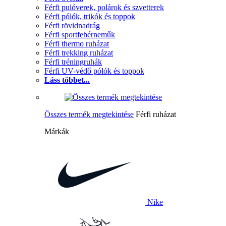
Férfi pulóverek, polárok és szvetterek
Férfi pólók, trikók és toppok
Férfi rövidnadrág
Férfi sportfehérneműk
Férfi thermo ruházat
Férfi trekking ruházat
Férfi tréningruhák
Férfi UV-védő pólók és toppok
Láss többet...
Összes termék megtekintése
Férfi ruházat
Márkák
Nike