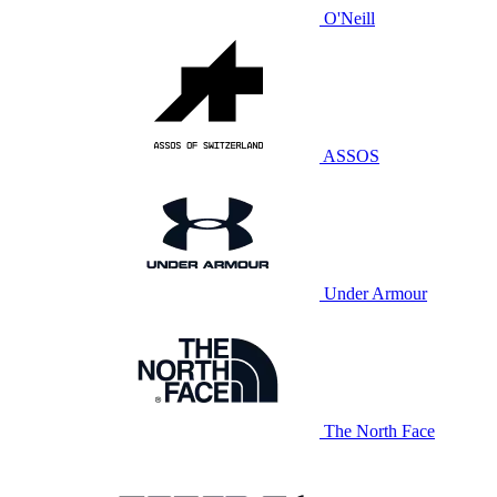
O'Neill
ASSOS
Under Armour
The North Face