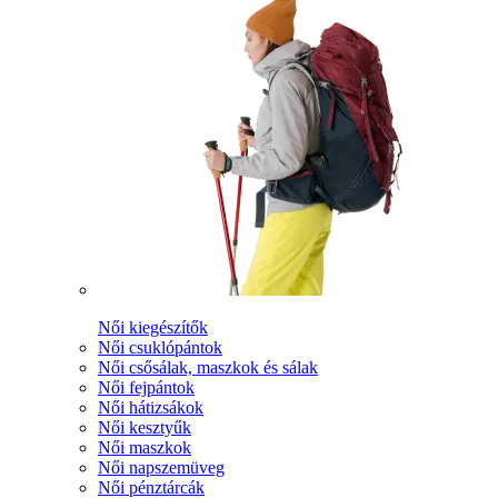
Női kiegészítők
Női csuklópántok
Női csősálak, maszkok és sálak
Női fejpántok
Női hátizsákok
Női kesztyűk
Női maszkok
Női napszemüveg
Női pénztárcák