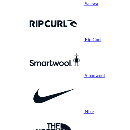
Salewa
Rip Curl
Smartwool
Nike