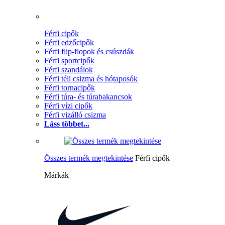
Férfi cipők
Férfi edzőcipők
Férfi flip-flopok és csúszdák
Férfi sportcipők
Férfi szandálok
Férfi téli csizma és hótaposók
Férfi tornacipők
Férfi túra- és túrabakancsok
Férfi vízi cipők
Férfi vizálló csizma
Láss többet...
Összes termék megtekintése
Férfi cipők
Márkák