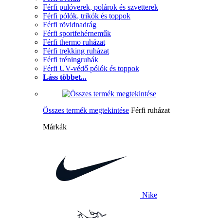
Férfi pulóverek, polárok és szvetterek
Férfi pólók, trikók és toppok
Férfi rövidnadrág
Férfi sportfehérneműk
Férfi thermo ruházat
Férfi trekking ruházat
Férfi tréningruhák
Férfi UV-védő pólók és toppok
Láss többet...
Összes termék megtekintése
Férfi ruházat
Márkák
Nike