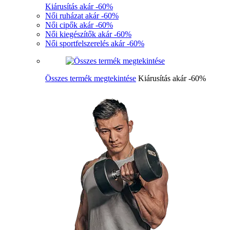
Kiárusítás akár -60%
Női ruházat akár -60%
Női cipők akár -60%
Női kiegészítők akár -60%
Női sportfelszerelés akár -60%
Összes termék megtekintése
Kiárusítás akár -60%