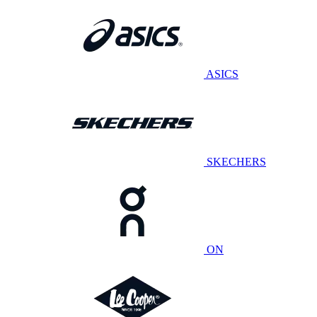
ASICS
SKECHERS
ON