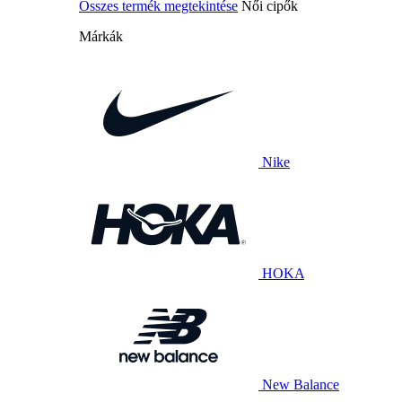
Összes termék megtekintése
Női cipők
Márkák
Nike
HOKA
New Balance