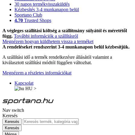
30 napos termékvisszaküldés
Kézbesítés 3-4 munkanapon belül
Sportano Club
4.70
Trusted Shops
A végleges szállítási költség a szállítmány súlyától és méretétől
függ.
További információk a szállításról
Megnézem hogyan küldhetem vissza a terméket
A rendeléseket rendszerint 3-4 munkanapon belül kézbesítjük.
A szállítási idő a termék rendelkezésre állásától valamint a
kiválasztott szállítási módtól függően változhat.
Megnézem a részletes információkat
Kapcsolat
HU
>
Nav switch
Keresés
Keresés
Keresés
Mégse