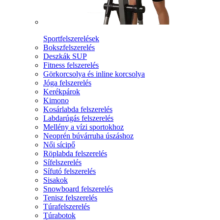
Sportfelszerelések
Bokszfelszerelés
Deszkák SUP
Fitness felszerelés
Görkorcsolya és inline korcsolya
Jóga felszerelés
Kerékpárok
Kimono
Kosárlabda felszerelés
Labdarúgás felszerelés
Mellény a vízi sportokhoz
Neoprén búvárruha úszáshoz
Női sícipő
Röplabda felszerelés
Sífelszerelés
Sífutó felszerelés
Sisakok
Snowboard felszerelés
Tenisz felszerelés
Túrafelszerelés
Túrabotok