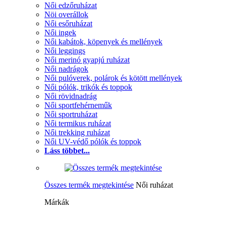
Női edzőruházat
Nöi overállok
Női esőruházat
Női ingek
Női kabátok, köpenyek és mellények
Női leggings
Női merinó gyapjú ruházat
Női nadrágok
Női pulóverek, polárok és kötött mellények
Női pólók, trikók és toppok
Női rövidnadrág
Női sportfehérneműk
Női sportruházat
Női termikus ruházat
Női trekking ruházat
Női UV-védő pólók és toppok
Láss többet...
Összes termék megtekintése
Női ruházat
Márkák