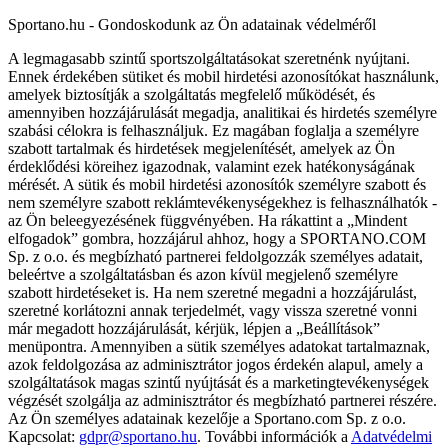
Sportano.hu - Gondoskodunk az Ön adatainak védelméről
A legmagasabb szintű sportszolgáltatásokat szeretnénk nyújtani.
Ennek érdekében sütiket és mobil hirdetési azonosítókat használunk,
amelyek biztosítják a szolgáltatás megfelelő működését, és
amennyiben hozzájárulását megadja, analitikai és hirdetés személyre
szabási célokra is felhasználjuk. Ez magában foglalja a személyre
szabott tartalmak és hirdetések megjelenítését, amelyek az Ön
érdeklődési köreihez igazodnak, valamint ezek hatékonyságának
mérését. A sütik és mobil hirdetési azonosítók személyre szabott és
nem személyre szabott reklámtevékenységekhez is felhasználhatók -
az Ön beleegyezésének függvényében. Ha rákattint a „Mindent
elfogadok” gombra, hozzájárul ahhoz, hogy a SPORTANO.COM
Sp. z o.o. és megbízható partnerei feldolgozzák személyes adatait,
beleértve a szolgáltatásban és azon kívül megjelenő személyre
szabott hirdetéseket is. Ha nem szeretné megadni a hozzájárulást,
szeretné korlátozni annak terjedelmét, vagy vissza szeretné vonni
már megadott hozzájárulását, kérjük, lépjen a „Beállítások”
menüpontra. Amennyiben a sütik személyes adatokat tartalmaznak,
azok feldolgozása az adminisztrátor jogos érdekén alapul, amely a
szolgáltatások magas szintű nyújtását és a marketingtevékenységek
végzését szolgálja az adminisztrátor és megbízható partnerei részére.
Az Ön személyes adatainak kezelője a Sportano.com Sp. z o.o.
Kapcsolat:
gdpr@sportano.hu
. További információk a
Adatvédelmi