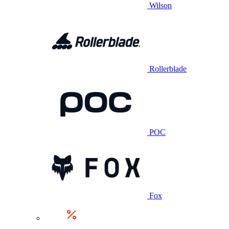
Wilson
Rollerblade
POC
Fox