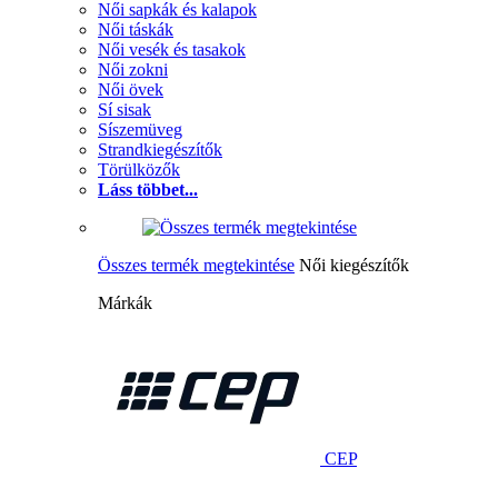
Női sapkák és kalapok
Női táskák
Női vesék és tasakok
Női zokni
Női övek
Sí sisak
Síszemüveg
Strandkiegészítők
Törülközők
Láss többet...
Összes termék megtekintése
Női kiegészítők
Márkák
CEP