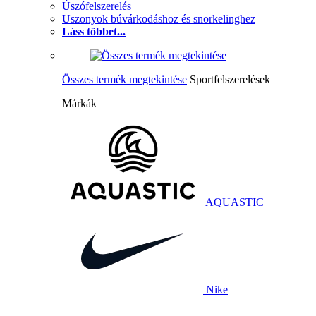
Úszófelszerelés
Uszonyok búvárkodáshoz és snorkelinghez
Láss többet...
Összes termék megtekintése
Sportfelszerelések
Márkák
AQUASTIC
Nike