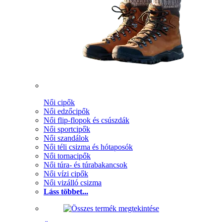
Női cipők
Női edzőcipők
Női flip-flopok és csúszdák
Női sportcipők
Női szandálok
Női téli csizma és hótaposók
Női tornacipők
Női túra- és túrabakancsok
Női vízi cipők
Női vizálló csizma
Láss többet...