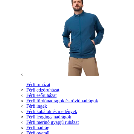
Férfi ruházat
Férfi edzőruházat
Férfi esőruházat
Férfi fürdőnadrágok és rövidnadrágok
Férfi ingek
Férfi kabátok és mellények
Férfi leggings nadrágok
Férfi merinó gyapjú ruházat
Férfi nadrág
Férfi overall