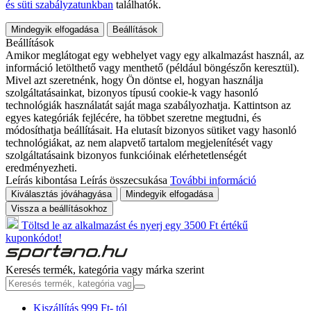
és süti szabályzatunkban
találhatók.
Mindegyik elfogadása
Beállítások
Beállítások
Amikor meglátogat egy webhelyet vagy egy alkalmazást használ, az
információ letölthető vagy menthető (például böngészőn keresztül).
Mivel azt szeretnénk, hogy Ön döntse el, hogyan használja
szolgáltatásainkat, bizonyos típusú cookie-k vagy hasonló
technológiák használatát saját maga szabályozhatja. Kattintson az
egyes kategóriák fejlécére, ha többet szeretne megtudni, és
módosíthatja beállításait. Ha elutasít bizonyos sütiket vagy hasonló
technológiákat, az nem alapvető tartalom megjelenítését vagy
szolgáltatásaink bizonyos funkcióinak elérhetetlenségét
eredményezheti.
Leírás kibontása
Leírás összecsukása
További információ
Kiválasztás jóváhagyása
Mindegyik elfogadása
Vissza a beállításokhoz
Töltsd le az alkalmazást és nyerj egy 3500 Ft értékű
kuponkódot!
Keresés termék, kategória vagy márka szerint
Kiszállítás 999 Ft- tól