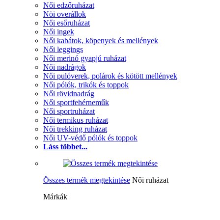
Női edzőruházat
Nöi overállok
Női esőruházat
Női ingek
Női kabátok, köpenyek és mellények
Női leggings
Női merinó gyapjú ruházat
Női nadrágok
Női pulóverek, polárok és kötött mellények
Női pólók, trikók és toppok
Női rövidnadrág
Női sportfehérneműk
Női sportruházat
Női termikus ruházat
Női trekking ruházat
Női UV-védő pólók és toppok
Láss többet...
Összes termék megtekintése
Női ruházat
Márkák