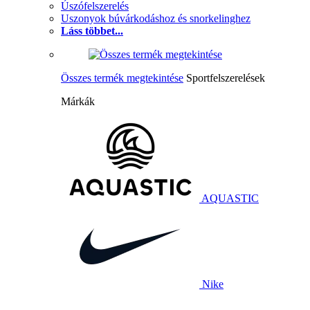
Úszófelszerelés
Uszonyok búvárkodáshoz és snorkelinghez
Láss többet...
Összes termék megtekintése
Sportfelszerelések
Márkák
AQUASTIC
Nike