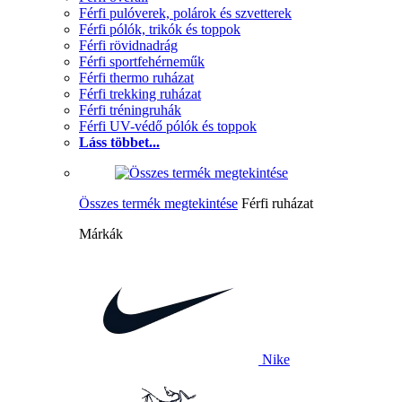
Férfi pulóverek, polárok és szvetterek
Férfi pólók, trikók és toppok
Férfi rövidnadrág
Férfi sportfehérneműk
Férfi thermo ruházat
Férfi trekking ruházat
Férfi tréningruhák
Férfi UV-védő pólók és toppok
Láss többet...
Összes termék megtekintése
Férfi ruházat
Márkák
Nike