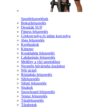
Sportfelszerelések
Bokszfelszerelés
Deszkák SUP
Fitness felszerelés
Görkorcsolya és inline korcsolya
Jóga felszerelés
Kerékpárok
Kimono
Kosárlabda felszerelés
Labdarúgás felszerelés
Mellény a vízi sportokhoz
Neoprén búvárruha úszáshoz
Női sícipő
Röplabda felszerelés
Sífelszerelés
Sífutó felszerelés
Sisakok
Snowboard felszerelés
Tenisz felszerelés
Túrafelszerelés
Túrabotok