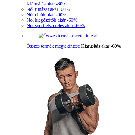
Kiárusítás akár -60%
Női ruházat akár -60%
Női cipők akár -60%
Női kiegészítők akár -60%
Női sportfelszerelés akár -60%
Összes termék megtekintése
Kiárusítás akár -60%