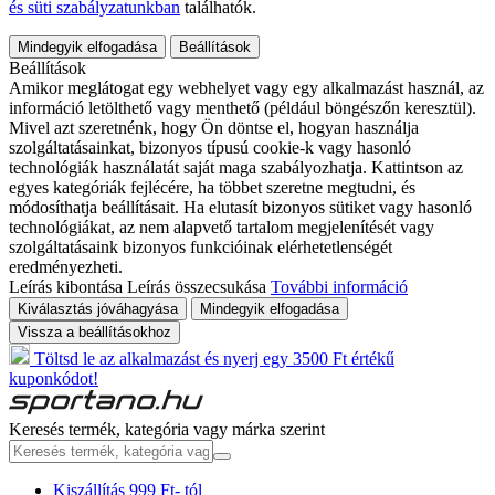
és süti szabályzatunkban
találhatók.
Mindegyik elfogadása
Beállítások
Beállítások
Amikor meglátogat egy webhelyet vagy egy alkalmazást használ, az
információ letölthető vagy menthető (például böngészőn keresztül).
Mivel azt szeretnénk, hogy Ön döntse el, hogyan használja
szolgáltatásainkat, bizonyos típusú cookie-k vagy hasonló
technológiák használatát saját maga szabályozhatja. Kattintson az
egyes kategóriák fejlécére, ha többet szeretne megtudni, és
módosíthatja beállításait. Ha elutasít bizonyos sütiket vagy hasonló
technológiákat, az nem alapvető tartalom megjelenítését vagy
szolgáltatásaink bizonyos funkcióinak elérhetetlenségét
eredményezheti.
Leírás kibontása
Leírás összecsukása
További információ
Kiválasztás jóváhagyása
Mindegyik elfogadása
Vissza a beállításokhoz
Töltsd le az alkalmazást és nyerj egy 3500 Ft értékű
kuponkódot!
Keresés termék, kategória vagy márka szerint
Kiszállítás 999 Ft- tól