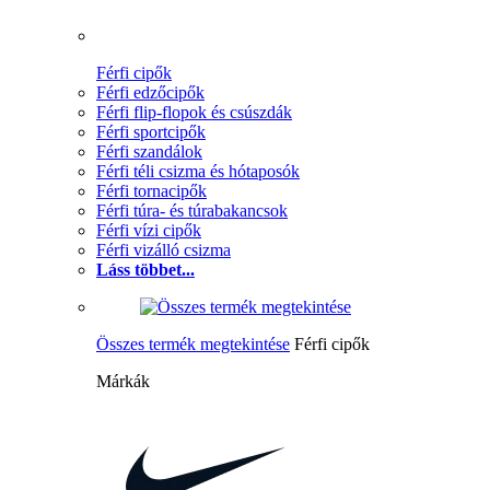
Férfi cipők
Férfi edzőcipők
Férfi flip-flopok és csúszdák
Férfi sportcipők
Férfi szandálok
Férfi téli csizma és hótaposók
Férfi tornacipők
Férfi túra- és túrabakancsok
Férfi vízi cipők
Férfi vizálló csizma
Láss többet...
Összes termék megtekintése
Férfi cipők
Márkák