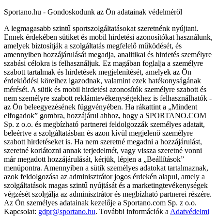
Sportano.hu - Gondoskodunk az Ön adatainak védelméről
A legmagasabb szintű sportszolgáltatásokat szeretnénk nyújtani.
Ennek érdekében sütiket és mobil hirdetési azonosítókat használunk,
amelyek biztosítják a szolgáltatás megfelelő működését, és
amennyiben hozzájárulását megadja, analitikai és hirdetés személyre
szabási célokra is felhasználjuk. Ez magában foglalja a személyre
szabott tartalmak és hirdetések megjelenítését, amelyek az Ön
érdeklődési köreihez igazodnak, valamint ezek hatékonyságának
mérését. A sütik és mobil hirdetési azonosítók személyre szabott és
nem személyre szabott reklámtevékenységekhez is felhasználhatók -
az Ön beleegyezésének függvényében. Ha rákattint a „Mindent
elfogadok” gombra, hozzájárul ahhoz, hogy a SPORTANO.COM
Sp. z o.o. és megbízható partnerei feldolgozzák személyes adatait,
beleértve a szolgáltatásban és azon kívül megjelenő személyre
szabott hirdetéseket is. Ha nem szeretné megadni a hozzájárulást,
szeretné korlátozni annak terjedelmét, vagy vissza szeretné vonni
már megadott hozzájárulását, kérjük, lépjen a „Beállítások”
menüpontra. Amennyiben a sütik személyes adatokat tartalmaznak,
azok feldolgozása az adminisztrátor jogos érdekén alapul, amely a
szolgáltatások magas szintű nyújtását és a marketingtevékenységek
végzését szolgálja az adminisztrátor és megbízható partnerei részére.
Az Ön személyes adatainak kezelője a Sportano.com Sp. z o.o.
Kapcsolat:
gdpr@sportano.hu
. További információk a
Adatvédelmi