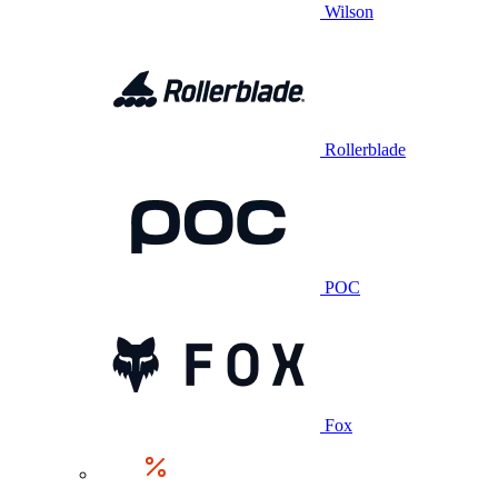
Wilson
Rollerblade
POC
Fox