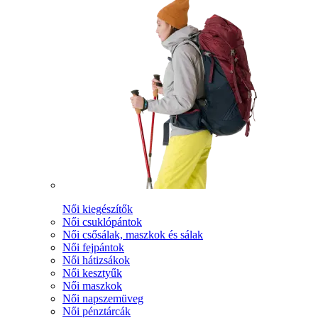
Női kiegészítők
Női csuklópántok
Női csősálak, maszkok és sálak
Női fejpántok
Női hátizsákok
Női kesztyűk
Női maszkok
Női napszemüveg
Női pénztárcák