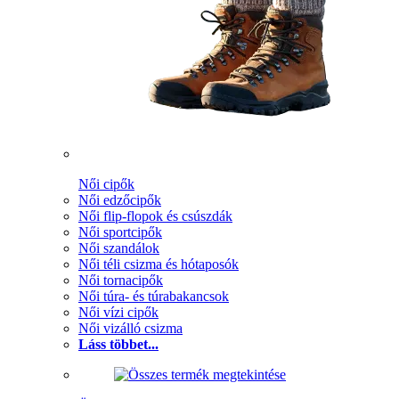
Női cipők
Női edzőcipők
Női flip-flopok és csúszdák
Női sportcipők
Női szandálok
Női téli csizma és hótaposók
Női tornacipők
Női túra- és túrabakancsok
Női vízi cipők
Női vizálló csizma
Láss többet...