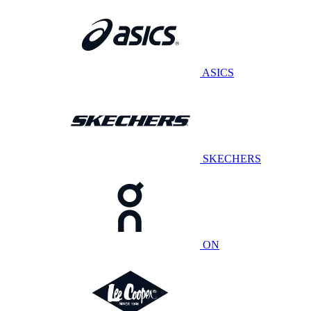
ASICS
SKECHERS
ON