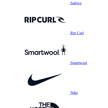
Salewa
Rip Curl
Smartwool
Nike