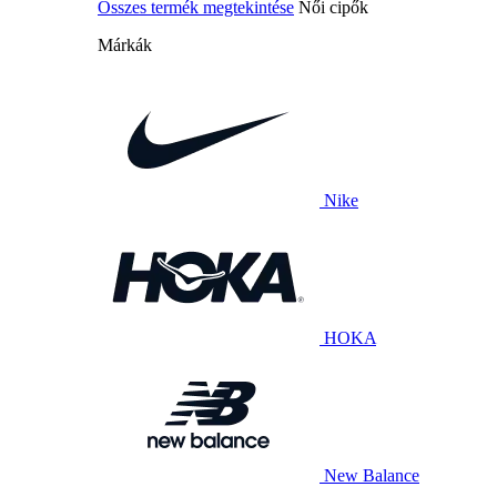
Összes termék megtekintése
Női cipők
Márkák
Nike
HOKA
New Balance