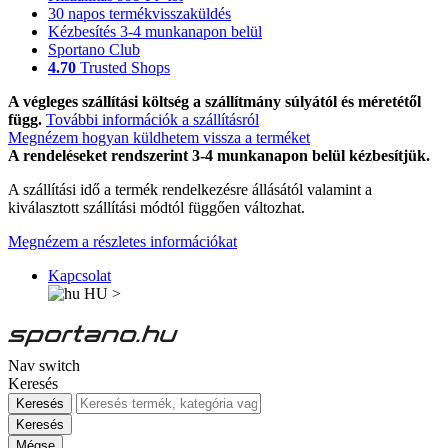
30 napos termékvisszaküldés
Kézbesítés 3-4 munkanapon belül
Sportano Club
4.70
Trusted Shops
A végleges szállítási költség a szállítmány súlyától és méretétől
függ.
További információk a szállításról
Megnézem hogyan küldhetem vissza a terméket
A rendeléseket rendszerint 3-4 munkanapon belül kézbesítjük.
A szállítási idő a termék rendelkezésre állásától valamint a
kiválasztott szállítási módtól függően változhat.
Megnézem a részletes információkat
Kapcsolat
HU
>
Nav switch
Keresés
Keresés
Keresés
Mégse