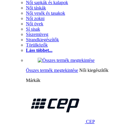
Női sapkák és kalapok
Női táskák
Női vesék és tasakok
Női zokni
Női övek
Sí sisak
Síszemüveg
Strandkiegészítők
Törülközők
Láss többet...
Összes termék megtekintése
Női kiegészítők
Márkák
CEP