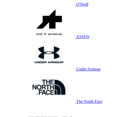
O'Neill
ASSOS
Under Armour
The North Face