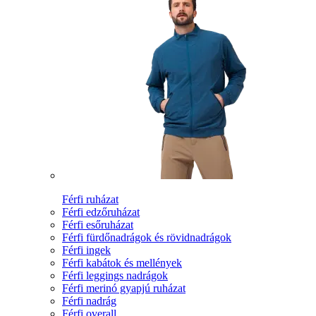
Férfi ruházat
Férfi edzőruházat
Férfi esőruházat
Férfi fürdőnadrágok és rövidnadrágok
Férfi ingek
Férfi kabátok és mellények
Férfi leggings nadrágok
Férfi merinó gyapjú ruházat
Férfi nadrág
Férfi overall