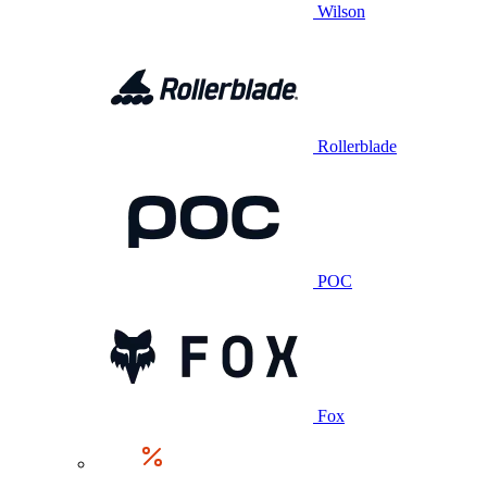
Wilson
Rollerblade
POC
Fox