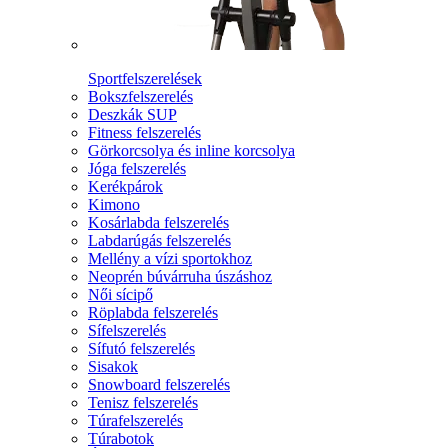
Sportfelszerelések
Bokszfelszerelés
Deszkák SUP
Fitness felszerelés
Görkorcsolya és inline korcsolya
Jóga felszerelés
Kerékpárok
Kimono
Kosárlabda felszerelés
Labdarúgás felszerelés
Mellény a vízi sportokhoz
Neoprén búvárruha úszáshoz
Női sícipő
Röplabda felszerelés
Sífelszerelés
Sífutó felszerelés
Sisakok
Snowboard felszerelés
Tenisz felszerelés
Túrafelszerelés
Túrabotok