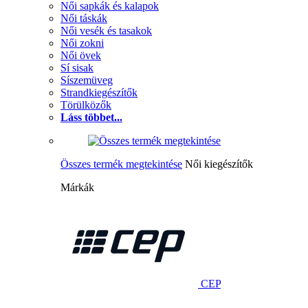
Női sapkák és kalapok
Női táskák
Női vesék és tasakok
Női zokni
Női övek
Sí sisak
Síszemüveg
Strandkiegészítők
Törülközők
Láss többet...
Összes termék megtekintése
Női kiegészítők
Márkák
CEP