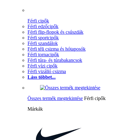
Férfi cipők
Férfi edzőcipők
Férfi flip-flopok és csúszdák
Férfi sportcipők
Férfi szandálok
Férfi téli csizma és hótaposók
Férfi tornacipők
Férfi túra- és túrabakancsok
Férfi vízi cipők
Férfi vizálló csizma
Láss többet...
Összes termék megtekintése
Férfi cipők
Márkák