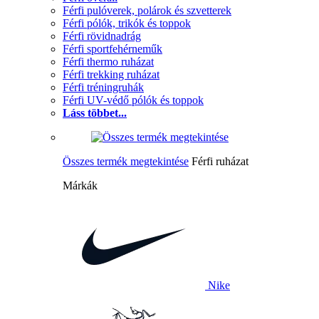
Férfi pulóverek, polárok és szvetterek
Férfi pólók, trikók és toppok
Férfi rövidnadrág
Férfi sportfehérneműk
Férfi thermo ruházat
Férfi trekking ruházat
Férfi tréningruhák
Férfi UV-védő pólók és toppok
Láss többet...
Összes termék megtekintése
Férfi ruházat
Márkák
Nike