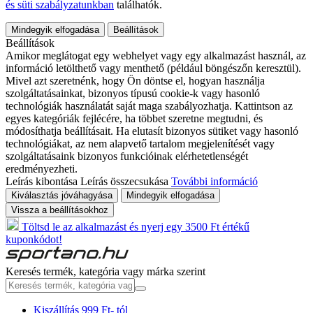
és süti szabályzatunkban
találhatók.
Mindegyik elfogadása
Beállítások
Beállítások
Amikor meglátogat egy webhelyet vagy egy alkalmazást használ, az
információ letölthető vagy menthető (például böngészőn keresztül).
Mivel azt szeretnénk, hogy Ön döntse el, hogyan használja
szolgáltatásainkat, bizonyos típusú cookie-k vagy hasonló
technológiák használatát saját maga szabályozhatja. Kattintson az
egyes kategóriák fejlécére, ha többet szeretne megtudni, és
módosíthatja beállításait. Ha elutasít bizonyos sütiket vagy hasonló
technológiákat, az nem alapvető tartalom megjelenítését vagy
szolgáltatásaink bizonyos funkcióinak elérhetetlenségét
eredményezheti.
Leírás kibontása
Leírás összecsukása
További információ
Kiválasztás jóváhagyása
Mindegyik elfogadása
Vissza a beállításokhoz
Töltsd le az alkalmazást és nyerj egy 3500 Ft értékű
kuponkódot!
Keresés termék, kategória vagy márka szerint
Kiszállítás 999 Ft- tól