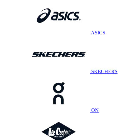
ASICS
SKECHERS
ON