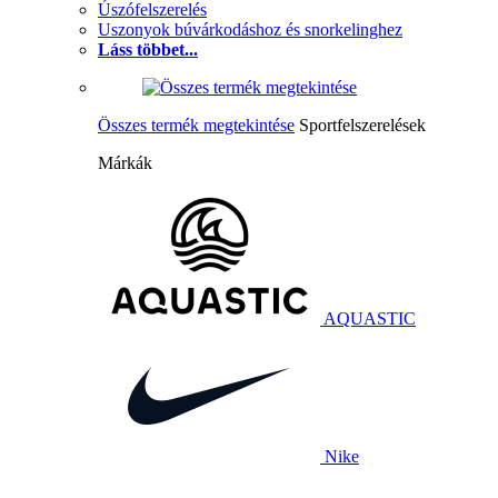
Úszófelszerelés
Uszonyok búvárkodáshoz és snorkelinghez
Láss többet...
Összes termék megtekintése
Sportfelszerelések
Márkák
AQUASTIC
Nike