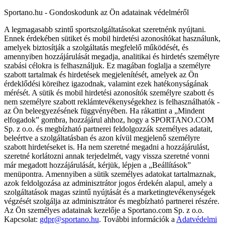
Sportano.hu - Gondoskodunk az Ön adatainak védelméről
A legmagasabb szintű sportszolgáltatásokat szeretnénk nyújtani.
Ennek érdekében sütiket és mobil hirdetési azonosítókat használunk,
amelyek biztosítják a szolgáltatás megfelelő működését, és
amennyiben hozzájárulását megadja, analitikai és hirdetés személyre
szabási célokra is felhasználjuk. Ez magában foglalja a személyre
szabott tartalmak és hirdetések megjelenítését, amelyek az Ön
érdeklődési köreihez igazodnak, valamint ezek hatékonyságának
mérését. A sütik és mobil hirdetési azonosítók személyre szabott és
nem személyre szabott reklámtevékenységekhez is felhasználhatók -
az Ön beleegyezésének függvényében. Ha rákattint a „Mindent
elfogadok” gombra, hozzájárul ahhoz, hogy a SPORTANO.COM
Sp. z o.o. és megbízható partnerei feldolgozzák személyes adatait,
beleértve a szolgáltatásban és azon kívül megjelenő személyre
szabott hirdetéseket is. Ha nem szeretné megadni a hozzájárulást,
szeretné korlátozni annak terjedelmét, vagy vissza szeretné vonni
már megadott hozzájárulását, kérjük, lépjen a „Beállítások”
menüpontra. Amennyiben a sütik személyes adatokat tartalmaznak,
azok feldolgozása az adminisztrátor jogos érdekén alapul, amely a
szolgáltatások magas szintű nyújtását és a marketingtevékenységek
végzését szolgálja az adminisztrátor és megbízható partnerei részére.
Az Ön személyes adatainak kezelője a Sportano.com Sp. z o.o.
Kapcsolat:
gdpr@sportano.hu
. További információk a
Adatvédelmi