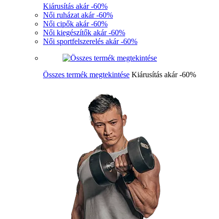
Kiárusítás akár -60%
Női ruházat akár -60%
Női cipők akár -60%
Női kiegészítők akár -60%
Női sportfelszerelés akár -60%
Összes termék megtekintése
Kiárusítás akár -60%