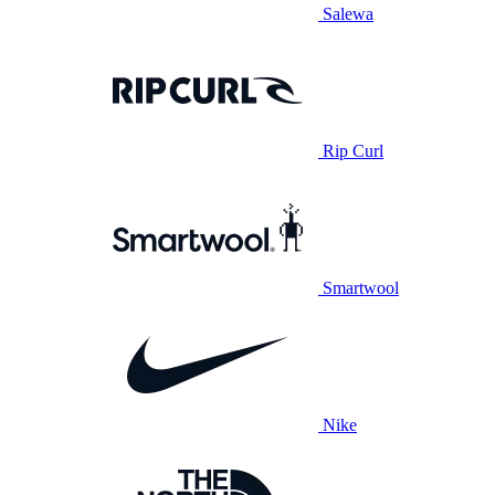
Salewa
Rip Curl
Smartwool
Nike