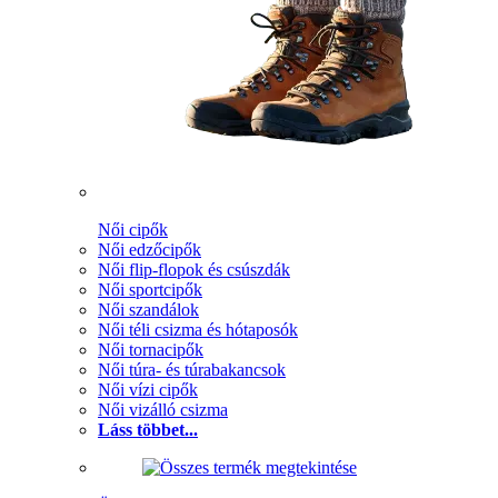
Női cipők
Női edzőcipők
Női flip-flopok és csúszdák
Női sportcipők
Női szandálok
Női téli csizma és hótaposók
Női tornacipők
Női túra- és túrabakancsok
Női vízi cipők
Női vizálló csizma
Láss többet...