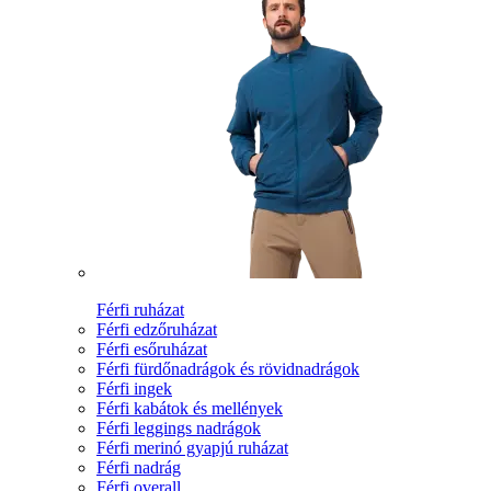
Férfi ruházat
Férfi edzőruházat
Férfi esőruházat
Férfi fürdőnadrágok és rövidnadrágok
Férfi ingek
Férfi kabátok és mellények
Férfi leggings nadrágok
Férfi merinó gyapjú ruházat
Férfi nadrág
Férfi overall