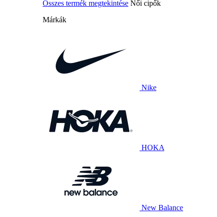
Összes termék megtekintése
Női cipők
Márkák
Nike
HOKA
New Balance