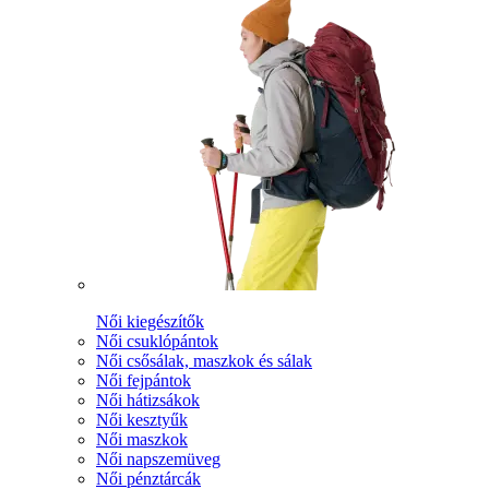
Női kiegészítők
Női csuklópántok
Női csősálak, maszkok és sálak
Női fejpántok
Női hátizsákok
Női kesztyűk
Női maszkok
Női napszemüveg
Női pénztárcák