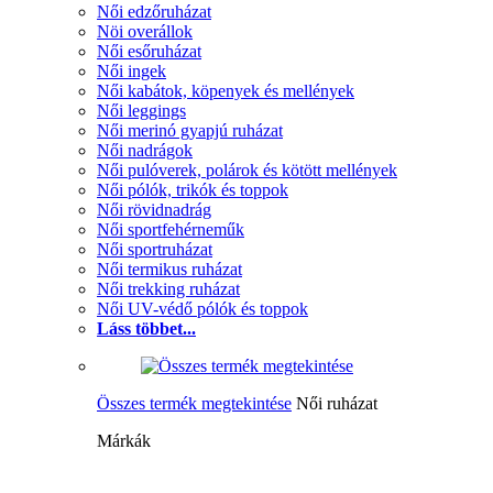
Női edzőruházat
Nöi overállok
Női esőruházat
Női ingek
Női kabátok, köpenyek és mellények
Női leggings
Női merinó gyapjú ruházat
Női nadrágok
Női pulóverek, polárok és kötött mellények
Női pólók, trikók és toppok
Női rövidnadrág
Női sportfehérneműk
Női sportruházat
Női termikus ruházat
Női trekking ruházat
Női UV-védő pólók és toppok
Láss többet...
Összes termék megtekintése
Női ruházat
Márkák