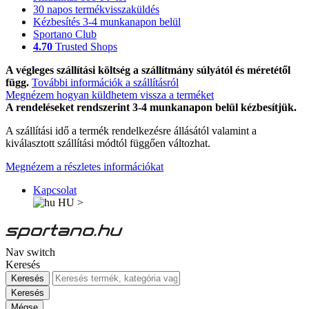
30 napos termékvisszaküldés
Kézbesítés 3-4 munkanapon belül
Sportano Club
4.70
Trusted Shops
A végleges szállítási költség a szállítmány súlyától és méretétől
függ.
További információk a szállításról
Megnézem hogyan küldhetem vissza a terméket
A rendeléseket rendszerint 3-4 munkanapon belül kézbesítjük.
A szállítási idő a termék rendelkezésre állásától valamint a
kiválasztott szállítási módtól függően változhat.
Megnézem a részletes információkat
Kapcsolat
HU
>
Nav switch
Keresés
Keresés
Keresés
Mégse