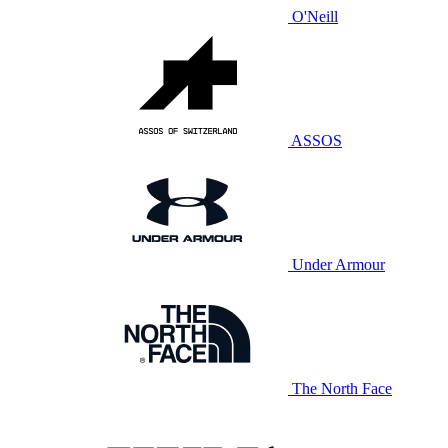
O'Neill
ASSOS
Under Armour
The North Face