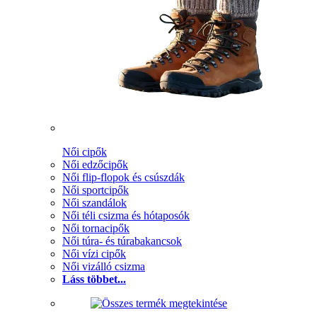
Női cipők
Női edzőcipők
Női flip-flopok és csúszdák
Női sportcipők
Női szandálok
Női téli csizma és hótaposók
Női tornacipők
Női túra- és túrabakancsok
Női vízi cipők
Női vizálló csizma
Láss többet...