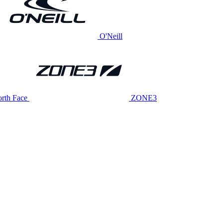
O'Neill
rth Face
ZONE3