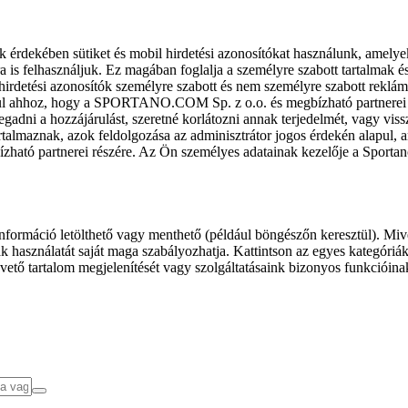
k érdekében sütiket és mobil hirdetési azonosítókat használunk, amelye
ra is felhasználjuk. Ez magában foglalja a személyre szabott tartalmak 
hirdetési azonosítók személyre szabott és nem személyre szabott rekl
l ahhoz, hogy a SPORTANO.COM Sp. z o.o. és megbízható partnerei fel
gadni a hozzájárulást, szeretné korlátozni annak terjedelmét, vagy viss
almaznak, azok feldolgozása az adminisztrátor jogos érdekén alapul, am
ízható partnerei részére. Az Ön személyes adatainak kezelője a Sporta
formáció letölthető vagy menthető (például böngészőn keresztül). Mive
 használatát saját maga szabályozhatja. Kattintson az egyes kategóriák f
vető tartalom megjelenítését vagy szolgáltatásaink bizonyos funkcióina