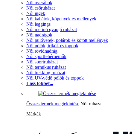
Nöi overállok
Női esőruházat
Női ingek
Női kabátok, köpenyek és mellények
Női leggings
Női merinó gyapjú ruházat
Női nadrágok
Női pulóverek, polárok és kötött mellények
Női pólók, trikók és toppok
Női rövidnadrág
Női sportfehérneműk
Női sportruházat
Női termikus ruházat
Női trekking ruházat
Női UV-védő pólók és toppok
Láss többet...
Összes termék megtekintése
Női ruházat
Márkák