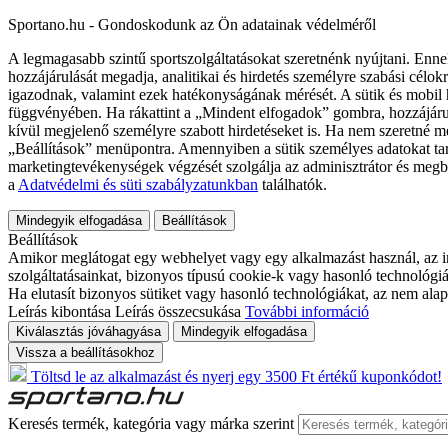
Sportano.hu - Gondoskodunk az Ön adatainak védelméről
A legmagasabb szintű sportszolgáltatásokat szeretnénk nyújtani. Enne
hozzájárulását megadja, analitikai és hirdetés személyre szabási célok
igazodnak, valamint ezek hatékonyságának mérését. A sütik és mobil 
függvényében. Ha rákattint a „Mindent elfogadok” gombra, hozzájáru
kívül megjelenő személyre szabott hirdetéseket is. Ha nem szeretné me
„Beállítások” menüpontra. Amennyiben a sütik személyes adatokat tart
marketingtevékenységek végzését szolgálja az adminisztrátor és megb
a
Adatvédelmi és süti szabályzatunkban
találhatók.
Mindegyik elfogadása
Beállítások
Beállítások
Amikor meglátogat egy webhelyet vagy egy alkalmazást használ, az in
szolgáltatásainkat, bizonyos típusú cookie-k vagy hasonló technológiák
Ha elutasít bizonyos sütiket vagy hasonló technológiákat, az nem alap
Leírás kibontása
Leírás összecsukása
További információ
Kiválasztás jóváhagyása
Mindegyik elfogadása
Vissza a beállításokhoz
Töltsd le az alkalmazást és nyerj egy 3500 Ft értékű kuponkódot!
Keresés termék, kategória vagy márka szerint