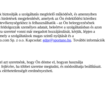
k biztosítják a szolgáltatás megfelelő működését, és amennyiben
és hirdetések megjelenítését, amelyek az Ön érdeklődési köreihez
ámtevékenységekhez is felhasználhatók - az Ön beleegyezésének
dolgozzák személyes adatait, beleértve a szolgáltatásban és azon
za szeretné vonni már megadott hozzájárulását, kérjük, lépjen a
ely a szolgáltatások magas szintű nyújtását és a
no.com Sp. z o.o. Kapcsolat:
gdpr@sportano.hu
. További információk
l azt szeretnénk, hogy Ön döntse el, hogyan használja
ejlécére, ha többet szeretne megtudni, és módosíthatja beállításait.
k elérhetetlenségét eredményezheti.