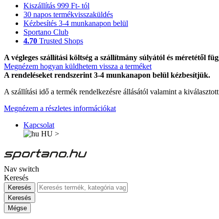
Kiszállítás 999 Ft- tól
30 napos termékvisszaküldés
Kézbesítés 3-4 munkanapon belül
Sportano Club
4.70
Trusted Shops
A végleges szállítási költség a szállítmány súlyától és méretétől füg
Megnézem hogyan küldhetem vissza a terméket
A rendeléseket rendszerint 3-4 munkanapon belül kézbesítjük.
A szállítási idő a termék rendelkezésre állásától valamint a kiválasztot
Megnézem a részletes információkat
Kapcsolat
HU
>
Nav switch
Keresés
Keresés
Keresés
Mégse