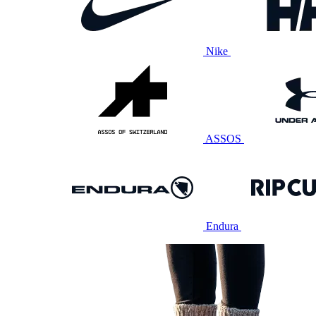
Nike
ASSOS
Endura