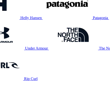
Helly Hansen
Patagonia
Under Armour
The No
Rip Curl