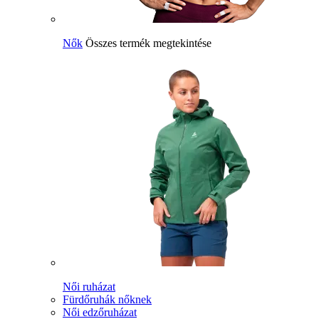
Nők
Összes termék megtekintése
Női ruházat
Fürdőruhák nőknek
Női edzőruházat