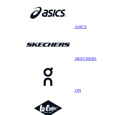
ASICS
SKECHERS
ON