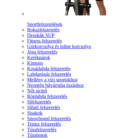
Sportfelszerelések
Bokszfelszerelés
Deszkák SUP
Fitness felszerelés
Görkorcsolya és inline korcsolya
Jóga felszerelés
Kerékpárok
Kimono
Kosárlabda felszerelés
Labdarúgás felszerelés
Mellény a vízi sportokhoz
Neoprén búvárruha úszáshoz
Női sícipő
Röplabda felszerelés
Sífelszerelés
Sífutó felszerelés
Sisakok
Snowboard felszerelés
Tenisz felszerelés
Túrafelszerelés
Túrabotok