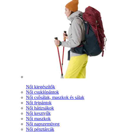
Női kiegészítők
Női csuklópántok
Női csősálak, maszkok és sálak
Női fejpántok
Női hátizsákok
Női kesztyűk
Női maszkok
Női napszemüveg
Női pénztárcák