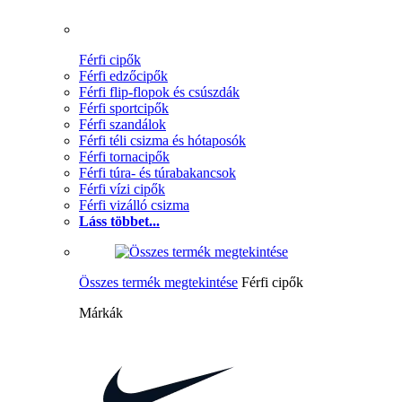
Férfi cipők
Férfi edzőcipők
Férfi flip-flopok és csúszdák
Férfi sportcipők
Férfi szandálok
Férfi téli csizma és hótaposók
Férfi tornacipők
Férfi túra- és túrabakancsok
Férfi vízi cipők
Férfi vizálló csizma
Láss többet...
Összes termék megtekintése
Férfi cipők
Márkák