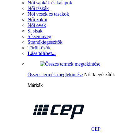
Női sapkák és kalapok
Női táskák
Női vesék és tasakok
Női zokni
Női övek
Sí sisak
Síszemüveg
Strandkiegészítők
Törülközők
Láss többet...
Összes termék megtekintése
Női kiegészítők
Márkák
CEP