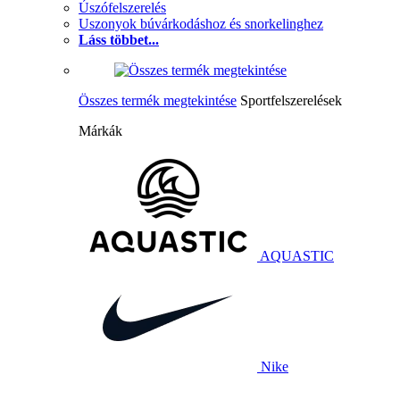
Úszófelszerelés
Uszonyok búvárkodáshoz és snorkelinghez
Láss többet...
Összes termék megtekintése
Sportfelszerelések
Márkák
AQUASTIC
Nike