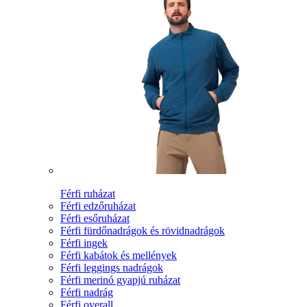
Férfi ruházat
Férfi edzőruházat
Férfi esőruházat
Férfi fürdőnadrágok és rövidnadrágok
Férfi ingek
Férfi kabátok és mellények
Férfi leggings nadrágok
Férfi merinó gyapjú ruházat
Férfi nadrág
Férfi overall