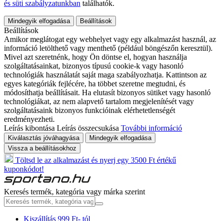
és süti szabályzatunkban
találhatók.
Mindegyik elfogadása
Beállítások
Beállítások
Amikor meglátogat egy webhelyet vagy egy alkalmazást használ, az
információ letölthető vagy menthető (például böngészőn keresztül).
Mivel azt szeretnénk, hogy Ön döntse el, hogyan használja
szolgáltatásainkat, bizonyos típusú cookie-k vagy hasonló
technológiák használatát saját maga szabályozhatja. Kattintson az
egyes kategóriák fejlécére, ha többet szeretne megtudni, és
módosíthatja beállításait. Ha elutasít bizonyos sütiket vagy hasonló
technológiákat, az nem alapvető tartalom megjelenítését vagy
szolgáltatásaink bizonyos funkcióinak elérhetetlenségét
eredményezheti.
Leírás kibontása
Leírás összecsukása
További információ
Kiválasztás jóváhagyása
Mindegyik elfogadása
Vissza a beállításokhoz
Töltsd le az alkalmazást és nyerj egy 3500 Ft értékű
kuponkódot!
Keresés termék, kategória vagy márka szerint
Kiszállítás 999 Ft- tól