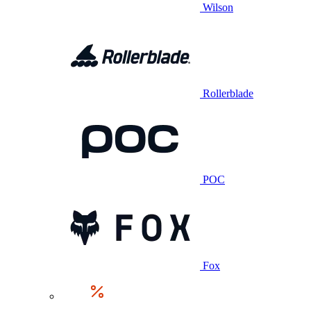
Wilson
Rollerblade
POC
Fox