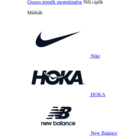
Összes termék megtekintése
Női cipők
Márkák
Nike
HOKA
New Balance