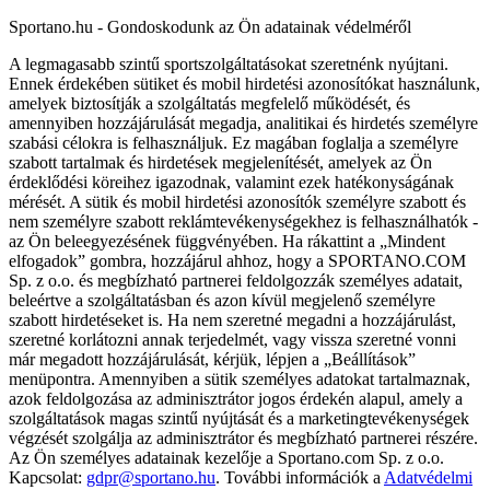
Sportano.hu - Gondoskodunk az Ön adatainak védelméről
A legmagasabb szintű sportszolgáltatásokat szeretnénk nyújtani.
Ennek érdekében sütiket és mobil hirdetési azonosítókat használunk,
amelyek biztosítják a szolgáltatás megfelelő működését, és
amennyiben hozzájárulását megadja, analitikai és hirdetés személyre
szabási célokra is felhasználjuk. Ez magában foglalja a személyre
szabott tartalmak és hirdetések megjelenítését, amelyek az Ön
érdeklődési köreihez igazodnak, valamint ezek hatékonyságának
mérését. A sütik és mobil hirdetési azonosítók személyre szabott és
nem személyre szabott reklámtevékenységekhez is felhasználhatók -
az Ön beleegyezésének függvényében. Ha rákattint a „Mindent
elfogadok” gombra, hozzájárul ahhoz, hogy a SPORTANO.COM
Sp. z o.o. és megbízható partnerei feldolgozzák személyes adatait,
beleértve a szolgáltatásban és azon kívül megjelenő személyre
szabott hirdetéseket is. Ha nem szeretné megadni a hozzájárulást,
szeretné korlátozni annak terjedelmét, vagy vissza szeretné vonni
már megadott hozzájárulását, kérjük, lépjen a „Beállítások”
menüpontra. Amennyiben a sütik személyes adatokat tartalmaznak,
azok feldolgozása az adminisztrátor jogos érdekén alapul, amely a
szolgáltatások magas szintű nyújtását és a marketingtevékenységek
végzését szolgálja az adminisztrátor és megbízható partnerei részére.
Az Ön személyes adatainak kezelője a Sportano.com Sp. z o.o.
Kapcsolat:
gdpr@sportano.hu
. További információk a
Adatvédelmi