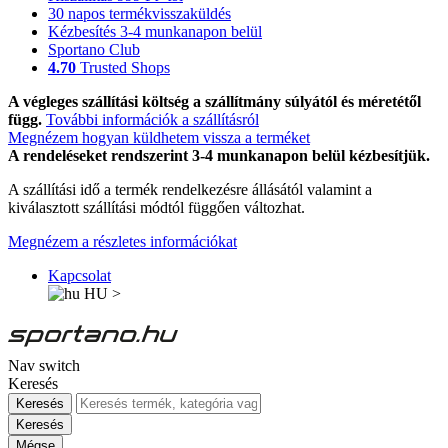
30 napos termékvisszaküldés
Kézbesítés 3-4 munkanapon belül
Sportano Club
4.70
Trusted Shops
A végleges szállítási költség a szállítmány súlyától és méretétől
függ.
További információk a szállításról
Megnézem hogyan küldhetem vissza a terméket
A rendeléseket rendszerint 3-4 munkanapon belül kézbesítjük.
A szállítási idő a termék rendelkezésre állásától valamint a
kiválasztott szállítási módtól függően változhat.
Megnézem a részletes információkat
Kapcsolat
HU
>
Nav switch
Keresés
Keresés
Keresés
Mégse