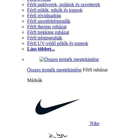
Férfi pulóverek, polárok és szvetterek
Férfi pólók, trikók és toppok
Férfi rövidnadrág
Férfi sportfehérneműk
Férfi thermo ruházat
Férfi trekking ruházat
Férfi tréningruhák
Férfi UV-védő pólók és toppok
Láss többet...
Összes termék megtekintése
Férfi ruházat
Márkák
Nike