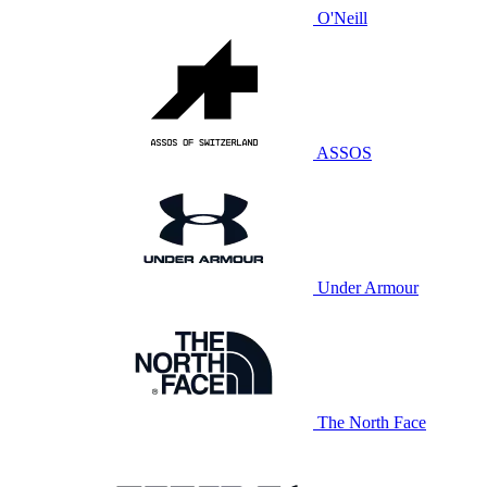
O'Neill
ASSOS
Under Armour
The North Face