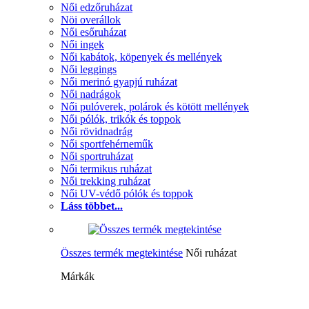
Női edzőruházat
Nöi overállok
Női esőruházat
Női ingek
Női kabátok, köpenyek és mellények
Női leggings
Női merinó gyapjú ruházat
Női nadrágok
Női pulóverek, polárok és kötött mellények
Női pólók, trikók és toppok
Női rövidnadrág
Női sportfehérneműk
Női sportruházat
Női termikus ruházat
Női trekking ruházat
Női UV-védő pólók és toppok
Láss többet...
Összes termék megtekintése
Női ruházat
Márkák