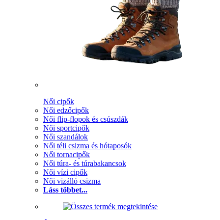
Női cipők
Női edzőcipők
Női flip-flopok és csúszdák
Női sportcipők
Női szandálok
Női téli csizma és hótaposók
Női tornacipők
Női túra- és túrabakancsok
Női vízi cipők
Női vizálló csizma
Láss többet...