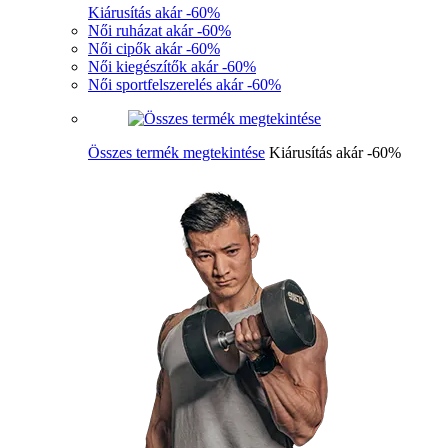
Kiárusítás akár -60%
Női ruházat akár -60%
Női cipők akár -60%
Női kiegészítők akár -60%
Női sportfelszerelés akár -60%
Összes termék megtekintése
Kiárusítás akár -60%