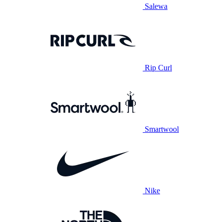
Salewa
Rip Curl
Smartwool
Nike