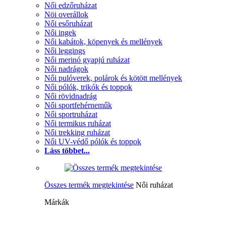
Női edzőruházat
Nöi overállok
Női esőruházat
Női ingek
Női kabátok, köpenyek és mellények
Női leggings
Női merinó gyapjú ruházat
Női nadrágok
Női pulóverek, polárok és kötött mellények
Női pólók, trikók és toppok
Női rövidnadrág
Női sportfehérneműk
Női sportruházat
Női termikus ruházat
Női trekking ruházat
Női UV-védő pólók és toppok
Láss többet...
Összes termék megtekintése
Női ruházat
Márkák