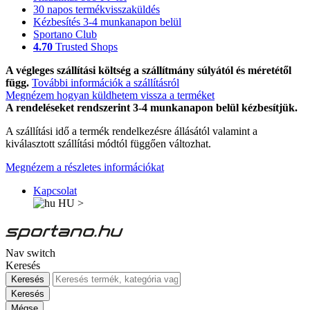
30 napos termékvisszaküldés
Kézbesítés 3-4 munkanapon belül
Sportano Club
4.70
Trusted Shops
A végleges szállítási költség a szállítmány súlyától és méretétől
függ.
További információk a szállításról
Megnézem hogyan küldhetem vissza a terméket
A rendeléseket rendszerint 3-4 munkanapon belül kézbesítjük.
A szállítási idő a termék rendelkezésre állásától valamint a
kiválasztott szállítási módtól függően változhat.
Megnézem a részletes információkat
Kapcsolat
HU
>
Nav switch
Keresés
Keresés
Keresés
Mégse