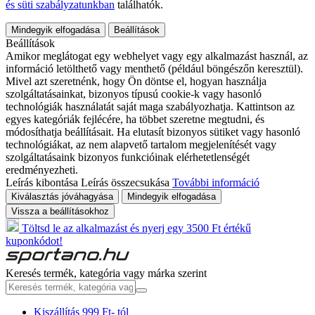
és süti szabályzatunkban
találhatók.
Mindegyik elfogadása
Beállítások
Beállítások
Amikor meglátogat egy webhelyet vagy egy alkalmazást használ, az
információ letölthető vagy menthető (például böngészőn keresztül).
Mivel azt szeretnénk, hogy Ön döntse el, hogyan használja
szolgáltatásainkat, bizonyos típusú cookie-k vagy hasonló
technológiák használatát saját maga szabályozhatja. Kattintson az
egyes kategóriák fejlécére, ha többet szeretne megtudni, és
módosíthatja beállításait. Ha elutasít bizonyos sütiket vagy hasonló
technológiákat, az nem alapvető tartalom megjelenítését vagy
szolgáltatásaink bizonyos funkcióinak elérhetetlenségét
eredményezheti.
Leírás kibontása
Leírás összecsukása
További információ
Kiválasztás jóváhagyása
Mindegyik elfogadása
Vissza a beállításokhoz
Töltsd le az alkalmazást és nyerj egy 3500 Ft értékű
kuponkódot!
Keresés termék, kategória vagy márka szerint
Kiszállítás 999 Ft- tól