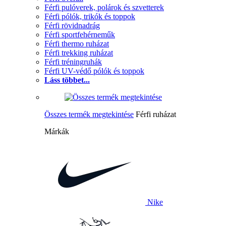
Férfi pulóverek, polárok és szvetterek
Férfi pólók, trikók és toppok
Férfi rövidnadrág
Férfi sportfehérneműk
Férfi thermo ruházat
Férfi trekking ruházat
Férfi tréningruhák
Férfi UV-védő pólók és toppok
Láss többet...
Összes termék megtekintése
Férfi ruházat
Márkák
Nike