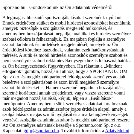
Sportano.hu - Gondoskodunk az Ön adatainak védelméről
A legmagasabb szintű sportszolgáltatásokat szeretnénk nyújtani.
Ennek érdekében sütiket és mobil hirdetési azonosítókat használunk,
amelyek biztosítják a szolgáltatás megfelelő működését, és
amennyiben hozzájárulását megadja, analitikai és hirdetés személyre
szabási célokra is felhasználjuk. Ez magában foglalja a személyre
szabott tartalmak és hirdetések megjelenítését, amelyek az Ön
érdeklődési köreihez igazodnak, valamint ezek hatékonyságának
mérését. A sütik és mobil hirdetési azonosítók személyre szabott és
nem személyre szabott reklámtevékenységekhez is felhasználhatók -
az Ön beleegyezésének függvényében. Ha rákattint a „Mindent
elfogadok” gombra, hozzájárul ahhoz, hogy a SPORTANO.COM
Sp. z o.o. és megbízható partnerei feldolgozzák személyes adatait,
beleértve a szolgáltatásban és azon kívül megjelenő személyre
szabott hirdetéseket is. Ha nem szeretné megadni a hozzájárulást,
szeretné korlátozni annak terjedelmét, vagy vissza szeretné vonni
már megadott hozzájárulását, kérjük, lépjen a „Beállítások”
menüpontra. Amennyiben a sütik személyes adatokat tartalmaznak,
azok feldolgozása az adminisztrátor jogos érdekén alapul, amely a
szolgáltatások magas szintű nyújtását és a marketingtevékenységek
végzését szolgálja az adminisztrátor és megbízható partnerei részére.
Az Ön személyes adatainak kezelője a Sportano.com Sp. z o.o.
Kapcsolat:
gdpr@sportano.hu
. További információk a
Adatvédelmi