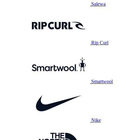
Salewa
Rip Curl
Smartwool
Nike