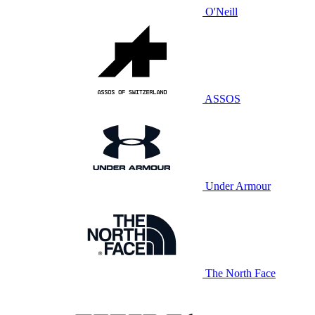
O'Neill
ASSOS
Under Armour
The North Face