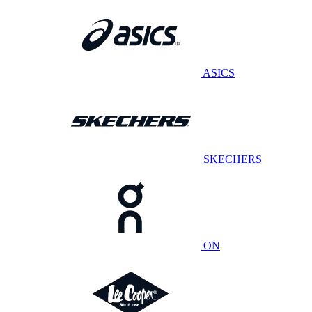
ASICS
SKECHERS
ON