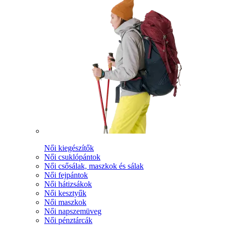
Női kiegészítők
Női csuklópántok
Női csősálak, maszkok és sálak
Női fejpántok
Női hátizsákok
Női kesztyűk
Női maszkok
Női napszemüveg
Női pénztárcák