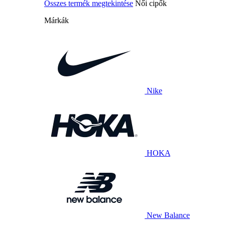
Összes termék megtekintése
Női cipők
Márkák
Nike
HOKA
New Balance