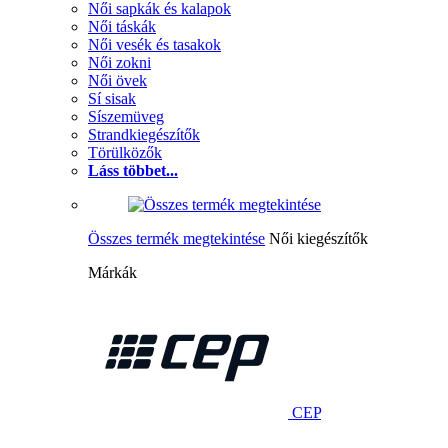
Női sapkák és kalapok
Női táskák
Női vesék és tasakok
Női zokni
Női övek
Sí sisak
Síszemüveg
Strandkiegészítők
Törülközők
Láss többet...
Összes termék megtekintése
Női kiegészítők
Márkák
CEP