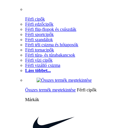
Férfi cipők
Férfi edzőcipők
Férfi flip-flopok és csúszdák
Férfi sportcipők
Férfi szandálok
Férfi téli csizma és hótaposók
Férfi tornacipők
Férfi túra- és túrabakancsok
Férfi vízi cipők
Férfi vizálló csizma
Láss többet...
Összes termék megtekintése
Férfi cipők
Márkák