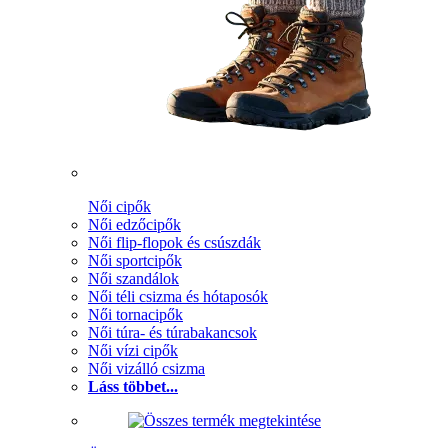
Női cipők
Női edzőcipők
Női flip-flopok és csúszdák
Női sportcipők
Női szandálok
Női téli csizma és hótaposók
Női tornacipők
Női túra- és túrabakancsok
Női vízi cipők
Női vizálló csizma
Láss többet...