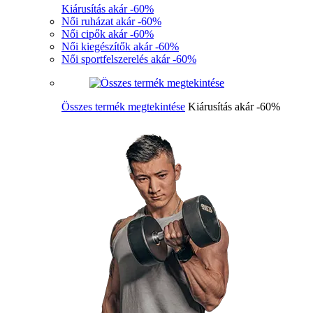
Kiárusítás akár -60%
Női ruházat akár -60%
Női cipők akár -60%
Női kiegészítők akár -60%
Női sportfelszerelés akár -60%
Összes termék megtekintése
Kiárusítás akár -60%