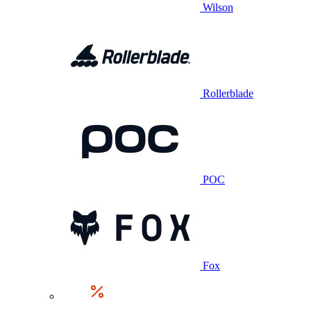
Wilson
Rollerblade
POC
Fox