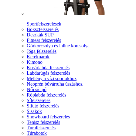
Sportfelszerelések
Bokszfelszerelés
Deszkák SUP
Fitness felszerelés
Görkorcsolya és inline korcsolya
Jóga felszerelés
Kerékpárok
Kimono
Kosárlabda felszerelés
Labdarúgás felszerelés
Mellény a vízi sportokhoz
Neoprén búvárruha úszáshoz
Női sícipő
Röplabda felszerelés
Sífelszerelés
Sífutó felszerelés
Sisakok
Snowboard felszerelés
Tenisz felszerelés
Túrafelszerelés
Túrabotok