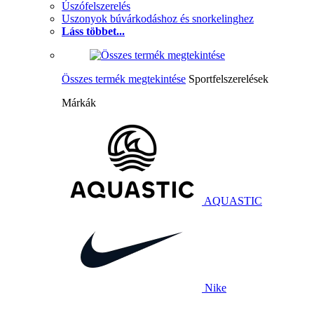
Úszófelszerelés
Uszonyok búvárkodáshoz és snorkelinghez
Láss többet...
Összes termék megtekintése
Sportfelszerelések
Márkák
AQUASTIC
Nike