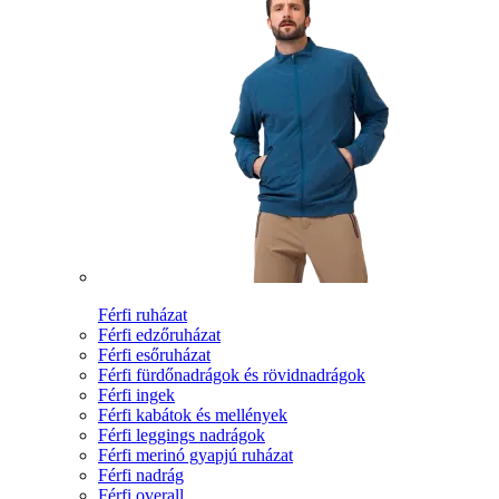
Férfi ruházat
Férfi edzőruházat
Férfi esőruházat
Férfi fürdőnadrágok és rövidnadrágok
Férfi ingek
Férfi kabátok és mellények
Férfi leggings nadrágok
Férfi merinó gyapjú ruházat
Férfi nadrág
Férfi overall