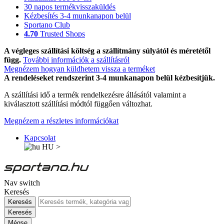
30 napos termékvisszaküldés
Kézbesítés 3-4 munkanapon belül
Sportano Club
4.70
Trusted Shops
A végleges szállítási költség a szállítmány súlyától és méretétől
függ.
További információk a szállításról
Megnézem hogyan küldhetem vissza a terméket
A rendeléseket rendszerint 3-4 munkanapon belül kézbesítjük.
A szállítási idő a termék rendelkezésre állásától valamint a
kiválasztott szállítási módtól függően változhat.
Megnézem a részletes információkat
Kapcsolat
HU
>
Nav switch
Keresés
Keresés
Keresés
Mégse