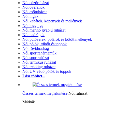
Női edzőruházat
Nöi overállok
Női esőruházat
Női ingek
Női kabátok, köpenyek és mellények
Női leggings
Női merinó gyapjú ruházat
Női nadrágok
Női pulóverek, polárok és kötött mellények
Női pólók, trikók és toppok
Női rövidnadrág
Női sportfehérneműk
Női sportruházat
Női termikus ruházat
Női trekking ruházat
Női UV-védő pólók és toppok
Láss többet...
Összes termék megtekintése
Női ruházat
Márkák