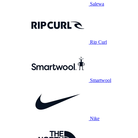
Salewa
Rip Curl
Smartwool
Nike