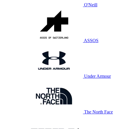
O'Neill
ASSOS
Under Armour
The North Face