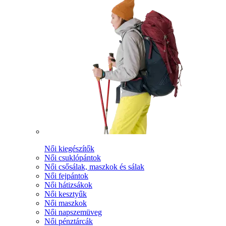
Női kiegészítők
Női csuklópántok
Női csősálak, maszkok és sálak
Női fejpántok
Női hátizsákok
Női kesztyűk
Női maszkok
Női napszemüveg
Női pénztárcák