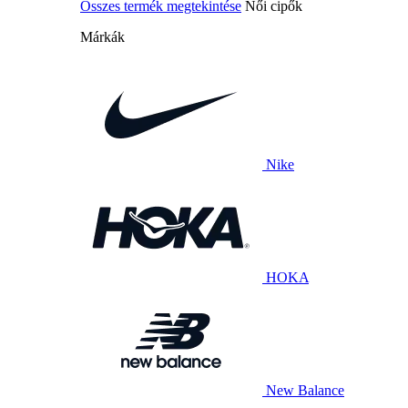
Összes termék megtekintése
Női cipők
Márkák
Nike
HOKA
New Balance