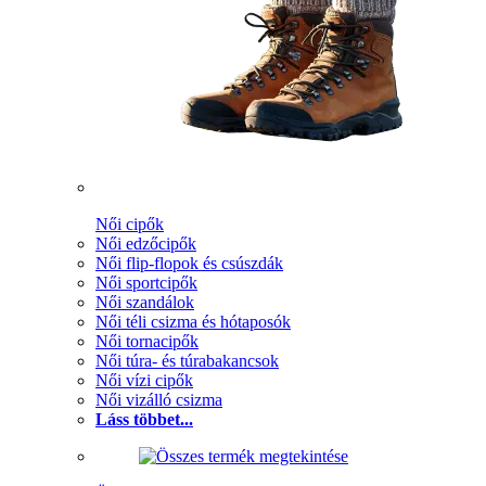
Női cipők
Női edzőcipők
Női flip-flopok és csúszdák
Női sportcipők
Női szandálok
Női téli csizma és hótaposók
Női tornacipők
Női túra- és túrabakancsok
Női vízi cipők
Női vizálló csizma
Láss többet...