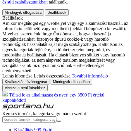
és süti szabályzatunkban
találhatók.
Mindegyik elfogadása
Beállítások
Beállítások
Amikor meglátogat egy webhelyet vagy egy alkalmazást használ, az
információ letölthető vagy menthető (például böngészőn keresztül).
Mivel azt szeretnénk, hogy Ön döntse el, hogyan használja
szolgáltatásainkat, bizonyos típusú cookie-k vagy hasonló
technológiák használatát saját maga szabályozhatja. Kattintson az
egyes kategóriák fejlécére, ha többet szeretne megtudni, és
módosíthatja beállításait. Ha elutasít bizonyos sütiket vagy hasonló
technológiákat, az nem alapvető tartalom megjelenítését vagy
szolgáltatásaink bizonyos funkcióinak elérhetetlenségét
eredményezheti.
Leírás kibontása
Leírás összecsukása
További információ
Kiválasztás jóváhagyása
Mindegyik elfogadása
Vissza a beállításokhoz
Töltsd le az alkalmazást és nyerj egy 3500 Ft értékű
kuponkódot!
Keresés termék, kategória vagy márka szerint
Kiszállítás 999 Ft- tól