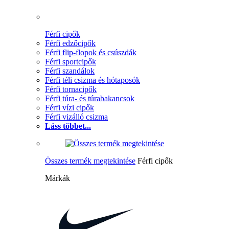
Férfi cipők
Férfi edzőcipők
Férfi flip-flopok és csúszdák
Férfi sportcipők
Férfi szandálok
Férfi téli csizma és hótaposók
Férfi tornacipők
Férfi túra- és túrabakancsok
Férfi vízi cipők
Férfi vizálló csizma
Láss többet...
Összes termék megtekintése
Férfi cipők
Márkák