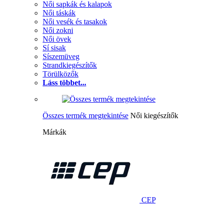
Női sapkák és kalapok
Női táskák
Női vesék és tasakok
Női zokni
Női övek
Sí sisak
Síszemüveg
Strandkiegészítők
Törülközők
Láss többet...
Összes termék megtekintése
Női kiegészítők
Márkák
CEP