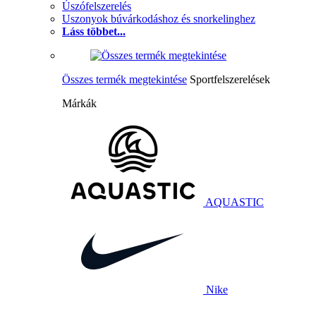
Úszófelszerelés
Uszonyok búvárkodáshoz és snorkelinghez
Láss többet...
Összes termék megtekintése
Sportfelszerelések
Márkák
AQUASTIC
Nike