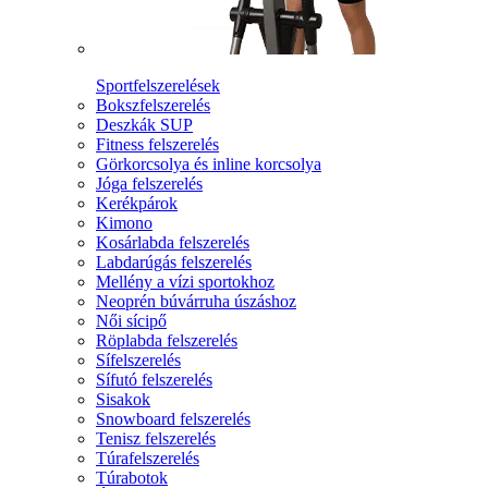
Sportfelszerelések
Bokszfelszerelés
Deszkák SUP
Fitness felszerelés
Görkorcsolya és inline korcsolya
Jóga felszerelés
Kerékpárok
Kimono
Kosárlabda felszerelés
Labdarúgás felszerelés
Mellény a vízi sportokhoz
Neoprén búvárruha úszáshoz
Női sícipő
Röplabda felszerelés
Sífelszerelés
Sífutó felszerelés
Sisakok
Snowboard felszerelés
Tenisz felszerelés
Túrafelszerelés
Túrabotok