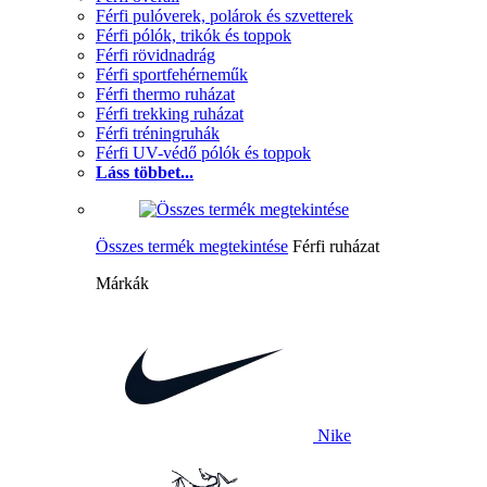
Férfi pulóverek, polárok és szvetterek
Férfi pólók, trikók és toppok
Férfi rövidnadrág
Férfi sportfehérneműk
Férfi thermo ruházat
Férfi trekking ruházat
Férfi tréningruhák
Férfi UV-védő pólók és toppok
Láss többet...
Összes termék megtekintése
Férfi ruházat
Márkák
Nike