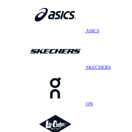
ASICS
SKECHERS
ON