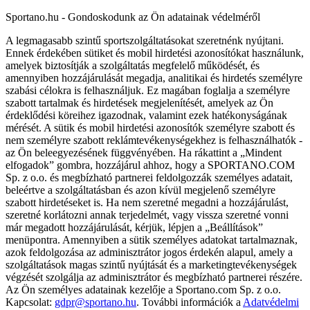
Sportano.hu - Gondoskodunk az Ön adatainak védelméről
A legmagasabb szintű sportszolgáltatásokat szeretnénk nyújtani.
Ennek érdekében sütiket és mobil hirdetési azonosítókat használunk,
amelyek biztosítják a szolgáltatás megfelelő működését, és
amennyiben hozzájárulását megadja, analitikai és hirdetés személyre
szabási célokra is felhasználjuk. Ez magában foglalja a személyre
szabott tartalmak és hirdetések megjelenítését, amelyek az Ön
érdeklődési köreihez igazodnak, valamint ezek hatékonyságának
mérését. A sütik és mobil hirdetési azonosítók személyre szabott és
nem személyre szabott reklámtevékenységekhez is felhasználhatók -
az Ön beleegyezésének függvényében. Ha rákattint a „Mindent
elfogadok” gombra, hozzájárul ahhoz, hogy a SPORTANO.COM
Sp. z o.o. és megbízható partnerei feldolgozzák személyes adatait,
beleértve a szolgáltatásban és azon kívül megjelenő személyre
szabott hirdetéseket is. Ha nem szeretné megadni a hozzájárulást,
szeretné korlátozni annak terjedelmét, vagy vissza szeretné vonni
már megadott hozzájárulását, kérjük, lépjen a „Beállítások”
menüpontra. Amennyiben a sütik személyes adatokat tartalmaznak,
azok feldolgozása az adminisztrátor jogos érdekén alapul, amely a
szolgáltatások magas szintű nyújtását és a marketingtevékenységek
végzését szolgálja az adminisztrátor és megbízható partnerei részére.
Az Ön személyes adatainak kezelője a Sportano.com Sp. z o.o.
Kapcsolat:
gdpr@sportano.hu
. További információk a
Adatvédelmi