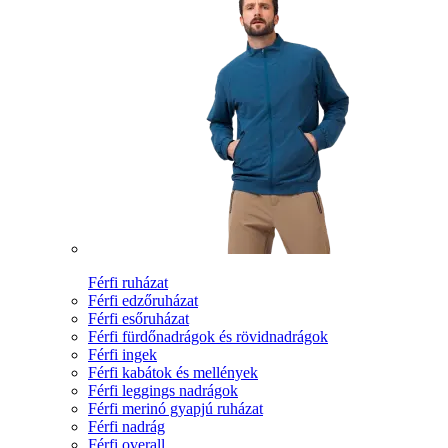
Férfi ruházat
Férfi edzőruházat
Férfi esőruházat
Férfi fürdőnadrágok és rövidnadrágok
Férfi ingek
Férfi kabátok és mellények
Férfi leggings nadrágok
Férfi merinó gyapjú ruházat
Férfi nadrág
Férfi overall