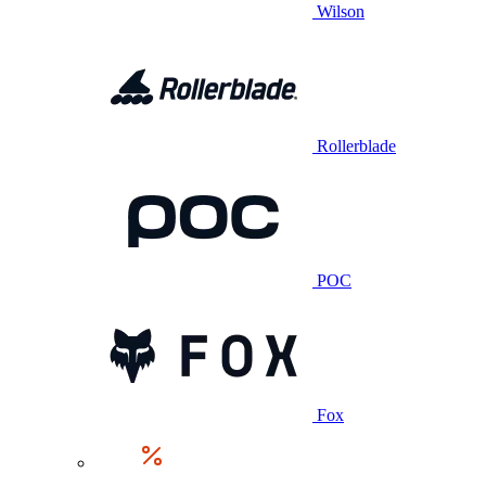
Wilson
Rollerblade
POC
Fox