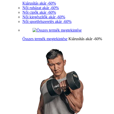
Kiárusítás akár -60%
Női ruházat akár -60%
Női cipők akár -60%
Női kiegészítők akár -60%
Női sportfelszerelés akár -60%
Összes termék megtekintése
Kiárusítás akár -60%