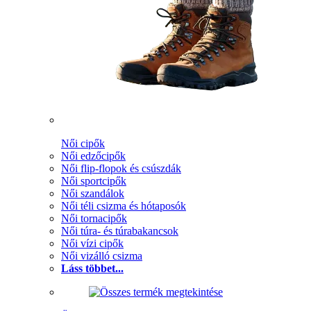
Női cipők
Női edzőcipők
Női flip-flopok és csúszdák
Női sportcipők
Női szandálok
Női téli csizma és hótaposók
Női tornacipők
Női túra- és túrabakancsok
Női vízi cipők
Női vizálló csizma
Láss többet...