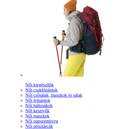
Női kiegészítők
Női csuklópántok
Női csősálak, maszkok és sálak
Női fejpántok
Női hátizsákok
Női kesztyűk
Női maszkok
Női napszemüveg
Női pénztárcák