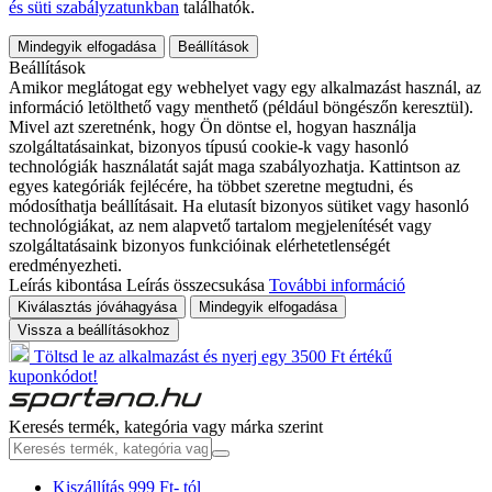
és süti szabályzatunkban
találhatók.
Mindegyik elfogadása
Beállítások
Beállítások
Amikor meglátogat egy webhelyet vagy egy alkalmazást használ, az
információ letölthető vagy menthető (például böngészőn keresztül).
Mivel azt szeretnénk, hogy Ön döntse el, hogyan használja
szolgáltatásainkat, bizonyos típusú cookie-k vagy hasonló
technológiák használatát saját maga szabályozhatja. Kattintson az
egyes kategóriák fejlécére, ha többet szeretne megtudni, és
módosíthatja beállításait. Ha elutasít bizonyos sütiket vagy hasonló
technológiákat, az nem alapvető tartalom megjelenítését vagy
szolgáltatásaink bizonyos funkcióinak elérhetetlenségét
eredményezheti.
Leírás kibontása
Leírás összecsukása
További információ
Kiválasztás jóváhagyása
Mindegyik elfogadása
Vissza a beállításokhoz
Töltsd le az alkalmazást és nyerj egy 3500 Ft értékű
kuponkódot!
Keresés termék, kategória vagy márka szerint
Kiszállítás 999 Ft- tól