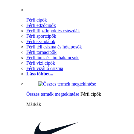
Férfi cipők
Férfi edzőcipők
Férfi flip-flopok és csúszdák
Férfi sportcipők
Férfi szandálok
Férfi téli csizma és hótaposók
Férfi tornacipők
Férfi túra- és túrabakancsok
Férfi vízi cipők
Férfi vizálló csizma
Láss többet...
Összes termék megtekintése
Férfi cipők
Márkák