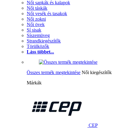
Női sapkák és kalapok
Női táskák
Női vesék és tasakok
Női zokni
Női övek
Sí sisak
Síszemüveg
Strandkiegészítők
Törülközők
Láss többet...
Összes termék megtekintése
Női kiegészítők
Márkák
CEP