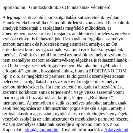
Sportano.hu - Gondoskodunk az Ön adatainak védelméről
A legmagasabb szintű sportszolgáltatásokat szeretnénk nyújtani.
Ennek érdekében sütiket és mobil hirdetési azonosítókat használunk,
amelyek biztosítják a szolgáltatás megfelelő működését, és
amennyiben hozzájárulását megadja, analitikai és hirdetés személyre
szabási célokra is felhasználjuk. Ez magában foglalja a személyre
szabott tartalmak és hirdetések megjelenítését, amelyek az Ön
érdeklődési köreihez igazodnak, valamint ezek hatékonyságának
mérését. A sütik és mobil hirdetési azonosítók személyre szabott és
nem személyre szabott reklámtevékenységekhez is felhasználhatók -
az Ön beleegyezésének függvényében. Ha rákattint a „Mindent
elfogadok” gombra, hozzájárul ahhoz, hogy a SPORTANO.COM
Sp. z o.o. és megbízható partnerei feldolgozzák személyes adatait,
beleértve a szolgáltatásban és azon kívül megjelenő személyre
szabott hirdetéseket is. Ha nem szeretné megadni a hozzájárulást,
szeretné korlátozni annak terjedelmét, vagy vissza szeretné vonni
már megadott hozzájárulását, kérjük, lépjen a „Beállítások”
menüpontra. Amennyiben a sütik személyes adatokat tartalmaznak,
azok feldolgozása az adminisztrátor jogos érdekén alapul, amely a
szolgáltatások magas szintű nyújtását és a marketingtevékenységek
végzését szolgálja az adminisztrátor és megbízható partnerei részére.
Az Ön személyes adatainak kezelője a Sportano.com Sp. z o.o.
Kapcsolat:
gdpr@sportano.hu
. További információk a
Adatvédelmi