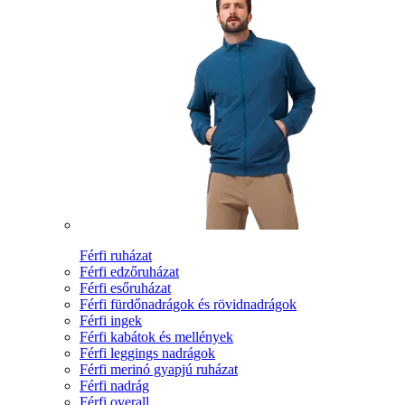
Férfi ruházat
Férfi edzőruházat
Férfi esőruházat
Férfi fürdőnadrágok és rövidnadrágok
Férfi ingek
Férfi kabátok és mellények
Férfi leggings nadrágok
Férfi merinó gyapjú ruházat
Férfi nadrág
Férfi overall