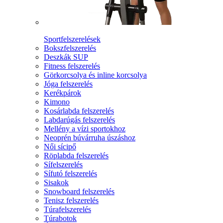
Sportfelszerelések
Bokszfelszerelés
Deszkák SUP
Fitness felszerelés
Görkorcsolya és inline korcsolya
Jóga felszerelés
Kerékpárok
Kimono
Kosárlabda felszerelés
Labdarúgás felszerelés
Mellény a vízi sportokhoz
Neoprén búvárruha úszáshoz
Női sícipő
Röplabda felszerelés
Sífelszerelés
Sífutó felszerelés
Sisakok
Snowboard felszerelés
Tenisz felszerelés
Túrafelszerelés
Túrabotok