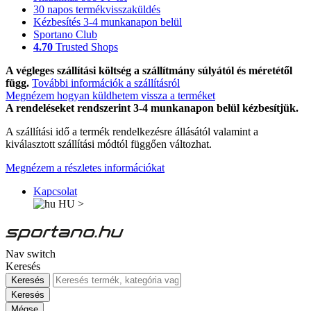
30 napos termékvisszaküldés
Kézbesítés 3-4 munkanapon belül
Sportano Club
4.70
Trusted Shops
A végleges szállítási költség a szállítmány súlyától és méretétől
függ.
További információk a szállításról
Megnézem hogyan küldhetem vissza a terméket
A rendeléseket rendszerint 3-4 munkanapon belül kézbesítjük.
A szállítási idő a termék rendelkezésre állásától valamint a
kiválasztott szállítási módtól függően változhat.
Megnézem a részletes információkat
Kapcsolat
HU
>
Nav switch
Keresés
Keresés
Keresés
Mégse