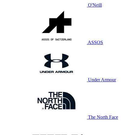
O'Neill
ASSOS
Under Armour
The North Face