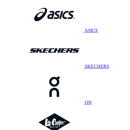
ASICS
SKECHERS
ON