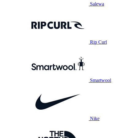
Salewa
Rip Curl
Smartwool
Nike