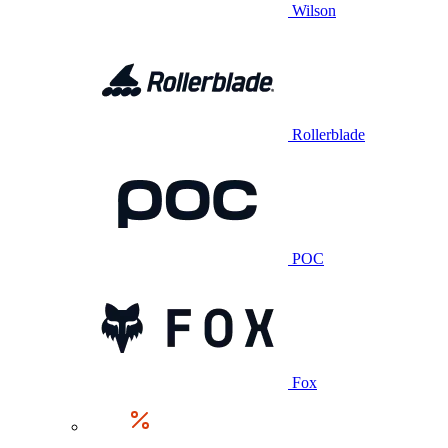
Wilson
Rollerblade
POC
Fox