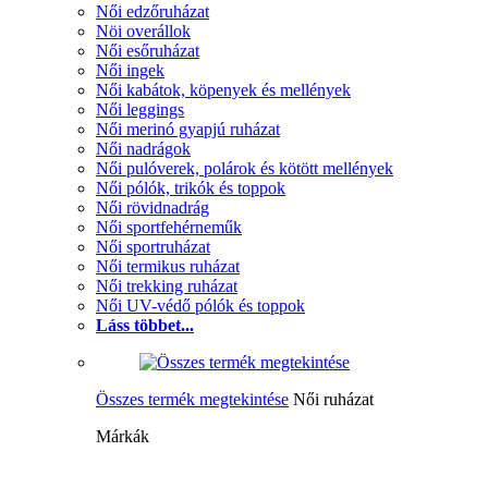
Női edzőruházat
Nöi overállok
Női esőruházat
Női ingek
Női kabátok, köpenyek és mellények
Női leggings
Női merinó gyapjú ruházat
Női nadrágok
Női pulóverek, polárok és kötött mellények
Női pólók, trikók és toppok
Női rövidnadrág
Női sportfehérneműk
Női sportruházat
Női termikus ruházat
Női trekking ruházat
Női UV-védő pólók és toppok
Láss többet...
Összes termék megtekintése
Női ruházat
Márkák