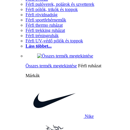
Férfi pulóverek, polárok és szvetterek
Férfi pólók, trikók és toppok
Férfi rövidnadrág
Férfi sportfehérneműk
Férfi thermo ruházat
Férfi trekking ruházat
Férfi tréningruhák
Férfi UV-védő pólók és toppok
Láss többet...
Összes termék megtekintése
Férfi ruházat
Márkák
Nike