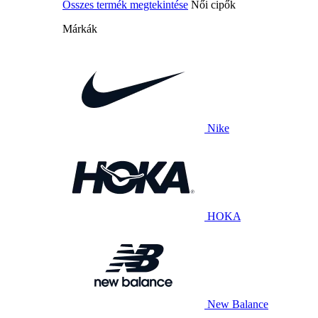
Összes termék megtekintése
Női cipők
Márkák
Nike
HOKA
New Balance