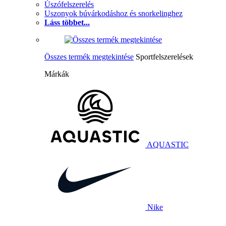
Úszófelszerelés
Uszonyok búvárkodáshoz és snorkelinghez
Láss többet...
Összes termék megtekintése
Sportfelszerelések
Márkák
AQUASTIC
Nike