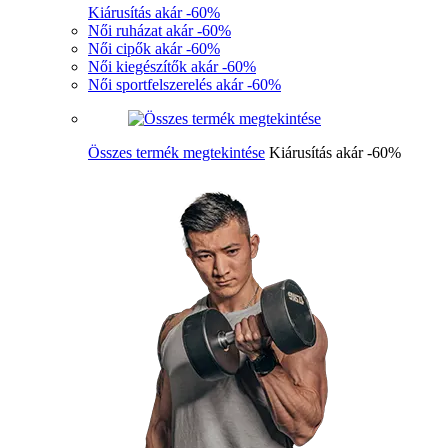
Kiárusítás akár -60%
Női ruházat akár -60%
Női cipők akár -60%
Női kiegészítők akár -60%
Női sportfelszerelés akár -60%
Összes termék megtekintése
Kiárusítás akár -60%