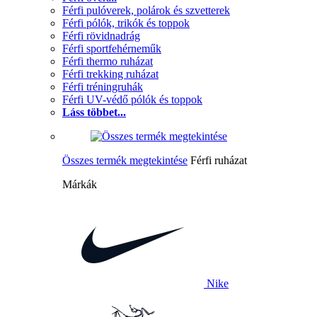
Férfi pulóverek, polárok és szvetterek
Férfi pólók, trikók és toppok
Férfi rövidnadrág
Férfi sportfehérneműk
Férfi thermo ruházat
Férfi trekking ruházat
Férfi tréningruhák
Férfi UV-védő pólók és toppok
Láss többet...
Összes termék megtekintése
Férfi ruházat
Márkák
Nike