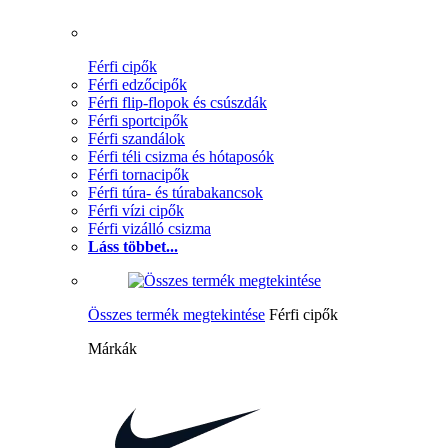
Férfi cipők
Férfi edzőcipők
Férfi flip-flopok és csúszdák
Férfi sportcipők
Férfi szandálok
Férfi téli csizma és hótaposók
Férfi tornacipők
Férfi túra- és túrabakancsok
Férfi vízi cipők
Férfi vizálló csizma
Láss többet...
Összes termék megtekintése
Férfi cipők
Márkák