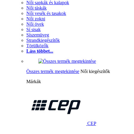
Női sapkák és kalapok
Női táskák
Női vesék és tasakok
Női zokni
Női övek
Sí sisak
Síszemüveg
Strandkiegészítők
Törülközők
Láss többet...
Összes termék megtekintése
Női kiegészítők
Márkák
CEP