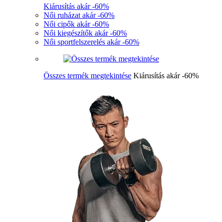
Kiárusítás akár -60%
Női ruházat akár -60%
Női cipők akár -60%
Női kiegészítők akár -60%
Női sportfelszerelés akár -60%
Összes termék megtekintése
Kiárusítás akár -60%