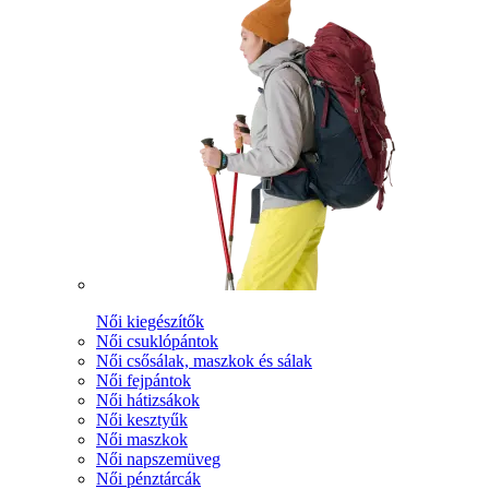
Női kiegészítők
Női csuklópántok
Női csősálak, maszkok és sálak
Női fejpántok
Női hátizsákok
Női kesztyűk
Női maszkok
Női napszemüveg
Női pénztárcák