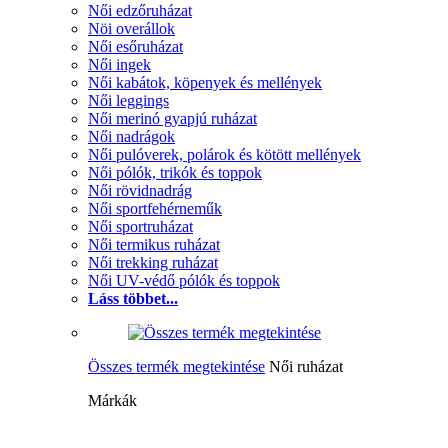
Női edzőruházat
Nöi overállok
Női esőruházat
Női ingek
Női kabátok, köpenyek és mellények
Női leggings
Női merinó gyapjú ruházat
Női nadrágok
Női pulóverek, polárok és kötött mellények
Női pólók, trikók és toppok
Női rövidnadrág
Női sportfehérneműk
Női sportruházat
Női termikus ruházat
Női trekking ruházat
Női UV-védő pólók és toppok
Láss többet...
Összes termék megtekintése
Női ruházat
Márkák