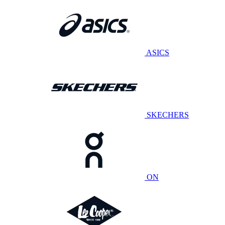
ASICS
SKECHERS
ON