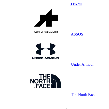
O'Neill
ASSOS
Under Armour
The North Face