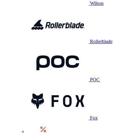
Wilson
Rollerblade
POC
Fox