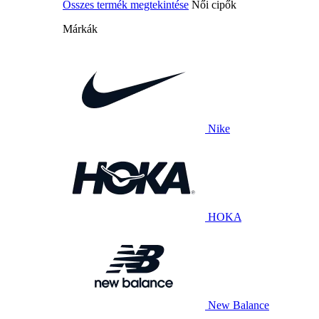
Összes termék megtekintése
Női cipők
Márkák
Nike
HOKA
New Balance