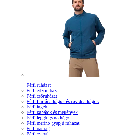
Férfi ruházat
Férfi edzőruházat
Férfi esőruházat
Férfi fürdőnadrágok és rövidnadrágok
Férfi ingek
Férfi kabátok és mellények
Férfi leggings nadrágok
Férfi merinó gyapjú ruházat
Férfi nadrág
Férfi overall