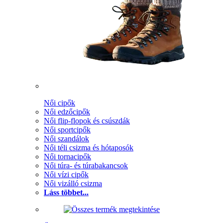
Női cipők
Női edzőcipők
Női flip-flopok és csúszdák
Női sportcipők
Női szandálok
Női téli csizma és hótaposók
Női tornacipők
Női túra- és túrabakancsok
Női vízi cipők
Női vizálló csizma
Láss többet...