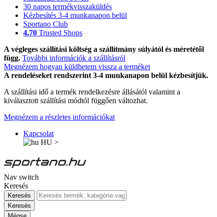
30 napos termékvisszaküldés
Kézbesítés 3-4 munkanapon belül
Sportano Club
4.70
Trusted Shops
A végleges szállítási költség a szállítmány súlyától és méretétől
függ.
További információk a szállításról
Megnézem hogyan küldhetem vissza a terméket
A rendeléseket rendszerint 3-4 munkanapon belül kézbesítjük.
A szállítási idő a termék rendelkezésre állásától valamint a
kiválasztott szállítási módtól függően változhat.
Megnézem a részletes információkat
Kapcsolat
HU
>
Nav switch
Keresés
Keresés
Keresés
Mégse