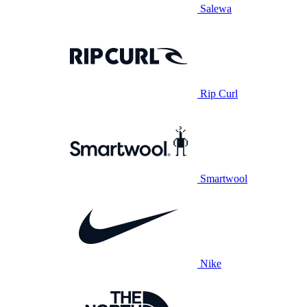
Salewa
Rip Curl
Smartwool
Nike