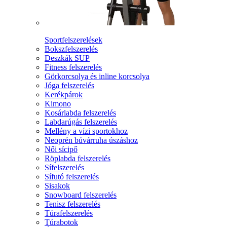
Sportfelszerelések
Bokszfelszerelés
Deszkák SUP
Fitness felszerelés
Görkorcsolya és inline korcsolya
Jóga felszerelés
Kerékpárok
Kimono
Kosárlabda felszerelés
Labdarúgás felszerelés
Mellény a vízi sportokhoz
Neoprén búvárruha úszáshoz
Női sícipő
Röplabda felszerelés
Sífelszerelés
Sífutó felszerelés
Sisakok
Snowboard felszerelés
Tenisz felszerelés
Túrafelszerelés
Túrabotok