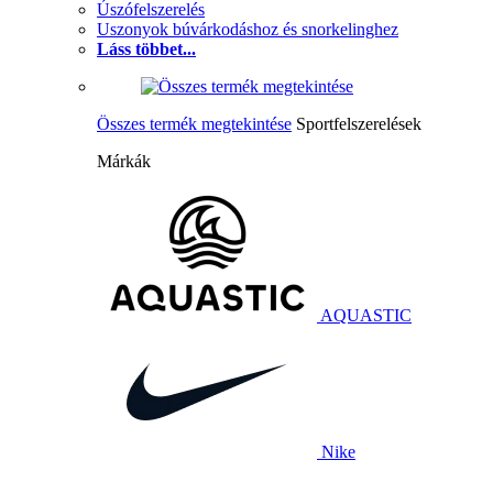
Úszófelszerelés
Uszonyok búvárkodáshoz és snorkelinghez
Láss többet...
Összes termék megtekintése
Sportfelszerelések
Márkák
AQUASTIC
Nike