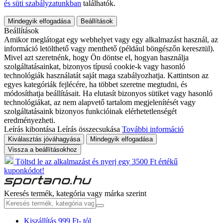
és süti szabályzatunkban
találhatók.
Mindegyik elfogadása
Beállítások
Beállítások
Amikor meglátogat egy webhelyet vagy egy alkalmazást használ, az
információ letölthető vagy menthető (például böngészőn keresztül).
Mivel azt szeretnénk, hogy Ön döntse el, hogyan használja
szolgáltatásainkat, bizonyos típusú cookie-k vagy hasonló
technológiák használatát saját maga szabályozhatja. Kattintson az
egyes kategóriák fejlécére, ha többet szeretne megtudni, és
módosíthatja beállításait. Ha elutasít bizonyos sütiket vagy hasonló
technológiákat, az nem alapvető tartalom megjelenítését vagy
szolgáltatásaink bizonyos funkcióinak elérhetetlenségét
eredményezheti.
Leírás kibontása
Leírás összecsukása
További információ
Kiválasztás jóváhagyása
Mindegyik elfogadása
Vissza a beállításokhoz
Töltsd le az alkalmazást és nyerj egy 3500 Ft értékű
kuponkódot!
Keresés termék, kategória vagy márka szerint
Kiszállítás 999 Ft- tól