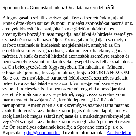
Sportano.hu - Gondoskodunk az Ön adatainak védelméről
A legmagasabb szintű sportszolgáltatásokat szeretnénk nyújtani.
Ennek érdekében sütiket és mobil hirdetési azonosítókat használunk,
amelyek biztosítják a szolgáltatás megfelelő működését, és
amennyiben hozzájárulását megadja, analitikai és hirdetés személyre
szabási célokra is felhasználjuk. Ez magában foglalja a személyre
szabott tartalmak és hirdetések megjelenítését, amelyek az Ön
érdeklődési köreihez igazodnak, valamint ezek hatékonyságának
mérését. A sütik és mobil hirdetési azonosítók személyre szabott és
nem személyre szabott reklámtevékenységekhez is felhasználhatók -
az Ön beleegyezésének függvényében. Ha rákattint a „Mindent
elfogadok” gombra, hozzájárul ahhoz, hogy a SPORTANO.COM
Sp. z o.o. és megbízható partnerei feldolgozzák személyes adatait,
beleértve a szolgáltatásban és azon kívül megjelenő személyre
szabott hirdetéseket is. Ha nem szeretné megadni a hozzájárulást,
szeretné korlátozni annak terjedelmét, vagy vissza szeretné vonni
már megadott hozzájárulását, kérjük, lépjen a „Beállítások”
menüpontra. Amennyiben a sütik személyes adatokat tartalmaznak,
azok feldolgozása az adminisztrátor jogos érdekén alapul, amely a
szolgáltatások magas szintű nyújtását és a marketingtevékenységek
végzését szolgálja az adminisztrátor és megbízható partnerei részére.
Az Ön személyes adatainak kezelője a Sportano.com Sp. z o.o.
Kapcsolat:
gdpr@sportano.hu
. További információk a
Adatvédelmi