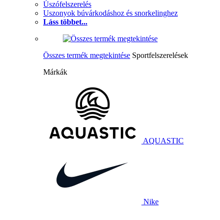
Úszófelszerelés
Uszonyok búvárkodáshoz és snorkelinghez
Láss többet...
Összes termék megtekintése
Sportfelszerelések
Márkák
AQUASTIC
Nike