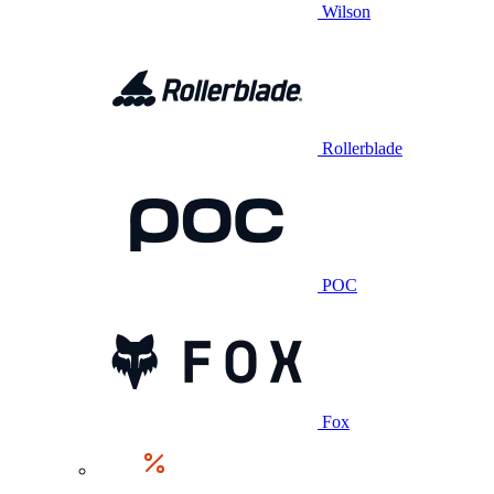
Wilson
Rollerblade
POC
Fox