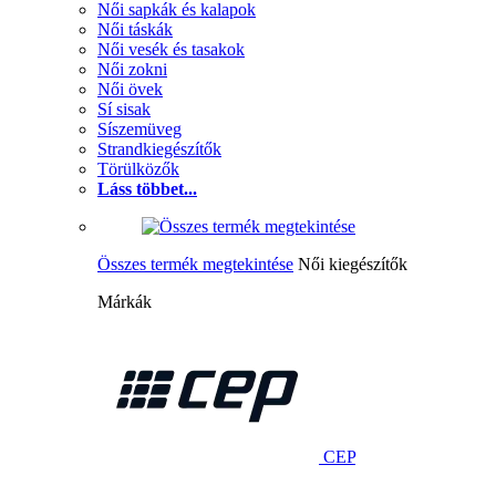
Női sapkák és kalapok
Női táskák
Női vesék és tasakok
Női zokni
Női övek
Sí sisak
Síszemüveg
Strandkiegészítők
Törülközők
Láss többet...
Összes termék megtekintése
Női kiegészítők
Márkák
CEP