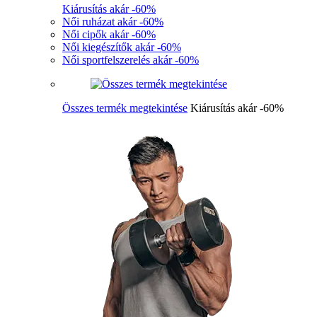
Kiárusítás akár -60%
Női ruházat akár -60%
Női cipők akár -60%
Női kiegészítők akár -60%
Női sportfelszerelés akár -60%
Összes termék megtekintése
Kiárusítás akár -60%