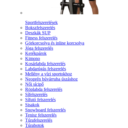
Sportfelszerelések
Bokszfelszerelés
Deszkák SUP
Fitness felszerelés
Görkorcsolya és inline korcsolya
Jóga felszerelés
Kerékpárok
Kimono
Kosárlabda felszerelés
Labdarúgás felszerelés
Mellény a vízi sportokhoz
Neoprén búvárruha úszáshoz
Női sícipő
Röplabda felszerelés
Sífelszerelés
Sífutó felszerelés
Sisakok
Snowboard felszerelés
Tenisz felszerelés
Túrafelszerelés
Túrabotok