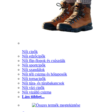
Női cipők
Női edzőcipők
Női flip-flopok és csúszdák
Női sportcipők
Női szandálok
Női téli csizma és hótaposók
Női tornacipők
Női túra- és túrabakancsok
Női vízi cipők
Női vizálló csizma
Láss többet...