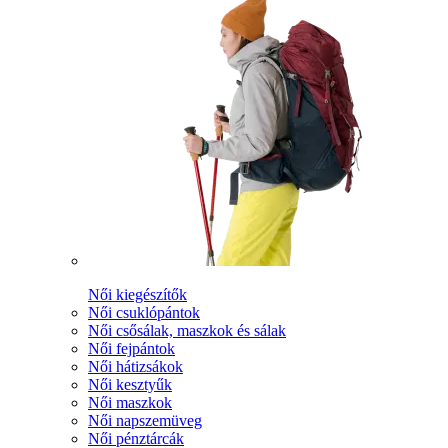
Női kiegészítők
Női csuklópántok
Női csősálak, maszkok és sálak
Női fejpántok
Női hátizsákok
Női kesztyűk
Női maszkok
Női napszemüveg
Női pénztárcák