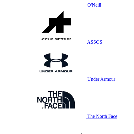
O'Neill
ASSOS
Under Armour
The North Face