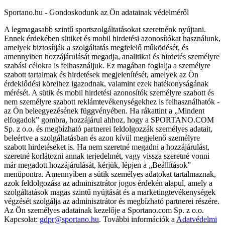
Sportano.hu - Gondoskodunk az Ön adatainak védelméről
A legmagasabb szintű sportszolgáltatásokat szeretnénk nyújtani.
Ennek érdekében sütiket és mobil hirdetési azonosítókat használunk,
amelyek biztosítják a szolgáltatás megfelelő működését, és
amennyiben hozzájárulását megadja, analitikai és hirdetés személyre
szabási célokra is felhasználjuk. Ez magában foglalja a személyre
szabott tartalmak és hirdetések megjelenítését, amelyek az Ön
érdeklődési köreihez igazodnak, valamint ezek hatékonyságának
mérését. A sütik és mobil hirdetési azonosítók személyre szabott és
nem személyre szabott reklámtevékenységekhez is felhasználhatók -
az Ön beleegyezésének függvényében. Ha rákattint a „Mindent
elfogadok” gombra, hozzájárul ahhoz, hogy a SPORTANO.COM
Sp. z o.o. és megbízható partnerei feldolgozzák személyes adatait,
beleértve a szolgáltatásban és azon kívül megjelenő személyre
szabott hirdetéseket is. Ha nem szeretné megadni a hozzájárulást,
szeretné korlátozni annak terjedelmét, vagy vissza szeretné vonni
már megadott hozzájárulását, kérjük, lépjen a „Beállítások”
menüpontra. Amennyiben a sütik személyes adatokat tartalmaznak,
azok feldolgozása az adminisztrátor jogos érdekén alapul, amely a
szolgáltatások magas szintű nyújtását és a marketingtevékenységek
végzését szolgálja az adminisztrátor és megbízható partnerei részére.
Az Ön személyes adatainak kezelője a Sportano.com Sp. z o.o.
Kapcsolat:
gdpr@sportano.hu
. További információk a
Adatvédelmi