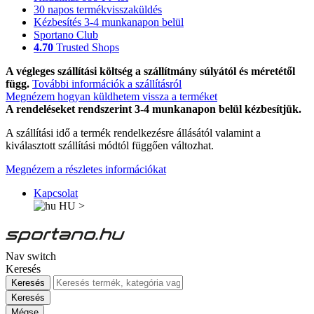
30 napos termékvisszaküldés
Kézbesítés 3-4 munkanapon belül
Sportano Club
4.70
Trusted Shops
A végleges szállítási költség a szállítmány súlyától és méretétől
függ.
További információk a szállításról
Megnézem hogyan küldhetem vissza a terméket
A rendeléseket rendszerint 3-4 munkanapon belül kézbesítjük.
A szállítási idő a termék rendelkezésre állásától valamint a
kiválasztott szállítási módtól függően változhat.
Megnézem a részletes információkat
Kapcsolat
HU
>
Nav switch
Keresés
Keresés
Keresés
Mégse