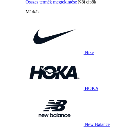
Összes termék megtekintése
Női cipők
Márkák
Nike
HOKA
New Balance