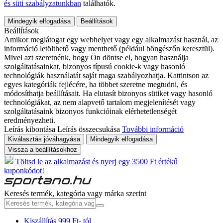
és süti szabályzatunkban
találhatók.
Mindegyik elfogadása
Beállítások
Beállítások
Amikor meglátogat egy webhelyet vagy egy alkalmazást használ, az
információ letölthető vagy menthető (például böngészőn keresztül).
Mivel azt szeretnénk, hogy Ön döntse el, hogyan használja
szolgáltatásainkat, bizonyos típusú cookie-k vagy hasonló
technológiák használatát saját maga szabályozhatja. Kattintson az
egyes kategóriák fejlécére, ha többet szeretne megtudni, és
módosíthatja beállításait. Ha elutasít bizonyos sütiket vagy hasonló
technológiákat, az nem alapvető tartalom megjelenítését vagy
szolgáltatásaink bizonyos funkcióinak elérhetetlenségét
eredményezheti.
Leírás kibontása
Leírás összecsukása
További információ
Kiválasztás jóváhagyása
Mindegyik elfogadása
Vissza a beállításokhoz
Töltsd le az alkalmazást és nyerj egy 3500 Ft értékű
kuponkódot!
Keresés termék, kategória vagy márka szerint
Kiszállítás 999 Ft- tól