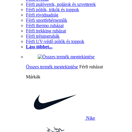
Férfi pulóverek, polárok és szvetterek
Férfi pólók, trikók és toppok
Férfi rövidnadrág
Férfi sportfehérneműk
Férfi thermo ruházat
Férfi trekking ruházat
Férfi tréningruhák
Férfi UV-védő pólók és toppok
Láss többet...
Összes termék megtekintése
Férfi ruházat
Márkák
Nike