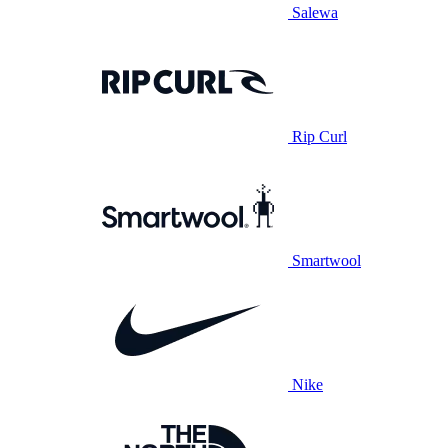
Salewa
Rip Curl
Smartwool
Nike