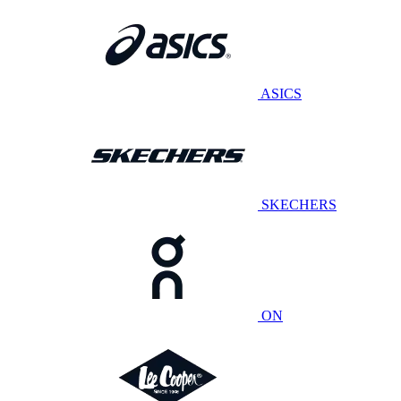
ASICS
SKECHERS
ON