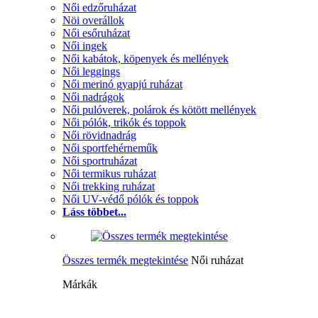
Női edzőruházat
Nöi overállok
Női esőruházat
Női ingek
Női kabátok, köpenyek és mellények
Női leggings
Női merinó gyapjú ruházat
Női nadrágok
Női pulóverek, polárok és kötött mellények
Női pólók, trikók és toppok
Női rövidnadrág
Női sportfehérneműk
Női sportruházat
Női termikus ruházat
Női trekking ruházat
Női UV-védő pólók és toppok
Láss többet...
Összes termék megtekintése
Női ruházat
Márkák