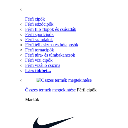
Férfi cipők
Férfi edzőcipők
Férfi flip-flopok és csúszdák
Férfi sportcipők
Férfi szandálok
Férfi téli csizma és hótaposók
Férfi tornacipők
Férfi túra- és túrabakancsok
Férfi vízi cipők
Férfi vizálló csizma
Láss többet...
Összes termék megtekintése
Férfi cipők
Márkák