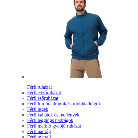
Férfi ruházat
Férfi edzőruházat
Férfi esőruházat
Férfi fürdőnadrágok és rövidnadrágok
Férfi ingek
Férfi kabátok és mellények
Férfi leggings nadrágok
Férfi merinó gyapjú ruházat
Férfi nadrág
Férfi overall